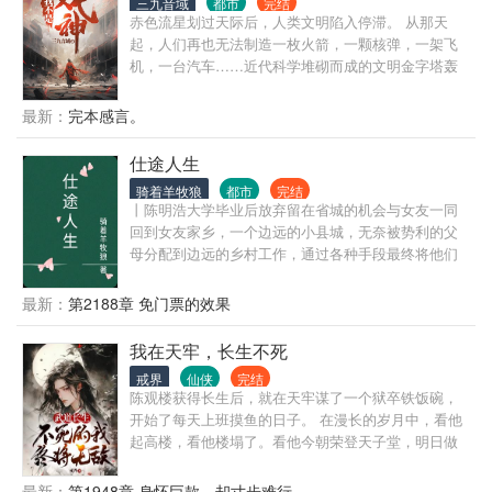
三九音域
都市
完结
赤色流星划过天际后，人类文明陷入停滞。 从那天
起，人们再也无法制造一枚火箭，一颗核弹，一架飞
机，一台汽车……近代科学堆砌而成的文明金字塔轰
然坍塌，而灾难，远不止此。 灰色的世界随着赤色流
星降临，像是镜面后的鬼魅倒影，将文明世界一点点
最新：
完本感言。
拖入无序的深渊。 在这个时代，人命渺如尘埃； 在这
个时代，人类灿若星辰。 大厦将倾，有人见一戏子屹
仕途人生
立文明废墟之上，红帔似血，时笑时哭， 时代的帘幕
骑着羊牧狼
都市
完结
在他身后缓缓打开，他张开双臂，对着累累众生轻声
丨陈明浩大学毕业后放弃留在省城的机会与女友一同
低语—— “好戏……开场。”
回到女友家乡，一个边远的小县城，无奈被势利的父
母分配到边远的乡村工作，通过各种手段最终将他们
拆散了。但他们不知道的是陈明浩有着强大的背景，
在背景的支持和自己的努力之下，一路披荆斩棘，仕
最新：
第2188章 免门票的效果
途高歌，做到了封疆大吏，实现了他仕途之初许下
的“当官不为民做主，不如回家卖红薯”的初心誓言。
我在天牢，长生不死
戒界
仙侠
完结
陈观楼获得长生后，就在天牢谋了一个狱卒铁饭碗，
开始了每天上班摸鱼的日子。 在漫长的岁月中，看他
起高楼，看他楼塌了。看他今朝荣登天子堂，明日做
那阶下囚。看他家族富贵，看他夷三族。看他王权富
贵，看他国破家亡。 变化的是岁月人生，不变的是长
最新：
第1948章 身怀巨款，却寸步难行