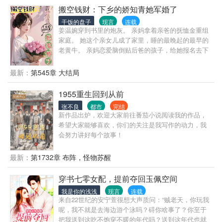
搬空钱财：下乡的娇知青她军婚了
干饭的盘子
现言
连载
姜温婉穿到书里的炮灰。 亲妈拿着亲爸的抚恤金重组
家庭。 她这个亲女儿成了家里，睡的最晚起的最早的
老黄牛。 亲妈恋爱脑倒贴后爸的孩子，给她报名去下
乡？ 就连她的工作，未婚夫，统统都要给继妹？ 不！
她姜温婉名字虽然温婉，性子可野蛮，外加心黑手
最新：
第545章 大结局
狠。 你给我报名，我反手给继妹也报名。 继父还想欺
负她，她反手打骨折，正好去医院开二斤排骨票。 她
1955重生回到从前
要好好补补，不然打人的力气都没有，只能打个骨折
张不良
都市
完结
的轻伤。 下乡后，知青大院里全是瓜。 她瞬间成了瓜
新作品出炉，欢迎大家前往番茄小说阅读我的作品，
地里的猹，瓜太多，吃不完，根本吃不完。 一旁递瓜
希望大家能够喜欢，你们的关注是我写作的动力，我
子的猹： “婉婉，瓜好吃，还是我好吃？” 姜温婉看着
会努力讲好每个故事！
他十八块腹肌流口水：“白天吃瓜，晚上吃猹。” ps：
下乡大东北，棒打狍子瓢舀鱼，骑着野猪挖人参。
最新：
第1732章 布阵，怪物苏醒
穿书七零女配，提前夺回玉佩空间
我是你的浅浅
现言
连载
来自22世纪的安宁萱很想大声质问：“贼老天，你玩我
呢，我不就是去海边游个泳吗？碍你啥事了？你至于
把我送到这吃不饱穿不暖的年代吗？送到这年代也就