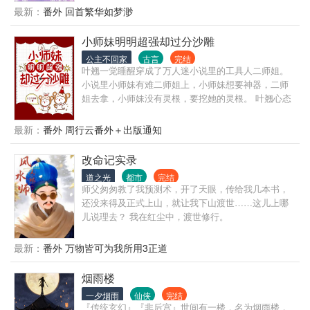
没想到自己的亲生父亲竟然来头这么大！！！ 极品、
最新：
番外 回首繁华如梦渺
反派都会有，但是出现很快就会被女主解决。 看她在
这个时代过得如何肆意！！ ............... 不是传统年代
小师妹明明超强却过分沙雕
文，文中故事众多，都很精彩！！！ 有男配，磕cp的
公主不回家
古言
完结
亲友们，谨慎... 简介不能表达这本书的精彩之处， 跟
叶翘一觉睡醒穿成了万人迷小说里的工具人二师姐。
传统的年代种田文不一样哦，敬请期待。 请移步正
小说里小师妹有难二师姐上，小师妹想要神器，二师
文！！！！
姐去拿，小师妹没有灵根，要挖她的灵根。 叶翘心态
崩了，连夜下山，撂担子不干了。 这工具人谁爱当谁
当。 …… 新宗门的师兄们一切都好，手拿剧本的叶翘
最新：
番外 周行云番外＋出版通知
却知道这些人都是万人迷女主的鱼。 丧气厌世的大师
兄是爱而不得的舔狗，最终为女主牺牲。 自打叶翘来
改命记实录
了后，他也不不丧了，也不想着去死了，而是整日追
道之光
都市
完结
着叶翘咆哮：“以后再敢逃课试试！” 二师兄是个天才
师父匆匆教了我预测术，开了天眼，传给我几本书，
男配，因为无法破境，而生了心魔最后死在雷劫。 叶
还没来得及正式上山，就让我下山渡世……这儿上哪
翘试探性发出邀请：“大道至简，无欲则刚，二师兄，
儿说理去？ 我在红尘中，渡世修行。
一起摆烂吗？” 二师兄：“……”好像有些道理？ 天才丹
修三师兄是备胎男配，为女主提供各种丹药被榨干所
最新：
番外 万物皆可为我所用3正道
有价值，只得到一句‘我们只是朋友’ 叶翘来了后，三师
兄满脑子都是炼丹炼丹，努力投喂小师妹。 天生剑骨
烟雨楼
的四师兄为了女主，断送修为，自毁道心。 叶翘抽出
一把剑，认认真真：“心中无女人，拔剑自然神，女
一夕烟雨
仙侠
完结
人，只会影响你拔剑的速度。” 四师兄看着神神叨叨的
『传统玄幻』『非后宫』世间有一楼，名为烟雨楼，