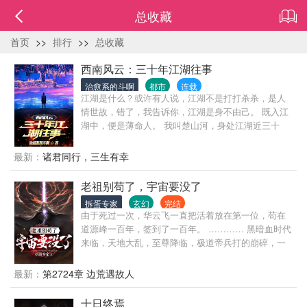
总收藏
首页
>>
排行
>>
总收藏
西南风云：三十年江湖往事
治愈系的斗啊
都市
连载
江湖是什么？或许有人说，江湖不是打打杀杀，是人
情世故，错了，我告诉你，江湖是身不由己。 既入江
湖中，便是薄命人。 我叫楚山河，身处江湖近三十
年，做过小弟，办过大哥，远走边境临沧对峙过亡命
徒，也曾在声势巅峰之时，整个西南无人争锋。 也曾
最新：
诸君同行，三生有幸
锒铛入狱，三进三出，还完自己所有罪孽。 这是我的
故事，也是一个老江湖混子的回忆录，自白书。
老祖别苟了，宇宙要没了
拆蛋专家
玄幻
完结
由于死过一次，华云飞一直把活着放在第一位，苟在
道源峰一百年，签到了一百年。 ………… 黑暗血时代
来临，天地大乱，至尊降临，极道帝兵打的崩碎，一
位至尊来到靠山宗借走了一百件极道帝兵，昂首挺胸
冲到宇宙高空大吼：“谁敢与本尊一战？” …… 世人这
最新：
第2724章 边荒遇故人
才知道，靠山宗有多苟，一直在隐藏实力！ ……
十日终焉