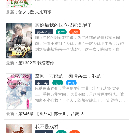
算了，为什么不给我个女主当当，为什么要让我成为
恶毒女配？！女配就女配吧，我躲着点女主，可是谁
最新：
第515章 未来可期
能告诉我，这朵盛世大白莲，茶里茶气的女主为什么
老往我身边凑呢？！贼老天，我到底哪里得罪你了，
离婚后我的国医技能觉醒了
我好好的人生就毁了，呜呜呜，姐的财产，姐的肤白
君子如珩
都市
完结
貌美大长腿都没有了，这个身体干瘪，土里土气的土
陈阳年轻的时候犯了傻，为了所谓的爱情和家里闹
妞真的是我吗？呜呜呜呜，真是不想活了！” 等等，这
翻，陪着王雅到了乡镇，进了一家乡镇卫生所，没想
个长相英俊、不苟言笑、冰块脸是谁？你干嘛总是跟
到到头来却换来一句“离婚”。 这一次，陈阳要为自
着我！ 某冰块男：媳妇，我们该要个小崽崽了。 某不
己，要为女儿，从乡镇医院跳出，创出一番属于自己
要脸女：哎哟，人家很害羞的啦，过来我拉着你的
的天地。
最新：
第1302章 我陪着你
手，我们快回家一起造娃。 某冰块男一脸无语‘媳妇，
说好的害羞呢。’ 某不要脸女‘有吗？我有害羞吗？不管
空间，万能的，痴情兵王，我的！
了，先造娃再搞钱。生娃赚钱两不误，走向人生巅
峰。’
不可丢
现言
连载
阮糖熬夜猝死，重生到平行世界七十年代的阮棠身
上。手握万能空间，吃喝不愁，只想替原主报仇。谁
知道不小心救了一个人，既然被缠上了。 “走远点儿，
姐只想当个包租婆，混吃混喝” “媳妇儿你看光了我得
对我负责” ……遇见了一个冷面却痴情的兵哥，怎么
最新：
第846章 【番外4】苏子川、吕薇18
破？
我不是戏神