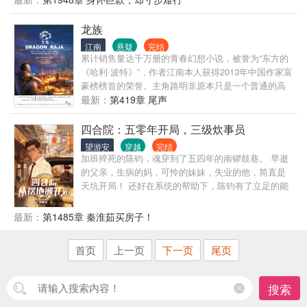
生岁月。陈观楼熬死了宗师，熬死了大宗师，熬死了
一个个大佬，终究成为无敌的存在。
龙族
江南
悬疑
完结
累计销售量达千万册的青春幻想小说，被誉为“东方的
《哈利·波特》”，作者江南本人获得2013年中国作家富
豪榜榜首的荣誉。主角路明非原本只是一个普通的高
中生，在申请留学的时候收到了来自屠龙学院——卡
最新：
第419章 尾声
塞尔学院的来信，从此开启了他不平凡的人生，在伙
伴陈墨瞳、楚子航、恺撒等人的帮助下，属于龙族的
四合院：五零年开局，三级炊事员
神秘世界逐渐在他们面前展开，路明非神秘莫测的身
望游安
穿越
完结
世也慢慢浮出水面。
加班猝死的陈钧，魂穿到了五四年的南锣鼓巷。 早逝
的父亲，生病的妈，可怜的妹妹，失业的他，简直是
天坑开局！ 还好在系统的帮助下，陈钧有了立足的能
力。 面对院里的众禽，陈钧本着小亏不搭理，大亏送
监狱的理念，开局便把贾张氏送了进去。 一大爷搞道
最新：
第1485章 秦淮茹买房子！
德绑架？直接怼。 傻柱想暴起揍人？来来来，看谁得
拳头硬。 棒梗还没出生？好，你干脆别出生了。
首页
上一页
下一页
尾页
搜索