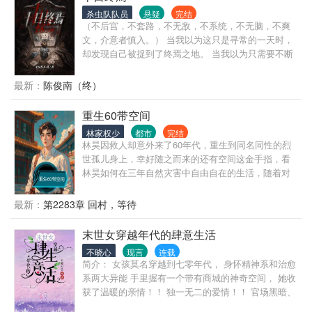
杀虫队队员
悬疑
完结
（不后宫，不套路，不无敌，不系统，不无脑，不爽
文，介意者慎入。） 当我以为这只是寻常的一天时，
却发现自己被捉到了终焉之地。 当我以为只需要不断
的参加死亡游戏就可以逃脱时，却发现众人开始觉醒
超自然之力。 当我以为这里是「造神之地」时，一切
最新：
陈俊南（终）
却又奔着湮灭走去。
重生60带空间
林家权少
都市
完结
林昊因救人却意外来了60年代，重生到同名同性的烈
世孤儿身上，幸好随之而来的还有空间这金手指，看
林昊如何在三年自然灾害中自由自在的生活，随着对
空间的探索，慢慢的开发出很多功能，学武学中医，
打猎，自由享受生活。
最新：
第2283章 回村，等待
末世女穿越年代的肆意生活
不晓心
现言
连载
简介： 女孩莫名穿越到七零年代， 身怀精神系和治愈
系两大异能 手里握有一个带有商城的神奇空间， 她收
获了温暖的亲情！！ 独一无二的爱情！！ 官场黑暗、
背后暗算、隐藏的陈年旧事， 揭露了一系列的暗算，