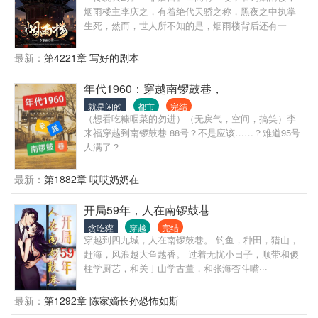
小师妹：“？” 自从叶翘来了后，他们不围着女主转
烟雨楼主李庆之，有着绝代天骄之称，黑夜之中执掌
了，整个门派鸡飞狗跳。 原文女主：“？” 我的万人迷
生死，然而，世人所不知的是，烟雨楼背后还有一
光环呢？为什么最后那些人围着个炮灰女配打转？
人，方才是烟雨楼真正的创始人，以纨绔子弟的身份
为掩饰，拨弄风云，算计天下！
最新：
第4221章 写好的剧本
年代1960：穿越南锣鼓巷，
就是闲的
都市
完结
（想看吃糠咽菜的勿进）（无戾气，空间，搞笑）李
来福穿越到南锣鼓巷 88号？不是应该……？难道95号
人满了？
最新：
第1882章 哎哎奶奶在
开局59年，人在南锣鼓巷
贪吃獾
穿越
完结
穿越到四九城，人在南锣鼓巷。 钓鱼，种田，猎山，
赶海，风浪越大鱼越香。 过着无忧小日子，顺带和傻
柱学厨艺，和关于山学古董，和张海杏斗嘴···
最新：
第1292章 陈家嫡长孙恐怖如斯