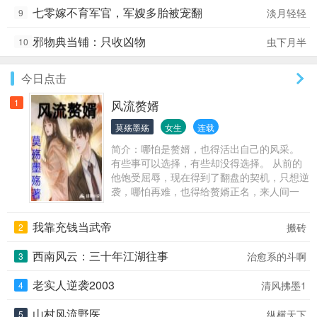
七零嫁不育军官，军嫂多胎被宠翻
淡月轻轻
9
邪物典当铺：只收凶物
虫下月半
10
今日点击
1
风流赘婿
莫殇墨殇
女生
连载
简介：哪怕是赘婿，也得活出自己的风采。
有些事可以选择，有些却没得选择。 从前的
他饱受屈辱，现在得到了翻盘的契机，只想逆
袭，哪怕再难，也得给赘婿正名，来人间一
趟，不能留有遗憾。 美人，江山，我都要。
我靠充钱当武帝
搬砖
2
西南风云：三十年江湖往事
治愈系的斗啊
3
老实人逆袭2003
清风拂墨1
4
山村风流野医
纵横天下
5