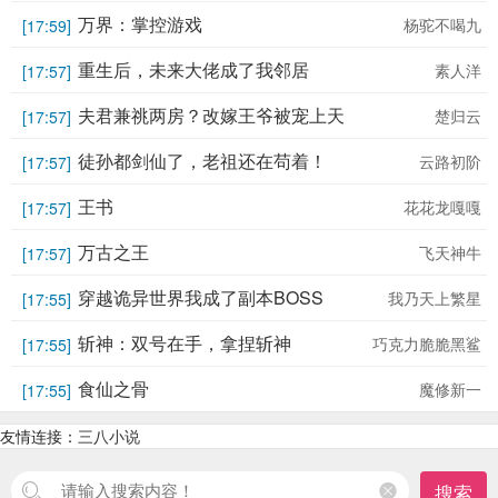
吧！
万界：掌控游戏
杨驼不喝九
[17:59]
重生后，未来大佬成了我邻居
素人洋
[17:57]
夫君兼祧两房？改嫁王爷被宠上天
楚归云
[17:57]
徒孙都剑仙了，老祖还在苟着！
云路初阶
[17:57]
王书
花花龙嘎嘎
[17:57]
万古之王
飞天神牛
[17:57]
穿越诡异世界我成了副本BOSS
我乃天上繁星
[17:55]
斩神：双号在手，拿捏斩神
巧克力脆脆黑鲨
[17:55]
食仙之骨
魔修新一
[17:55]
友情连接：
三八小说
搜索