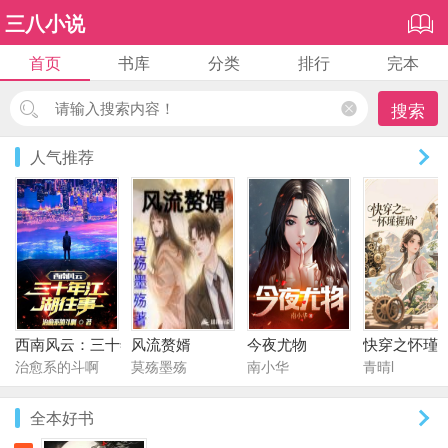
三八小说
首页
书库
分类
排行
完本
搜索
人气推荐
西南风云：三十年江湖往事
风流赘婿
今夜尤物
快穿之怀瑾
治愈系的斗啊
莫殇墨殇
南小华
青晴l
全本好书