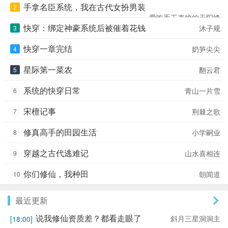
李锦荣不要一颗已经游移的心！ 她选择另一
手拿名臣系统，我在古代女扮男装
2
条路，走出属于自己的锦绣荣华······ 圆满过完
爱吃手工麦饺的天阳峰
一生的她却被系统选中，三千小世界中，多少
快穿：绑定神豪系统后被催着花钱
沐子规
3
贵女分明有显赫家世与一流人脉，却都抱恨而
终；或沦为寒微主角的对照组凄惨而死，或直
快穿一章完结
奶笋尖尖
4
接成为炮灰连累家人，或因一个男子失了神智
······ 当李锦荣成为这些命运多舛的贵女之后，
星际第一菜农
翻云君
5
属于她们的锦绣荣华亦开启新篇章。 （本文
应该属于慢节奏快穿，没有金手指，所有设定
系统的快穿日常
青山一片雪
6
都是作者设定，喜欢的读者请欣赏品鉴，不喜
欢的读者求放过，多谢捧场。）
宋檀记事
荆棘之歌
7
修真高手的田园生活
小学嗣业
8
穿越之古代逃难记
山水喜相连
9
你们修仙，我种田
朝闻道
10
最近更新
说我修仙资质差？都看走眼了
斜月三星洞洞主
[18:00]