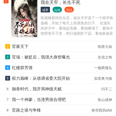
1
我在天牢，长生不死
戒界
仙侠
完结
陈观楼获得长生后，就在天牢谋了一个狱卒铁
饭碗，开始了每天上班摸鱼的日子。 在漫长
的岁月中，看他起高楼，看他楼塌了。看他今
朝荣登天子堂，明日做那阶下囚。看他家族富
贵，看他夷三族。看他王权富贵，看他国破家
亡。 变化的是岁月人生，不变的是长生岁
官家天下
馅饼大叔
2
月。陈观楼熬死了宗师，熬死了大宗师，熬死
了一个个大佬，终究成为无敌的存在。
官场：被贬后，我强大身世曝光
沧浪之狗
3
红楼群芳谱
一顿两馒头
4
权力巅峰：从借调省委大院开始
加里奥与猫
5
御兽时代，我开局神级天赋
闫不二
6
我一个神豪，当渣男很合理吧
鱼山成神
7
官路之谁与争锋
卷帘西风666
8