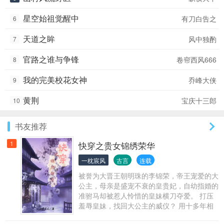
星空始祖觉醒中
有刀白告之
6
天道之眸
风中独酌
7
官路之谁与争锋
卷帘西风666
8
我的完美校花女神
乔峰大侠
9
黄荆
宝庆十三郎
10
书友推荐
1
快穿之贵女锦绣荣华
一枕宸风
古言
连载
被誉为大晋王朝明珠的李锦荣，帝王宠爱的大
公主，母亲是盛宠不衰的皇贵妃，自幼指婚的
准驸马却被惹人怜惜的皇妹横刀夺爱。 打压
羞辱皇妹，找回大公主的威仪？ 用十多年相
护、青梅竹马的情意挽回准驸马的心？ 不，