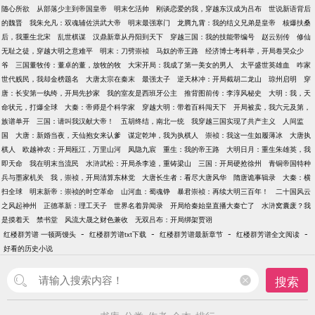
随心所欲
从部落少主到帝国皇帝
明末乞活帅
刚谈恋爱的我，穿越东汉成为吕布
世说新语背后
的魏晋
我朱允凡：双魂辅佐洪武大帝
明末最强寒门
龙腾九霄：我的结义兄弟是皇帝
核爆扶桑
后，我重生北宋
乱世棋谋
汉鼎新章从丹阳到天下
穿越三国：我的技能带编号
赵云别传
修仙
无耻之徒，穿越大明之意难平
明末：刀劈崇祯
马奴的帝王路
经济博士考科举，开局卷哭众少
爷
三国董牧传：董卓的董，放牧的牧
大宋开局：我成了第一美女的男人
太平盛世英雄血
咋家
世代贱民，我却金榜题名
大唐太宗在秦末
最强太子
逆天林冲：开局截胡二龙山
琼州启明
穿
唐：长安第一纨绔，开局先抄家
我的室友是西班牙公主
推背图前传：李淳风秘史
大明：我，天
命状元，打爆全球
大秦：帝师是个科学家
穿越大明：带着百科闯天下
开局被卖，我六元及第，
族谱单开
三国：请叫我汉献大帝！
五胡终结，南北一统
我穿越三国实现了共产主义
人间监
国
大唐：新婚当夜，天仙抱女来认爹
谋定乾坤，我为执棋人
崇祯：我这一生如履薄冰
大唐执
棋人
欧越神农：开局瓯江，万里山河
凤隐九宸
重生：我的帝王路
大明日月：重生朱雄英，我
即天命
我在明末当流民
水浒武松：开局杀李逵，重铸梁山
三国：开局硬抢徐州
青铜帝国特种
兵与墨家机关
我，崇祯，开局清算东林党
大唐长生者：看尽大唐风华
隋唐诡事辑录
大秦：横
扫全球
明末新帝：崇祯的时空革命
山河血：蜀魂铮
暴君崇祯：再续大明三百年！
二十国风云
之风起神州
正德革新：理工天子
世界名着异闻录
开局给秦始皇直播大秦亡了
水浒窝囊废？我
是摸着天
禁书堂
风流大晟之财色兼收
无双吕布：开局绑架贾诩
-
-
-
-
红楼群芳谱 一顿两馒头
红楼群芳谱txt下载
红楼群芳谱最新章节
红楼群芳谱全文阅读
好看的历史小说
搜索