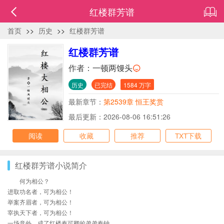
红楼群芳谱
首页
>>
历史
>>
红楼群芳谱
红楼群芳谱
作者：
一顿两馒头
历史
已完结
1584 万字
最新章节：
第2539章 恒王奖赏
最后更新：2026-08-06 16:51:26
阅读
收藏
推荐
TXT下载
红楼群芳谱小说简介
何为相公？
进取功名者，可为相公！
举案齐眉者，可为相公！
宰执天下者，可为相公！
一场意外，成了红楼秦可卿的弟弟秦钟。