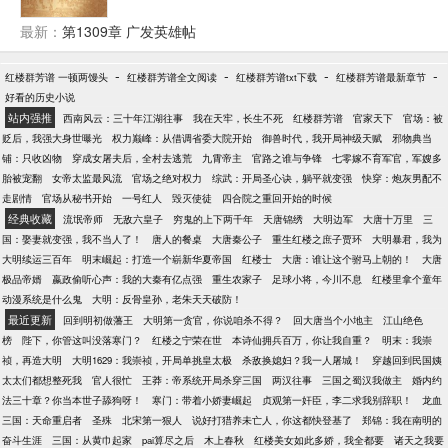
这地狱开局他不想再玩，就在这时，他的金手指被唤
醒。 叮！天然无污染野菜价值7商城币，是否售卖？
最新：
第1309章 广发英雄帖
-
-
-
-
红楼群芳谱 一顿两馒头
红楼群芳谱全文阅读
红楼群芳谱txt下载
红楼群芳谱最新章节
好看的历史小说
站内强推
西南风云：三十年江湖往事
我在天牢，长生不死
红楼群芳谱
官家天下
官场：被
贬后，我强大身世曝光
权力巅峰：从借调省委大院开始
御兽时代，我开局神级天赋
邪物典当
铺：只收凶物
穿成女屠夫后，全村去逃荒
九霄帝主
官路之谁与争锋
七零嫁不育军官，军嫂多
胎被宠翻
女帝太监最风流
官场之绝对权力
综武：开局圣心诀，躺平就变强
快穿：炮灰男配不
走剧情
官场从秘书开始
一号红人
毁灭使徒
四合院之重回开始的时候
经典收藏
流氓帝师
无敌六皇子
穷鬼的上下两千年
天唐锦绣
大明边军
大唐十万里
三
国：娶妻就变强，我不当人了！
唐人的餐桌
大唐秦公子
重生红楼之庶子贾环
大明暴君，我为
大明续运三百年
明末崛起：打造一个崭新华夏帝国
红楼士
大唐：谁让这个驸马上朝的！
大唐
极品帝婿
嬴政偷听心声：我的大秦有亿点强
重生农家子
足球小将，今川不息
红楼里拿个童年
动漫系统是什么鬼
大明：反骨皇孙，老朱天天破防！
最近更新
回到明初做藩王
大明第一贪官，你说咱杀不得？
回大唐当个小地主
江山绝色
榜
陛下，你管这叫没落寒门？
红楼之宁荣在世
本诗仙拥兵百万，你让我自重？
明末：我崇
祯，再造大明
大明1629：我崇祯，开局单挑皇太极
杀敌换媳妇？我一人屠城！
穿越回到民国姨
太太们都想整死我
官人很忙
王莽：帝系统开局杀穿三国
两汉往事
三国之蜀汉我做主
婚内约
法三十章？你当本世子舔狗呀！
寒门：带着小娇妻崛起
贞观第一奸臣，李二求我别辞职！
龙血
三国：天命重启者
圣殊
北宋第一狠人
说好打猎养未亡人，你这都快登基了
郑锦：我在南明的
奋斗生涯
三国：从黄巾起家
pai算尽之后
木上春秋
红楼美女如此多娇，我全都要
诸天之我要