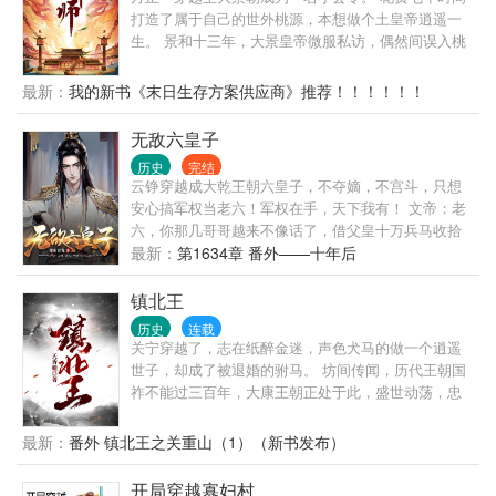
的。第一次写这种文章，我还是希望写的有趣一些，
打造了属于自己的世外桃源，本想做个土皇帝逍遥一
哈哈。最后，变身慎入哈。
生。 景和十三年，大景皇帝微服私访，偶然间误入桃
源县.... 皇帝初入县内满心震惊！ 各种新奇之物，让人
目不暇接。 “抽水马桶为何物？竟然如此方便！嘶...你
最新：
我的新书《末日生存方案供应商》推荐！！！！！！
们竟然用纸....？？” “这镜子也如天上之物？” “还有
这.......” ........ 不久之后，皇帝携太子再临桃源县。 且
无敌六皇子
看小县令如何玩转朝堂，迎娶公主，登顶权利之巅！
历史
完结
架空史观，借鉴了各朝代，希望大家看的开心
云铮穿越成大乾王朝六皇子，不夺嫡，不宫斗，只想
安心搞军权当老六！军权在手，天下我有！ 文帝：老
六，你那几哥哥越来不像话了，借父皇十万兵马收拾
他们！ 太子：老弟，有话好好说，别带着兵马回来吓
最新：
第1634章 番外——十年后
你哥啊！ 大臣：六殿下，你觉得微臣那小女儿怎么
样？
镇北王
历史
连载
关宁穿越了，志在纸醉金迷，声色犬马的做一个逍遥
世子，却成了被退婚的驸马。 坊间传闻，历代王朝国
祚不能过三百年，大康王朝正处于此，盛世动荡，忠
臣受迫，乱世将起。 推翻盛世，落魄驸马建新朝。
最新：
番外 镇北王之关重山（1）（新书发布）
开局穿越寡妇村