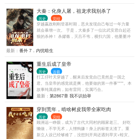
而活的李长春，有自古忠孝不能两全的武老头。 有天
真烂漫的俏丫鬟，有贪生怕死，却在家人危难时，决
大秦：化身人屠，祖龙求我别杀了
然赴死的老奴。 有努力一生郁郁不得志的书生，也有
历史
完结
为了不平之事拔刀相助的汉子！ 更有各自努力，不辞
穿越嬴政刚刚登基时期，恶夫发现自己每过一年力量
劳苦只为凌不凡默默付出的红颜知己。 每个女主都有
就会暴增一次。 于是，大秦多了一位比武安君白起还
血有肉，温暖着男主，同样也温暖着读者。 愿诸君与
狠的杀神！ 杀嫪毐，灭吕不韦，横扫六国，他屡屡冲
我同赏，以微薄之力绘尽今朝故事！一同看尽人生百
在最前！ 号称大秦平头哥的他，整日不是在打仗就是
态！ 世间如棋盘，你我皆是棋子 前世是一个久经沙场
在去打仗的路上。 整日在嬴政面前嚷嚷：“陛下，这天
最新：
番外 7．内忧暗生
的商业人士，一天刷直播的路上被车撞死， 穿越大
地有多大，大秦的领土就该有多大！” 多年后。 嬴政
乾，附身于凌家二公 因为娃娃亲的缘故被带去金陵，
两眼泪汪汪：“恶夫，求你别杀了，要这么多空地有何
重生后成了皇帝
因为陆家有救命之恩，所以凌不凡决定出手挽救陆
用？”
家。 孰不知在凌不凡踏入金陵的那一刻，一场顶尖博
历史
连载
弈围绕着他徐徐展开！ 经商道灭金兵，横推诸侯，成
打工仔叶天穿越了，醒来后发觉自已竟然是一国之
就王道，最终成为无上帝主！
君。当皇帝的感觉就是爽，他要做的第一件事****。本
故事纯属虚构，如有雷同，实属巧合。
最新：
第2867章 我不识抬举
穿到荒年，啃啥树皮我带全家吃肉
历史
完结
顾洲远一睁眼，成为了古代大同村的顾家老三。 好吃
懒做，不学无术，人憎狗嫌！身上的标签太渣了。重
新立人设已经够难了，没想到开局还遇到旱灾+蝗灾。