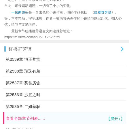
自此，蝴蝶煽动翅膀，一切有了小小的变化。
一顿两馒头
是一名出色的小说作者，他的作品包括：《
红楼群芳谱
》、
等，本本精品，字字珠玑，作者一顿两馒头创作的小说情节跌宕起伏、扣人心
弦，情节与文笔俱佳。
最新章节红楼群芳谱全文阅读推荐地址：
https://m.38xs.com/shu/201252.html
红楼群芳谱
第2539章 恒王奖赏
第2538章 瑞珠有羞
第2537章 奖赏房舍
第2536章 抄底之时
第2535章 二姐羞耻
查看全部章节列表......
【展开+】