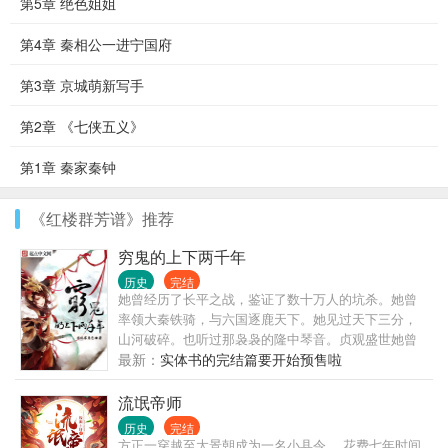
第5章 绝色姐姐
第4章 秦相公一进宁国府
第3章 京城萌新写手
第2章 《七侠五义》
第1章 秦家秦钟
《红楼群芳谱》推荐
穷鬼的上下两千年
历史
完结
她曾经历了长平之战，鉴证了数十万人的坑杀。她曾
率领大秦铁骑，与六国逐鹿天下。她见过天下三分，
山河破碎。也听过那袅袅的隆中琴音。贞观盛世她曾
一醉今朝，那千古女帝又是如何芳华？她鲜衣怒马
最新：
实体书的完结篇要开始预售啦
过，也曾羽扇纶巾。做过田舍农，也为过教书生。却
没人知道，这么一个人，活了两千年。嘛，比较轻松
流氓帝师
悠哉的历史文吧，因为个人原因可能并不能做到完全
历史
完结
符合历史，经得起考证。但我会尽力查全资料来写
方正一穿越至大景朝成为一名小县令。 花费七年时间