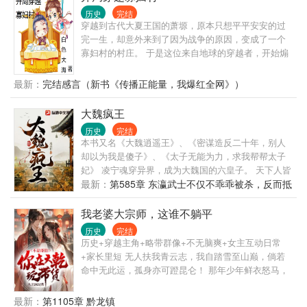
历史
完结
穿越到古代大夏王国的萧塬，原本只想平平安安的过
完一生，却意外来到了因为战争的原因，变成了一个
寡妇村的村庄。 于是这位来自地球的穿越者，开始煽
动他的翅膀！ 权力、财富、美人、名声，不管在哪个
时代，这些都是上位者才能享受到的特权！ 利用现代
最新：
完结感言（新书《传播正能量，我爆红全网》）
人的思维，萧塬不断的震惊着这个时代，同时这个时
代也不断的改变着他，将他从一个小人物，变成了大
大魏疯王
夏帝国举足轻重的人物
历史
完结
本书又名《大魏逍遥王》、《密谋造反二十年，别人
却以为我是傻子》、《太子无能为力，求我帮帮太子
妃》 凌宁魂穿异界，成为大魏国的六皇子。 天下人皆
知六皇子为人憨傻、疯疯癫癫、不通礼法，野蛮粗
最新：
第585章 东瀛武士不仅不乖乖被杀，反而抵
鄙。 但实际上... 站在你们面前是天下共主，星球话事
抗
人，龙凤之姿天日之表的大魏凉州牧、凉州兵马大将
我老婆大宗师，这谁不躺平
军、左右武侯大将军、左右十二卫大将军、尚书令、
历史
完结
中书令、太尉、司徒、上柱国、宁王、天策上将、天
历史+穿越主角+略带群像+不无脑爽+女主互动日常
可汗，大魏皇帝凌宁是也。 朋友，汗流浃背了吧。
+家长里短 无人扶我青云志，我自踏雪至山巅，倘若
命中无此运，孤身亦可蹬昆仑！ 那年少年鲜衣怒马，
本以为穿越能过着与世无争的生活，直到陆家的准岳
父上门，一场阴谋悄然而至。 有终其一生只为一句话
最新：
第1105章 黔龙镇