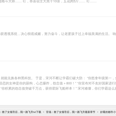
格斗大师…… 叮，恭喜宿主大黑十10张，五花肉5斤…… 叮……
渔获透视系统，决心彻底戒赌，努力奋斗，让老婆孩子过上幸福美满的生活。 
就能兑换各种黑科技。 于是，宋河不断让学霸们破大防： “你怒拿年级第一，全
他暗恋的女神是你的舔狗，心态爆炸，怨念值＋800！” “你宣布对不友好国家进
” “你积累的怨念值突破千万点，获得星际飞船样本！” 宋河难绷，你们学霸
-
-
：救了女领导后，我一路飞升txt下载
官场：救了女领导后，我一路飞升最新章节
好看的都市小