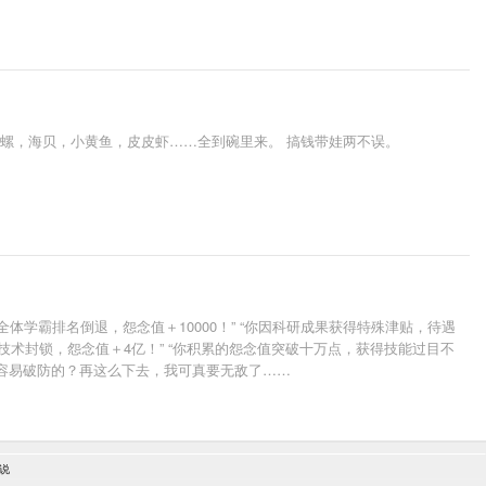
响螺，海贝，小黄鱼，皮皮虾……全到碗里来。 搞钱带娃两不误。
体学霸排名倒退，怨念值＋10000！” “你因科研成果获得特殊津贴，待遇
行技术封锁，怨念值＋4亿！” “你积累的怨念值突破十万点，获得技能过目不
这么容易破防的？再这么下去，我可真要无敌了……
说