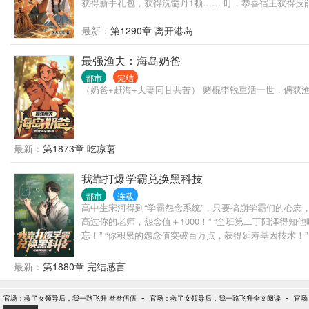
获得新手礼包，获得洗髓丹1颗…… 叮，恭喜宿主获得技能
最新：
第1290章 离开港岛
最强渔夫：海岛奶爸
都市
完结
（奶爸+赶海+夫妻同甘共苦） 赌棍李锐重活一世，偶获
最新：
第1873章 吃凉薯
我靠打爆学霸兑换黑科技
都市
连载
高中生宋河得到“学霸怨念系统”，只要搞崩学霸们的心态，
高过你的老师，怨念值＋1000！” “全班第二丁阳泽得知
忘！” “你积累的怨念值突破百万点，获得延寿基因技术！
最新：
第1880章 完结感言
-
-
官场：救了女领导后，我一路飞升 叁叁伍伍
官场：救了女领导后，我一路飞升全文阅读
官场