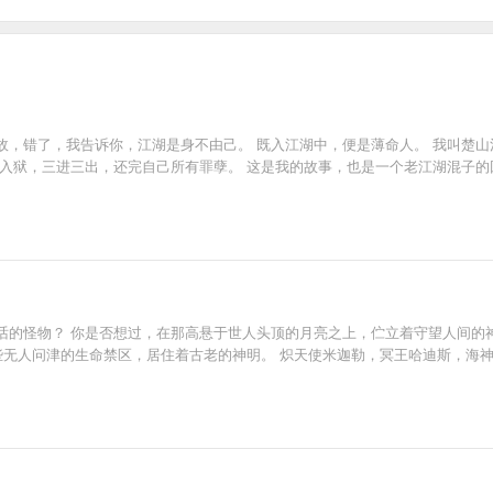
故，错了，我告诉你，江湖是身不由己。 既入江湖中，便是薄命人。 我叫楚
铛入狱，三进三出，还完自己所有罪孽。 这是我的故事，也是一个老江湖混子的
话的怪物？ 你是否想过，在那高悬于世人头顶的月亮之上，伫立着守望人间的
些无人问津的生命禁区，居住着古老的神明。 炽天使米迦勒，冥王哈迪斯，海神波