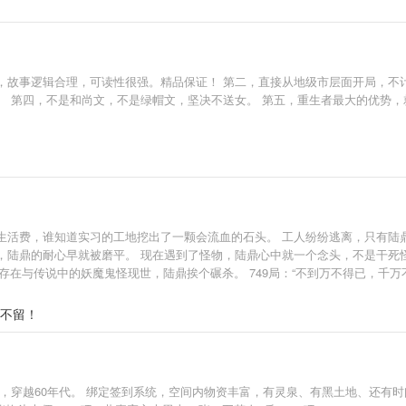
，故事逻辑合理，可读性很强。精品保证！ 第二，直接从地级市层面开局，不
。 第四，不是和尚文，不是绿帽文，坚决不送女。 第五，重生者最大的优势
生活费，谁知道实习的工地挖出了一颗会流血的石头。 工人纷纷逃离，只有陆
陆鼎的耐心早就被磨平。 现在遇到了怪物，陆鼎心中就一个念头，不是干死怪物
只存在与传说中的妖魔鬼怪现世，陆鼎挨个碾杀。 749局：“不到万不得已，千
土不留！
，穿越60年代。 绑定签到系统，空间内物资丰富，有灵泉、有黑土地、还有时