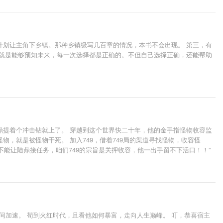
计划让主角下乡镇。那种乡镇级写几百章的情况，本书不会出现。 第三，有
，就是能够预知未来，每一次选择都是正确的。不但自己选择正确，还能帮助
鼎提着个冲击钻就上了。 穿越到这个世界快二十年，他的金手指怪物收容监
，就是被怪物干死。 加入749，借着749局的渠道寻找怪物，收容怪
万不能让陆鼎接任务，咱们749的宗旨是关押收容，他一出手留不下活口！！”
间加速。 苟到火红时代，且看他如何暴富，走向人生巅峰。 叮，恭喜宿主