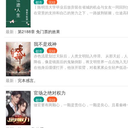
都市
完结
丨陈明浩大学毕业后放弃留在省城的机会与女友一同回到
在背景的支持和自己的努力之下，一路披荆斩棘，仕途高
最新：
第2188章 免门票的效果
我不是戏神
都市
完结
赤色流星划过天际后，人类文明陷入停滞。 从那天起，
降临，像是镜面后的鬼魅倒影，将文明世界一点点拖入无序
在他身后缓缓打开，他张开双臂，对着累累众生轻声低语—
最新：
完本感言。
官场之绝对权力
都市
完结
做官要有两颗心，一颗是责任心，一颗是良心。且看秦峰