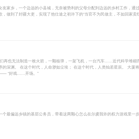
女友家乡，一个边远的小县城，无奈被势利的父母分配到边远的乡村工作，通
歌，做到了封疆大吏，实现了他仕途之初许下的“当官不为民做主，不如回家卖红
人们再也无法制造一枚火箭，一颗核弹，一架飞机，一台汽车……近代科学堆砌
的深渊。 在这个时代，人命渺如尘埃； 在这个时代，人类灿若星辰。 大厦
— “好戏……开场。”
一个最偏远乡镇的基层公务员，带着这两颗心怎么在尔虞我诈的权力游戏里一