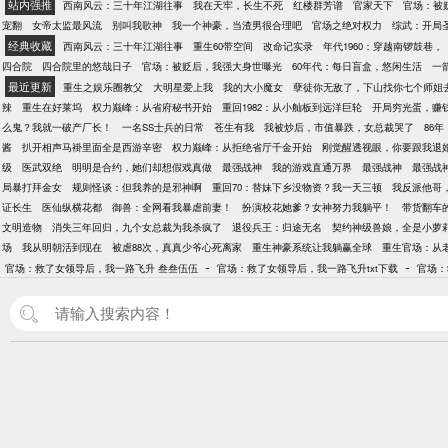
站内强推
西南风云：三十年江湖往事
我在天牢，长生不死
红楼群芳谱
官家天下
官场：被
宠翻
女帝太监最风流
别叫我歌神
我一个神豪，当渣男很合理吧
官场之绝对权力
综武：开局
经典收藏
西南风云：三十年江湖往事
重生60带空间
改命记实录
年代1960：穿越南锣鼓巷，
四合院
四合院里的悠哉日子
官场：被贬后，我强大身世曝光
60年代：每日盲盒，悠闲生活
一
最近更新
重生之娱乐圈教父
大明星爱上我
我的大小魔女
孽徒你无敌了，下山找你七个师姐
辣
重生在好莱坞
权力巅峰：从省府秘书开始
重回1982：从小舢板到远洋巨轮
开局穷光蛋，赚
么鬼？我就一破产厂长！
一名SS士兵的日常
苍生有我
我被炒后，市值暴跌，女总裁哭了
86
酱
扒开相声马褂里面全是西游辛密
权力巅峰：从拒绝省厅千金开始
刚觉醒透视眼，你要跟我退
级
医武双绝
明明是合约，她们却想假戏真做
最强战神
我的游戏直通万界
最强战神
最强战
局暴打拜金女
规则怪谈：但我养的是邪神啊
重回70：替妹下乡没物资？我一天三顿
我反派他哥
证长生
医仙纵横花都
御兽：全网看我暴虐前妻！
扮演校花她爹？女神努力我躺平！
带货翻车
文明造物
消失三年回归，九个女总裁为我杀疯了
退役兵王：归途无名
契约神级兽娘，全是小萝
场
我从明朝活到现在
被虐88次，真真少爷心死离家
重生神豪系统让我躺赢全球
重生官场：从
-
-
官场：救了女领导后，我一路飞升 叁叁伍伍
官场：救了女领导后，我一路飞升txt下载
官场：