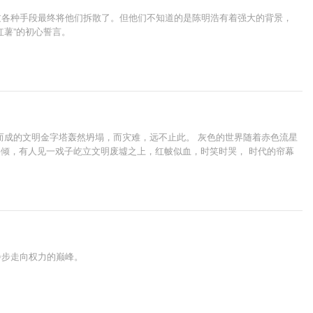
过各种手段最终将他们拆散了。但他们不知道的是陈明浩有着强大的背景，
薯”的初心誓言。
而成的文明金字塔轰然坍塌，而灾难，远不止此。 灰色的世界随着赤色流星
将倾，有人见一戏子屹立文明废墟之上，红帔似血，时笑时哭， 时代的帘幕
步步走向权力的巅峰。