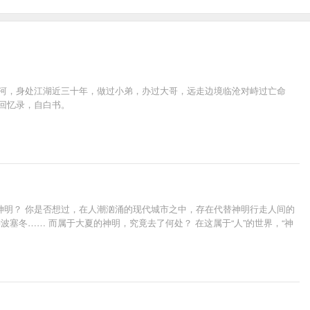
山河，身处江湖近三十年，做过小弟，办过大哥，远走边境临沧对峙过亡命
回忆录，自白书。
神明？ 你是否想过，在人潮汹涌的现代城市之中，存在代替神明行走人间的
塞冬…… 而属于大夏的神明，究竟去了何处？ 在这属于“人”的世界，“神