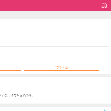
TXT下载
人心弦，情节与文笔俱佳。