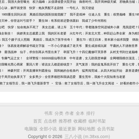
贬后，我强大身世曝光
权力巅峰：从借调省委大院开始
御兽时代，我开局神级天赋
邪物典当铺：
圣心诀，躺平就变强
快穿：炮灰男配不走剧情
一号红人
毁灭使徒
1955重生回到从前
离婚后我的国医技能觉醒了
我不是戏神
仕途人生
重生：权势巅峰
重生1
箭灭神，你管这叫弓箭手？
重生58：有系统谁还娶俏寡妇
我成了少年何雨柱
去吧
快穿：短命炮灰不死了
美女总裁，请上车
五十年代：带着随身空间进城奔小康
甩我是吧？
钱全靠挂！
病娇美女总裁爱上我
我的区长老婆
火红年代：开发北大荒，种田赶山养全家
身为精
年：我五个嫂子没人照顾
离婚后，我成为了医学传奇！
重生70：猎王归来，资本家小姐求我娶
律政
婚？
张易发老师解读书籍文字版
一不小心穿越成了老天爷
重生成游戏玩家
平庸的人不拯救世界
神
最强战神
仙子，求你别再从书里出来了
举国飞升！十四亿魔修吓哭异界
从村支书到仕途巅峰
，专薅气运之女！
全球警报！SSSSS级仙尊归来
中年逆袭，女儿助我变神豪
全网嘲我模仿顶流，
的我曝光黑心商家
重回八零：谁说女儿都是赔钱货？
灵气复苏：我的捉鬼系统开挂了
重生七零，
莉！
神豪判官：开局直播审判霸座仙
我和她的合租条约
猛男闯莞城，从四大村姑开始
废兽逆袭
老干局开始执掌天下
女多男少：全世界都想和我谈恋爱
重生荒年，我捡个大院知青当老婆
-
-
救了女领导后，我一路飞升最新章节
官场：救了女领导后，我一路飞升全文阅读
好看的都市小
书库
分类
作者
全本
排行
首页
点击榜
推荐榜
收藏榜
临时书架
电脑版
全部小说
最近更新
网站地图
会员书架
Copyright © 2026
三八小说 (m.38xs.com)