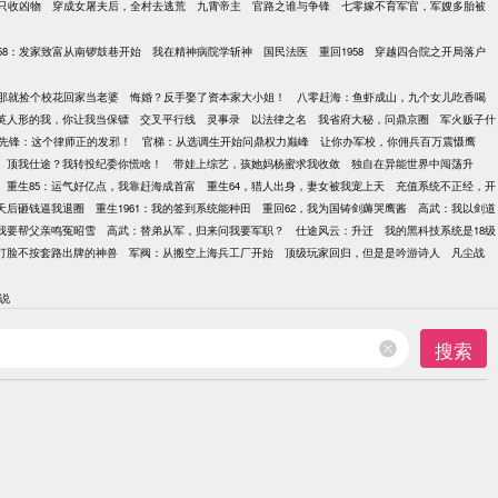
只收凶物
穿成女屠夫后，全村去逃荒
九霄帝主
官路之谁与争锋
七零嫁不育军官，军嫂多胎被
958：发家致富从南锣鼓巷开始
我在精神病院学斩神
国民法医
重回1958
穿越四合院之开局落户
那就捡个校花回家当老婆
悔婚？反手娶了资本家大小姐！
八零赶海：鱼虾成山，九个女儿吃香喝
英人形的我，你让我当保镖
交叉平行线
灵事录
以法律之名
我省府大秘，问鼎京圈
军火贩子什
先锋：这个律师正的发邪！
官梯：从选调生开始问鼎权力巅峰
让你办军校，你佣兵百万震慑鹰
顶我仕途？我转投纪委你慌啥！
带娃上综艺，孩她妈杨蜜求我收敛
独自在异能世界中闯荡升
重生85：运气好亿点，我靠赶海成首富
重生64，猎人出身，妻女被我宠上天
充值系统不正经，开
天后砸钱逼我退圈
重生1961：我的签到系统能种田
重回62，我为国铸剑薅哭鹰酱
高武：我以剑道
我要帮父亲鸣冤昭雪
高武：替弟从军，归来问我要军职？
仕途风云：升迁
我的黑科技系统是18级
打脸不按套路出牌的神兽
军阀：从搬空上海兵工厂开始
顶级玩家回归，但是是吟游诗人
凡尘战
说
搜索