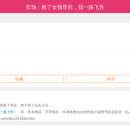
官场：救了女领导后，我一路飞升
收藏
推荐
意救了美女，终于有了出头之日……
一路飞升
》、等，本本精品，字字珠玑，作者叁叁伍伍创作的小说情节跌宕起伏、扣
shu/222846.html