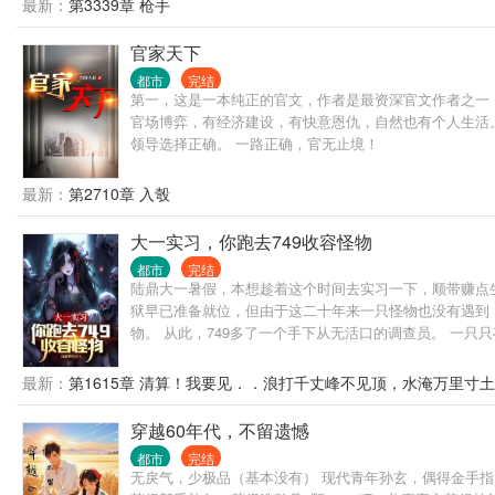
最新：
第3339章 枪手
官家天下
都市
完结
第一，这是一本纯正的官文，作者是最资深官文作者之一
官场博弈，有经济建设，有快意恩仇，自然也有个人生活
领导选择正确。 一路正确，官无止境！
最新：
第2710章 入彀
大一实习，你跑去749收容怪物
都市
完结
陆鼎大一暑假，本想趁着这个时间去实习一下，顺带赚点
狱早已准备就位，但由于这二十年来一只怪物也没有遇到，
物。 从此，749多了一个手下从无活口的调查员。 一只
749局，我们的口号是 陆鼎：
最新：
第1615章 清算！我要见．．浪打千丈峰不见顶，水淹万里寸
穿越60年代，不留遗憾
都市
完结
无戾气，少极品（基本没有） 现代青年孙玄，偶得金手指