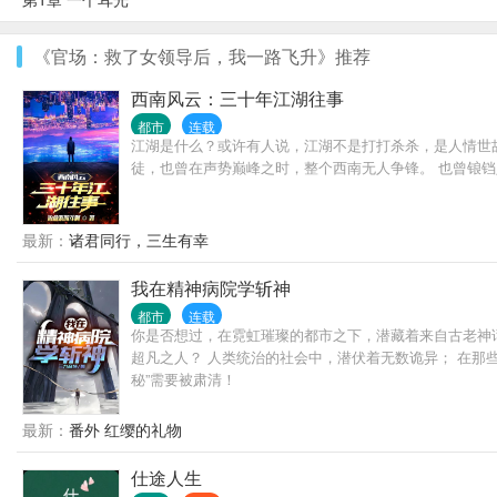
《官场：救了女领导后，我一路飞升》推荐
西南风云：三十年江湖往事
都市
连载
江湖是什么？或许有人说，江湖不是打打杀杀，是人情世
徒，也曾在声势巅峰之时，整个西南无人争锋。 也曾锒
最新：
诸君同行，三生有幸
我在精神病院学斩神
都市
连载
你是否想过，在霓虹璀璨的都市之下，潜藏着来自古老神
超凡之人？ 人类统治的社会中，潜伏着无数诡异； 在那
秘”需要被肃清！
最新：
番外 红缨的礼物
仕途人生