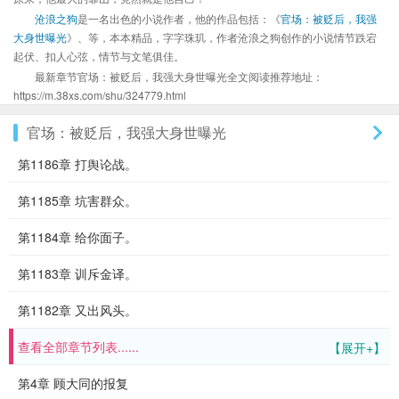
沧浪之狗
是一名出色的小说作者，他的作品包括：《
官场：被贬后，我强
大身世曝光
》、等，本本精品，字字珠玑，作者沧浪之狗创作的小说情节跌宕
起伏、扣人心弦，情节与文笔俱佳。
最新章节官场：被贬后，我强大身世曝光全文阅读推荐地址：
https://m.38xs.com/shu/324779.html
官场：被贬后，我强大身世曝光
第1186章 打舆论战。
第1185章 坑害群众。
第1184章 给你面子。
第1183章 训斥金译。
第1182章 又出风头。
查看全部章节列表......
【展开+】
第4章 顾大同的报复