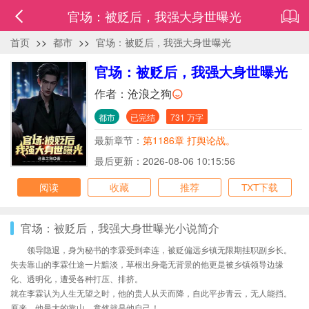
官场：被贬后，我强大身世曝光
首页
>>
都市
>>
官场：被贬后，我强大身世曝光
官场：被贬后，我强大身世曝光
作者：
沧浪之狗
都市
已完结
731 万字
最新章节：
第1186章 打舆论战。
最后更新：2026-08-06 10:15:56
阅读
收藏
推荐
TXT下载
官场：被贬后，我强大身世曝光小说简介
领导隐退，身为秘书的李霖受到牵连，被贬偏远乡镇无限期挂职副乡长。
失去靠山的李霖仕途一片黯淡，草根出身毫无背景的他更是被乡镇领导边缘
化、透明化，遭受各种打压、排挤。
就在李霖认为人生无望之时，他的贵人从天而降，自此平步青云，无人能挡。
原来，他最大的靠山，竟然就是他自己！