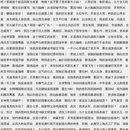
吧？那就捡个校花回家当老婆
悔婚？反手娶了资本家大小姐！
八零赶海：鱼虾成山，九个女儿吃
香喝辣
重生在好莱坞
权力巅峰：从省府秘书开始
重回1982：从小舢板到远洋巨轮
开局穷光
蛋，赚钱全靠挂！
病娇美女总裁爱上我
我的区长老婆
火红年代：开发北大荒，种田赶山养全
家
身为精英人形的我，你让我当保镖
交叉平行线
灵事录
以法律之名
我省府大秘，问鼎京
圈
军火贩子什么鬼？我就一破产厂长！
一名SS士兵的日常
苍生有我
我被炒后，市值暴跌，女
总裁哭了
86年：我五个嫂子没人照顾
离婚后，我成为了医学传奇！
重生70：猎王归来，资本家
小姐求我娶
律政先锋：这个律师正的发邪！
官梯：从选调生开始问鼎权力巅峰
让你办军校，你
佣兵百万震慑鹰酱
扒开相声马褂里面全是西游辛密
权力巅峰：从拒绝省厅千金开始
刚觉醒透视
眼，你要跟我退婚？
张易发老师解读书籍文字版
一不小心穿越成了老天爷
重生成游戏玩家
平
庸的人不拯救世界
顶我仕途？我转投纪委你慌啥！
带娃上综艺，孩她妈杨蜜求我收敛
独自在异
能世界中闯荡升级
医武双绝
明明是合约，她们却想假戏真做
最强战神
我的游戏直通万界
最
强战神
最强战神
最强战神
仙子，求你别再从书里出来了
举国飞升！十四亿魔修吓哭异界
从
村支书到仕途巅峰
重生85：运气好亿点，我靠赶海成首富
重生64，猎人出身，妻女被我宠上
天
充值系统不正经，开局暴打拜金女
规则怪谈：但我养的是邪神啊
重回70：替妹下乡没物资？
我一天三顿
我反派他哥，专薅气运之女！
全球警报！SSSSS级仙尊归来
中年逆袭，女儿助我变
神豪
全网嘲我模仿顶流，天后砸钱逼我退圈
重生1961：我的签到系统能种田
重回62，我为国铸
剑薅哭鹰酱
高武：我以剑道证长生
医仙纵横花都
御兽：全网看我暴虐前妻！
扮演校花她爹？
女神努力我躺平！
带货翻车的我曝光黑心商家
重回八零：谁说女儿都是赔钱货？
灵气复苏：我
的捉鬼系统开挂了
重生七零，我要帮父亲鸣冤昭雪
高武：替弟从军，归来问我要军职？
仕途风
云：升迁
我的黑科技系统是18级文明造物
消失三年回归，九个女总裁为我杀疯了
退役兵王：归
途无名
契约神级兽娘，全是小萝莉！
神豪判官：开局直播审判霸座仙
我和她的合租条约
猛男
闯莞城，从四大村姑开始
废兽逆袭打脸不按套路出牌的神兽
军阀：从搬空上海兵工厂开始
顶级
玩家回归，但是是吟游诗人
凡尘战场
我从明朝活到现在
被虐88次，真真少爷心死离家
重生神