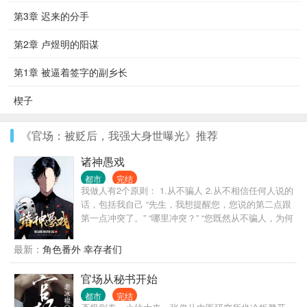
第3章 迟来的分手
第2章 卢煜明的阳谋
第1章 被逼着签字的副乡长
楔子
《官场：被贬后，我强大身世曝光》推荐
诸神愚戏
都市
完结
我做人有2个原则： 1.从不骗人 2.从不相信任何人说的
话，包括我自己 “先生，我想提醒您，您说的第二点跟
第一点冲突了。” “哪里冲突？” “您既然从不骗人，为何
不相信自己说的话呢？” “哦，抱歉，忘了说，我没把
自己当人。” “？” ... 自我介绍一下，我叫程实，从不骗
最新：
角色番外 幸存者们
人的程实。 什么，你没听说过我？ 没关系，你只是还
没被我骗过。 很快，你就会记得了。 ... 书名，其他均
官场从秘书开始
为推广。 无系统，不无敌，非爽文，介意慎入 ...
都市
完结