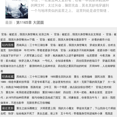
的网文时，太过兴奋，脑部充血，莫名其妙地穿越到
一个与地球类似的蓝星之上。 这里到处是虚空裂缝，
异兽横行，武者实力强大，倍受世人尊崇。 然而，他
所借体重生的同名同姓的华强，却是一个修武废物，
最新：
第1165章 大团圆
当他无意中打死一只蚊子，一切都被改写了…… 欲知
后事如何？各位番茄帅哥美女看过来！
-
-
官场：被贬后，我强大身世曝光 沧浪之狗
官场：被贬后，我强大身世曝光全文阅读
官场：被
-
-
贬后，我强大身世曝光txt下载
官场：被贬后，我强大身世曝光最新章节
好看的都市小说
站内强推
西南风云：三十年江湖往事
官场：被贬后，我强大身世曝光
穿成女屠夫后，全村去
逃荒
别叫我歌神
年代1979：带着老婆孩子吃肉
官场：从家族弃子到权利巅峰
老婆冷静！咱把
大狙放下好不好？
八零军嫂上位记
快穿：炮灰她努力上进不掺和剧情
仙灵图谱
今夜尤物
末
世：薪火崛起
快穿之路人不炮灰
一号红人
全知读者视角：
四合院里的悠哉日子
穿越后系统
给双修功法什么意思？
最强特种兵之战神传说
四合院之重回开始的时候
开局59年，人在南锣鼓
巷
经典收藏
西南风云：三十年江湖往事
1955重生回到从前
重生：权势巅峰
国民法医
重生
1989：缔造华夏科技帝国
不是专科看不起，急诊更有性价比
港片：无限下载的我无敌了
大一实
习，你跑去749收容怪物
医路坦途
少年王
我一个明星，搞点副业很合理吧？
官场之绝对权
力
重生58：有系统谁还娶俏寡妇
重回1982小渔村
四合院：开局一把枪，禽兽全发慌
逆流年
代：从1970开始种田养家
能与动物交流他成了国宝
我，词爹曲皇，你拿我当牛马！
娱乐：我想
做资本，不想当影帝
无限世界亿万倍增幅
最近更新
重生之娱乐圈教父
大明星爱上我
我的大小魔女
孽徒你无敌了，下山找你七个师姐
去吧
快穿：短命炮灰不死了
美女总裁，请上车
五十年代：带着随身空间进城奔小康
甩我是