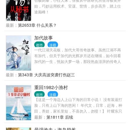
否极则泰，小往大来，张俊从中医研究所坐冷板凳开
始，巧妙运用权术、官谋、世情，步步高升，踏上仕
途巅峰！
最新：
第2653章 什么关系？
加代故事
都市
连载
一代江湖天花板，加代大哥传奇故事。虽然江湖不再
有加代，但关于加代的光辉岁月还在继续，如今回看
加代的一生，恍如大梦一场，那段热血澎湃的传奇人
生和仁义故事，无不激荡着那一颗颗重情重义江湖人
的心。加代的一生，为北京和深圳乃至全国江湖画上
最新：
第343章 大庆高波突袭打伤赵三
了浓墨重彩的一笔！
重回1982小渔村
都市
连载
【这是一个海边人上山下海的日常小说！ 没有装逼打
脸，只有上山下海的悠闲！ 年代文，日常，赶海，种
田，养娃，家长里短，不喜勿入，勿喷！】 叶耀东只
是睡不着觉，想着去甲板上吹吹风，尿个尿，没想到
最新：
第1811章 后续
掉海里回到了1982年。 还是那个熟悉的小渔村，只是
他已经不是年轻时候的他了。 混账了半辈子，这回他
最强渔夫：海岛奶爸