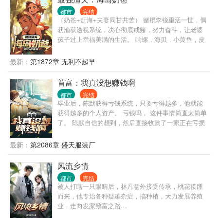
想好好来过的，只是怎么一个个都不相信呢…… 上辈
都市
完结
子没出息，这辈子他也没什么大理想大志向，只想挽
（奶爸+赶海+夫妻同甘共苦） 赌棍李锐重活一世，偶
回遗憾，跟老婆好好过日子，一家子平安喜乐就好。
获渔获透视系统，决心彻底戒赌，努力奋斗，让老婆
【说明一下，改笔名了，原来是叫“一杯冰柠檬水”，现
孩子过上幸福美满的生活。 响螺，海贝，小黄鱼，皮
在改为“米饭的米”】
皮虾……全到碗里来。 搞钱带娃两不误。
最新：
第1872章 无利不起早
首富：我真没想赚钱啊
都市
完结
毕业后，陈默获得亏钱系统，只要亏得越多，他就能
获得越多的个人资产。 亏钱吗， 这件事情简直太简单
了。 陈默自信的想到，然后直接收购了一家正在亏损
的服装厂。 可让他没想到的是，那公司里面全都是一
群老六员工。 看着自己的企业一步步成为世界第一集
最新：
第2086章 盛天服装厂
团，他更是被称作国内第一慈善家，企业家，环境保
护家，动物保护协会会长，投资界的天华板，业界内
风流乡情
公认的好老板...... 陈默暗暗叹息一声，他真的只是想
都市
完结
亏钱而已。
被人打瞎一只眼睛后，林凡意外接受传承，桃花接踵
而来，他专治各种疑难杂症，搞种植，大力发展养殖
业，走向发家致富之路…