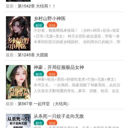
最新：
第1542章 大结局！！
乡村山野小神医
都市
完结
不好看，顺着网线来揍我！ （乡村+种田+创业+致富
+日常+无敌+美女） 林天从部队被迫退役，带着一身
本事回到昔日的家乡桃园村。 他利用自己的能力，带
着村民致富，开酒店，开公司，一步步再次走向巅
峰。 闲来给大佬治治病，跟美女谈谈心，教训一下欺
最新：
第1245章 大团圆
男霸女的富二代，生活逍遥自在。
神豪，开局征服极品女神
都市
完结
（神豪+校花+系统+扮猪吃老虎+打脸+无敌+爽文）
本书又名。 一次偶然，陈豪觉醒了神豪系统，从此后
人生发生天翻地覆的变化，豪车、游艇、校花、女总
裁、明星、网红各种女郎接踵而来。 醉卧美人膝,醒掌
天下权，人生就该如此的潇洒自在。
最新：
第567章 一起拜堂 （大结局）
从杀死一只蚊子走向无敌
都市
完结
华强，一名重度网文爱好者，在看一本我靠杀戮成神