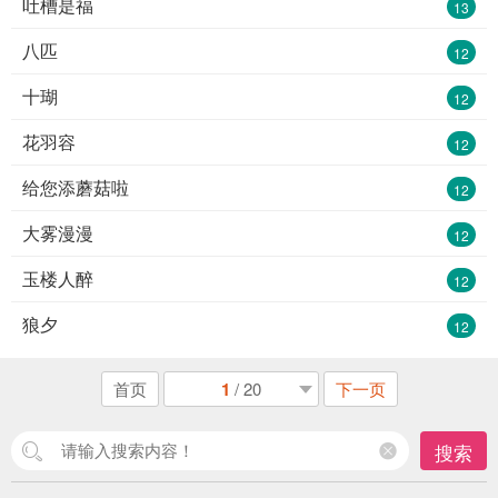
吐槽是福
13
八匹
12
十瑚
12
花羽容
12
给您添蘑菇啦
12
大雾漫漫
12
玉楼人醉
12
狼夕
12
首页
1
/ 20
下一页
搜索