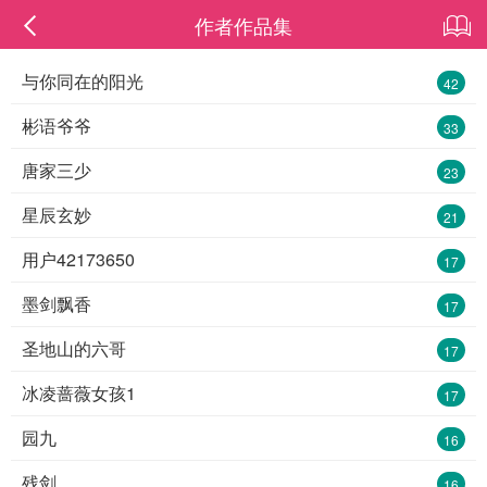
作者作品集
与你同在的阳光
42
彬语爷爷
33
唐家三少
23
星辰玄妙
21
用户42173650
17
墨剑飘香
17
圣地山的六哥
17
冰凌蔷薇女孩1
17
园九
16
残剑
16