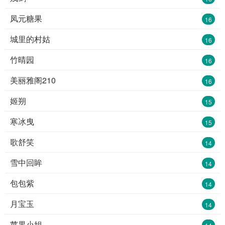
凤元糖果
16
城里的村姑
16
竹晴园
16
美丽雅阁210
16
姬朔
15
寒冰曳
15
歌舒笑
14
雪中回眸
14
包包紫
14
月宝玉
14
苹果小姐