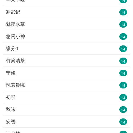
14
寒武记
14
魅夜水草
14
悠闲小神
14
缘分0
14
竹篱清茶
14
宁修
14
恍若晨曦
14
初景
14
秋味
14
安缨
14