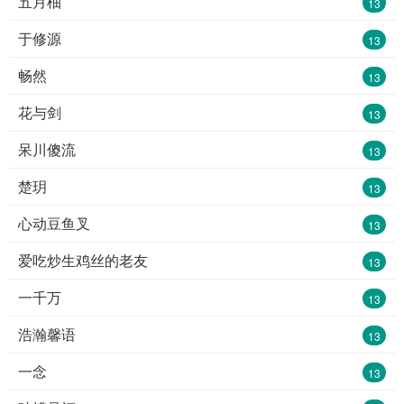
五月柚
13
于修源
13
畅然
13
花与剑
13
呆川傻流
13
楚玥
13
心动豆鱼叉
13
爱吃炒生鸡丝的老友
13
一千万
13
浩瀚馨语
13
一念
13