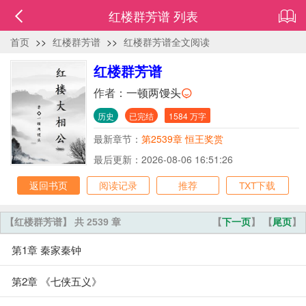
红楼群芳谱 列表
首页
>>
红楼群芳谱
>>
红楼群芳谱全文阅读
红楼群芳谱
作者：
一顿两馒头
历史
已完结
1584 万字
最新章节：
第2539章 恒王奖赏
最后更新：2026-08-06 16:51:26
返回书页
阅读记录
推荐
TXT下载
【红楼群芳谱】 共 2539 章
【
下一页
】 【
尾页
】
第1章 秦家秦钟
第2章 《七侠五义》