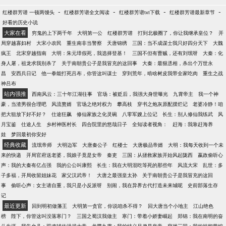
-
-
-
-
红楼群芳谱 一顿两馒头
红楼群芳谱全文阅读
红楼群芳谱txt下载
红楼群芳谱最新章节
好看的历史小说
大家在看
穷鬼的上下两千年
大明第一公
红楼群芳谱
打到北极圈了，你让我继承皇位？
开
局穿越寡妇村
大宋小农民
重生南非当警察
天唐锦绣
三国：当不成谋士我只好四分天下
大魏
疯王
北宋穿越指南
大明：朱元璋假死，我选择登基！
三国不但有曹贼，还有刘氓呀
大秦：化
身人屠，祖龙求我别杀了
关于南朝贵公子是我冒充的这回事
大秦：最狠丞相，杀出个万世永
昌
安西兵日记
他一拳能打死吕布，你管这叫谋士
穿到荒年，啃啥树皮我带全家吃肉
重生之战
神吕布
站内强推
西南风云：三十年江湖往事
官场：被贬后，我强大身世曝光
九霄帝主
我一个神
豪，当渣男很合理吧
风流赘婿
官场之绝对权力
攀高枝
穿书之炮灰原配摆烂记
老婆冷静！咱
把大狙放下好不好？
仕途狂飙
修仙家族之化灵碗
八零军嫂上位记
长生：别人修仙我练武
风
月宝鉴
仕途人生
乡村神医村长
四合院里的悠哉日子
全知读者视角：
赶海：我靠赶海养
娃
梦回最初你安好
经典收藏
流氓帝师
大明边军
大唐秦公子
红楼士
大唐极品帝婿
大明：我每天收到一个未
来的快递
开局官府送老婆，我娘子竟是女帝
秦吏
三国：从拯救家族开始风起陇西
嬴政偷听心
声：我的大秦有亿点强
我的公公叫康熙
长生：我在大明混吃等死的那些年
风流大宋
乱世：多
子多福，开局收留姐妹花
家父汉武帝！
大唐之最强皇太孙
关于南朝贵公子是我冒充的这回
事
偷听心声：女主请自重，我只是小反派呀
别闹，我在异界古代打造未来城呢
史前部落生存
记
最近更新
回到明初做藩王
大明第一贪官，你说咱杀不得？
回大唐当个小地主
江山绝色
榜
陛下，你管这叫没落寒门？
三国之蜀汉我做主
寒门：带着小娇妻崛起
郑锦：我在南明的奋