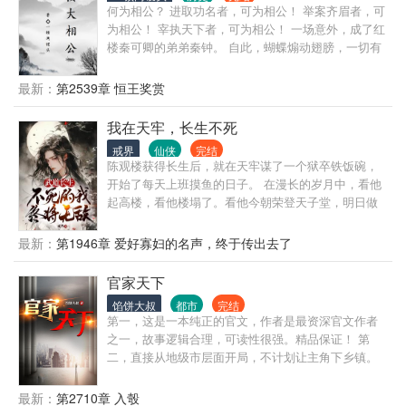
何为相公？ 进取功名者，可为相公！ 举案齐眉者，可
为相公！ 宰执天下者，可为相公！ 一场意外，成了红
楼秦可卿的弟弟秦钟。 自此，蝴蝶煽动翅膀，一切有
了小小的变化。
最新：
第2539章 恒王奖赏
我在天牢，长生不死
戒界
仙侠
完结
陈观楼获得长生后，就在天牢谋了一个狱卒铁饭碗，
开始了每天上班摸鱼的日子。 在漫长的岁月中，看他
起高楼，看他楼塌了。看他今朝荣登天子堂，明日做
那阶下囚。看他家族富贵，看他夷三族。看他王权富
贵，看他国破家亡。 变化的是岁月人生，不变的是长
最新：
第1946章 爱好寡妇的名声，终于传出去了
生岁月。陈观楼熬死了宗师，熬死了大宗师，熬死了
一个个大佬，终究成为无敌的存在。
官家天下
馅饼大叔
都市
完结
第一，这是一本纯正的官文，作者是最资深官文作者
之一，故事逻辑合理，可读性很强。精品保证！ 第
二，直接从地级市层面开局，不计划让主角下乡镇。
那种乡镇级写几百章的情况，本书不会出现。 第三，
有官场博弈，有经济建设，有快意恩仇，自然也有个
最新：
第2710章 入彀