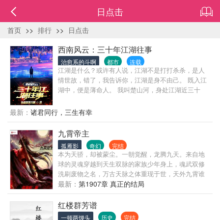
日点击
首页
>>
排行
>>
日点击
西南风云：三十年江湖往事
治愈系的斗啊
都市
连载
江湖是什么？或许有人说，江湖不是打打杀杀，是人
情世故，错了，我告诉你，江湖是身不由己。 既入江
湖中，便是薄命人。 我叫楚山河，身处江湖近三十
年，做过小弟，办过大哥，远走边境临沧对峙过亡命
徒，也曾在声势巅峰之时，整个西南无人争锋。 也曾
最新：
诸君同行，三生有幸
锒铛入狱，三进三出，还完自己所有罪孽。 这是我的
故事，也是一个老江湖混子的回忆录，自白书。
九霄帝主
孤雁影
奇幻
完结
本为天骄，却被蒙尘。一朝觉醒，龙腾九天。来自地
球的灵魂穿越到天生双脉的家族少年身上，魂武双修
洗刷废物之名，万古天脉之体重现于世，天外九霄谁
敢称帝？
最新：
第1907章 真正的结局
红楼群芳谱
一顿两馒头
历史
完结