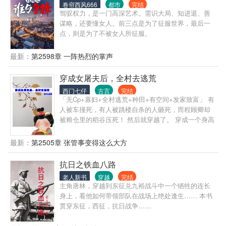
卷帘西风666
都市
完结
驾驭权力，是一门高深艺术。需识大局、知进退、善
谋略，还要懂女人。前三点是为了征服世界，最后一
点，则是为了不被女人所征服。
最新：
第2598章 一阵热烈的掌声
穿成女屠夫后，全村去逃荒
西门七仔
古言
完结
「无Cp+寡妇+全村逃荒+种田+有空间+发家致富」 有
人被车撞死，有人被跳楼自杀的人砸死，而程顾卿却
被粮仓里的稻谷压死！ 然后就穿越了。 穿成一个身高
180公分200斤刚死丈夫力大无穷的45岁寡妇。 从大龄
剩女直接进级给人当祖母，白捡一堆儿女儿媳孙子。
最新：
第2505章 张管事变得这么大方
大儿高大壮实如猩猩金刚， 二儿又矮又瘦如麻杆， 三
儿平平无奇却心比天高， 大女儿长得标致性格却火
抗日之铁血八路
爆， 小女儿，唉，又矮又圆又懦弱。 程顾卿还没来得
老人新书
穿越
完结
及悲春伤秋，村长家的孙子就跑来通知全村要逃荒逃
主角唐林，穿越到东征兑九裕战斗中一个牺牲的连长
兵役。 寻找水源，赤手打虎，与灾民混战......终于全
身上，看他如何带领部队在战场上绝处逢生…… 本书
村找到一个安稳地方，大家齐心开荒种地，发家致
贯穿东征，西征，抗日战争……
富，努力奔小康。 多年以后，耄耄之年的程寡妇即将
咽气，双眼含眼看着乌秧秧的儿子儿孙们，望了一下