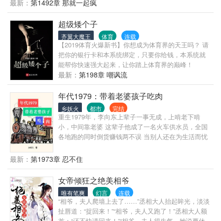
最新：
第1492章 那就一起疯
天，内心呐喊：老天爷，两辈子都没尝过男人的滋
味，下辈子一定要给我一个男人，不，两个三个也不
超级矮个子
介意！ 蜡烛忽灭，程寡妇卒！
齐翼大魔王
体育
连载
【2019体育火爆新书】你想成为体育界的天王吗？ 请
把你的银行卡和本系统绑定，只要你给钱，本系统就
能帮你快速强大起来，让你踏上体育界的巅峰！
最新：
第198章 嘲讽流
年代1979：带着老婆孩子吃肉
乡妖火
都市
完结
重生1979年，李向东上辈子一事无成，上啃老下啃
小，中间靠老婆 这辈子他成了一名火车供水员，全国
各地跑的同时倒货赚钱两不误 当别人还在为生活而忧
愁的时候，他已经过上了老婆孩子热炕头的悠闲生活
最新：
第1973章 忍不住
女帝倾狂之绝美相爷
唯有笔爽
幻言
连载
“相爷，夫人爬墙上去了……”丞相大人抬起眸光，淡淡
扯唇道：“捉回来！”“相爷，夫人又跑了！”丞相大人额
首：“还不快请回来！”“相爷，夫人很生气，她说要休