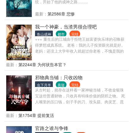
统，开始了他的成神之路.........
啊！ 林默微微一笑：“没办法，谁让老子的背后是地球
呢。”
最新：
第2586章 悲惨
我一个神豪，当渣男很合理吧
鱼山成神
都市
完结
+++ 重生后的江城由于拒绝王姐富婆快乐球的召唤获
得梦想成真系统。 老爸：我的儿子投资眼光就是好。
老妈：还没上大学年收入就超过你老爸，不愧是我的
儿子。 得到系统后江诚才知道原来人生可以过的如此
的随心所欲。 顶级豪车全款买！未来流量女星他随手
最新：
第2244章 为何状告本官？
就签约！ 他是人见人爱的校园男神！ 他是富可敌国的
商业大亨！ 他是威震四方的冷面大佬！
邪物典当铺：只收凶物
虫下月半
悬疑
完结
从古时起，就存在这样着一家神秘当铺，不收金银珠
宝这些普通财物，只收具有特殊价值的阴邪之物。 死
人嘴里的压口钱，刽子手的刀、坟头菇、肉灵芝、昆
仑胎...... 邪物可害人亦可助人！ 经当铺的手一当一
卖，便能变邪为宝：升官发财、消灾解难、甚至逆天
最新：
第1754章 提前复活
改命！ 某些深夜，这家当铺还有许多古怪的客人光
顾。 事物没有好坏之分，永不满足的只有人心......
官路之谁与争锋