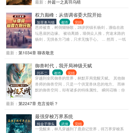
最新：
外篇一之真羽乌晴
权力巅峰：从借调省委大院开始
加里奥与猫
都市
完结
恩师被查，树倒猢狲散，28岁的镇长杨剑，濒临在政
坛悬崖的边缘。 被动离婚，墙倒众人推，穷途末路的
杨剑，无惧各方刁难，只求无愧于心。 ... 然而，一纸
突如其来的调令，却将杨剑推向了权力的中心，也卷
入到了政治斗争的暴风眼。 ... 朝堂之上，如履薄冰，
最新：
第1034章 聊表敬意
一步之错，万丈深渊。 寒门子弟，杨剑：“真能走到对
岸吗？” ....
御兽时代，我开局神级天赋
闫不二
都市
完结
穿越到全民御兽的世界，林默开局觉醒天赋。 其他御
兽师的御兽空间，只是一个供宠兽休息的地方。 而林
默的御兽空间，却有诸多的特殊属性。 瞬间召唤：你
召唤宠兽要画法阵？不好意思，我瞬发！ 资质提升：
宠兽等级有点低？没关系，分分钟让它变神兽。 负面
最新：
第2247章 危言耸听？
状态清除：中毒了没法战斗？来来来，到御兽空间逛
一圈，出来又是一条好汉，不……好兽！ 除此之外，
最强穿梭万界系统
还有高速成长、血脉洗礼……等等等等。 若干年后，
纯金子弹头
武侠
完结
看着林默身边围绕的一众神级宠兽，所有人的世界观
一觉醒来，林凡穿越到了鹿鼎记世界，得万界穿梭系
瞬间崩塌了。 一个人带一群神兽，林默你简直不当人