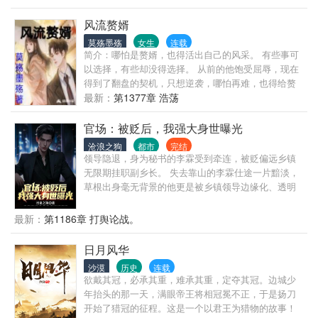
人生活。 第四，不是和尚文，不是绿帽文，坚决不送
女。 第五，重生者最大的优势，就是能够预知未来，
风流赘婿
每一次选择都是正确的。不但自己选择正确，还能帮
莫殇墨殇
女生
连载
助领导选择正确。 一路正确，官无止境！
简介：哪怕是赘婿，也得活出自己的风采。 有些事可
以选择，有些却没得选择。 从前的他饱受屈辱，现在
得到了翻盘的契机，只想逆袭，哪怕再难，也得给赘
婿正名，来人间一趟，不能留有遗憾。 美人，江山，
最新：
第1377章 浩荡
我都要。
官场：被贬后，我强大身世曝光
沧浪之狗
都市
完结
领导隐退，身为秘书的李霖受到牵连，被贬偏远乡镇
无限期挂职副乡长。 失去靠山的李霖仕途一片黯淡，
草根出身毫无背景的他更是被乡镇领导边缘化、透明
化，遭受各种打压、排挤。 就在李霖认为人生无望之
时，他的贵人从天而降，自此平步青云，无人能挡。
最新：
第1186章 打舆论战。
原来，他最大的靠山，竟然就是他自己！
日月风华
沙漠
历史
连载
欲戴其冠，必承其重，难承其重，定夺其冠。边城少
年抬头的那一天，满眼帝王将相冠冕不正，于是扬刀
开始了猎冠的征程。这是一个以君王为猎物的故事！