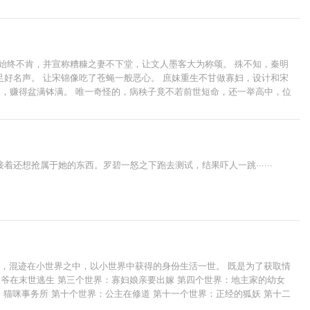
始终不肯，并宣称糟糠之妻不下堂，让文人墨客大为称颂。 殊不知，秦明
好名声。 让宋锦像吃了苍蝇一般恶心。 庶妹重生不甘做寡妇，设计和宋
家，赚得盆满钵满。 唯一奇怪的，病秧子竟不若前世短命，还一举高中，位
想抢属于她的东西。罗碧一怒之下跑去测试，结果吓人一跳······
上阵，混迹在小世界之中，以小世界中获得的身份生活一世。 既是为了获取情
爷在末世逃生 第三个世界：寡妇娘亲要出嫁 第四个世界：地主家的幼女
：猫咪事务所 第十个世界：公主在修道 第十一个世界：正经的狐妖 第十二