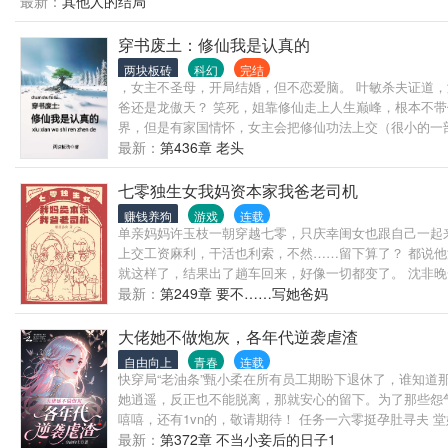
最新：
其他人的结局
穿书废土：修仙我是认真的
两块板砖
科幻
完结
，女主不圣母，开局结婚，但不恋爱脑。 叶敏杀夫证道，
爸还是龙傲天？ 笑死，姐靠修仙走上人生巅峰，根本不带
界，但是有家国情怀，女主会把修仙功法上交（很小的一
CP，有CP，有CP。女主穿越前是普通人类呢，会心软
最新：
第436章 老头
不用特意通知我。 祝福我们最好从此江湖不见
七零独生女我妈资本家我爸老司机
赚钱养狗
游戏
连载
单亲妈妈许玉枝一朝穿越七零，只庆幸闺女也跟自己一起
上交工资麻利，干活也利索，不然……留下算了？ 都说
就这样了，结果出了趟车回来，好像一切都变了。 沈非
最新：
第249章 要不……写她爸妈
大佬她不做炮灰，各年代逆袭虐渣
自由向上
青春
连载
快穿局“老油条”甄小柔在所有员工期盼下退休了，谁知
她逍遥，反正也不能脱离，那就安心的留下。为了那些怨气
嘻嘻，还有1vn的，敬请期待！ 任务一六零挺孕肚寻夫
务二八零计划生育外的小可怜 父母一辈子就想要生个儿
最新：
第372章 不当小妾后的日子1