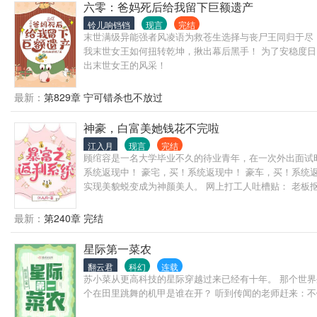
六零：爸妈死后给我留下巨额遗产
铃儿响铛铛
现言
完结
末世满级异能强者风凌语为救苍生选择与丧尸王同归于尽
我末世女王如何扭转乾坤，揪出幕后黑手！ 为了安稳度
出末世女王的风采！
最新：
第829章 宁可错杀也不放过
神豪，白富美她钱花不完啦
江入月
现言
完结
顾绾容是一名大学毕业不久的待业青年，在一次外出面试
系统返现中！ 豪宅，买！系统返现中！ 豪车，买！系统返现
实现美貌蜕变成为神颜美人。 网上打工人吐槽贴： 老板抠门
颜美女！ 其他打工人：假的，都是假的！（私下，打听
最新：
第240章 完结
星际第一菜农
翻云君
科幻
连载
苏小菜从更高科技的星际穿越过来已经有十年。 那个世界
个在田里跳舞的机甲是谁在开？ 听到传闻的老师赶来：不