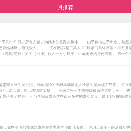
月推荐
平凡buff’ 所以所有人都以为她拿的是路人剧本…… 由于伪装过于出色，某些
登临神座，俯视众人。 ——“你们说我是工具人？” 玩家们集体哽咽：小丑竟是
件（随机/优秀）的人（男神）拉入一方小世界，生成角色的身份随机。 第一
确攻略对象 ②让她对你好感度100+ 退出方法（以下任一）： ①完成任务 ②
完成任务者无法说出任何相关消息】 规则说明完毕 那么，任务开始——
是盛宠不衰的皇贵妃，自幼指婚的准驸马却被惹人怜惜的皇妹横刀夺爱。 打压
路，走出属于自己的锦绣荣华······ 圆满过完一生的她却被系统选中，三
男子失了神智······ 当李锦荣成为这些命运多舛的贵女之后，属于她们的锦
过，多谢捧场。）
无依，家中不管只能尴尬寄住在男主家的小白花表妹。 许玥上辈子一路从孤女