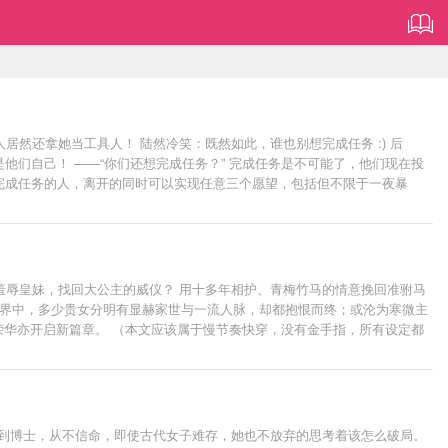
人居然还拿她当工具人！ 陆然冷笑：既然如此，谁也别想完成任务 :) 后
他们自己！ ——“你们还想完成任务？” 完成任务是不可能了，他们现在投
个完成任务的人，离开的同时可以实现任意三个愿望，包括但不限于一夜暴
自然死亡 ③1/2可攻略角色好感度70+ 【重要提示：中途不可退出；正确攻
羞辱皇妹，找回大公主的威仪？ 用十多年相护、青梅竹马的情意挽回准驸马
千小世界中，多少贵女分明有显赫家世与一流人脉，却都抱恨而终；或沦为寒微主
绣荣华亦开启新篇章。 （本文应该属于慢节奏快穿，没有金手指，所有设定都
拼到博士，从不信命，即使古代女子难存，她也不放弃的思考着该怎么破局。