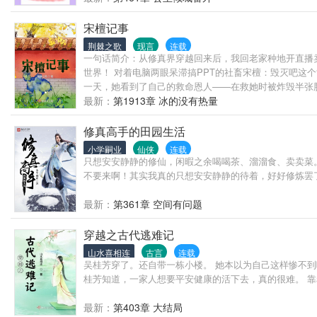
宋檀记事
荆棘之歌
现言
连载
一句话简介：从修真界穿越回来后，我回老家种地开直播
世界！ 对着电脑两眼呆滞搞PPT的社畜宋檀：毁灭吧这
一天，她看到了自己的救命恩人——在救她时被炸毁半张
滋补容颜，不知道…… ［纯种田，真的种田那种］ ［有
最新：
第1913章 冰的没有热量
修真高手的田园生活
小学嗣业
仙侠
连载
只想安安静静的修仙，闲暇之余喝喝茶、溜溜食、卖卖菜
不要来啊！其实我真的只想安安静静的待着，好好修炼罢
最新：
第361章 空间有问题
穿越之古代逃难记
山水喜相连
古言
连载
吴桂芳穿了。还自带一栋小楼。 她本以为自己这样惨不到
桂芳知道，一家人想要平安健康的活下去，真的很难。 
最新：
第403章 大结局