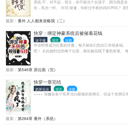
系统:不，对不起，宿主，你不能当个女孩子，因为我是名
街，风光一时。 许玥:谢邀，你听过半夜的鸡叫声吗？ 
书、礼、御齐备，颜值惊艳的一代盛世皇朝白月光。 虽
最新：
番外 人人都来攻略我（二）
快穿：绑定神豪系统后被催着花钱
沐子规
现言
连载
毕业即将成为社畜的许雁，每天都在幻想自己有很多钱。 
吧！ 从此她到过的每个位面，都在她花钱下蓬勃发展。 
最新：
第546章 原位面（完）
快穿一章完结
奶笋尖尖
现言
连载
++++ 张姗在各个世界当白眼狼的垫脚石，但这个垫脚石
最新：
第264章 番外（系统）