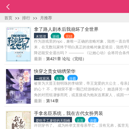
首页
>>
排行
>>
月推荐
拿了路人剧本后我崩坏了全世界
木简澄
游戏
完结
作为游戏里的npc，兼唯一正确的攻略对象，陆然一直自带‘
来，在无数玩家终于明白真正的攻略对象是谁后，陆然早已
降还能安全退出吗？ ———— 《让她心动》会将符合条
富、起死回生。 想实现愿望，任务清单如下： ①找出唯一正
最新：
第421章 论坛（完结）
略对象身份不明；小世界与现实时间流速比例为3:1；未
快穿之贵女锦绣荣华
一枕宸风
古言
连载
被誉为大晋王朝明珠的李锦荣，帝王宠爱的大公主，母亲
的心？ 不，李锦荣不要一颗已经游移的心！ 她选择另一条
角的对照组凄惨而死，或直接成为炮灰连累家人，或因一个
是作者设定，喜欢的读者请欣赏品鉴，不喜欢的读者求放
最新：
第14章
手拿名臣系统，我在古代女扮男装
爱吃手工麦饺的天阳峰
古言
连载
许玥穿书了。 成为科举文里母亲早亡，没有兄弟，孤苦