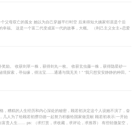
一个父母双亡的孤女 她以为自己穿越平行时空 后来得知大姨家邻居是个后
的幸福。 这是一个富二代变成富一代的故事，大概。 （利己主义女主+恋爱
奖励。 收获剑草一株，获得剑丸一枚。 收获玄虫藤一株，获得隐星砂一
秘境探索，寻仙缘，得法宝……通通与我无关！” “我只想安安静静的种田。”
性格，糟糕的人生经历和内心深处的秘密，顾若初决定这个人设她不演了，奋
，几人为了给顾若初攒功德一起努力积极给国家做贡献 顾若初表示:一开始
贵人生…… ps: （求打赏，求收藏，求评论，求推荐） 有些轻微架空，