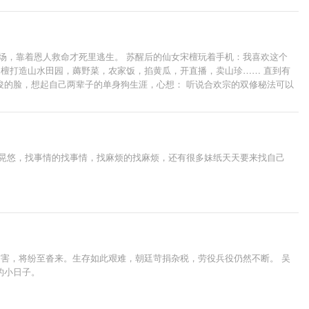
场，靠着恩人救命才死里逃生。 苏醒后的仙女宋檀玩着手机：我喜欢这个
，宋檀打造山水田园，薅野菜，农家饭，掐黄瓜，开直播，卖山珍…… 直到有
俊的脸，想起自己两辈子的单身狗生涯，心想： 听说合欢宗的双修秘法可以
前晃悠，找事情的找事情，找麻烦的找麻烦，还有很多妹纸天天要来找自己
灾害，将纷至沓来。生存如此艰难，朝廷苛捐杂税，劳役兵役仍然不断。 吴
的小日子。