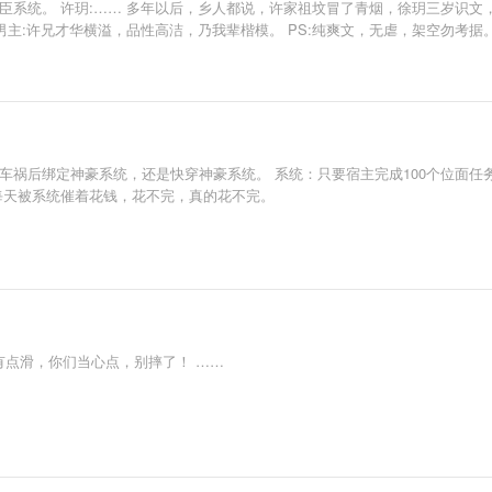
臣系统。 许玥:…… 多年以后，乡人都说，许家祖坟冒了青烟，徐玥三岁识文
原男主:许兄才华横溢，品性高洁，乃我辈楷模。 PS:纯爽文，无虐，架空勿考
然无CP，但是有很多单箭头，女主性格并不包容善良，偏利己主义。
车祸后绑定神豪系统，还是快穿神豪系统。 系统：只要宿主完成100个位面任
每天被系统催着花钱，花不完，真的花不完。
有点滑，你们当心点，别摔了！ ……