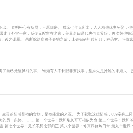
不出。 秦明松心有所属，不愿圆房。 成亲七年无所出，人人劝他休妻另娶，他
只带走了外室一家，反倒元配留在老家，美其名曰是代夫伺奉爹娘，再次替他赚足
糖，彼之砒霜。 果断嫁给病秧子秦驰之后，宋锦钻研祖传药典，种药材、斗仇
了自己觉醒异能的事。 谁知有人不长眼非要找事，堂妹先是抢她的未婚夫，接着还
。 生灵的情感是祂的食物，是祂能量的来源。 为了获取这些情感，039亲身
的另一条路。 …… 第一个世界：我和炮灰哥哥相依为命 第二个世界：我和爷
当 第七个世界：兄长不想改邪归正 第八个世界：修真界修炼日常 第九个世界
个世界：养成系恋人