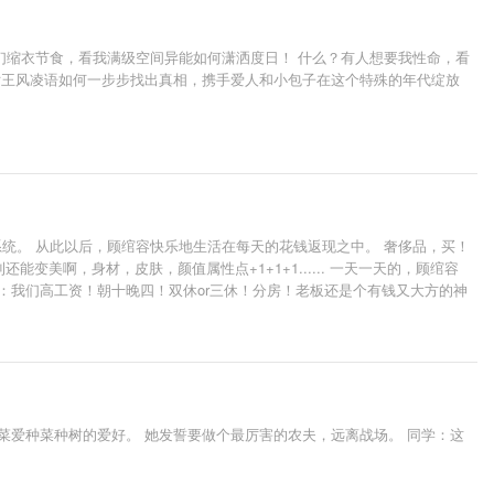
们缩衣节食，看我满级空间异能如何潇洒度日！ 什么？有人想要我性命，看
女王风凌语如何一步步找出真相，携手爱人和小包子在这个特殊的年代绽放
统。 从此以后，顾绾容快乐地生活在每天的花钱返现之中。 奢侈品，买！
美啊，身材，皮肤，颜值属性点+1+1+1...... 一天一天的，顾绾容
司员工：我们高工资！朝十晚四！双休or三休！分房！老板还是个有钱又大方的神
菜爱种菜种树的爱好。 她发誓要做个最厉害的农夫，远离战场。 同学：这