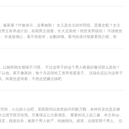
男、被家暴？叶敏表示，这事她熟！ 女儿是女主的对照组、恶毒女配？女主
对男主有养成计划，前期男主很瘦，长大后美绝！绝世美男级别！ 不拯救世
： 作者玻璃心，看不得差评，会删掉哦。看书的亲仔细看看简介呢，有
乖巧贴心外，其他一般人水平哈。 厌男厌爱慎入，觉得不好看点叉就行了，
，让她和闺女都很不习惯。 不过这辈子的这个男人瞧着好像没那么差劲？
不认他。家不像家的，每个月还得给工资养老婆孩子。 沈瑞生还以为这辈子
累。闲着也是闲着，不然还是赚点钱吧
有空间，小点就小点吧，里面那些以前奖励丹药数万颗，各种符箓也是足够
么情节留言给我。尽量保证让大家满意。 重要的话上说三遍，本文有cp，
被卖，跳崖自杀，被那个男人收尸，给她报仇。虐渣，去报答那个男人。 任
献给刚出生的弟弟存大学学费。努力生活，脱离桎梏，活出自己。 还有很多