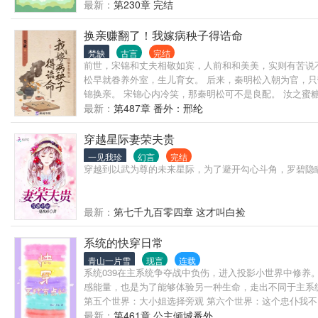
最新：
第230章 完结
换亲赚翻了！我嫁病秧子得诰命
梵缺
古言
完结
前世，宋锦和丈夫相敬如宾，人前和和美美，实则有苦说
松早就眷养外室，生儿育女。 后来，秦明松入朝为官，
锦换亲。 宋锦心内冷笑，那秦明松可不是良配。 汝之蜜
极人臣。 该死的人没死，就很离谱！
最新：
第487章 番外：邢纶
穿越星际妻荣夫贵
一见我珍
幻言
完结
穿越到以武为尊的未来星际，为了避开勾心斗角，罗碧隐瞒
最新：
第七千九百零四章 这才叫白捡
系统的快穿日常
青山一片雪
现言
连载
系统039在主系统争夺战中负伤，进入投影小世界中修养
感能量，也是为了能够体验另一种生命，走出不同于主系统
第五个世界：大小姐选择旁观 第六个世界：这个忠仆我不
个世界：邻居能见鬼 第十三个世界：和离后二嫁 第十四
最新：
第461章 公主倾城番外