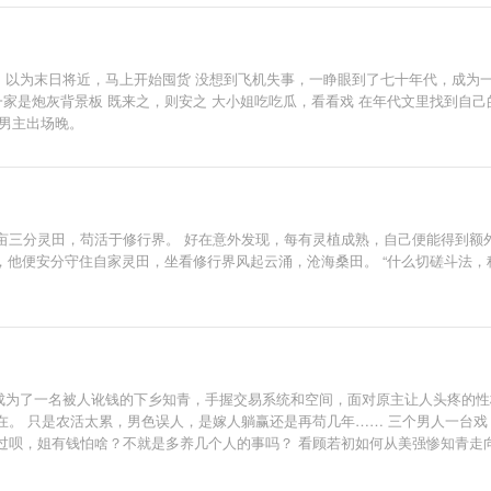
间，以为末日将近，马上开始囤货 没想到飞机失事，一睁眼到了七十年代，成为
一家是炮灰背景板 既来之，则安之 大小姐吃吃瓜，看看戏 在年代文里找到自己
 男主出场晚。
亩三分灵田，苟活于修行界。 好在意外发现，每有灵植成熟，自己便能得到额外
，他便安分守住自家灵田，坐看修行界风起云涌，沧海桑田。 “什么切磋斗法，
穿越成为了一名被人讹钱的下乡知青，手握交易系统和空间，面对原主让人头疼的
。 只是农活太累，男色误人，是嫁人躺赢还是再苟几年…… 三个男人一台戏
呗，姐有钱怕啥？不就是多养几个人的事吗？ 看顾若初如何从美强惨知青走向富
人间富贵花jt 男主有隐藏的偏执属性，长相借鉴zlh谢危