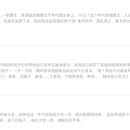
，一朝重生，携满级异能重生于年代孤女身上。 什么？这个年代食物匮乏，人
日，风凌语选择下乡，谁知竟在这里遇到那个他! 素手纤纤，搅乱风云，看末世
时和四年前平行世界的自己意外互换身体后，发现自己绑定了花钱就能返利的系
中！ 一天一天的，顾绾容实现财富自由走向千亿富翁。 咦？系统不仅能返利还能变
、事多、没脑子、谢顶......工资低，习惯性加班，单休...... 顾绾容公
到是哪家公司就去递简历！）
外族入侵，战争连连，作为前线战士的一员，很少能看到绿植。 这就养成苏小
错，是个好苗子。 校长大笔一挥：调她去机甲系。