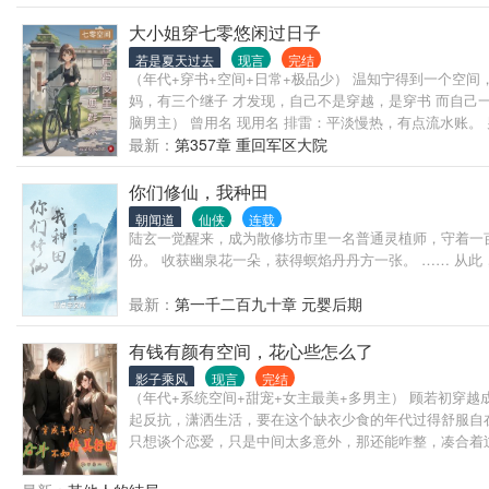
大小姐穿七零悠闲过日子
若是夏天过去
现言
完结
（年代+穿书+空间+日常+极品少） 温知宁得到一个空
妈，有三个继子 才发现，自己不是穿越，是穿书 而自己
脑男主） 曾用名 现用名 排雷：平淡慢热，有点流水账。
最新：
第357章 重回军区大院
你们修仙，我种田
朝闻道
仙侠
连载
陆玄一觉醒来，成为散修坊市里一名普通灵植师，守着一
份。 收获幽泉花一朵，获得螟焰丹丹方一张。 …… 从此
最新：
第一千二百九十章 元婴后期
有钱有颜有空间，花心些怎么了
影子乘风
现言
完结
（年代+系统空间+甜宠+女主最美+多男主） 顾若初
起反抗，潇洒生活，要在这个缺衣少食的年代过得舒服自在
只想谈个恋爱，只是中间太多意外，那还能咋整，凑合着过
前面乡下生活，后面回城 女主有隐藏的疯批属性，长相借鉴