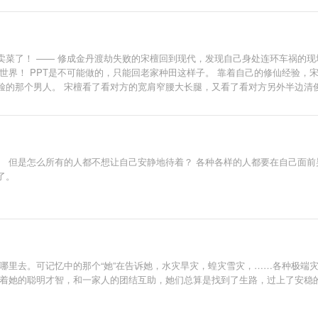
卖菜了！ —— 修成金丹渡劫失败的宋檀回到现代，发现自己身处连环车祸的现
个世界！ PPT是不可能做的，只能回老家种田这样子。 靠着自己的修仙经验
脸的那个男人。 宋檀看了看对方的宽肩窄腰大长腿，又看了看对方另外半边清
男主，戏份不多］
。 但是怎么所有的人都不想让自己安静地待着？ 各种各样的人都要在自己面
了。
哪里去。可记忆中的那个“她”在告诉她，水灾旱灾，蝗灾雪灾，……各种极端
靠着她的聪明才智，和一家人的团结互助，她们总算是找到了生路，过上了安稳