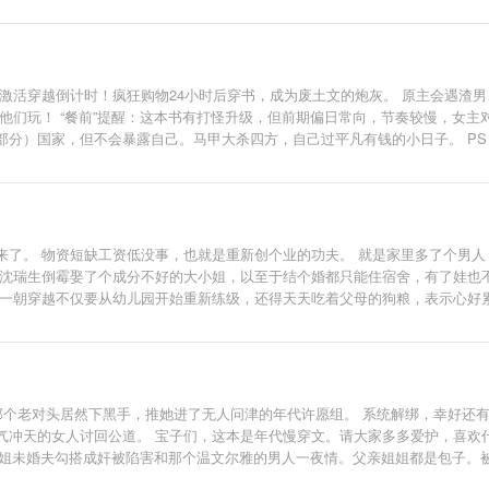
激活穿越倒计时！疯狂购物24小时后穿书，成为废土文的炮灰。 原主会遇渣
他们玩！ “餐前”提醒：这本书有打怪升级，但前期偏日常向，节奏较慢，女主
部分）国家，但不会暴露自己。马甲大杀四方，自己过平凡有钱的小日子。 PS
、会暴躁、会犯错，非完美人设。男主也不日天日地，做不了总统、霸总，除了
来了。 物资短缺工资低没事，也就是重新创个业的功夫。 就是家里多了个男人
他沈瑞生倒霉娶了个成分不好的大小姐，以至于结个婚都只能住宿舍，有了娃也
晚一朝穿越不仅要从幼儿园开始重新练级，还得天天吃着父母的狗粮，表示心好
道那个老对头居然下黑手，推她进了无人问津的年代许愿组。 系统解绑，幸好还
冲天的女人讨回公道。 宝子们，这本是年代慢穿文。请大家多多爱护，喜欢什
 堂姐未婚夫勾搭成奸被陷害和那个温文尔雅的男人一夜情。父亲姐姐都是包子。
子，她是可怜的五丫头，父母各地躲藏生儿子，爷奶不管，独自长大后还被卖贡