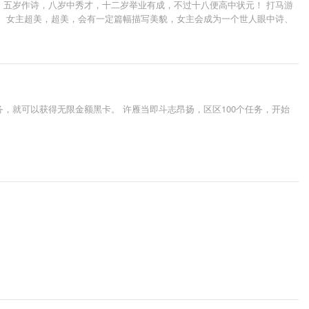
，五岁作诗，八岁中秀才，十二岁举业有成，不过十八便高中状元！ 打马游
据。 女主超美，超美，会有一定篇幅描写美貌，女主会成为一个世人眼中诗、
务，就可以获得无限金额黑卡。 许雁当即斗志昂扬，区区100个任务，开始