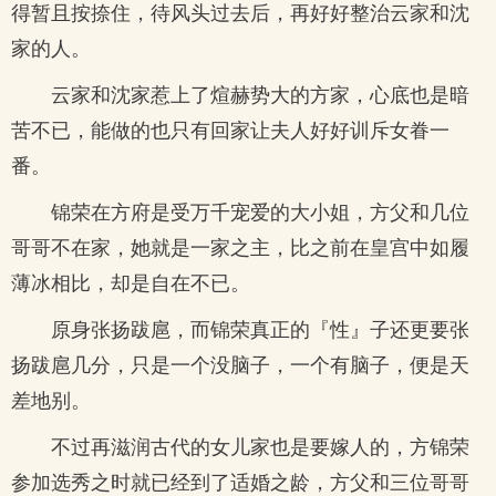
得暂且按捺住，待风头过去后，再好好整治云家和沈
家的人。
云家和沈家惹上了煊赫势大的方家，心底也是暗
苦不已，能做的也只有回家让夫人好好训斥女眷一
番。
锦荣在方府是受万千宠爱的大小姐，方父和几位
哥哥不在家，她就是一家之主，比之前在皇宫中如履
薄冰相比，却是自在不已。
原身张扬跋扈，而锦荣真正的『性』子还更要张
扬跋扈几分，只是一个没脑子，一个有脑子，便是天
差地别。
不过再滋润古代的女儿家也是要嫁人的，方锦荣
参加选秀之时就已经到了适婚之龄，方父和三位哥哥