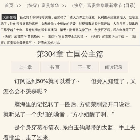
首页
>>
（快穿）富贵荣华
>>
（快穿）富贵荣华最新章节
(目录)
昔我晚矣
大家在看
轻点罚！乖软哼哼哭包，他知错了
诸天万界之大拯救
从柯南开始重新做人
这宿主
绝了，让他替反派死他真死
女配修仙：小师妹的逆袭
影视都市从四合院开始
人在斗罗，我比唐
三早穿越几十年
星穹铁道的观影直播间
诸天：附魔从笑傲开始
负债百万后，我在年代开工厂
-
-
-
（快穿）富贵荣华 昔我晚矣
（快穿）富贵荣华全文阅读
（快穿）富贵荣华txt下载
（快
-
穿）富贵荣华最新章节
好看的其他小说
第304章 亡国公主篇
上一章
书 页
下一页
阅读记录
订阅达到50%就可以看了~ 但旁人知道了，又
怎么会不羡慕呢？
脑海里的记忆转了一圈后, 方锦荣刚要开口说话,
就听见了一个尖细的嗓音，“方小姐醒了啊。”
是个身穿葛布箭衣, 系白玉钩黑带的太监，手上夹
着拂尘，走了过来。