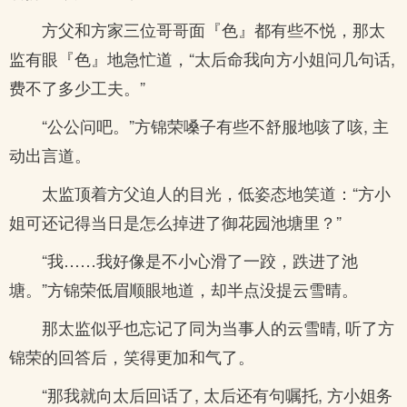
方父和方家三位哥哥面『色』都有些不悦，那太
监有眼『色』地急忙道，“太后命我向方小姐问几句话,
费不了多少工夫。”
“公公问吧。”方锦荣嗓子有些不舒服地咳了咳, 主
动出言道。
太监顶着方父迫人的目光，低姿态地笑道：“方小
姐可还记得当日是怎么掉进了御花园池塘里？”
“我……我好像是不小心滑了一跤，跌进了池
塘。”方锦荣低眉顺眼地道，却半点没提云雪晴。
那太监似乎也忘记了同为当事人的云雪晴, 听了方
锦荣的回答后，笑得更加和气了。
“那我就向太后回话了, 太后还有句嘱托, 方小姐务