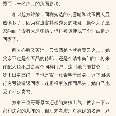
秀而带来名声上的负面影响。
相比起方锦荣，同样落选的云雪晴和沈玉两人显
然惨多了，因为有迫害其他秀女的嫌疑，虽然为了皇
家的面子没有大肆张扬，但也被随便找了个理由遣返
回家了。
两人心酸又苦涩，云雪晴是本就有青云之志，她
父亲不过是个五品的侍郎，还是个清水衙门的，将来
许配人也不过是嫁个同样门户，这叫她怎能甘心。而
沈玉出身高门，但也是寄一族希望于己身，这下因德
行有亏被遣返回家，连累得家族颜面尽失，她自己也
受了不少责骂。
方家三位哥哥原本还想为妹妹出气，教训一下云
家和沈家的儿郎的，但后来考虑到对妹妹的名声，只