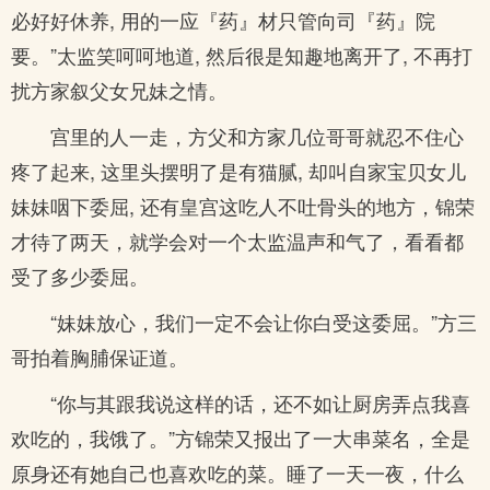
必好好休养, 用的一应『药』材只管向司『药』院
要。”太监笑呵呵地道, 然后很是知趣地离开了, 不再打
扰方家叙父女兄妹之情。
宫里的人一走，方父和方家几位哥哥就忍不住心
疼了起来, 这里头摆明了是有猫腻, 却叫自家宝贝女儿
妹妹咽下委屈, 还有皇宫这吃人不吐骨头的地方，锦荣
才待了两天，就学会对一个太监温声和气了，看看都
受了多少委屈。
“妹妹放心，我们一定不会让你白受这委屈。”方三
哥拍着胸脯保证道。
“你与其跟我说这样的话，还不如让厨房弄点我喜
欢吃的，我饿了。”方锦荣又报出了一大串菜名，全是
原身还有她自己也喜欢吃的菜。睡了一天一夜，什么