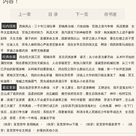
内容！
上一章
目 录
下一页
存书签
站内强推
西南风云：三十年江湖往事
邪物典当铺：只收凶物
官路之谁与争锋
风流赘婿
女
帝太监最风流
官场之绝对权力
风流大宋
蒸汽朋克下的神秘世界
快穿：炮灰她努力上进不掺和
剧情
天生尤物
瘸子的剑
直播算命太准，国家请我出山
快穿之路人不炮灰
重生红楼之庶子贾
环
仕途人生
所有人偷听我心声改变悲惨未来
混在女帝后宫的假太监
网游：我把刺客玩成狙击
手
穿越之纵横武侠
春野尤物寡嫂
经典收藏
四合院大国工匠
呢喃诗章
东京武侠故事
诸天：从小欢喜当爹开始
从木叶开始的
属性转换
我在霍格沃茨给天赋加点
人在吞噬星空，刚加入聊天群
漫威里的机械狂潮
从三十而
已开始的影视攻略
从柯南开始重新做人
四合院之我什么都会亿点点
海贼：第一个伙伴是汤姆
猫
霍格沃茨代氪人
我的分身会穿越
期待在异世界
没钱上大学的我只能去屠龙了
海贼：冥王
哈迪斯！
海贼之绝巅霸气
黑光咸鱼的美漫日常
影视从小欢喜开始
最近更新
我在诡异世界开火葬场
斗罗：冬儿重生，我不是唐舞桐
王牌进化
我不是孤女吗？
怎么成了诡异的崽
温柔的陷阱
勿忘翩跹
搬空侯府毁东宫，重生后我杀疯了
神印：给阿宝找
爹，误捅了反派窝
虞美人不会盛开在忒修斯之船
华灯侍宴图
婚后诱吻
穿进斗罗躺平，怎么成
唐三大腿了
开局离婚，一手烂牌打成王炸
[全职高手]策划加强鬼剑士
心伤鱼露
神印：生下门
笛后，反派们争当爹
四合院：系统在手，我妻秦淮茹
和清冷美人冥婚后少年影帝成忠犬
全员恶
人团
群星：开局一个终端，踏遍全宇宙
-
-
-
（快穿）富贵荣华 昔我晚矣
（快穿）富贵荣华txt下载
（快穿）富贵荣华最新章节
（快
-
穿）富贵荣华全文阅读
好看的其他小说