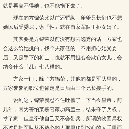
就是再舍不得她，也不能拖下去了。
现在的方锦荣比以前还骄纵，爹爹兄长们也不想
她以后受委屈，索『性』就在自家军队里挑女婿了。
其实要是方锦荣以前没有想去选秀的话，方家也
会这么给她挑的，找个夫家低的，不用担心她受委
屈，又是手下的将士，也就不用担心会欺负女儿，会
纳妾什么『乱』七八糟的。
方家一门，除了方锦荣，其他的都是军队里的，
方家爹爹的职位也肯定是日后由三个兄长接手的。
说到这，锦荣就忍不住吐槽了一下当今皇帝，前
几年，因为害怕某慕容家功高盖主，结果夺了兵权，
抄了家。但皇帝他自己又不会带兵，所谓的收回兵权
不过是把军队从不放心的人那里移到放心的人手里而