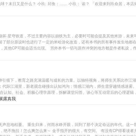
球？末日又是什么？ 小玖: 邱鱼：…… 小玖： 诶？ 「欢迎来到玖命居，本店规
崩坏·星穹铁道，不过主要内容以崩铁为主，必要时可能会提及其他米游，未来
保留了部分原设时也进行了一定的米哈游化改造，还有本书的所有事件发生地都
，其他CP可能会适当出现。 另外本书一切与原作冲突的地方都是作者私设，作
不好后续在做调整。 如能接受以上情况小的在此感谢各位衣食父母赏脸，另外
精神引领下，教育之路充满温暖与成长的力量。以独特视角，将师生关系比作江湖
；代际江湖里，新老观念碰撞出认知鸿沟；情感江湖内，师生需穿越情感迷雾。
，融合认知、社会、积极心理学原理，拆解课堂问答、谈心等互动背后的心理逻辑，
威执念，以开放心态引导思辨；学生需理解教师的良苦用心。书中“双向救赎”案例
达展露真我
论深度，又有实用技巧，助力教师化解管理难题，帮助学生理解师长逻辑，让师生
无声息地枯萎。 重生归来，何雨水睁开眼，回到了那个决定命运的年代。这一
，绝不拖拉！怎么爽怎么来～ 金手指开的很大，有空间。 有没有CP得看读者