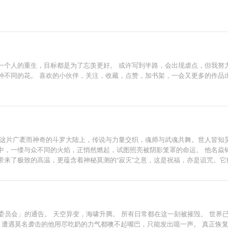
个人的重生，目标都是为了忘羡更好。 或许写到半路，会出现虐点，但我努力
种不同的花。 喜欢的小伙伴，关注，收藏，点赞，加书架，一会又更多的作品
在这片广袤而神奇的斗罗大陆上，传说与力量交织，魂师与武魂共舞。世人皆知
中，一缕与众不同的火焰，正悄然燃起，试图照亮被阴影笼罩的命运。 他名焱
带来了极致的高温，更蕴含着神秘莫测的“寂灭”之意，这是祝福，亦是诅咒。
者，海神岛的盟友…一个个沉重的身份与责任接踵而至。在全大陆高级魂师学院
遗恨，是神秘秘境低语的呼唤。 这不是一个关于无敌的故事，这是一个关于成
，烙下独属于他的不灭铭文。
委员会」的通告。 天空异变，海啸升腾。 所有日常都在这一刻被摧毁。 世界
，遭遇莫名袭击的他用尽吃奶的力气都噢不起嘴巴，只能发出噫一声。 真正恢复