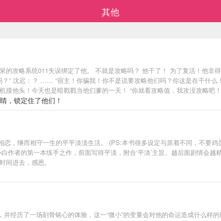
其他
攻略系统011失误绑定了他。 不就是攻略吗？ 他干了！ 为了复活！他非得回去
吗？” 沈迟：？ …… “宿主！你骗我！你不是说要攻略他们吗？你这是在干什么
摸他头！今天也是暗戳戳当他们爹的一天！ “你就看攻略值，我攻没攻略吧！我现
弟情系统！ 只是到了最后…… “啊哈哈……，大晚上的太阳可真亮啊~” 沈迟尴
眼睛，锁定住了他们！
相恋，继而相守一生的平平淡淡生活。 (PS:本书很多设定与原着不同，不要
小白作者的第一本练手之作，前面写得平淡，附合‘平淡’主旨。越后面剧情会越
一时间进去，感恩。
，并经历了一场刻骨铭心的体验，这一“微小”的变量会对他的命运造成什么样的