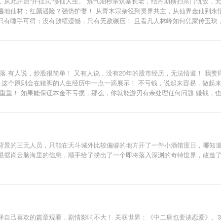
，从此开启“开挂式”修仙人生。 炼气期秒杀筑基长老，结丹期横扫宗门仇敌，
遍地仙材；红颜遇险？强势护妻！ 从青木宗杂役到灵界共主，从仙界金仙到永
只有唾手可得；没有败绩遗憾，只有无敌碾压！ 且看凡人林峰如何凭家传玉玦
起大落 有人说，炒股很简单！ 又有人说，没有20年的股市经历，无法悟道！ 
 这个原则会在猪脚的人生经历中一点一滴展示！ 不亏钱，说起来容易，做起来
重重！ 如果能保证本金不亏损，那么，你就能游刃有余处理任何问题 赚钱，
背景的三无人员，只能在天斗城外比较偏僻的地方开了一件小酒馆度日，哪知
根据肖云脑海里的信息，顺手给了捞出了一个即将落入深渊的奇特世界，改造
自己喜欢的篇章观看，剧情影响不大！ 关联世界：《中二病也要谈恋爱》、3