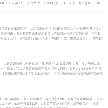
矩： 1.人类入住，支付星币。 2.动物入住，打工还债，肉身也可。 3.敢
可能存在多米游联动，以及若米哈游后续制作的游戏如果合适也会考虑加入
在崩铁宇宙，但所有的角色都是原着名没有任何从别的宇宙的穿越，本书算
者是个云锤，对战锤的了解只来源于B站的UP主（主要是达奇）。 本书的
各位读者看的不爽骂我就行，请勿引战。
，为教育领域带来全新解读。 本书以“江湖”隐喻师生关系，深入剖析其多
书中指出，70%的教育难题源于关系困境，而师生应是共赴成长彼岸的“江
传授如运用“归因理论”反思批评方式、借“心理距离效应”优化沟通等实战技
印证，当师生以心理学共情，教育就能实现双向照亮。 这本书不是万能秘籍，
互动成为智慧修炼，在教育
世，她不再懦弱！拳打吸血禽兽，脚踹伪善邻里，揭开所有虚伪面具。 何雨
大大们哈，这会还没写到CP。大家喜不喜欢有CP啊？欢迎留言哈。 纯原