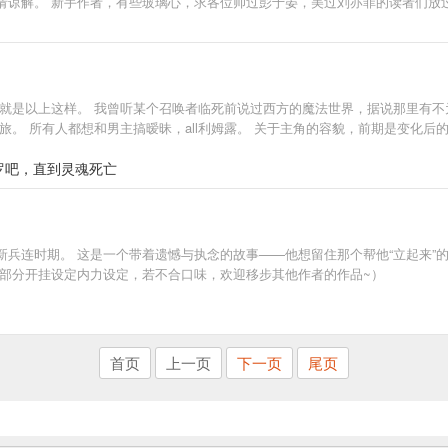
请谅解。 新手作者，有些玻璃心，求各位帅过彭于晏，美过刘亦菲的读者们放
情就是以上这样。 我曾听某个召唤者临死前说过西方的魔法世界，据说那里有不
旅。 所有人都想和男主搞暧昧，all利姆露。 关于主角的容貌，前期是变化
阿波罗吧，直到灵魂死亡
兵连时期。 这是一个带着遗憾与执念的故事——他想留住那个帮他“立起来”
在部分开挂设定内力设定，若不合口味，欢迎移步其他作者的作品~）
首页
上一页
下一页
尾页