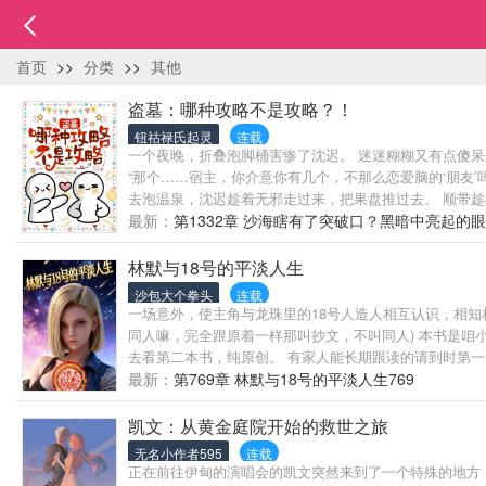
首页
>>
分类
>>
其他
盗墓：哪种攻略不是攻略？！
钮祜禄氏起灵
连载
一个夜晚，折叠泡脚桶害惨了沈迟。 迷迷糊糊又有点傻呆呆的
“那个……宿主，你介意你有几个，不那么恋爱脑的‘朋友’
去泡温泉，沈迟趁着无邪走过来，把果盘推过去。 顺带趁机
驳。 蒜鸟蒜鸟，干脆改个名字吧。 它以后就叫宇宙第一兄
最新：
第1332章 沙海瞎有了突破口？黑暗中亮起的
迟：“……”
林默与18号的平淡人生
沙包大个拳头
连载
一场意外，使主角与龙珠里的18号人造人相互认识，相知
同人嘛，完全跟原着一样那叫抄文，不叫同人) 本书是咱
去看第二本书，纯原创。 有家人能长期跟读的请到时第
最新：
第769章 林默与18号的平淡人生769
凯文：从黄金庭院开始的救世之旅
无名小作者595
连载
正在前往伊甸的演唱会的凯文突然来到了一个特殊的地方