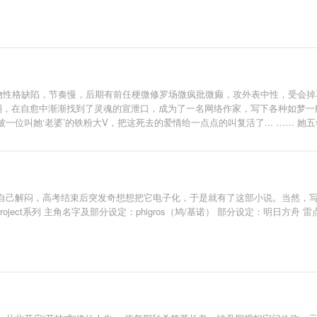
物性格缺陷，节奏慢，后期有前任梗微修罗场微疯批微癫，攻外表中性，受会掉
s圈，在自愈中渐渐找到了灵魂的宣泄口，成为了一名网络作家，写下各种如梦一
位叫她‘老婆’的铁粉大V，把这死去的爱情给一点点的叫复活了... …… 她五
她们爱了，她们见了，她们吻了，她们在一起了，可不该出现的人却突然出现了..
自己解闷，高考结束后突发奇想想把它电子化，于是就有了这部小说。当然，写
roject系列 主角名字及部分设定：phigros（鸠/基诺） 部分设定：明日方舟