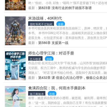
哟！”你好。 小玖 邱鱼：“喵呜？”我不是穿越了吗？还在地
闹事的，喂BOSS加餐……
最新：
第823章 没有行走的例子就很不靠谱
米游战锤，40K时代
混吃等死不过如此
连载
本书可能涉及的米哈游游戏包括崩坏三，原神，绝区零，
本书。 本书中GW公司不存在，战锤相关的设定人物在
是双主角，分别是开拓者：星和原创男主，原创男主无CP
剧情体验会分为角色视角和主播游玩两个部分，如果效果
最新：
第586章 支援第一战
师生心理学江湖：对话手册
北斗联星
连载
作品介绍 在河北山河大学“千秋为卷，山河作答”的校训
元切面。权力江湖中，教师的权威与学生的自由微妙博弈
湖旅人”。 “对话”是本书核心特色。选取50个真实场景
巧。 其倡导师生从“对手”走向“同修”。教师应放下权
最新：
第432章 课 借道心兵法心理学，修炼公众表
而是指引方向的“地图”与促进共生的“法则”。它既有理
禽满四合院：我，何雨水手撕剧本
洛江南如水
连载
前世，她是四合院里的小透明，被忽视、被利用，最终悄
水：“这一次，我的命运，由我自己主宰！有仇当场就要报