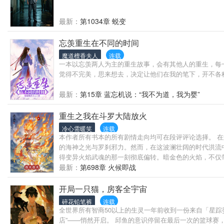
最新：
第1034章 蜕变
忘羡重生在不同的时间
魔道檀香夫人
连载
一本以忘羡两人为主的重生故事，会有其他人的重生，每一
觉得不完美，思来想去，决定让他们在我的笔下，开不各
最新：
第15章 蓝忘机说：“我不为道，我为婴”
重生之我在斗罗大陆放火
冷心需暖笑
连载
本作者所有书本的所有剧情走向均可在段评评论选择。 
的海神之光与罗刹邪力。然而，在这波澜壮阔的时代洪流
得变异火焰武魂的那一刻彻底偏转。暗金色的火焰，不仅
纷争的古老漩涡。 煌焱天龙的守护者，火神神位的追寻
最新：
第698章 火候即战
风，是罗刹神隐藏在幕后的冰冷计划，是古老家族泣血的
路，用那暗金色的火焰，焚尽荆棘，在斗罗大陆的史诗中
开局一只猫，房客全宇宙
碎花铅笔裤
连载
全世界所有智商50以上的生灵一年前收到一份来自「星踪
店”——悄然开启。 邱鱼的意识停留在最后一次的篮球赛