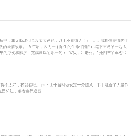
马甲，非无脑甜但也没太大逻辑，以上不喜慎入！） …… 最相信爱情的年
般的爱情故事。 五年后，因为一个陌生的生命伴随自己笔下主角的一起陨
年的疗伤和麻痹，充满调戏的那一句： “宝贝，叫老公。” 她四年的单恋和
. · 在这个看脸的时代，如果不看脸，你还会爱上她么？
得不太好，将就看吧。 ps：由于当时做设定十分随意，书中融合了大量作
 雷点已标注，读者自行避雷