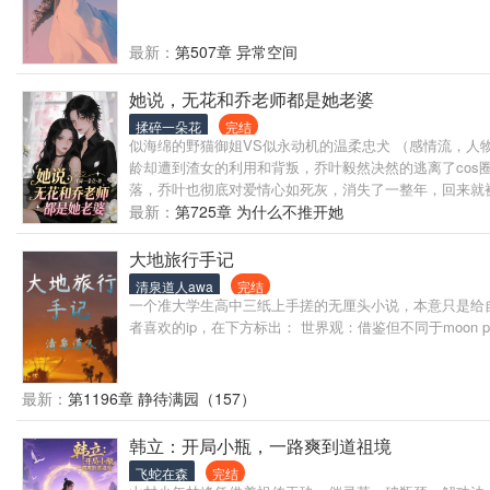
最新：
第507章 异常空间
她说，无花和乔老师都是她老婆
揉碎一朵花
完结
似海绵的野猫御姐VS似永动机的温柔忠犬 （感情流，人
龄却遭到渣女的利用和背叛，乔叶毅然决然的逃离了co
落，乔叶也彻底对爱情心如死灰，消失了一整年，回来就被一
守候，掏心掏肺的那一句： “无花大人，请做我老婆。” 
最新：
第725章 为什么不推开她
大地旅行手记
清泉道人awa
完结
一个准大学生高中三纸上手搓的无厘头小说，本意只是给
者喜欢的ip，在下方标出： 世界观：借鉴但不同于moon p
最新：
第1196章 静待满园（157）
韩立：开局小瓶，一路爽到道祖境
飞蛇在森
完结