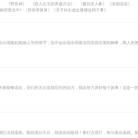
》、《野良神》、《路人女主的养成方法》、《夏目友人帐》 《未闻花名》、
怪旅馆营业中》《异世界舅舅》《关于转生成史莱姆这档子事》
会出现愉妃娘娘上吊的情节，也不会出现永琪被迫同意跟欣荣的婚事，两人的
大家能够喜欢，你们的关注是我写作的动力，我会努力讲好每个故事！这是一
湖已无我退路。既然黑白不分，我便自创格局！拳打古惑仔，智斗幕后枭雄。