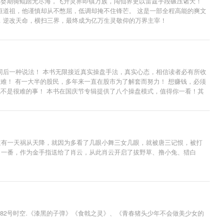
元婴期骑鲲踏无尽海，飞升灵界即镇万族，闯仙界更以雷霆手段碾压诸天！
恒道祖，他谨慎却从不憋屈，低调却掩不住锋芒。 这是一部全程高能的爽文
，逆改天命，横扫三界，最终成为亿万生灵敬仰的万界主宰！
我赞同后一种说法！ 本书无限接近真实操盘手法，真实心态，相信读者必有所收
难！ 有一大半的股民，多年来一直在股市为了解套而努力！ 想赚钱，必须
也不是很难的事！ 本书在国庆节专辑提供了八个操盘模式，值得你一看！其
道有一天祸从天降，就因为多看了几眼小舞三女几眼，就被唐三记恨，被打
了一番，作为金手指送给了肖云，从此肖云开启了拔野草、撸小兔、猎白
82号时空.《漆黑的子弹》《食戟之灵》、《青春猪头少年不会做美少女的