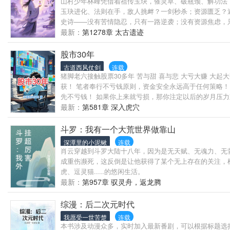
山村少年林峰凭借着祖传玉玦，催灵草、破瓶颈、解功法
玉玦进化、法则在手，敌人挑衅？一剑秒杀；资源匮乏？
史诗——没有苦情隐忍，只有一路逆袭；没有资源焦虑，
最新：
第1278章 太古遗迹
股市30年
古道西风仗剑
连载
猪脚老六接触股票30多年 苦与甜 喜与悲 大亏大赚 大
获！ 笔者奉行不亏钱原则，资金安全永远高于任何策略！
先不亏钱！ 如果你上来就亏损，那你注定以后的岁月压力
中包括不亏损模式！
最新：
第581章 深入虎穴
斗罗：我有一个大荒世界做靠山
深潭里的小泥鳅
连载
肖云穿越到斗罗大陆十八年，因为是无天赋、无魂力、无
成重伤濒死，这反倒是让他获得了某个无上存在的关注，
虎、逗灵猫.....的悠闲生活。
最新：
第957章 驭灵舟，返龙腾
综漫：后二次元时代
我愿受一世苦楚
连载
本书涉及动漫众多，实时加入最新番剧，可以根据标题选择