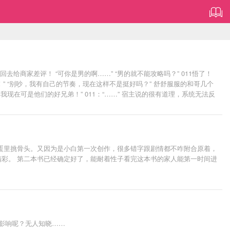
给商家差评！ “可你是男的啊……” “男的就不能攻略吗？” 011悟了！
！” “别吵，我有自己的节奏，现在这样不是挺好吗？” 舒舒服服的和哥几个
在可是他们的好兄弟！” 011：“……” 宿主说的很有道理，系统无法反
尬一笑。 无邪捏紧了手机。 “哟，我咋没知道？某人志向格外远大呢~” 沈
鸡蛋里挑骨头。又因为是小白第一次创作，很多错字跟剧情都不咋附合原着，
精彩。 第二本书已经确定好了，能耐着性子看完这本书的家人能第一时间进
影响呢？无人知晓……