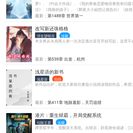
梦》、《约会大作战》、《我的青春恋爱物语果然有问题
活》 《我推的孩子》、《辉夜大小姐想让我告白》《妖
最新：
第1488章 世界第一
改写新还珠格格
浮生望明月
连载
本文将从永燕两人第一次决定逃出皇宫开始写起，这里不
最新：
第539章 出发，杭州
浅星语的新书
浅星语
完结
新作品出炉，欢迎大家前往番茄小说阅读我的作品，希望
最新：
第411章 地脉遁影，天罚追猎
港片：重生狱霸，开局觉醒系统
勾陈王君
连载
蹲苦窑半年，觉醒逆天系统。出狱后，卧底身份成谜，江