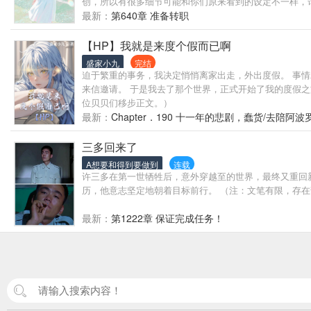
创，所以有很多细节可能和你们原来看到的设定不一样，
最新：
第640章 准备转职
【HP】我就是来度个假而已啊
盛家小九
完结
迫于繁重的事务，我决定悄悄离家出走，外出度假。 事
来信邀请。 于是我去了那个世界，正式开始了我的度假之
位贝贝们移步正文。）
最新：
Chapter．190 十一年的悲剧，蠢货/去陪
三多回来了
A想要和得到要做到
连载
许三多在第一世牺牲后，意外穿越至的世界，最终又重回新
历，他意志坚定地朝着目标前行。 （注：文笔有限，存
最新：
第1222章 保证完成任务！