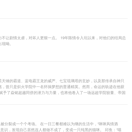
不让剧情太虐，对坏人更狠一点。 19年陈情令入坑以来，对他们的结局总
出现呦。
昊天锤的霸道、蓝电霸王龙的威严、七宝琉璃塔的玄妙，以及那传承自神只
铭，曾只是炽火学院中一名怀揣梦想的普通精英。然而，命运的轨迹在他获
它赋予了焱铭超越同侪的潜力与力量，也将他卷入了一场远超学院较量、帝国
精英大赛的硝烟散去后，等待他的并非坦途，而是武魂帝国掀起的血雨腥
长、抉择与坚守的故事。看他如何在诸神布局的棋盘上，闯出属于自己的道
已被分裂成一个个考场。 在一日三餐都难以为继的生活中，“咪咪风情酒
意识，发现自己居然连人都做不成了，变成一只纯黑的猫咪。 邱鱼：“喵