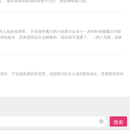
过。 最后谢谢喜欢我的读者大大们，我会继续努力的。
为人知的巫师界。 只有身怀魔力的小巫师才会在十一岁的时候被魔法学校
后的弱化版本，具体原因后文会解释的，现在就不透露了。 （简介无能，请各
的班长，守在最热爱的军营里，也想助力队长让老A更快成长。带着两世的经
搜索