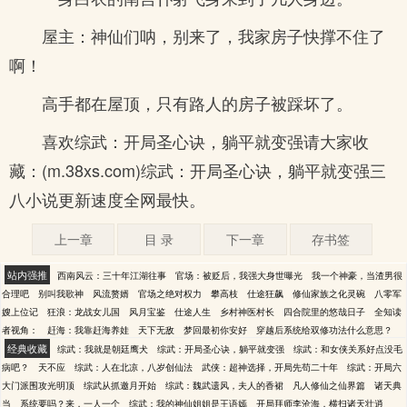
屋主：神仙们呐，别来了，我家房子快撑不住了
啊！
高手都在屋顶，只有路人的房子被踩坏了。
喜欢综武：开局圣心诀，躺平就变强请大家收
藏：(m.38xs.com)综武：开局圣心诀，躺平就变强三
八小说更新速度全网最快。
上一章
目 录
下一章
存书签
站内强推
西南风云：三十年江湖往事
官场：被贬后，我强大身世曝光
我一个神豪，当渣男很
合理吧
别叫我歌神
风流赘婿
官场之绝对权力
攀高枝
仕途狂飙
修仙家族之化灵碗
八零军
嫂上位记
狂浪：龙战女儿国
风月宝鉴
仕途人生
乡村神医村长
四合院里的悠哉日子
全知读
者视角：
赶海：我靠赶海养娃
天下无敌
梦回最初你安好
穿越后系统给双修功法什么意思？
经典收藏
综武：我就是朝廷鹰犬
综武：开局圣心诀，躺平就变强
综武：和女侠关系好点没毛
病吧？
天不应
综武：人在北凉，八岁创仙法
武侠：超神选择，开局先苟二十年
综武：开局六
大门派围攻光明顶
综武从抓邀月开始
综武：魏武遗风，夫人的香裙
凡人修仙之仙界篇
诸天典
当
系统要吗？来，一人一个
综武：我的神仙姐姐是王语嫣
开局拜师李沧海，横扫诸天壮逍