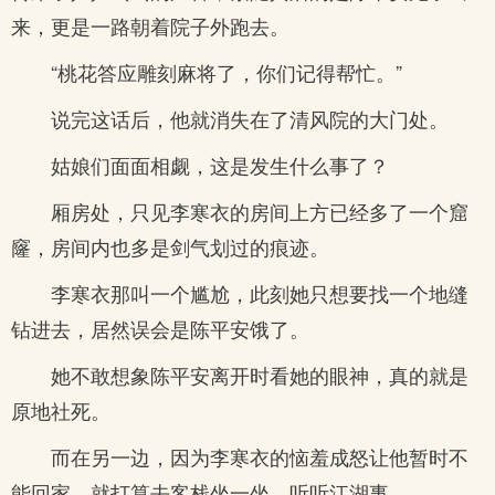
来，更是一路朝着院子外跑去。
“桃花答应雕刻麻将了，你们记得帮忙。”
说完这话后，他就消失在了清风院的大门处。
姑娘们面面相觑，这是发生什么事了？
厢房处，只见李寒衣的房间上方已经多了一个窟
窿，房间内也多是剑气划过的痕迹。
李寒衣那叫一个尴尬，此刻她只想要找一个地缝
钻进去，居然误会是陈平安饿了。
她不敢想象陈平安离开时看她的眼神，真的就是
原地社死。
而在另一边，因为李寒衣的恼羞成怒让他暂时不
能回家，就打算去客栈坐一坐，听听江湖事。