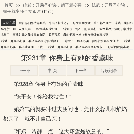
首页
>>
综武：开局圣心诀，躺平就变强
>>
综武：开局圣心诀，
小陈爱摄影
躺平就变强全文阅读
(目录)
大家在看
我在修仙界大器晚成
综武：长生万古，每天自动变强
重生都市仙帝
综武：我的奶
妈是宁中则
人在六扇门，签到破案成剑仙！
综影视：到不了的彼岸花
武侠世界开酒吧，李秀宁
喝嗨了
穿越射雕之我杨康有九阳
风月宝鉴
我的邻家空姐（都市超级修真妖孽）
-
-
综武：开局圣心诀，躺平就变强 小陈爱摄影
综武：开局圣心诀，躺平就变强全文阅读
综武：
-
-
开局圣心诀，躺平就变强txt下载
综武：开局圣心诀，躺平就变强最新章节
好看的武侠小说
第931章 你身上有她的香囊味
上一章
书 页
下一章
阅读记录
第928章 你身上有她的香囊味
“陈平安！你给我站住！”
婠婠气的就要冲过去质问他，凭什么蓉儿和焰焰
都亲了，就不让自己亲！
“婠婠，冷静一点，这大坏蛋是故意的。”