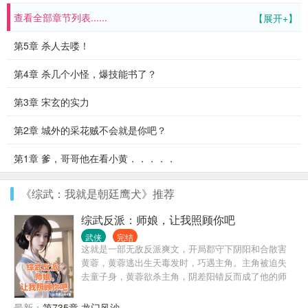
查看全部章节列表......
【展开+】
第5章 杀人去喽！
第4章 杀几个小怪，爆技能书了？
第3章 宋玄的实力
第2章 城外的采花贼不会就是你吧？
第1章 爹，哥哥他在看小黄．．．．．
《综武：我就是朝廷鹰犬》推荐
综武反派：师娘，让我照顾你吧
武侠
完结
这就是一部无敌反派爽文，开局郡守下阴阳和合散害
黄蓉，黄蓉逃出生天毒发时，巧遇主角。主角被迫失
去童子身，黄蓉欲杀主角，阴差阳错反而成了他的师
娘。主角带着师娘杀穿了蒙古军队的封锁线返回襄
阳，接着携师娘北上，先是智取小龙女的玉女心经，
最新：
第735章 龙门风沙