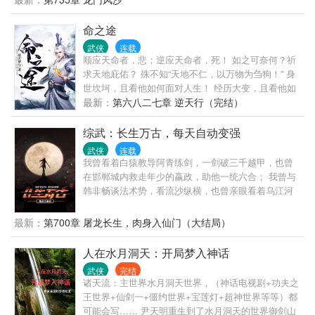
后又挫败赵敏的阴谋，在王语嫣的琅环玉洞中参悟绝
学，开启了制霸天下的道路。 主角的信条是：不服的
命之途
杀杀杀，喜欢的都到碗里来，一个别想跑。 书中包括
武侠
连载
倚天屠龙记、神雕侠侣、笑傲江湖、天龙八部等。
顺应天命者，悲；逆应天命者，死！ 如之可奈何？祈
求天地庇佑？ 殊不知“天地不仁，以万物为刍狗！” 身
世坎坷，且看他如何面对人生！ 经历大变，且看他如
何渐渐蜕变！ 命运降临，且看他如何对抗命运！ 持戟
最新：
第六八二七章 逆天行（完结）
弯弓，且看他如何挽破苍穹！ 毁天、灭地、戮神、屠
魔、诛仙、噬魂、镇妖、斩尸、弑佛！ 逆命运，踏天
综武：长生万古，每天自动变强
途，一切尽在——《命之途》！
武侠
连载
我曾看着白猿教导阿青练剑，一剑破三千越甲，也曾
在邯郸城内救走年少的嬴政，助他一统六合； 我曾与
韩非畅谈法术势，看流沙纵横，也曾亲眼看着乌江河
畔，霸王自刎； 我曾观大唐双龙从微末中崛起，也曾
看日月当空，女皇登位； 我曾见证传鹰骑白马破碎虚
最新：
第700章 屠龙长生，肉身入仙门（大结局）
空，也曾与诸葛神侯坐而论道； 我曾品尝桃花岛少女
第一次下厨的美味，也曾看白衣龙女月夜轻舞； 我曾
人在水月洞天：开局梦入神话
和陆小凤浪荡江湖，也曾与小李探花一醉方休；
武侠
完结
.......... 李惊蝉穿越武侠世界，得到系统长生不老，且
诸天流：主世界水月洞天世界，（神话电视剧+功夫之
每日肉身自动变强，他行走在时空长河，看遍武林一
王世界+仙剑一+僵约世界+宝莲灯+超神世界等等）都
代代豪杰沉浮，蓦然回首，沧海桑田，故友不在，唯
可能会写…… 尹天明重生到了水月洞天的世界御剑山