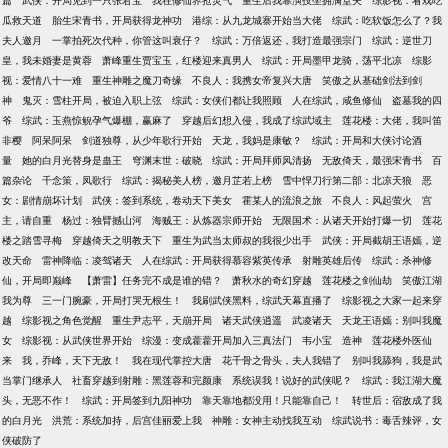
篇
武侠：开局见到一只张君宝
我在修仙界抢灵气
重生后我靠演技坐拥满堂夫
综影视：看戏吃
瓜救天道
胎生宋青书，开局获得龙神功
港综：从九龙城寨开始当大佬
综武：吃软饭怎么了？我
夫人邀月
一掌拍死次代种，你管这叫衰仔？
综武：万倍返还，我打造最强宗门
综武：逆世刀
皇，我未婚妻是黄蓉
萧峰重生贾宝玉，红楼迎来真男人
综武：开局墨甲龙骑，荡平北凉
综影
视：爱情八十一难
重生神雕之魔刀奇缘
不良人：我携女帝复兴大唐
笑傲之从基础剑法到剑
神
鬼灭：雪柱开局，被迫入职上弦
综武：女侠们都让我照顾
人在综武，咸鱼修仙
盗墓我的四
爷
综武：玉燕惊鲵孕气爆棚，赢麻了
穿越后幻想入侵，我成了综武域主
莲花楼：大佬，我叫笛
非樱
阿呆阿呆
剑道独尊，从少年歌行开始
天龙，我妈是康敏？
综武：开局和大侠讨论酒
量
她的白月光替身是蛊王
穹渊末世：破晓
综武：开局拜师风清扬
无敌倚天，最强宋青书
百
篇杂论
千念策，凤歌行
综武：揭秘美人榜，邀月芷若上榜
雪中悍刀行第二部：北凉天狼
恶
女：剧情崩坏计划
武侠：签到系统，卷动天下美女
霍某人的流浪之旅
不良人：风起萤火
宫
主，请自重
杨过：独臂撼山河
海贼王：从炼器宗师开始
无限国术：从诸天开始打爆一切
莲花
楼之踏雪寻梅
穿越倚天之明教天下
重生为武当太师叔的我很少出手
武侠：开局截胡王语嫣，逆
改天命
雷神降临：凌驾诸天
人在综武：开局获得慕容紫英传承
射雕英雄后传
综武：杀神修
仙，开局即巅峰
【萧雷】任务完不成是谁的错？
萧秋水的奇幻穿越
莲花楼之剑仙劫
笑傲江湖
我为尊
三一门腕豪，开局打哭无根生！
我刷武侠黑料，综武天幕直播了
综影视之大家一起来穿
越
综影视之角色觉醒
重生尹志平，天崩开局
诸天武侠逍遥
武凌诸天
天龙王语嫣：别叫我魔
女
综影视：从武侠世界开始
综漫：变成藿藿开局加入三真法门
韦小宝
造神
莲花楼外医仙
来
我，乔峰，天下无敌！
我在现代掌控大唐
花千骨之骨头，夫人我错了
别叫我舔狗，我是武
当掌门继承人
社畜穿越到射雕：黑莲蓉和完颜康
系统误我！说好的武侠呢？
综武：我江湖大魔
头，无恶不作！
综武：开局签到九阳神功
靠天靠地都没用！只能靠自己！
转世后：宿敌成了我
的白月光
洪荒：系统加持，后宫佳丽爱上我
神雕：女神主动找我互动
综武说书：毒舌辣评，女
侠破防了