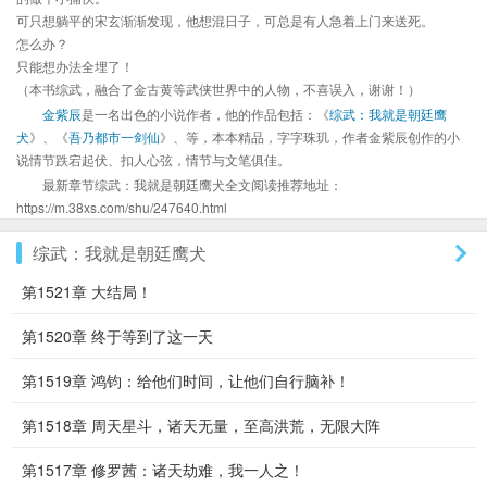
可只想躺平的宋玄渐渐发现，他想混日子，可总是有人急着上门来送死。
怎么办？
只能想办法全埋了！
（本书综武，融合了金古黄等武侠世界中的人物，不喜误入，谢谢！）
金紫辰
是一名出色的小说作者，他的作品包括：《
综武：我就是朝廷鹰
犬
》、《
吾乃都市一剑仙
》、等，本本精品，字字珠玑，作者金紫辰创作的小
说情节跌宕起伏、扣人心弦，情节与文笔俱佳。
最新章节综武：我就是朝廷鹰犬全文阅读推荐地址：
https://m.38xs.com/shu/247640.html
综武：我就是朝廷鹰犬
第1521章 大结局！
第1520章 终于等到了这一天
第1519章 鸿钧：给他们时间，让他们自行脑补！
第1518章 周天星斗，诸天无量，至高洪荒，无限大阵
第1517章 修罗茜：诸天劫难，我一人之！