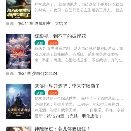
拜堂成亲了。 就在他以为，自己这辈子要开始吃软饭
的时候，却发现，自己只是公主形婚的工具人。 就连
拜堂，都是丫鬟代替的。 更过分的是，那便宜媳妇居
然还把周异丢到了六扇门里面，美名其曰锻炼。 还
最新：
第511章 终成剑主，大结局
好，周异有着系统帮忙。 …… 就这样，一代剑仙在不
知不觉中诞生了。 “女帝陛下，你看我这长剑是否凶
综影视：到不了的彼岸花
猛？”
武侠
完结
随缘更 女主没看过剧，以为自己就穿越种田游戏，游
戏进度满了就能回家。有系统，系统像是游戏里指
南，手册，商店。心里吐槽居多，不会武功，力气也
不大，就一普普通通的一个现代普通人，社畜，还
怂。
最新：
第24章 少白何如非24
武侠世界开酒吧，李秀宁喝嗨了
武侠
完结
楚寒穿越到一个综武世界。 获得了一个酒吧系统……
冰镇啤酒：能提升功力。 二锅头：能获得天生神力。
鸡尾酒：能提升武学天赋。 …… 白展堂、乔峰、令狐
冲等，均慕名而来。 随着来喝酒的人越多，就能解锁
最新：
第1274章 （完结）羽化成仙！
更逆天的酒类。 酒吧开业第一天，李秀宁就喝嗨了，
赖着不走…… 这可怎么整？ 他哥李世民不会逼我当驸
神雕杨过：蓉儿你要稳住！