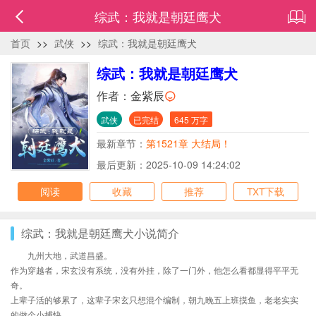
综武：我就是朝廷鹰犬
首页
>>
武侠
>>
综武：我就是朝廷鹰犬
综武：我就是朝廷鹰犬
作者：
金紫辰
武侠
已完结
645 万字
最新章节：
第1521章 大结局！
最后更新：2025-10-09 14:24:02
阅读
收藏
推荐
TXT下载
综武：我就是朝廷鹰犬小说简介
九州大地，武道昌盛。
作为穿越者，宋玄没有系统，没有外挂，除了一门外，他怎么看都显得平平无
奇。
上辈子活的够累了，这辈子宋玄只想混个编制，朝九晚五上班摸鱼，老老实实
的做个小捕快。