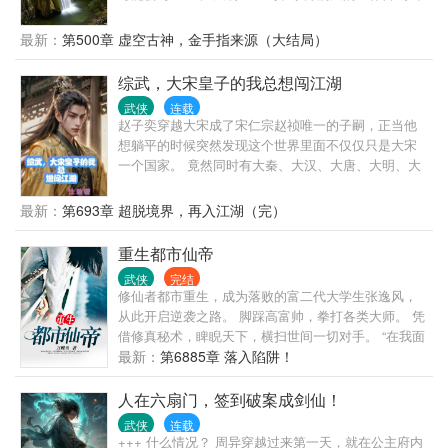
我长存世间。
庄，先天元气不足，半身瘫痪。 最终觉醒了天赋异
能，能够梦入大千世界。 梦中修炼在水月洞天世界也
最新：
第500章 虚空古神，金手指来源（大结局）
能够享受成果，里面的知识也是有用的。 于是利用梦
中世界和现实世界的时间差，在梦中世界修炼，学
综武，大宋皇子的我总想闯江湖
习，最终治好身上的顽疾。 同时也在改变自己心中的
武侠
连载
意难平。 后来抢到了灵镜，发现梦中不仅仅是存在于
赵子奕穿越大宋成了宋仁宗赵祯唯一的子嗣，正当他
梦中…… 于是开始打穿诸天……
想躺平的时候突然发现这个世界里面不仅仅只是大宋
一个国家。 竟然同时有大秦、大汉、大唐、大明、大
元、突厥、金国、蒙古，不过这都不是最离谱的因为
更离谱的是还有一个北离和南诀。 随后赵子奕也是慢
最新：
第693章 超脱境界，再入江湖（完）
慢的了解了他所在的世界，原来他现在所在的世界并
不是正常的古代，而是一个融合了许许多多武侠小说
重生都市仙帝
的世界。 这里有剑神西门吹雪，剑仙叶孤城，大侠郭
武侠
完结
靖，仙魔同体的邀月…… 也就在这时，赵子奕激活了
修仙者都市重生，成为落败的富二代大学生张逸风，
打卡系统，只要在出名的地方打卡就能获得奖励，于
从此开启逆袭之路。 脚踩高富帅，拳打各类大师。 凭
是一个一心只想闯荡江湖的皇子就此诞生……
借修真秘术，睥睨天下，横扫世间一切对手。 “在我面
前，无人敢嚣张，因为敢对我嚣张的人，都不会有以
最新：
第6885章 落入陷阱！
后。” “在我面前，哪怕是高高在上的女王也要低下头
颅。不然，头上永不会有王冠。”
人在六扇门，签到破案成剑仙！
武侠
连载
+++ 什么情况？ 周异穿越过来第一天，就在公主府内