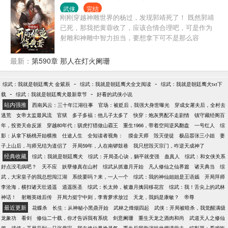
马吧？
武侠
完结
刚刚穿越神雕世界的杨过，发现郭靖死了！ 既然郭靖
已死，那我把黄蓉收了，应该合情合理吧，可是作为
射雕和神雕中智力担当，要想拿下可不是那么容
易....... 这个世界，不仅有神雕世界中的爱恨情仇，也
有北方的蛮族虎视眈眈，西域的魔教跃跃欲试，东方
最新：
第590章 那人在灯火阑珊
的夷族鬼畜横行，更有南方的蛊族神秘莫测。在这个
更加宏大的世界里，杨过要将何去何从？
-
-
综武：我就是朝廷鹰犬 金紫辰
综武：我就是朝廷鹰犬全文阅读
综武：我就是朝廷鹰犬txt下
-
-
载
综武：我就是朝廷鹰犬最新章节
好看的武侠小说
站内强推
西南风云：三十年江湖往事
官场：被贬后，我强大身世曝光
穿成女屠夫后，全村去
逃荒
女帝太监最风流
官狱
多子多福：他儿子太多了
快穿：炮灰男配不走剧情
镇守藏经阁百
年，投资天命反派
穿越80年代：驯虎打猎做山霸王
重生1966，带着空间逆风翻盘
一号红人
综
影：从拿下杨桃开始横推
仕途人生
全知读者视角：
摸金天师
毁灭使徒
极品嚣张三小姐
妻
子上山后，与师兄结为道侣了
开局59年，人在南锣鼓巷
我只想毁灭宗门，咋逆天成神了
经典收藏
综武：我就是朝廷鹰犬
综武：开局圣心诀，躺平就变强
蛊真人
综武：和女侠关系
好点没毛病吧？
天不应
妖孽修真在山村
综武从抓邀月开始
凡人修仙之仙界篇
诸天典当
综
武，大宋皇子的我总想闯江湖
系统要吗？来，一人一个
综武：我的神仙姐姐是王语嫣
开局拜师
李沧海，横扫诸天壮逍遥
逍遥医圣
综武：长太帅，被邀月擒回移花宫
综武：我！舌尖上的武林
神话！
射雕英雄后传
开局力挺宁中则，李青萝求放过
天龙，我妈是康敏？
帝尊
最近更新
花蝶杀
长生：从神秘小黑鼎开始
武林之烽烟四起
武侠：开局被暗杀，我觉醒满级
龙象功
看剑
修仙二十载，你才告诉我有系统
剑意阑珊
重生天龙之酒肉和尚
武道天人之修仙