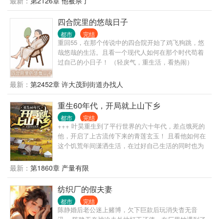
最新：
第2126章 他被杀了
纯银耳坠出品，保证精品！
四合院里的悠哉日子
都市
完结
重回55，在那个传说中的四合院开始了鸡飞狗跳，悠
哉悠哉的生活。且看一个现代人如何在那个时代苟着
过自己的小日子！ （轻戾气，重生活，看热闹）
最新：
第2452章 许大茂到街道办找人
重生60年代，开局就上山下乡
都市
完结
+++ 叶昊重生到了平行世界的六十年代，差点饿死的
他，开启了上古流传下来的青莲玄玉！ 且看他如何在
这个饥荒年间潇洒生活，在过好自己生活的同时也为
这个百废待兴的国家出一份自己的力！ （想看主角独
狼，挨饿，没有人情世故，请划走，本书不适合。穿
最新：
第1860章 产量有限
越回去不是挨饿的，也不是让主角玩单机）
纺织厂的假夫妻
都市
完结
陈静婚后老公迷上赌博，欠下巨款后玩消失杳无音