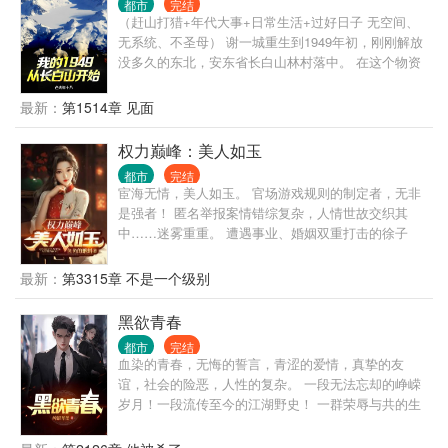
都市
完结
物。 从此，749多了一个手下从无活口的调查员。 一
（赶山打猎+年代大事+日常生活+过好日子 无空间、
只只存在与传说中的妖魔鬼怪现世，陆鼎挨个碾杀。
无系统、不圣母） 谢一城重生到1949年初，刚刚解放
749局：“不到万不得已，千万不能让陆鼎接任务，咱
没多久的东北，安东省长白山林村落中。 在这个物资
们749的宗旨是关押收容，他一出手留不下活口！！”
贫瘠百废待兴、山珍无数的年代，整个长白山成了家
749局，我们的口号是 陆鼎：
中猎场。 脑袋大的猴头菇，千年成形的人参娃娃，满
最新：
第1514章 见面
山遍野的榛蘑山里红野核桃。 香嫩可口的飞龙，看到
人走不动道的傻狍子，松树林成群的灰贼。 数百斤的
权力巅峰：美人如玉
野猪，如山般的黑瞎子，舔一口就能吓死人的山神
都市
完结
爷。 还有那民间流传已久的五大仙，黑水白山，尽在
宦海无情，美人如玉。 官场游戏规则的制定者，无非
此间！
是强者！ 匿名举报案情错综复杂，人情世故交织其
中……迷雾重重。 遭遇事业、婚姻双重打击的徐子
杰，不知不觉被带入一场惊天大局之中…… 权力的巅
峰，是良知，是大爱，是忘我。 但儿女情长，谁能不
最新：
第3315章 不是一个级别
动波澜？ 简介乏力，请移步正文！
黑欲青春
都市
完结
血染的青春，无悔的誓言，青涩的爱情，真挚的友
谊，社会的险恶，人性的复杂。 一段无法忘却的峥嵘
岁月！一段流传至今的江湖野史！ 一群荣辱与共的生
死兄弟！一个扛旗站顶的绝版时代！ 笑看风云，并肩
前行！ 杜撰的真实，真实的杜撰！ 哥几个，走着！