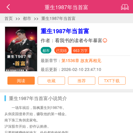
重生1987年当首富
首页
>>
都市
>>
重生1987年当首富
重生1987年当首富
作者：
看我书的读者今年暴富
都市
已完结
663 万字
最新章节：
第1536章 故友再相见
最后更新：2026-02-10 23:47:10
阅读
收藏
推荐
TXT下载
重生1987年当首富小说简介
一场车祸后，陈枫重生到1987年。
从倒卖国债劵开始，赚取他的第一桶金。
南下珠三角倒卖家电。
沪深股市开始，炒作认购劵。
只要能够赚钱的地方，处处都有他的身影。