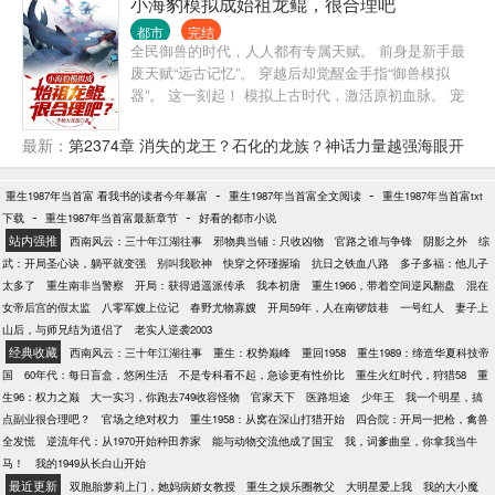
小海豹模拟成始祖龙鲲，很合理吧
都市
完结
全民御兽的时代，人人都有专属天赋。 前身是新手最
废天赋“远古记忆”。 穿越后却觉醒金手指“御兽模拟
器”。 这一刻起！ 模拟上古时代，激活原初血脉。 宠
兽天赋技能进化路线，我通通都要！ 小海豹开局，也
能养出始祖龙鲲。 小灵猴开局，也能养出齐天大圣。
最新：
第2374章 消失的龙王？石化的龙族？神话力量越强海眼开
小细狗开局，也能养出昆仑犬神。 小色鸽开局，也能
得越快？
养出星空域主。 小草兔开局，也能养出月神兔仙。 全
-
-
重生1987年当首富 看我书的读者今年暴富
重生1987年当首富全文阅读
重生1987年当首富txt
员古神兽级！ 没有最逆天，只有更逆天！ ps:初始宠
-
-
下载
重生1987年当首富最新章节
好看的都市小说
兽是一只小海豹_(:3 ⌒?)_ 爱国，正能量，有表妹，有
站内强推
西南风云：三十年江湖往事
邪物典当铺：只收凶物
官路之谁与争锋
阴影之外
综
农药，不喜勿入 应粉丝要求，30万在读lolita女装热舞
武：开局圣心诀，躺平就变强
别叫我歌神
快穿之怀瑾握瑜
抗日之铁血八路
多子多福：他儿子
╮( ??ω?? )╭
太多了
重生南非当警察
开局：获得逍遥派传承
我本初唐
重生1966，带着空间逆风翻盘
混在
女帝后宫的假太监
八零军嫂上位记
春野尤物寡嫂
开局59年，人在南锣鼓巷
一号红人
妻子上
山后，与师兄结为道侣了
老实人逆袭2003
经典收藏
西南风云：三十年江湖往事
重生：权势巅峰
重回1958
重生1989：缔造华夏科技帝
国
60年代：每日盲盒，悠闲生活
不是专科看不起，急诊更有性价比
重生火红时代，狩猎58
重
生96：权力之巅
大一实习，你跑去749收容怪物
官家天下
医路坦途
少年王
我一个明星，搞
点副业很合理吧？
官场之绝对权力
重生1958：从窝在深山打猎开始
四合院：开局一把枪，禽兽
全发慌
逆流年代：从1970开始种田养家
能与动物交流他成了国宝
我，词爹曲皇，你拿我当牛
马！
我的1949从长白山开始
最近更新
双胞胎萝莉上门，她妈病娇女教授
重生之娱乐圈教父
大明星爱上我
我的大小魔