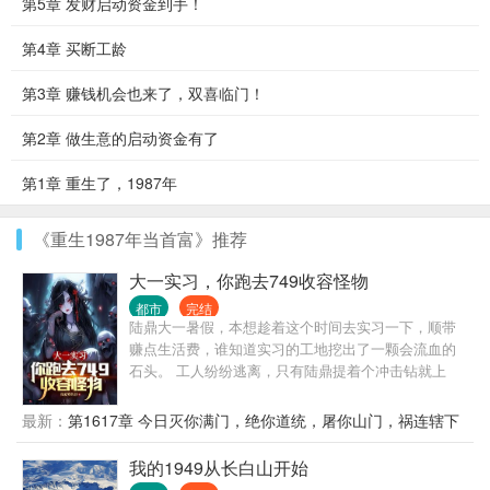
第5章 发财启动资金到手！
第4章 买断工龄
第3章 赚钱机会也来了，双喜临门！
第2章 做生意的启动资金有了
第1章 重生了，1987年
《重生1987年当首富》推荐
大一实习，你跑去749收容怪物
都市
完结
陆鼎大一暑假，本想趁着这个时间去实习一下，顺带
赚点生活费，谁知道实习的工地挖出了一颗会流血的
石头。 工人纷纷逃离，只有陆鼎提着个冲击钻就上
了。 穿越到这个世界快二十年，他的金手指怪物收容
监狱早已准备就位，但由于这二十年来一只怪物也没
最新：
第1617章 今日灭你满门，绝你道统，屠你山门，祸连辖下
有遇到，陆鼎的耐心早就被磨平。 现在遇到了怪物，
万里
陆鼎心中就一个念头，不是干死怪物，就是被怪物干
我的1949从长白山开始
死。 加入749，借着749局的渠道寻找怪物，收容怪