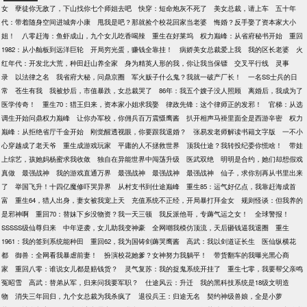
女
孽徒你无敌了，下山找你七个师姐去吧
快穿：短命炮灰不死了
美女总裁，请上车
五十年
代：带着随身空间进城奔小康
甩我是吧？那就捡个校花回家当老婆
悔婚？反手娶了资本家大小
姐！
八零赶海：鱼虾成山，九个女儿吃香喝辣
重生在好莱坞
权力巅峰：从省府秘书开始
重回
1982：从小舢板到远洋巨轮
开局穷光蛋，赚钱全靠挂！
病娇美女总裁爱上我
我的区长老婆
火
红年代：开发北大荒，种田赶山养全家
身为精英人形的我，你让我当保镖
交叉平行线
灵事
录
以法律之名
我省府大秘，问鼎京圈
军火贩子什么鬼？我就一破产厂长！
一名SS士兵的日
常
苍生有我
我被炒后，市值暴跌，女总裁哭了
86年：我五个嫂子没人照顾
离婚后，我成为了
医学传奇！
重生70：猎王归来，资本家小姐求我娶
律政先锋：这个律师正的发邪！
官梯：从选
调生开始问鼎权力巅峰
让你办军校，你佣兵百万震慑鹰酱
扒开相声马褂里面全是西游辛密
权力
巅峰：从拒绝省厅千金开始
刚觉醒透视眼，你要跟我退婚？
张易发老师解读书籍文字版
一不小
心穿越成了老天爷
重生成游戏玩家
平庸的人不拯救世界
顶我仕途？我转投纪委你慌啥！
带娃
上综艺，孩她妈杨蜜求我收敛
独自在异能世界中闯荡升级
医武双绝
明明是合约，她们却想假戏
真做
最强战神
我的游戏直通万界
最强战神
最强战神
最强战神
仙子，求你别再从书里出来
了
举国飞升！十四亿魔修吓哭异界
从村支书到仕途巅峰
重生85：运气好亿点，我靠赶海成首
富
重生64，猎人出身，妻女被我宠上天
充值系统不正经，开局暴打拜金女
规则怪谈：但我养的
是邪神啊
重回70：替妹下乡没物资？我一天三顿
我反派他哥，专薅气运之女！
全球警报！
SSSSS级仙尊归来
中年逆袭，女儿助我变神豪
全网嘲我模仿顶流，天后砸钱逼我退圈
重生
1961：我的签到系统能种田
重回62，我为国铸剑薅哭鹰酱
高武：我以剑道证长生
医仙纵横花
都
御兽：全网看我暴虐前妻！
扮演校花她爹？女神努力我躺平！
带货翻车的我曝光黑心商
家
重回八零：谁说女儿都是赔钱货？
灵气复苏：我的捉鬼系统开挂了
重生七零，我要帮父亲鸣
冤昭雪
高武：替弟从军，归来问我要军职？
仕途风云：升迁
我的黑科技系统是18级文明造
物
消失三年回归，九个女总裁为我杀疯了
退役兵王：归途无名
契约神级兽娘，全是小萝