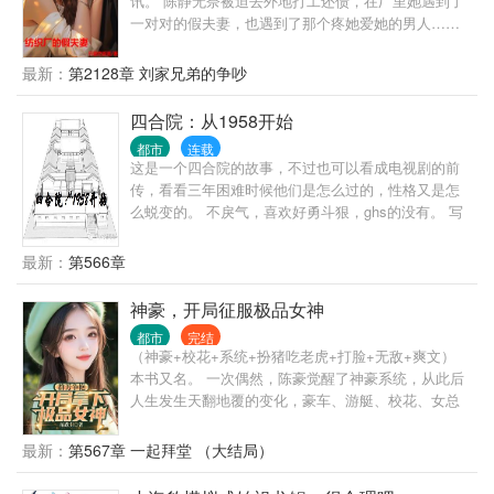
讯。 陈静无奈被迫去外地打工还债，在厂里她遇到了
一对对的假夫妻，也遇到了那个疼她爱她的男人……
最新：
第2128章 刘家兄弟的争吵
四合院：从1958开始
都市
连载
这是一个四合院的故事，不过也可以看成电视剧的前
传，看看三年困难时候他们是怎么过的，性格又是怎
么蜕变的。 不戾气，喜欢好勇斗狠，ghs的没有。 写
这个也是因为看了太多四合院小说，不过感觉自己都
不大喜欢，众口难调，可以理解，所以编了个故事，
最新：
第566章
希望大家喜欢，也希望能最终写到改开。 5.16，因为
看到站短，小说15万字开始推荐验证，希望改改能带
神豪，开局征服极品女神
来好运气：）
都市
完结
（神豪+校花+系统+扮猪吃老虎+打脸+无敌+爽文）
本书又名。 一次偶然，陈豪觉醒了神豪系统，从此后
人生发生天翻地覆的变化，豪车、游艇、校花、女总
裁、明星、网红各种女郎接踵而来。 醉卧美人膝,醒掌
天下权，人生就该如此的潇洒自在。
最新：
第567章 一起拜堂 （大结局）