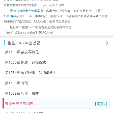
陈枫凭借着对时代的掌握，一步一步走上顶峰。
看我书的读者今年暴富
是一名出色的小说作者，他的作品包括：《
重生
1987年当首富
》、等，本本精品，字字珠玑，作者看我书的读者今年暴富创作
的小说情节跌宕起伏、扣人心弦，情节与文笔俱佳。
最新章节重生1987年当首富全文阅读推荐地址：
https://m.38xs.com/shu/315670.html
重生1987年当首富
第1536章 故友再相见
第1535章 凯旋！迎接仪式
第1534章 欢迎回来，我的老板！
第1533章 停战
第1532章 行吧！成交
查看全部章节列表......
【展开+】