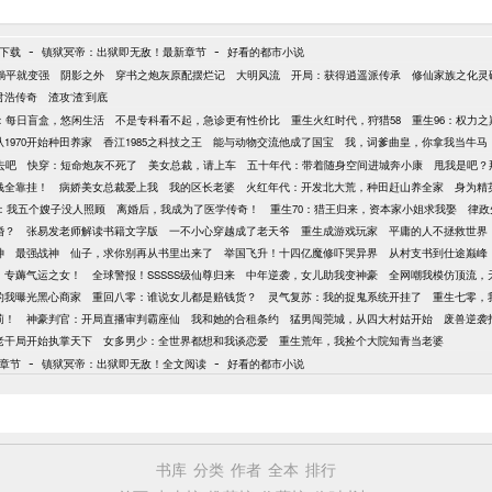
-
-
t下载
镇狱冥帝：出狱即无敌！最新章节
好看的都市小说
躺平就变强
阴影之外
穿书之炮灰原配摆烂记
大明风流
开局：获得逍遥派传承
修仙家族之化灵
君浩传奇
渣攻‘渣’到底
代：每日盲盒，悠闲生活
不是专科看不起，急诊更有性价比
重生火红时代，狩猎58
重生96：权力之
1970开始种田养家
香江1985之科技之王
能与动物交流他成了国宝
我，词爹曲皇，你拿我当牛马
去吧
快穿：短命炮灰不死了
美女总裁，请上车
五十年代：带着随身空间进城奔小康
甩我是吧？
钱全靠挂！
病娇美女总裁爱上我
我的区长老婆
火红年代：开发北大荒，种田赶山养全家
身为精
年：我五个嫂子没人照顾
离婚后，我成为了医学传奇！
重生70：猎王归来，资本家小姐求我娶
律政
婚？
张易发老师解读书籍文字版
一不小心穿越成了老天爷
重生成游戏玩家
平庸的人不拯救世界
神
最强战神
仙子，求你别再从书里出来了
举国飞升！十四亿魔修吓哭异界
从村支书到仕途巅峰
，专薅气运之女！
全球警报！SSSSS级仙尊归来
中年逆袭，女儿助我变神豪
全网嘲我模仿顶流，
的我曝光黑心商家
重回八零：谁说女儿都是赔钱货？
灵气复苏：我的捉鬼系统开挂了
重生七零，
莉！
神豪判官：开局直播审判霸座仙
我和她的合租条约
猛男闯莞城，从四大村姑开始
废兽逆袭
老干局开始执掌天下
女多男少：全世界都想和我谈恋爱
重生荒年，我捡个大院知青当老婆
-
-
章节
镇狱冥帝：出狱即无敌！全文阅读
好看的都市小说
书库
分类
作者
全本
排行