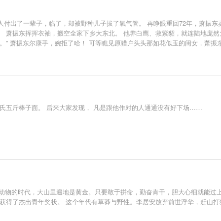
付出了一辈子，临了，却被野种儿子拔了氧气管。 再睁眼重回72年，萧振东卖
 萧振东挥挥衣袖，搬空全家下乡大东北。 他养白鹰、救紫貂，就连陆地庞然
。” 萧振东尔康手，婉拒了哈！ 可等瞧见原猎户头头那如花似玉的闺女，萧振东
氏五斤棒子面。 后来大家发现， 凡是跟他作对的人通通没有好下场……
生动物的时代，大山里遍地是黄金。只要敢于拼命，勤奋肯干，胆大心细就能过
，获得了杰出青年奖状。 这个年代有草莽与野性。李居安放弃前世浮华，赶山