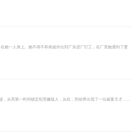
落在她一人身上。她不得不和表姐外出到广东进厂打工，在厂里她遇到了爱
马迹，从而第一时间锁定犯罪嫌疑人，从此，刑侦界出现了一位破案天才……