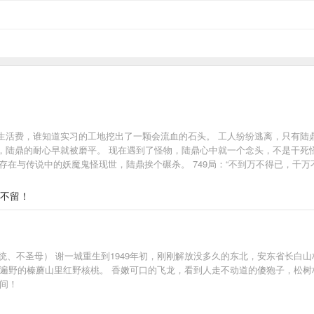
生活费，谁知道实习的工地挖出了一颗会流血的石头。 工人纷纷逃离，只有陆
陆鼎的耐心早就被磨平。 现在遇到了怪物，陆鼎心中就一个念头，不是干死怪物
只存在与传说中的妖魔鬼怪现世，陆鼎挨个碾杀。 749局：“不到万不得已，千
土不留！
系统、不圣母） 谢一城重生到1949年初，刚刚解放没多久的东北，安东省长白
山遍野的榛蘑山里红野核桃。 香嫩可口的飞龙，看到人走不动道的傻狍子，松树
间！