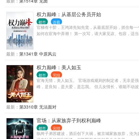
最新：
第1514章 见面
权力巅峰：从基层公务员开始
都市
连载
官梯有十阶，王鸿涛先知先觉，从最底层开始，抓住每一
如何在宦海中弄潮！ 第一次写，请大家见谅、包容，适
最新：
第1341章 中原风云
权力巅峰：美人如玉
都市
完结
宦海无情，美人如玉。 官场游戏规则的制定者，无非是强
峰，是良知，是大爱，是忘我。 但儿女情长，谁能不动波
最新：
第3310章 无法面对
官场：从家族弃子到权利巅峰
都市
完结
纨绔子弟苏建波，酒后创下大祸，被京城家族放弃，沦为弃