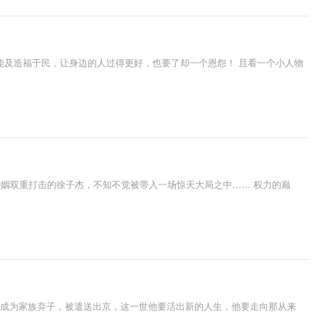
能及造福于民，让身边的人过得更好，也要了却一个恩怨！ 且看一个小人物
婚姻双重打击的徐子杰，不知不觉被带入一场惊天大局之中…… 权力的巅
依然成为家族弃子，被遣送出京，这一世他要活出新的人生，他要走向那从来