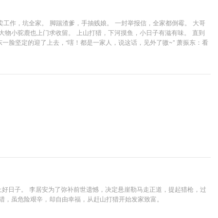
工作，坑全家。 脚踹渣爹，手抽贱娘。 一封举报信，全家都倒霉。 大哥
大物小驼鹿也上门求收留。 上山打猎，下河摸鱼，小日子有滋有味。 直到
一脸坚定的迎了上去，“嗐！都是一家人，说这话，见外了嗷~” 萧振东：看
上好日子。 李居安为了弥补前世遗憾，决定悬崖勒马走正道，提起猎枪，过
打猎，虽危险艰辛，却自由幸福，从赶山打猎开始发家致富。