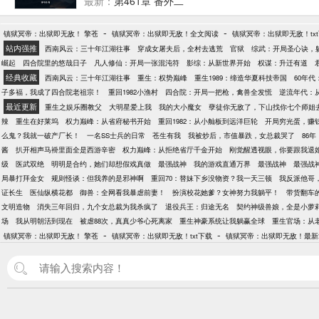
最新：
第461章 番外二
-
-
镇狱冥帝：出狱即无敌！ 擎苍
镇狱冥帝：出狱即无敌！全文阅读
镇狱冥帝：出狱即无敌！tx
站内强推
西南风云：三十年江湖往事
穿成女屠夫后，全村去逃荒
官狱
综武：开局圣心诀，
崛起
四合院里的悠哉日子
凡人修仙：开局一张混沌符
影综：从新世界开始
权谋：升迁有道
经典收藏
西南风云：三十年江湖往事
重生：权势巅峰
重生1989：缔造华夏科技帝国
60年
子多福，我成了四合院老祖宗！
重回1982小渔村
四合院：开局一把枪，禽兽全发慌
逆流年代：从
最近更新
重生之娱乐圈教父
大明星爱上我
我的大小魔女
孽徒你无敌了，下山找你七个师姐
辣
重生在好莱坞
权力巅峰：从省府秘书开始
重回1982：从小舢板到远洋巨轮
开局穷光蛋，赚
么鬼？我就一破产厂长！
一名SS士兵的日常
苍生有我
我被炒后，市值暴跌，女总裁哭了
86
酱
扒开相声马褂里面全是西游辛密
权力巅峰：从拒绝省厅千金开始
刚觉醒透视眼，你要跟我退
级
医武双绝
明明是合约，她们却想假戏真做
最强战神
我的游戏直通万界
最强战神
最强战
局暴打拜金女
规则怪谈：但我养的是邪神啊
重回70：替妹下乡没物资？我一天三顿
我反派他哥
证长生
医仙纵横花都
御兽：全网看我暴虐前妻！
扮演校花她爹？女神努力我躺平！
带货翻车
文明造物
消失三年回归，九个女总裁为我杀疯了
退役兵王：归途无名
契约神级兽娘，全是小萝
场
我从明朝活到现在
被虐88次，真真少爷心死离家
重生神豪系统让我躺赢全球
重生官场：从
-
-
镇狱冥帝：出狱即无敌！ 擎苍
镇狱冥帝：出狱即无敌！txt下载
镇狱冥帝：出狱即无敌！最新