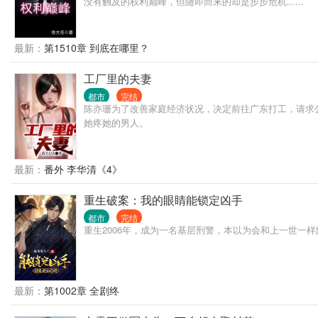
没有触及的权利巅峰，但随即而来的却是步步危机......
最新：
第1510章 到底在哪里？
工厂里的夫妻
都市
完结
陈亦珊为了改善家庭经济状况，决定前往广东打工，请求
她疼她的男人。
最新：
番外 李华清《4》
重生破案：我的眼睛能锁定凶手
都市
完结
重生2006年，成为一名基层刑警，本以为会和上一世一
最新：
第1002章 全剧终