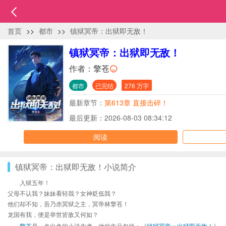
首页
>>
都市
>>
镇狱冥帝：出狱即无敌！
镇狱冥帝：出狱即无敌！
作者：
擎苍
都市
已完结
276 万字
最新章节：
第613章 直接击碎！
最后更新：2026-08-03 08:34:12
阅读
镇狱冥帝：出狱即无敌！小说简介
入狱五年！
父母不认我？妹妹看轻我？女神贬低我？
他们却不知，吾乃赤冥狱之主，冥帝林擎苍！
龙国有我，便是举世皆敌又何如？
擎苍
是一名出色的小说作者，他的作品包括：《
镇狱冥帝：出狱即无敌！
》、