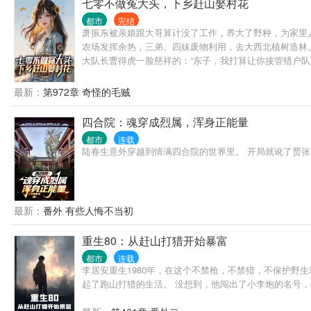
七零不做冤大头，下乡赶山娶村花
都市
完结
萧振东被亲娘跟大哥算计没了工作，养大了野种，为家里人
农场发挥余热，三弟、四妹废物利用，去大西北植树造林。
大队长曹得虎一脸慈祥的：“东子，我打算让你接管猎户队
见你闺女的第一眼，我就知道，这个忘年交，我交定了！
最新：
第972章 奇怪的毛贼
四合院：魂穿成烈属，浑身正能量
都市
连载
陆春生意外穿越到情满四合院的世界里。 开局就讹了贾张
最新：
番外 有些人悔不当初
重生80：从赶山打猎开始暴富
都市
连载
李居安重生1980年，在这个不禁枪，不禁猎，不保护野
起了跑山打猎的生活。 没想到，他闯出了小李炮的名号