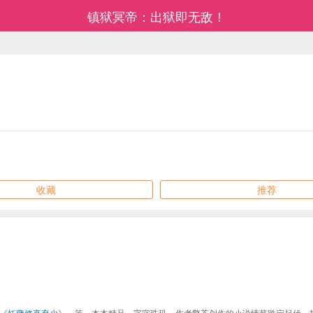
镇狱冥帝：出狱即无敌！
收藏
推荐
《
妖孽修真弃少
》、等，本本精品，字字珠玑，作者擎苍创作的小说情节跌宕起伏、