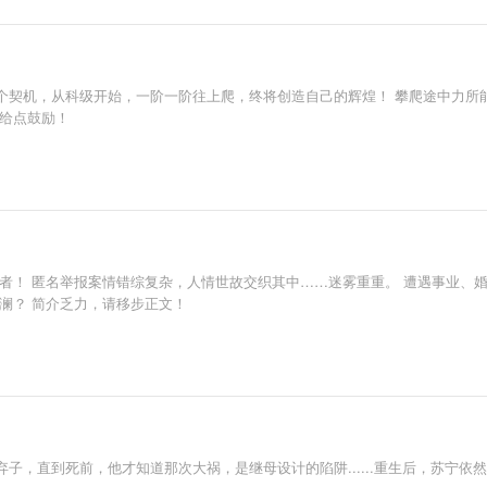
个契机，从科级开始，一阶一阶往上爬，终将创造自己的辉煌！ 攀爬途中力所
当给点鼓励！
者！ 匿名举报案情错综复杂，人情世故交织其中……迷雾重重。 遭遇事业、
澜？ 简介乏力，请移步正文！
子，直到死前，他才知道那次大祸，是继母设计的陷阱......重生后，苏宁