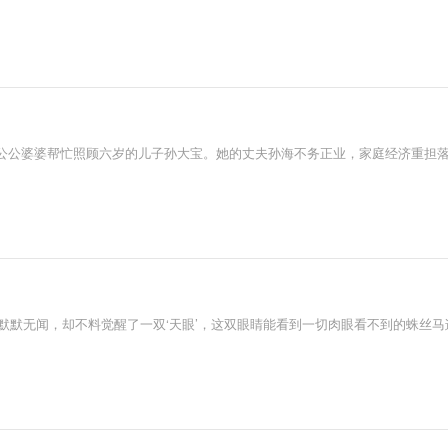
公公婆婆帮忙照顾六岁的儿子孙大宝。她的丈夫孙海不务正业，家庭经济重担
样默默无闻，却不料觉醒了一双‘天眼’，这双眼睛能看到一切肉眼看不到的蛛丝