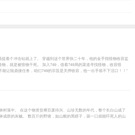
鼎提着个冲击钻就上了。 穿越到这个世界快二十年，他的金手指怪物收容监
，就是被怪物干死。 加入749，借着749局的渠道寻找怪物，收容怪
万不能让陆鼎接任务，咱们749的宗旨是关押收容，他一出手留不下活口！！”
山林村落中。 在这个物资贫瘠百废待兴、山珍无数的年代，整个长白山成了
林成群的灰贼。 数百斤的野猪，如山般的黑瞎子，舔一口就能吓死人的山