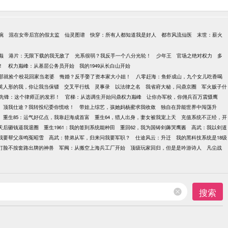
碗
混在女帝后宫的假太监
仙灵图谱
快穿：所有人都知道我是好人
都市风流仙医
末世：薪火
巅
港片：无限下载的我无敌了
光系很弱？我反手一个八分光轮！
少年王
官场之绝对权力
多
！
权力巅峰：从基层公务员开始
我的1949从长白山开始
那就捡个校花回家当老婆
悔婚？反手娶了资本家大小姐！
八零赶海：鱼虾成山，九个女儿吃香喝
英人形的我，你让我当保镖
交叉平行线
灵事录
以法律之名
我省府大秘，问鼎京圈
军火贩子什
先锋：这个律师正的发邪！
官梯：从选调生开始问鼎权力巅峰
让你办军校，你佣兵百万震慑鹰
顶我仕途？我转投纪委你慌啥！
带娃上综艺，孩她妈杨蜜求我收敛
独自在异能世界中闯荡升
重生85：运气好亿点，我靠赶海成首富
重生64，猎人出身，妻女被我宠上天
充值系统不正经，开
天后砸钱逼我退圈
重生1961：我的签到系统能种田
重回62，我为国铸剑薅哭鹰酱
高武：我以剑道
我要帮父亲鸣冤昭雪
高武：替弟从军，归来问我要军职？
仕途风云：升迁
我的黑科技系统是18级
打脸不按套路出牌的神兽
军阀：从搬空上海兵工厂开始
顶级玩家回归，但是是吟游诗人
凡尘战
搜索