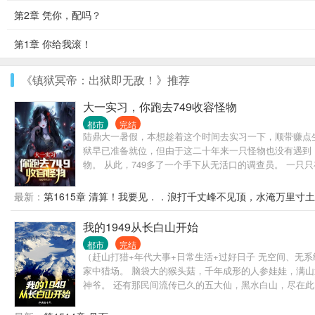
第2章 凭你，配吗？
第1章 你给我滚！
《镇狱冥帝：出狱即无敌！》推荐
大一实习，你跑去749收容怪物
都市
完结
陆鼎大一暑假，本想趁着这个时间去实习一下，顺带赚点
狱早已准备就位，但由于这二十年来一只怪物也没有遇到，
物。 从此，749多了一个手下从无活口的调查员。 一只
749局，我们的口号是 陆鼎：
最新：
第1615章 清算！我要见．．浪打千丈峰不见顶，水淹万里寸
我的1949从长白山开始
都市
完结
（赶山打猎+年代大事+日常生活+过好日子 无空间、无
家中猎场。 脑袋大的猴头菇，千年成形的人参娃娃，满
神爷。 还有那民间流传已久的五大仙，黑水白山，尽在此