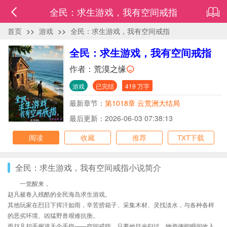
全民：求生游戏，我有空间戒指
首页
>>
游戏
>>
全民：求生游戏，我有空间戒指
全民：求生游戏，我有空间戒指
作者：
荒漠之缘
游戏
已完结
419 万字
最新章节：
第1018章 云荒洲大结局
最后更新：2026-06-03 07:38:13
阅读
收藏
推荐
TXT下载
全民：求生游戏，我有空间戒指小说简介
一觉醒来，
赵凡被卷入残酷的全民海岛求生游戏。
其他玩家在烈日下挥汗如雨，辛苦捞箱子、采集木材、灵找淡水，与各种各样
的恶劣环境、凶猛野兽艰难抗衡。
而赵凡却手握逆天金手指——空间戒指。只要他目光扫过，物资便能瞬间收入