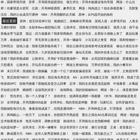
神，国家带我升级
异界，开局获得超级强化
领主求生：开局木板建设海岛帝国
网游：什么法
师！你爹我是火箭军
位面：开局神级酒馆，豢养巨龙
网游：纯肉战士？他全身都是毒！
无限复
活后，我的公会成员可屠神
NBA：开局觉醒科比天赋
原神：从约战开始的旅程
最近更新
原神：提瓦特造神计划
狐媚妲己，攻略峡谷男英雄
游戏入侵：从梦境开始
人鱼女
王横扫星际
无限：全副本Boss都想独占我
公路求生，我靠每日情报当捡漏王
诡异入侵：假千金
靠氪金带飞蓝星
国运：武力值爆表？我拿智商换的
恶女掉马后，全星际大佬吻上来了
废品站通
万界，靠捡破烂暴富了
带毛茸茸公路求生，开局一辆破车
小马宝莉之青里
网游：我和怪物的一
万种死法
游戏入侵：我靠无限吞噬杀疯了！
我在公路求生游戏靠考试发家致富
修仙大佬在生存
游戏里嘎嘎乱杀
全民荒岛：六岁崽崽靠捡垃圾封神
修仙无灵根，我的外挂多点怎么了
欺负我没
灵根？我的草能成精
公路求生，开局矿卡我逆袭成榜一
网游：从死囚狱到巅峰玩家
恶毒魔女她
只想通关
公路求生，开玩具车也能当榜一？
网游之青城剑仙
万界经营系统，我的小餐车封
神
末日开局：我成欧皇一路躺赢
欠债一个亿？游戏捡漏成首富
末世，修改一个字，主角团求带
飞
禁忌游戏TABOO
求生游戏：我在海岛养恐龙
AG：从20年开始建立王朝
诡异开局，我成了恐
怖游戏NPC
技能书难爆？那她批发是怎么回事
足球：我的女友都是顶流超模
中场暴君：从葡超
开始统治世界
燃烧吧！这该死的末世！
游戏降临：我的技能偷BUG
网游：我一人，便是最强神
殿！
荒岛求生，我一个人穿越了？
游戏求生：低调再低调榜一我都要
1米78，我的模板是奥尼
尔
全球穿越，开局觉醒SSS血脉
全球净化：我的系统是神骸
星律：玩家纪元
全民穿越求生：
我能抽取每日礼包
像素游戏成真了，但我是通缉榜一
NBA：开局神选之体，打哭詹皇
全民领
主：凤鸣岐山，一统天下
让你递水，你怒喷乔丹黑卤蛋
重生之我在AG当赛训总监
网游：我的鉴
定术能看透未来
电竞乌鸦哥，调教全联盟
诡域求生：开局炼化古龙觉醒神瞳
篮球：我的身后，
站的是92梦一
全民求生：开局一辆餐车
职业哥穿回十几年前，暴打全联盟
王者：老登最后一
舞，舞成通天代
NBA：这华人新秀是钢铁之躯！
技能一键满级，我无敌怎么了
LOL技能在网游
当3S天赋
全职高手：崛起新星
宝可梦世界降临，只有我保留记忆
超现实网游
铁幕之下：振兴