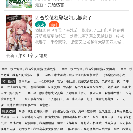
末日中艰难求生的时候，方恒的丧尸分身们已经开始
清算。——————————————本书要素：
最新：
完结感言
搬空整片森林。 方恒：这个游戏有点意思。
【反唐神王】【父慈女孝】【无系统】【奉先在世】
已有千均以上完本作品《诸天：我用呼吸法纵横玄幻
四合院傻柱娶媳妇儿搬家了
下水道》，人品有保障，放心追读。
游戏
完结
傻柱回到51年娶了秦淮茹，搬家到了正阳门和韩春明
苏萌程建军做邻居，然后认亲了蔡全无做叔叔，给叔
叔娶了一手徐慧珍。 后面又让老爹何大清回四九城，
给他娶了梁拉递做媳妇儿。 后面何雨柱秦淮茹的儿子
娶了韩春明的二姐，女儿嫁给了韩春明。 何雨柱自己
最新：
第311章 大结局
也成了一代传奇。
-
-
全民：求生游戏，我有空间戒指 荒漠之缘
全民：求生游戏，我有空间戒指全文阅读
全民：求
-
-
生游戏，我有空间戒指txt下载
全民：求生游戏，我有空间戒指最新章节
好看的游戏小说
站内强推
西南风云：三十年江湖往事
官场：被贬后，我强大身世曝光
九霄帝主
我一个神
豪，当渣男很合理吧
别叫我歌神
风流赘婿
攀高枝
穿书之炮灰原配摆烂记
老婆冷静！咱把大
狙放下好不好？
仕途狂飙
修仙家族之化灵碗
八零军嫂上位记
仕途人生
乡村神医村长
四合
院里的悠哉日子
全知读者视角：
凡人修仙：开局一张混沌符
赶海：我靠赶海养娃
天下无
敌
穿越后系统给双修功法什么意思？
经典收藏
网游：我有超神级天赋
转职生活职业？我开局种下世界树
全民领主，开局召唤魔化
关银屏
年代：从农村到四合院
因为太欧皇，抽中铜雀台后无敌了
离谱！开局天使，你告诉我怎
么输
全球公测：万族降临，我百倍增幅
领主：从茅草屋开始打造不朽仙城
世界入侵：从元素召
唤开始无敌
公路求生：我快递车美女多很合理
召唤最弱？开局恶魔契约天赋拉满
全民：核爆厨