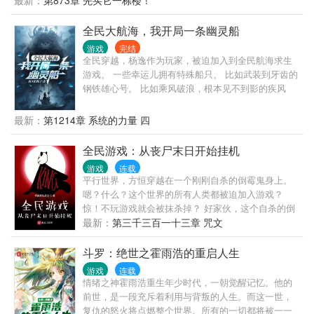
最新：
第873章 先买它一栋楼！
好猛！” 土豪大哥：“氪金都比不过他！” 众人震惊：“还
有他杀不了的BOSS吗！？” “为什么他的属性比BOSS
全民大航海，我开局一条幽灵船
还高！！” BOSS也自闭了：“究竟你是BOSS还是我是
游戏
完结
BOSS！？” …… 游戏变强，反馈到现实！ 游戏物品
全民穿越，杨逸作为玩家，被迫加入到全民航海求生
提取到现实世界！ 成长起来的陈逸，一步踏万里，一
游戏。 一些幸运儿拥有特殊船只。 比如武装到牙齿的
拳碎山岳！ 樱花国：“巴嘎，他为何如此强大？” 大寒
钢铁雄心号。 比如乘风破浪，根本见不到影的疾风
国：“这不可能，这不公平！” 米国：“上帝！他一人比
号。 比如拥有巨大撞角，一往无前的铁头号。 但杨
肩百万军队！”
逸，他的船叫梦魇号，是一艘幽灵船..... 含克系元素，
最新：
第1214章 系统的力量 四
主角不会过的很惬意，非异世界度假，非轻松文。
全民游戏：从丧尸末日开始挂机
游戏
连载
平行世界，方恒穿越在一个刚刚自杀的倒霉鬼身上。
嗯？什么？这个世界的所有人类都被迫加入游戏？
惊！不玩游戏就会被抹杀掉？ 好家伙，这个自杀的倒
霉鬼竟然是前职业玩家？ 他竟然有最高级别的S级天
最新：
第三千三百一十三章 咒文
赋技能-丧尸分身？ S级天赋居然还升级了！我的丧尸
分身能挂机？ 【在你离线的这段时间，你的丧尸分身
斗罗：绝世之霍雨浩的重启人生
群制作完成了木质伐木斧*720；你获得基础制作经验
游戏
连载
值：1921】。 【在你离线的这段时间，你的丧尸分身
情绪之神霍雨浩重生年少时代，一朝觉醒记忆。他的
群砍伐27821棵树木；你获得木材*128973，你获得技
前世，是一段充斥着利用与背叛的人生。而这一世，
能-基础砍伐经验值：2171921】。 当玩家们还在丧尸
复仇的怒火将点燃整个世界。所有的一切都将被一一