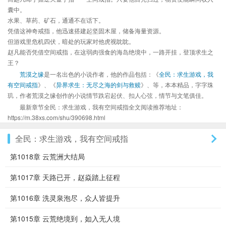
囊中。
水果、草药、矿石，通通不在话下。
凭借这神奇戒指，他迅速搭建起坚固木屋，储备海量资源。
但游戏里危机四伏，暗处的玩家对他虎视眈眈。
赵凡能否凭借空间戒指，在这弱肉强食的海岛绝境中，一路开挂，登顶求生之
王？
荒漠之缘
是一名出色的小说作者，他的作品包括：《
全民：求生游戏，我
有空间戒指
》、《
异界求生：无尽之海的剑与救赎
》、等，本本精品，字字珠
玑，作者荒漠之缘创作的小说情节跌宕起伏、扣人心弦，情节与文笔俱佳。
最新章节全民：求生游戏，我有空间戒指全文阅读推荐地址：
https://m.38xs.com/shu/390698.html
全民：求生游戏，我有空间戒指
第1018章 云荒洲大结局
第1017章 天路已开，赵焱踏上征程
第1016章 洗灵泉泡尽，众人皆提升
第1015章 云荒绝境到，如入无人境