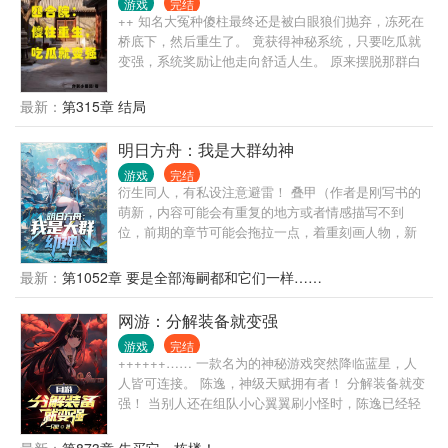
游戏
完结
带来的不是新生，而是禁忌觉醒。 水王子疯魔，回到
++ 知名大冤种傻柱最终还是被白眼狼们抛弃，冻死在
禁忌之地掌控力量，意图不惜一切代价救回王默。 罗
桥底下，然后重生了。 竟获得神秘系统，只要吃瓜就
丽也因王默的死亡觉醒了爱的另一面属性，当她恢复
变强，系统奖励让他走向舒适人生。 原来摆脱那群白
巅峰实力又舍弃爱意时，她已不再是从前的罗丽。 王
眼狼，日子竟然这么舒适。 何雨柱一想到那群白眼狼
默的灵魂是宇宙里亿万星辰孕育而生的特殊灵魂，她
就恨得牙痒痒，他发誓： 这辈子那群白眼狼别再想吸
最新：
第315章 结局
很强大，但也孤寂了无数岁月，她不懂人间的爱恨，
他的血了。 何雨柱这次要化身吃瓜群众，笑看众禽们
所以傻乎乎的爱着所有生灵。 当禁忌之地逐渐解封，
各种闹心时刻。 .......
明日方舟：我是大群幼神
王默的身世也随之一一揭开，齐娜曾经的预言，诡异
的命盘，她似乎与世王有着血脉联系。 永生不见的诅
游戏
完结
咒解开，毁灭与生命竟然孕育了一个独特的孩子，跟
衍生同人，有私设注意避雷！ 叠甲（作者是刚写书的
随叶罗丽仙境一起诞生的自然仙子到底是不是真的消
萌新，内容可能会有重复的地方或者情感描写不到
散了呢？ 设定此时的叶罗丽战士已经是高中生，王默
位，前期的章节可能会拖拉一点，着重刻画人物，新
17岁。
人轻喷，会有自己的私设在里面，注意避雷。） 当海
嗣第五神被斯卡蒂稀里糊涂的拐走后，在大地上会碰
最新：
第1052章 要是全部海嗣都和它们一样……
撞出什么样的故事呢！ 大地：我吃白毛从来不吐骨
头，但是她没骨头！ 博士：这到底是啥啊我去！我草
网游：分解装备就变强
活着的，没有被刀的白毛！我直接狂舔 凯尔希：你和
游戏
完结
你的种族让我感到可笑…我说的不是你，别那样看着
++++++…… 一款名为的神秘游戏突然降临蓝星，人
我。 （故事情节会有微刀，给卡娅的人设就是白纸碰
人皆可连接。 陈逸，神级天赋拥有者！ 分解装备就变
上斯卡蒂这个高冷虎鲸（划），众所周知天然呆碰上
强！ 当别人还在组队小心翼翼刷小怪时，陈逸已经轻
天然呆以后就形成了无解定律，章节内会有设定解
松单杀统帅级BOSS！ 当别人还在求购钻石级武器
释）
时，陈逸已经分解了百件传说级装备！ 美女会长：“他