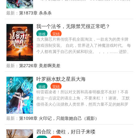
雄，稀有道具，顶阶兵种，统统拿来吧你。 只是没想
到，所获得的SSS阶英雄居然全部是女性英雄，而且
最新：
第1873章 杀杀杀
自带高阶以上兵种。 那自己可就不客气了……嘿嘿。
游戏与现实没有融合之前，带领夏国领主玩家一路横
我一个法爷，无限禁咒很正常吧？
扫整个蓝星。 两年后，当全民领主大融合的时候，又
游戏
完结
带领着蓝星领主玩家强势崛起，称霸全服。 内容短小
当大脑芯片将传统手机全面淘汰，一款名为的类卡牌
无力，请您移步正文
游戏强制安装。 自此，世界进入了神魔游戏时代。 每
个人都有属于自己的天赋和职业。 ，，，…… 进阶、
转职，还有永无止境的游戏。 圣光与邪恶。 机械改造
与神秘复苏。 诸神黎明与深渊凝聚。 王歌就职了所有
最新：
第2726章 美差啊美差
人眼中前期最废物的职业法师。 手握能够解析出任何
卡牌的金手指。 “凭什么你法师前期就能这么叼？” 王
叶罗丽水默之星辰大海
歌：“无他，因为法师才是永恒真理”
游戏
完结
特雷霸凌者！所以对文茜和高泰明极度不友好！不喜
欢这一点设定的请左上角，不要来杠！！谢谢。 王默
借得圣火心法拯救人类世界，然而力量不足的她和罗
丽不得不答应了文茜记忆替换的要求。 曼多拉与文茜
设下死局，当七日之约如约来临时，罗丽消散，因罗
最新：
第1098章 火印记，只能靠她自己（观影）
丽本就不完整，心没了一半，灵魂百年前重伤未愈，
所以时间长河里亦没有了她的身影。 为救罗丽，王默
四合院：傻柱，好日子来喽
以命换命换回了罗丽的新生。 然而面对王默的死亡，