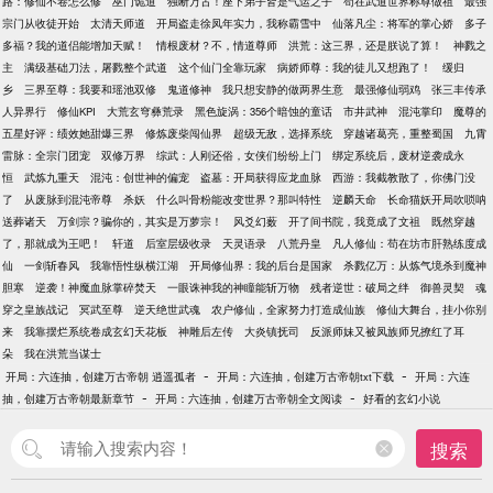
路：修仙不卷怎么修
巫门诡道
独断万古！座下弟子皆是气运之子
苟在武道世界称尊做祖
最强
宗门从收徒开始
太清天师道
开局盗走徐凤年实力，我称霸雪中
仙落凡尘：将军的掌心娇
多子
多福？我的道侣能增加天赋！
情根废材？不，情道尊师
洪荒：这三界，还是朕说了算！
神戮之
主
满级基础刀法，屠戮整个武道
这个仙门全靠玩家
病娇师尊：我的徒儿又想跑了！
缓归
乡
三界至尊：我要和瑶池双修
鬼道修神
我只想安静的做两界生意
最强修仙弱鸡
张三丰传承
人异界行
修仙KPI
大荒玄穹彝荒录
黑色旋涡：356个暗蚀的童话
市井武神
混沌掌印
魔尊的
五星好评：绩效她甜爆三界
修炼废柴闯仙界
超级无敌，选择系统
穿越诸葛亮，重整蜀国
九霄
雷脉：全宗门团宠
双修万界
综武：人刚还俗，女侠们纷纷上门
绑定系统后，废材逆袭成永
恒
武炼九重天
混沌：创世神的偏宠
盗墓：开局获得应龙血脉
西游：我截教散了，你佛门没
了
从废脉到混沌帝尊
杀妖
什么叫骨粉能改变世界？那叫特性
逆麟天命
长命猫妖开局吹唢呐
送葬诸天
万剑宗？骗你的，其实是万萝宗！
风爻幻薮
开了间书院，我竟成了文祖
既然穿越
了，那就成为王吧！
轩道
后室层级收录
天灵语录
八荒丹皇
凡人修仙：苟在坊市肝熟练度成
仙
一剑斩春风
我靠悟性纵横江湖
开局修仙界：我的后台是国家
杀戮亿万：从炼气境杀到魔神
胆寒
逆袭！神魔血脉掌碎焚天
一眼诛神我的神瞳能斩万物
残者逆世：破局之绊
御兽灵契
魂
穿之皇族战记
冥武至尊
逆天绝世武魂
农户修仙，全家努力打造成仙族
修仙大舞台，挂小你别
来
我靠摆烂系统卷成玄幻天花板
神雕后左传
大炎镇抚司
反派师妹又被凤族师兄撩红了耳
朵
我在洪荒当谋士
-
-
开局：六连抽，创建万古帝朝 逍遥孤者
开局：六连抽，创建万古帝朝txt下载
开局：六连
-
-
抽，创建万古帝朝最新章节
开局：六连抽，创建万古帝朝全文阅读
好看的玄幻小说
搜索