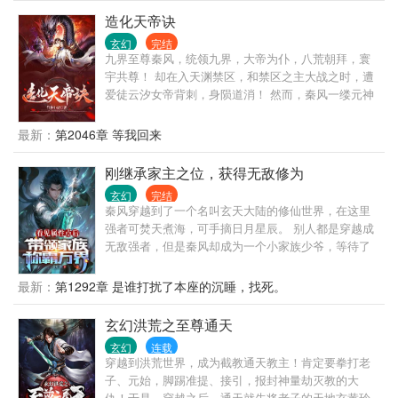
么？” 后悔？后悔有什么用？我绝不原谅！
造化天帝诀
玄幻
完结
九界至尊秦风，统领九界，大帝为仆，八荒朝拜，寰
宇共尊！ 却在入天渊禁区，和禁区之主大战之时，遭
爱徒云汐女帝背刺，身陨道消！ 然而，秦风一缕元神
不灭，重生在了一位杂灵根的秦家废材身上！ 这一
世，他修炼九天十地最强的，势必要重登绝巅，君临
最新：
第2046章 等我回来
诸天万界！
刚继承家主之位，获得无敌修为
玄幻
完结
秦风穿越到了一个名叫玄天大陆的修仙世界，在这里
强者可焚天煮海，可手摘日月星辰。 别人都是穿越成
无敌强者，但是秦风却成为一个小家族少爷，等待了
十八年后终于迎来了金手指。 恭喜主人获得，绑定家
族即可开启。 绑定家族第一天，恭喜主人绑定家族成
最新：
第1292章 是谁打扰了本座的沉睡，找死。
功，家族气运点360点。 “系统，你迟到了18年，你是
不是该补偿补偿我？” “叮，补偿礼包已发放。” “叮，恭
玄幻洪荒之至尊通天
喜主人获得神级功法混沌神决” “叮，恭喜主人获得神
玄幻
连载
级体质混沌神体” “叮，恭喜主人获得神级战技混沌战
穿越到洪荒世界，成为截教通天教主！肯定要拳打老
经” “叮，恭喜主人获得九转大帝境修为”
子、元始，脚踢准提、接引，报封神量劫灭教的大
。。。。。。。。 绑定家族第二天，恭喜主人家族出
仇！于是，穿越之后，通天就先将老子的天地玄黄玲