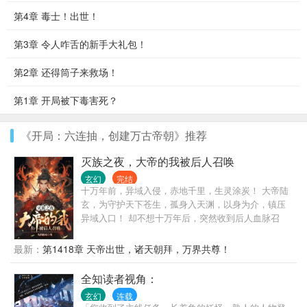
第4章 毒士！出世！
第3章 令人咋舌的新手大礼包！
第2章 还得筒子来救场！
第1章 开局被下毒害死？
《开局：六连抽，创建万古帝朝》推荐
灭族之夜，大帝的我被后人召唤
玄幻
完结
十万年前，异域入侵，赤地千里，生灵涂炭！ 大帝陆
玄，为守护天下苍生，孤身入天渊，以身为介，镇压
异域入口！ 却不想十万年后，突然收到后人血脉召
唤！ “老祖宗，您还活着吗？” “您老再不回归，陆家就
要……死绝了！” …… 这一日，尘封了十万年的葬天
最新：
第1418章 天帝出世，诸天朝拜，万界共尊！
神剑，重新出世，苍天啼血，万剑悲鸣！ “本帝只是老
了，不是死了！” “一群忘恩负义之辈，岂配本帝守
全知读者视角：
护！” 天渊深处，陆玄怒火滔天，冰冷之声，传遍诸
玄幻
连载
天！ “我为诸天，镇守天渊十万年，尔等蝼蚁竟敢辱我