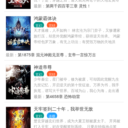
现风雷剑体，奖励家族气运10000点，恭喜主人获得风
珑宝塔给抢了！然后，得至宝，收道侣，立截教，通
最新：
第两千四百零三章 灵性！
雷剑体X20。 多年以后，秦风发现秦家已经称霸玄天
天威名，名震诸天万界！
大陆，压的所有势力都抬不起头。 这时秦风才发现，
鸿蒙霸体诀
原来自己早已经站在万界之巅，家族大帝多如狗，准
帝满地走。 而对于秦风来说，玄天大陆覆手可灭。 上
玄幻
完结
天才落难，人不如狗！ 林玄沦为宗门弃子，又惨遭家
界神明见到秦风，也恭恭敬敬的叫一声秦爷。
族打压，却意外觉醒鸿蒙帝经，获得逆天传承。 鸿蒙
帝经包罗万象，有无上功法；有焚毁万物的天地洪
炉；压缩时空的战域幻境；横压九天十地的剑道至
尊；杀戮成性的魔族之祖；称霸洪荒的上古真灵；诞
最新：
第1875章 混元神殿见至尊，玄帝一言惊万古
生自混沌的先天灵物…… 凭借这逆天造化，林玄强势
崛起，斩天骄、灭大能，踏星河、吞位面，证道鸿蒙
神道帝尊
帝尊！
玄幻
完结
少年秦尘，星门被夺，修为被废，可却因此觉醒九生
九世记忆，开启逆天的第十世征途。万界为书，我手
执笔，谱写大千世界。百域为山，我心为海，走出通
天神道。手擎天，脚踏地，这一世，我为帝尊，谁，
最新：
第4658章 恐怖劫雷
敢不服？
天牢签到二十年，我举世无敌
玄幻
连载
楚玄穿越玄幻世界，成为大夏王朝被废太子。 开局被
打入天牢，好在觉醒签到系统。 只要在特殊地点签