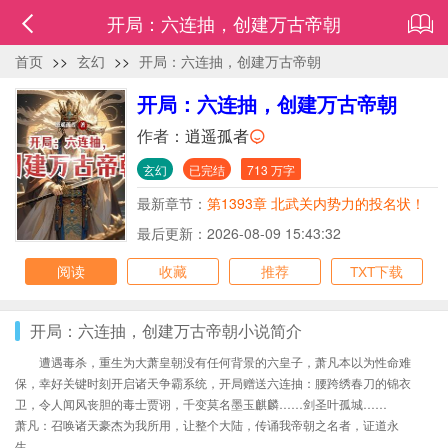
开局：六连抽，创建万古帝朝
首页
>>
玄幻
>>
开局：六连抽，创建万古帝朝
开局：六连抽，创建万古帝朝
作者：
逍遥孤者
玄幻
已完结
713 万字
最新章节：
第1393章 北武关内势力的投名状！
各大城门相继陷落！
最后更新：2026-08-09 15:43:32
阅读
收藏
推荐
TXT下载
开局：六连抽，创建万古帝朝小说简介
遭遇毒杀，重生为大萧皇朝没有任何背景的六皇子，萧凡本以为性命难
保，幸好关键时刻开启诸天争霸系统，开局赠送六连抽：腰跨绣春刀的锦衣
卫，令人闻风丧胆的毒士贾诩，千变莫名墨玉麒麟……剑圣叶孤城……
萧凡：召唤诸天豪杰为我所用，让整个大陆，传诵我帝朝之名者，证道永
生……