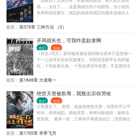
「您收到了主线任务」长着角的妖怪，熟人的人物登
后人，断我传承！” “既如此，那就拉上诸天一起陪葬
场……太扯了……这是我读过的小说剧情。当小说的
吧！” 这一日，天渊封印解除，异域再临，诸天沦陷！
世界和现实重合，残忍的鬼怪和残忍的逃杀游戏向人
们袭来。一个世界灭亡了，新的世界诞生。而我，则
是知晓新世界结局的唯一读者。如果我的人生和现在
最新：
第379章 三种方法 （3）
不同 那会是什么样的呢？
开局就长生，可我咋是奴隶啊
玄幻
完结
（长生+苟王）获得修真修改器的陈信原本只是想做一
个一心追求长生的无敌修士，却因误选新手礼包而被
坑，十世奴隶出身。 十世奴隶百年积累，不及那些天
骄刚出生时所拥有的万分之一，但陈信绝不放弃长生
路。 “出身寒微不是耻辱，能屈能伸方为丈夫”
最新：
第1849章 大道唯一
绝世天资被欺辱，我叛出宗你哭啥
玄幻
完结
江寒重生了。 前世，他身具绝世天资，却受到不公平
对待，师弟诬陷，师姐厌弃，师傅冷眼相待，最终含
恨而死。 重来一世，江寒绝不再委屈自己，愤而叛出
宗门，以绝世天资加入紫霄剑宗，势要和她们断的一
干二净！ 可没想到，师傅师姐竟然开始后悔，哭着求
最新：
第1765章 举界飞升
我回去。 江寒冷笑：“都叛出宗门了，还求我回去干什