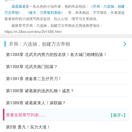
逍遥孤者
是一名出色的小说作者，他的作品包括：《
开局：六连抽，创建
万古帝朝
》、《
诸天：万界签到系统
》、等，本本精品，字字珠玑，作者逍遥
孤者创作的小说情节跌宕起伏、扣人心弦，情节与文笔俱佳。
最新章节开局：六连抽，创建万古帝朝全文阅读推荐地址：
https://m.38xs.com/shu/391585.html
开局：六连抽，创建万古帝朝
第1393章 北武关内势力的投名状！各大城门相继陷落！
第1392章 北武关南门陷落？
第1391章 准备拿二五仔开刀！
第1390章 诸葛家的送的礼物！诚意？
第1389章 诸葛家来人！谈联姻？
查看全部章节列表......
【展开+】
第5章 萧凡！实力大涨！