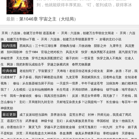
到，他就能获得丰厚奖励。 “叮，签到成功，获得寒冰
圣体！” “叮，签到成功，获得九龙拉棺！” “叮，签到成
功，获得龙象镇狱劲！” 多年后，当楚玄走出天牢，却
最新：
第1046章 宇宙之主（大结局）
发现自己已经举世无敌！
-
-
开局：六连抽，创建万古帝朝 逍遥孤者
开局：六连抽，创建万古帝朝全文阅读
开局：六连
-
-
抽，创建万古帝朝txt下载
开局：六连抽，创建万古帝朝最新章节
好看的玄幻小说
站内强推
西南风云：三十年江湖往事
邪物典当铺：只收凶物
阴影之外
九霄帝主
风流赘
婿
别叫我歌神
生于1984
官场之绝对权力
风流大宋
快穿：炮灰男配不走剧情
蒸汽朋克下的
神秘世界
天生尤物
穿书之炮灰原配摆烂记
瘸子的剑
一世富贵
快穿之路人不炮灰
仕途人
生
网游：我把刺客玩成狙击手
穿越之纵横武侠
春野尤物寡嫂
经典收藏
老祖别苟了，宇宙要没了
夭寿啦！老祖宗你还有多少前女友
厨神，妖兽：不好，我
们成食材了
多子多福，我的子嗣都是仙灵根
九龙至尊
系统赋我长生，活着终会无敌
全知读者
视角：
修仙：从在炼器铺当厨子开始
一天提升一境界，半年干破这苍穹
治病加寿：她们都来找
我了！
人生模拟：让女剑仙抱憾终身
长生苟道：开局吹唢呐，送葬修仙
镇守仙秦：地牢吞妖六
十年
我有一身被动技
修仙：我真没想当舔狗！
反派：禁忌女帝师尊，我无敌了！
不抢钱，我
怎么修仙？
玄幻：开局签到九转玄功
天材地宝杂质太多？让我提纯一下
长生修仙：每百年一种
神级奖励
最近更新
成了反派却想当舔狗
异界游乐场
蛮荒古界记
封神：拜师元始，我竟成了周武
王
逍遥行万古
武界修道
神级卡徒
玄幻：从成为家族灵兽开始
帝国权杖
逆女！他镇压大
凶，你逐他出宗？
聚灵飞升
穿越斗罗之擂鼓瓮金锤
全球万鬼夜行
一剑九州
太平令
娘子真
不是蛇妖
洪荒：开局拾取盘古大神词条
兽血沸腾
修真从养猪豚开始
寒棺仙缘传
天骄修仙