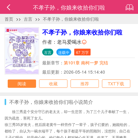
不孝子孙，你娘来收拾你们啦
首页
>>
古言
>>
不孝子孙，你娘来收拾你们啦
不孝子孙，你娘来收拾你们啦
作者：
老马爱喝水
古言
连载中
67 万字
最新章节：
第101章 南柯一梦 完结
最后更新：2026-05-14 15:14:40
阅读
收藏
推荐
TXT下载
不孝子孙，你娘来收拾你们啦小说简介
徐三秀是个安分守己的老太太，却一生悲苦，为了三个儿子奉献了一生，
因为疏忽，害死了女儿。
徐三秀35岁丧夫，然后跟老黄牛一样劳作了一辈子，孩子们要的，她能给的，
都给了，自认为一碗水端平了，每个孩子都是平等的照顾到，没想到，自己在
儿子们眼中，却是偏心的，他们每个人都对她心生不满，临老了，不愿赡养