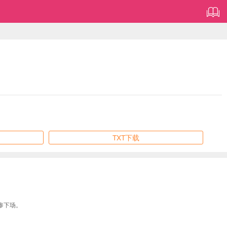
TXT下载
惨下场。