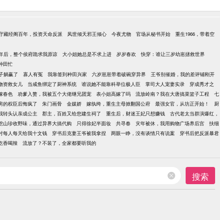
守藏经阁百年，投资天命反派
凤世倾天邪王倾心
今夜尤物
官场从秘书开始
重生1966，带着空
年后，整个侯府跪求我原谅
大小姐她总是不求上进
岁岁春欢
快穿：谁让三岁幼崽拯救世界
种田忙
子躺赢了
寡人有冤
我靠签到种田兴家
六岁崽崽带着破碗穿异界
王爷别催婚，我的差评铺刚开
物资救女儿
当咸鱼绑定了厨神系统
谁说她不能靠科举位极人臣
掌司大人宠妻实录
穿成秀才之
嫁春色
劝爹入赘，我被五个大佬继兄团宠
表小姐高嫁了吗
流放岭南？我在大唐搞菜篮子工程
七
房的权臣后悔疯了
朱门画骨
金媒娇
嫁纨绔，重生主母掀翻国公府
最强女官，从坊正开始！
厨
我转头认亲成公主
郡主，百姓又给您建生祠了
重生后，财迷王妃只想赚钱
古代老太当群演爆红，
挖山珍收野味，通过异界大搞代购
只得徐妃半面妆
共寻春
灾年被休，我用购物广场养后宫
扶细
村每人每天给我十文钱
穿书后克妻王爷被我拿捏
两眼一睁，没有谈情只有说案
穿书后把反派暴君
吃香喝辣
流放了？不装了，全家都要听我的
搜索