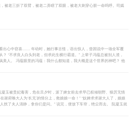
腿，被老三折了双臂，被老二弄瞎了双眼，被老大刺穿心脏一命呜呼。司嫣
看出心中窃喜…… 年幼时，她行事古怪，语出惊人，曾因说中一场全军覆
？ “不求良人白头到老，但求此生横行霸道。” 上辈子冯蕴总被别人渣，
疯美人。 冯蕴眼里的冯蕴：我什么都知道，我大概是这个世界的神吧？ 他
 阮凝玉被贵妃毒害，危在旦夕时，派了婢女前去求早已权倾朝野、狠厉无情
谢府唤大人为‘长兄’的情分上，救娘娘一命！” “奴婢求求谢大人了，娘娘
之人扰了夫人清静，拿你们是问。” 说完，便放下车帘，绝尘而去。 阮凝玉就
，便是谢凌！ （追妻火葬场）