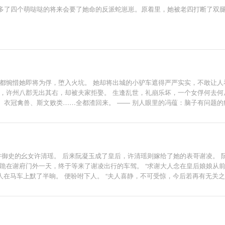
多了四个萌哒哒的将来会要了她命的反派蛇崽崽。原着里，她被老四打断了双
人都惋惜她即将为俘，堕入火坑。 她却将出城的小驴车遮得严严实实，不敢让人
，许州八郡无出其右，却被夫家拒娶。 生逢乱世，礼崩乐坏，一个女俘何去何从
衣冠禽兽、斯文败类……全都渣回来。 —— 别人眼里的冯蕴：脑子有问题的
许御史的幺女许清瑶。 后来阮凝玉成了皇后，许清瑶则嫁给了她的表哥谢凌。
跪在谢府门外一天，终于等来了谢凌出行的车驾。 “求谢大人念在皇后娘娘从前在
人在马车上默了半晌。 便吩咐下人。 “夫人喜静，不可受惊，今后若再有无关
到了尚是谢家表姑娘的岁月。 这日她同沈小侯爷私奔，而半道将她捉拿住的人