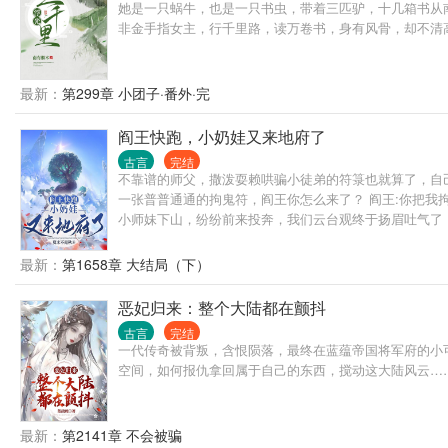
她是一只蜗牛，也是一只书虫，带着三匹驴，十几箱书从
非金手指女主，行千里路，读万卷书，身有风骨，却不清
最新：
第299章 小团子·番外·完
阎王快跑，小奶娃又来地府了
古言
完结
不靠谱的师父，撒泼耍赖哄骗小徒弟的符箓也就算了，自
一张普普通通的拘鬼符，阎王你怎么来了？ 阎王:你把我
小师妹下山，纷纷前来投奔，我们云台观终于扬眉吐气了
最新：
第1658章 大结局（下）
恶妃归来：整个大陆都在颤抖
古言
完结
一代传奇被背叛，含恨陨落，最终在蓝蕴帝国将军府的小
空间，如何报仇拿回属于自己的东西，搅动这大陆风云…
最新：
第2141章 不会被骗