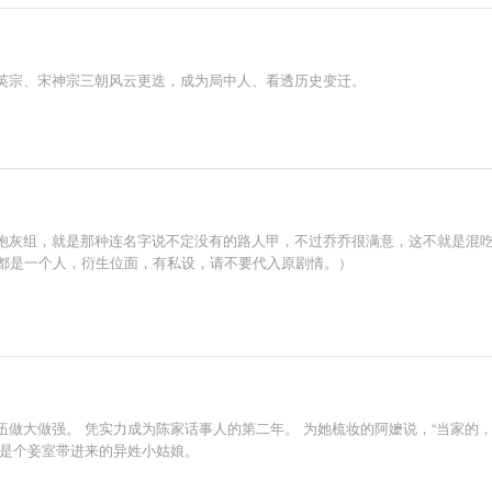
英宗、宋神宗三朝风云更迭，成为局中人、看透历史变迁。
炮灰组，就是那种连名字说不定没有的路人甲，不过乔乔很满意，这不就是混
主都是一个人，衍生位面，有私设，请不要代入原剧情。）
大做强。 凭实力成为陈家话事人的第二年。 为她梳妆的阿嬷说，“当家的，这
人是个妾室带进来的异姓小姑娘。