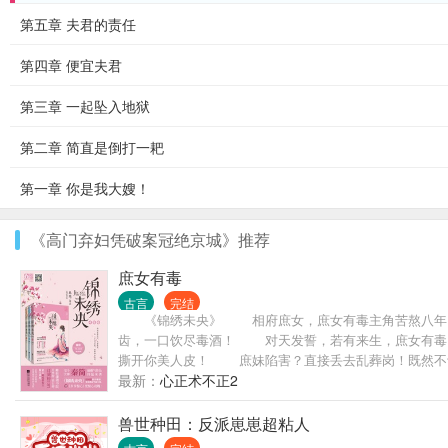
第五章 夫君的责任
第四章 便宜夫君
第三章 一起坠入地狱
第二章 简直是倒打一耙
第一章 你是我大嫂！
《高门弃妇凭破案冠绝京城》推荐
庶女有毒
古言
完结
《锦绣未央》 相府庶女，庶女有毒主角苦熬八年，
齿，一口饮尽毒酒！ 对天发誓，若有来生，庶女有毒
撕开你美人皮！ 庶妹陷害？直接丢去乱葬岗！既然不
拜。 看来，庶女有毒主角她这辈子的清静生活——还
最新：
心正术不正2
兽世种田：反派崽崽超粘人