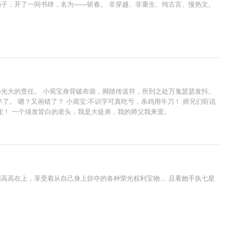
子，开了一间书肆，名为——斩春。 非穿越、非重生、纯古言、慢热文。
光大的责任。 小焉宝身背破布袋，脚踏传送符，所到之处万鬼瑟瑟发抖。
了。 嗯？又画错了？ 小焉宝:不识字可真吃亏，杀鸡用牛刀！ 师兄们听说
宠！ 一个须发皆白的老头，我是大徒弟，我的师父我来宠。
高高在上，享受着从自己身上掠夺的各种荣光权利宝物… 且看她手执七星