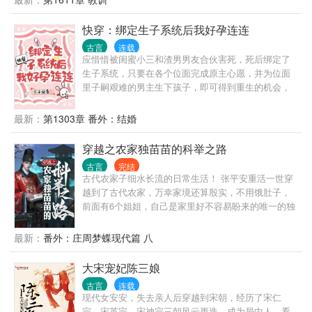
嫡出二姑娘日子过的越来越糟心，还好有个温柔漂亮
从骨子里疼爱她的长姐。 可古代女子生活太艰难了，
快穿：绑定生子系统后我好孕连连
何况是她这种官宦出身又小门小户的女儿，联姻是最
古言
连载
基本的，为家族某的利益更是必须的。 更可怕的是…
应惜惜被闺蜜小三和渣男男友合伙害死，死后绑定了
在这个时代自己的人生…自己竟然无可奈何… 难道不
生子系统，只要在各个位面完成原主心愿，并为位面
靠男人，就活不下去吗！ 温以缇发现自己不能再躺平
里子嗣艰难的男主生下孩子，即可得到重生的机会，
了，她必须要在这个时代有生存下去的能力！ 靠自己
回到现实世界。 为了活命并且报仇，应惜惜接下了任
走出一条富贵荣华之路它不香吗？
务。 （位面1：有马甲的糙汉猎户X二婚娇美农妇（双
最新：
第1303章 番外：结婚
洁）） 被渣男污蔑出轨还生不出孩子，应惜惜反手揭
露渣男不举真相，休了渣男，和全村最猛的糙汉猎户
穿越之农家独苗苗的科举之路
成亲生了孩子打脸渣男和造谣的村民，谁知猎户还有
古言
完结
隐藏身份，竟然是...... （位面2：不受宠想报仇的庶女
古代农家子细水长流的日常生活！ 张平安重活一世穿
X阴郁的已死之人（双洁）） （位面3：假千金也想带
越到了古代农家，万幸家境还算殷实，不用饿肚子，
球跑（双洁）） （评分低是因为评分人数少）
前面有6个姐姐，自己是家里好不容易盼来的唯一的独
苗苗，父母重男轻女，6个姐姐个个儿彪悍，全被洗脑
成扶弟魔，身为唯一的男丁真的压力山大，本来只想
最新：
番外：庄周梦蝶现代篇 八
考个功名安稳度日，哪料到这千疮百孔的飘摇江山都
没苟到张平安成亲就要嗝了，又是饥荒又是兵祸，不
大宋宠妃陈三娘
得不带着一家人开启生存模式，卷入了这时代的漩涡
古言
连载
中。 无空间无金手指！！！男主不圣母！！！ 靠自己
现代女安安，失去亲人后穿越到宋朝，经历了宋仁
的智慧和个人魅力成长的升级流故事！
宗、宋英宗、宋神宗三朝风云更迭，成为局中人、看