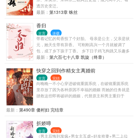
透历史变迁。
最新：
第1313章 蛛丝
香归
古言
连载
带着记忆的荀香投了个好胎。 母亲是公主，父亲是状
元，她天生带有异香。 可刚刚高兴一个月就被调了
包，成了乡下孩子丁香。 乡下日子鸡飞狗跳又乐趣多
多。 祖父是恶人，三个哥哥个个是人才。 看丁香如何
最新：
第六百七十八章 凯旋（终章）
调教老小孩子，带领全家走上人生巅峰。 一切准备就
绪，她寻着记忆找到那个家。 假荀香风光正好……
快穿之回到作精女主离婚前
古言
完结
向晚晚一不小心穿进破镜重圆系统，在破镜重圆系统
里存放了因为各种原因不幸福的婚姻 而她的任务就是
拯救这些即将破碎的婚姻，代替原主和男主重归于
好…… 第一世：勾三搭四小寡妇VS宠妻糙汉打铁匠
第二世：蠢笨自私农户女VS爱哭硬汉入赘男 第三世：
最新：
第490章 傻村妇 完结章
娇软作精富家女VS闷骚古板大总裁 第四世：懒馋邋遢
破落户VS胆小柔软小夫侍 第五世：爱慕虚荣富商女
折娇啼
VS瘸腿苦难小王爷 ……………（其他cp待解锁） 立
古言
完结
意：好的感情和婚姻，需要双方的沟通理解 非切片男
（男主后悔到发疯+男女主互虐+好友抢妻+男二上位