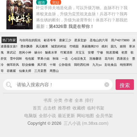
都市
完结
叶尘手持天地造化鼎，可以升级万物。血脉不行？我
将蛟龙血脉，升级为蛮荒祖龙血脉！兵器不行？我再
将生锈的断剑，升级为凌霄帝剑！体质不行？那我把
先天剑体，升级为万千星辰剑体！夺天地造化，窃阴
最新：
第4326章 我是在帮你！
阳轮回。生死看淡，不服就干！...
热门作家
与你同在的阳光
彬语爷爷
唐家三少
星辰玄妙
圣地山的六哥
用户42173650
冰
凌蔷薇女孩1
墨剑飘香
凤元糖果
城里的村姑
竹晴园
美丽雅阁210
残剑
园九
姬朔
寒冰
曳
寒武记
悠闲小神
缘分0
魅夜水草
竹篱清茶
月宝玉
安缨
宁修
恍若晨曦
初景
歌
舒笑
雪中回眸
包包紫
苹果小姐
秋味
一念
心动豆鱼叉
浩瀚馨语
花与剑
西唐居士
墨
泠
侧耳听风
职业偷懒
凤不羁
十瑚
公孙筱依
我吃西红柿
九方yu
彭化食品
纯情犀利
哥
容酱紫
仙秦太师
三月棠墨
周墨山
搜索
书库
分类
作者
全本
排行
首页
点击榜
推荐榜
收藏榜
临时书架
电脑版
全部小说
最近更新
网站地图
会员书架
Copyright © 2026
三八小说 (m.38xs.com)