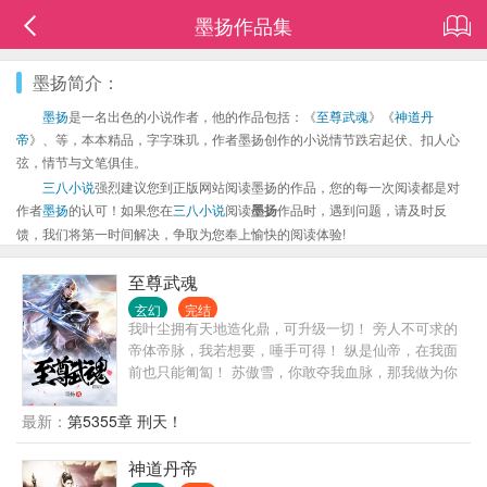
墨扬作品集
墨扬简介：
墨扬
是一名出色的小说作者，他的作品包括：《
至尊武魂
》《
神道丹
帝
》、等，本本精品，字字珠玑，作者墨扬创作的小说情节跌宕起伏、扣人心
弦，情节与文笔俱佳。
三八小说
强烈建议您到正版网站阅读墨扬的作品，您的每一次阅读都是对
作者
墨扬
的认可！如果您在
三八小说
阅读
墨扬
作品时，遇到问题，请及时反
馈，我们将第一时间解决，争取为您奉上愉快的阅读体验!
至尊武魂
玄幻
完结
我叶尘拥有天地造化鼎，可升级一切！ 旁人不可求的
帝体帝脉，我若想要，唾手可得！ 纵是仙帝，在我面
前也只能匍匐！ 苏傲雪，你敢夺我血脉，那我做为你
一辈子的噩梦！
最新：
第5355章 刑天！
神道丹帝