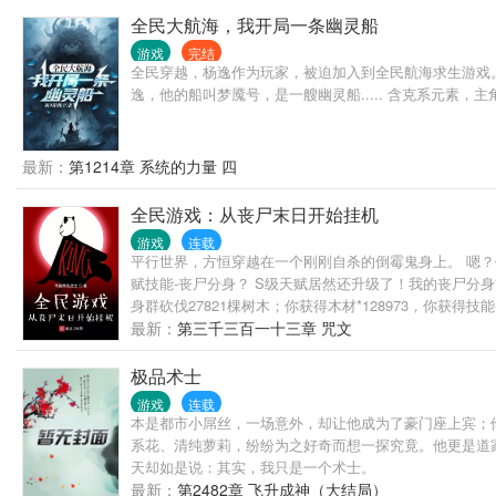
全民大航海，我开局一条幽灵船
游戏
完结
全民穿越，杨逸作为玩家，被迫加入到全民航海求生游戏。
逸，他的船叫梦魇号，是一艘幽灵船..... 含克系元素
最新：
第1214章 系统的力量 四
全民游戏：从丧尸末日开始挂机
游戏
连载
平行世界，方恒穿越在一个刚刚自杀的倒霉鬼身上。 嗯？
赋技能-丧尸分身？ S级天赋居然还升级了！我的丧尸分身
身群砍伐27821棵树木；你获得木材*128973，你获
最新：
第三千三百一十三章 咒文
极品术士
游戏
连载
本是都市小屌丝，一场意外，却让他成为了豪门座上宾；
系花、清纯萝莉，纷纷为之好奇而想一探究竟。他更是道
天却如是说：其实，我只是一个术士。
最新：
第2482章 飞升成神（大结局）