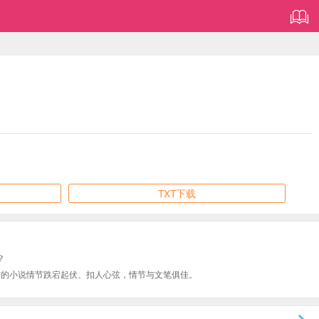
TXT下载
？
创作的小说情节跌宕起伏、扣人心弦，情节与文笔俱佳。