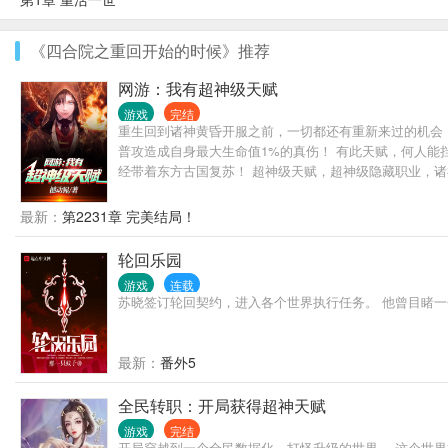
《四合院之重回开始的时候》推荐
网游：我有超神级天赋
游戏
完结
重生回到诸神黄昏开服之前，一切都还有重新来过的机会
普攻造成自身最大生命值1%的真伤！ 有此天赋，何人能
经带着东方古国复苏！ 超神级天赋，超神级隐藏职业，诸
挡……等等，雪帝怎么一箭就清空了我的血条。 当一个弓
最新：
第2231章 完美结局！
轮回乐园
游戏
连载
苏晓签订轮回契约，进入各个世界执行任务。 他曾目睹一
最新：
番外5
全民转职：开局获得超神天赋
游戏
完结
开局穿越到一个全民数据化，打怪升级的世界。 这个世