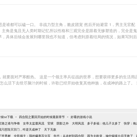
思是谁都可以磕一口。 非战力型主角，脆皮团宠 然后开始避雷 1，男主无官
！！主角是鬼且无人类时期记忆所以性格和三观完全是跟着无惨塑造的，完全是
早，具体后续会发展到哪里我也不知道，但考虑到原着结局的情况，如果写到后
上弦鬼都是很好的鬼还会护着他（虽然目的不纯） 5，逻辑尽量会完善，有疑
善。
，就要面对严寒酷热。 这是一个领主率兵征战的世界，想要获得更多的生活用
为怎么活下去绞尽脑汁的时候，许歌已经开始收复其他种族，在成神的路上了。
-
-
txt下载
四合院之重回开始的时候最新章节
好看的游戏小说
官路之谁与争锋
女帝太监最风流
官狱
阴影之外
大明风流
多子多福：他儿子太多了
快穿：炮
我只想毁灭宗门，咋逆天成神了
天下无敌
下世界树
全民领主：我的爆率百分百
年代：从农村到四合院
因为太欧皇，抽中铜雀台后无敌了