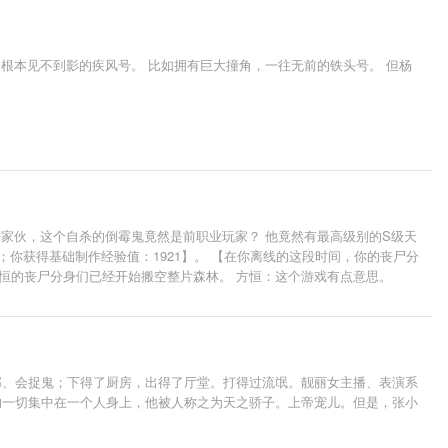
根本见不到影的疾风号。 比如拥有巨大撞角，一往无前的铁头号。 但杨
好家伙，这个自杀的倒霉鬼竟然是前职业玩家？ 他竟然有最高级别的S级天
；你获得基础制作经验值：1921】。 【在你离线的这段时间，你的丧尸分
候，方恒的丧尸分身们已经开始搬空整片森林。 方恒：这个游戏有点意思。
邪、会捉鬼；下得了厨房，出得了厅堂。打得过流氓。靓丽女主播、表演系
的一切集中在一个人身上，他被人称之为天之骄子。上帝宠儿。但是，张小