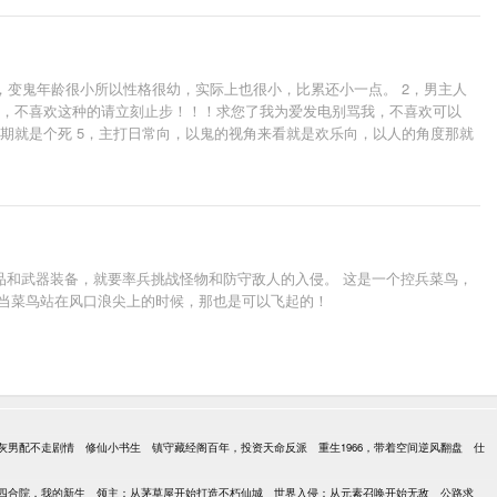
配，变鬼年龄很小所以性格很幼，实际上也很小，比累还小一点。 2，男主人
鬼，不喜欢这种的请立刻止步！！！求您了我为爱发电别骂我，不喜欢可以
期就是个死 5，主打日常向，以鬼的视角来看就是欢乐向，以人的角度那就
问可以提出，我看到都会回复，有建议也可以说，会参考会改正，但拜托别
品和武器装备，就要率兵挑战怪物和防守敌人的入侵。 这是一个控兵菜鸟，
 当菜鸟站在风口浪尖上的时候，那也是可以飞起的！
灰男配不走剧情
修仙小书生
镇守藏经阁百年，投资天命反派
重生1966，带着空间逆风翻盘
仕
四合院，我的新生
领主：从茅草屋开始打造不朽仙城
世界入侵：从元素召唤开始无敌
公路求