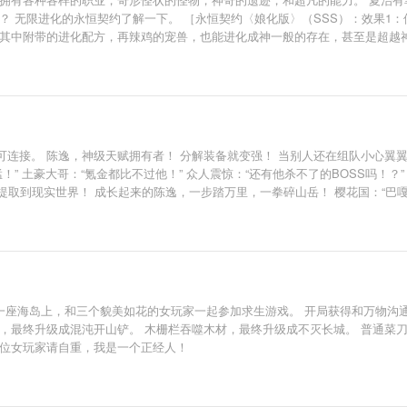
？ 无限进化的永恒契约了解一下。 ［永恒契约〈娘化版〉（SSS）：效果1
其中附带的进化配方，再辣鸡的宠兽，也能进化成神一般的存在，甚至是超越神
以生命为代价，献祭全部血量，造成十倍的血量攻击！］ 爆不出装备？ ［天官
皆可连接。 陈逸，神级天赋拥有者！ 分解装备就变强！ 当别人还在组队小心翼
 土豪大哥：“氪金都比不过他！” 众人震惊：“还有他杀不了的BOSS吗！？” “
品提取到现实世界！ 成长起来的陈逸，一步踏万里，一拳碎山岳！ 樱花国：“巴嘎
区的一座海岛上，和三个貌美如花的女玩家一起参加求生游戏。 开局获得和万物
，最终升级成混沌开山铲。 木栅栏吞噬木材，最终升级成不灭长城。 普通菜
各位女玩家请自重，我是一个正经人！