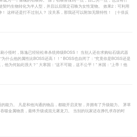
：使契约生物转化为半人型，并且以后限定召唤为女性宠物。 效果2：可利用
！ 这样还是打不过别人？ 没关系，那我还可以附加无限特性！ ［十倍反
赐福：将所有东西的爆率，直接提升十倍！］ …… 当得到合体技能之后，
翼刷小怪时，陈逸已经轻松单杀统帅级BOSS！ 当别人还在求购钻石级武器
为什么他的属性比BOSS还高！！” BOSS也自闭了：“究竟你是BOSS还是
，他为何如此强大？” 大寒国：“这不可能，这不公平！” 米国：“上帝！他
沟通的能力。 凡是和他沟通的物品，都能开启灵智，并拥有了升级能力。 茅草
刀吞噬金属物质，最终升级成混元屠龙刀。 当别的玩家还在挣扎求存的时