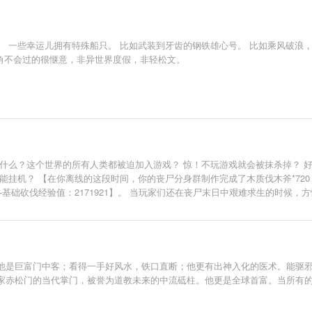
 一些幸运儿拥有特殊船只。 比如武装到牙齿的钢铁雄心号。 比如乘风破浪，
，主角不会过的很惬意，非异世界度假，非轻松文。
什么？这个世界的所有人类都被迫加入游戏？ 惊！不玩游戏就会被抹杀掉？ 
能挂机？ 【在你离线的这段时间，你的丧尸分身群制作完成了木质伐木斧*720
得技能-基础砍伐经验值：2171921】。 当玩家们还在丧尸末日中艰难求生的时
他是巨富门中客；看得一手好风水，铁口直断；他更有出神入化的医术。能驱
家赤松门的当代掌门，被誉为道教未来的中流砥柱。他更是全球首富。当所有