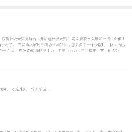
，获得神级天赋觉醒石，开启超神级天赋！ 每次普攻永久增加一点生命值！
新手村了。 当普通玩家还在跪舔主城导师，想要多学一个技能时，林天浩已
秒杀了我。 神级盾战:我护甲十万，血量五百万，自当横推十方，何人能
林天浩:我无敌，你们随意！
咆哮。 欢迎来到，轮回乐园……
幸成为一个落魄的召唤师。 除了召唤兽辣鸡一点，自己穷一点，也没有什