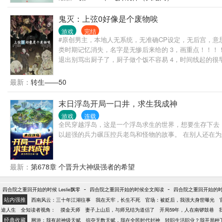
鬼灭：上弦0好像是个废物唉
游戏
完结
#原创男主，本地人无系统，无准确CP设定，无后宫，意
类时期记忆消失，名字是无惨后来给的 3，画重点！！
退出别骂出厨子了，厨子做个饭不容易 4，时间线起的很
是恐怖片了，主角是小孩子所以对所有人都有滤镜，觉得
上来就骂，孩子胆儿小。 目前只想到这些先这样，之后完
最新：
转生——50
末日浮岛开局一口井，求生我成神
游戏
连载
全民穿越浮岛，这是一个浮岛求生的世界，想要生存下去
以超强的兵力碾压控兵老鸟和怪物的故事。 在别人还在
最新：
第678章 个晋升大神级强者的希望
-
-
四合院之重回开始的时候 Leslie飘零
四合院之重回开始的时候全文阅读
四合院之重回开始的时候
站内强推
西南风云：三十年江湖往事
我在天牢，长生不死
官场：被贬后，我强大身世曝光
途人生
全知读者视角：
摸金天师
妻子上山后，与师兄结为道侣了
开局59年，人在南锣鼓巷
经典收藏
网游：我有超神级天赋
掠夺无数天赋，我在全民时代封神
转职生活职业？我开局种