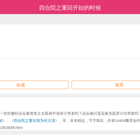
四合院之重回开始的时候
收藏
推荐
一世的傻柱还会被聋老太太跟易中海算计养老吗？还会被白莲花秦淮茹算计拉帮套吗
候
》、《
四合院之重生我为何大清
》、等，本本精品，字字珠玑，作者Leslie飘零
3699.html