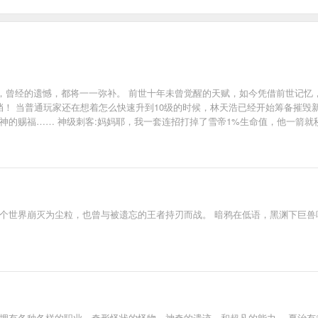
，曾经的遗憾，都将一一弥补。 前世十年未曾觉醒的天赋，如今凭借前世记忆
挡！ 当普通玩家还在想着怎么快速升到10级的时候，林天浩已经开始筹备摧毁
神的赐福…… 神级刺客:妈妈耶，我一套连招打掉了雪帝1%生命值，他一箭就
箭手血条有亿点点厚，真伤有亿点点高的时候，这游戏，就有些朴实无华了。 
个世界崩灭为尘粒，也曾与被遗忘的王者持刃而战。 暗鸦在低语，黑渊下巨兽
界拥有各种各样的职业，奇形怪状的怪物，神奇的遗迹，和超凡的能力。 夏治有