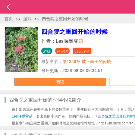
首页
>>
游戏
>>
四合院之重回开始的时候
四合院之重回开始的时候
作者：
Leslie飘零
游戏
已完结
535 万字
最新章节：
第1349章 被下面子的何晓
最后更新：2026-08-06 09:34:51
阅读
四合院之重回开始的时候小说简介
被赶出去冻死在桥洞底下的傻柱重生了，重生回到何大清跑路前一个月，重活
Leslie飘零
是一名出色的小说作者，他的作品包括：《
四合院之重回开始的时
最新章节四合院之重回开始的时候全文阅读推荐地址：https://m.38xs.com/shu/36