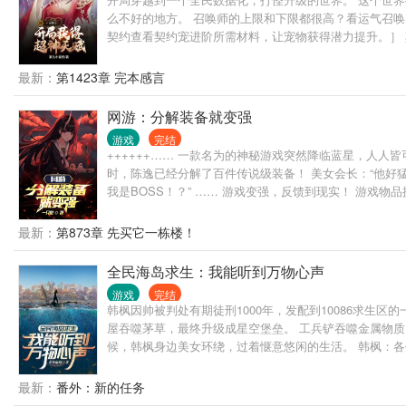
么不好的地方。 召唤师的上限和下限都很高？看运气召唤
契约查看契约宠进阶所需材料，让宠物获得潜力提升。］ 
伤：按照所受到的攻击数值，进行十倍反击！］ ［自爆：
夏天有了不一样的快乐……
最新：
第1423章 完本感言
网游：分解装备就变强
游戏
完结
++++++…… 一款名为的神秘游戏突然降临蓝星，人人
时，陈逸已经分解了百件传说级装备！ 美女会长：“他好猛！”
我是BOSS！？” …… 游戏变强，反馈到现实！ 游戏物
一人比肩百万军队！”
最新：
第873章 先买它一栋楼！
全民海岛求生：我能听到万物心声
游戏
完结
韩枫因帅被判处有期徒刑1000年，发配到10086求生
屋吞噬茅草，最终升级成星空堡垒。 工兵铲吞噬金属物质
候，韩枫身边美女环绕，过着惬意悠闲的生活。 韩枫：
最新：
番外：新的任务