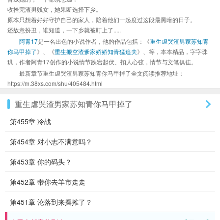
收拾完渣男贱女，她果断选择下乡。
原本只想着好好守护自己的家人，陪着他们一起度过这段最黑暗的日子。
还故意扮丑，谁知道，一下乡就被盯上了.....
阿青17
是一名出色的小说作者，他的作品包括：《
重生虐哭渣男家苏知青
你马甲掉了
》、《
重生搬空渣爹家娇娇知青猛追夫
》、等，本本精品，字字珠
玑，作者阿青17创作的小说情节跌宕起伏、扣人心弦，情节与文笔俱佳。
最新章节重生虐哭渣男家苏知青你马甲掉了全文阅读推荐地址：
https://m.38xs.com/shu/405484.html
重生虐哭渣男家苏知青你马甲掉了
第455章 冷战
第454章 对小志不满意吗？
第453章 你的码头？
第452章 带你去羊市走走
第451章 沦落到来摆摊了？