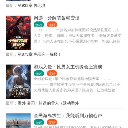
最新：
第933章 郭北县
网游：分解装备就变强
游戏
完结
++++++…… 一款名为的神秘游戏突然降临蓝星，人
人皆可连接。 陈逸，神级天赋拥有者！ 分解装备就变
强！ 当别人还在组队小心翼翼刷小怪时，陈逸已经轻
松单杀统帅级BOSS！ 当别人还在求购钻石级武器
时，陈逸已经分解了百件传说级装备！ 美女会长：“他
最新：
第873章 先买它一栋楼！
好猛！” 土豪大哥：“氪金都比不过他！” 众人震惊：“还
有他杀不了的BOSS吗！？” “为什么他的属性比BOSS
游戏入侵：抢男女主机缘会上瘾诶
还高！！” BOSS也自闭了：“究竟你是BOSS还是我是
游戏
完结
BOSS！？” …… 游戏变强，反馈到现实！ 游戏物品
全球游戏化+每个玩家都会觉醒神赐天赋： ……
提取到现实世界！ 成长起来的陈逸，一步踏万里，一
———— 虞寻歌重生后第一件事就是冲回家给自己不
拳碎山岳！ 樱花国：“巴嘎，他为何如此强大？” 大寒
久后就要入赘苏家的弟弟灌了瓶白的，让他错过第一
国：“这不可能，这不公平！” 米国：“上帝！他一人比
次游戏内测。 上辈子自己被这个狗东西糊弄忽悠，直
肩百万军队！”
到临死才知道他一直躲在背后算计自己。 弥留之际才
最新：
番外 雾刃┃错误的雪人（活动番外）
得知自己只是一本男频赘婿爽文的反派，他弟弟是赘
婿男主，被三大世家的女主争抢，而自己，则是男主
全民海岛求生：我能听到万物心声
那个暗恋男主到疯魔想要取代女主的恶毒姐姐。 她？
游戏
完结
暗恋男主要疯魔？想取代女主？ 好好好，你个赘婿为
韩枫因帅被判处有期徒刑1000年，发配到10086求生区