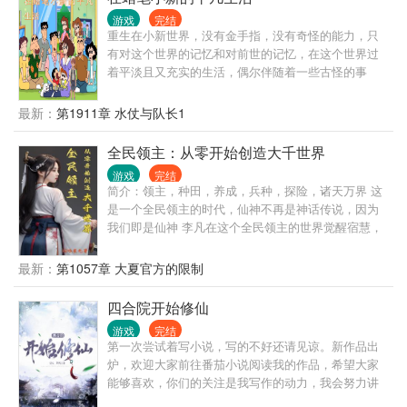
不称职的领头羊”“…但没有关系”“我严守着，侵略者也
游戏
完结
不知道的秘密——每当未来陷入绝望，我是唯一能回
重生在小新世界，没有金手指，没有奇怪的能力，只
到过去，改变悲剧的人”“我以谎言欺骗世界，无数次回
有对这个世界的记忆和对前世的记忆，在这个世界过
档摸黑前行”“一次次亲手埋葬失败的世界线”“一次次亲
着平淡且又充实的生活，偶尔伴随着一些古怪的事
手创造成功的世界线”“杀死每一个人，救赎每一个
情，在这个世界过着温馨的生活。其实大家都可以是
人”“——并将最好的一个【人类未来】，带给他们”“哪
自己的主角噢。??·??·??*?? ??
最新：
第1911章 水仗与队长1
怕承受鲜花着锦、背负亿万坟冢的岁月”…“…哪怕踩着
千千万万‘我’的尸骸与骨灰”…原创副本，大量长线伏笔
全民领主：从零开始创造大千世界
反转，多线结局，千张同人图副本进度:末世→白城→
狼人杀村→勇者恶龙→血族等…【时间长河的唯一守
游戏
完结
简介：领主，种田，养成，兵种，探险，诸天万界 这
望者，背负人类命运】【为众抱薪，不可冻毙于风
是一个全民领主的时代，仙神不再是神话传说，因为
雪】【——所以，第一玩家，千千万万次，你都会选
我们即是仙神 李凡在这个全民领主的世界觉醒宿慧，
择这无法回头的道路，救人世于水火…对吧？】…
成为别人口中的大能转世，仙王重修，天生觉醒金色
【“对。”】…
领主之心 世界爱着他，虚空也眷顾着他，李凡会走上
最新：
第1057章 大夏官方的限制
怎样的道路呢 世界给予了李凡金色的领主之心，虚空
给予了李凡异化万物的能力，李凡在这两者之间又该
四合院开始修仙
如何平衡 呢？ →：百步穿杨，箭无虚发 →：妖精赐
游戏
完结
福，无所不能 →：鬼斧神工，锻造万物
第一次尝试着写小说，写的不好还请见谅。新作品出
············································· 无穷的世界，无尽的
炉，欢迎大家前往番茄小说阅读我的作品，希望大家
宝藏，都深深埋藏在虚空当中 权力，财富，美人，一
能够喜欢，你们的关注是我写作的动力，我会努力讲
切都在虚空当中 如果你想要，那就去虚空探索吧
好每个故事！