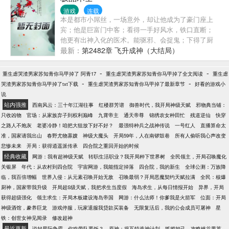
父对顾沉说：“顾沉，不如来奥特警备队当个顾问吧，
游戏
连载
待遇等同奥特兄弟，如何？”
本是都市小屌丝，一场意外，却让他成为了豪门座上
宾；他是巨富门中客；看得一手好风水，铁口直断；
他更有出神入化的医术。能驱邪、会捉鬼；下得了厨
房，出得了厅堂。打得过流氓。靓丽女主播、表演系
最新：
第2482章 飞升成神（大结局）
系花、清纯萝莉，纷纷为之好奇而想一探究竟。他更
是道家赤松门的当代掌门，被誉为道教未来的中流砥
-
-
重生虐哭渣男家苏知青你马甲掉了 阿青17
重生虐哭渣男家苏知青你马甲掉了全文阅读
重生虐
柱。他更是全球首富。当所有的一切集中在一个人身
-
-
哭渣男家苏知青你马甲掉了txt下载
重生虐哭渣男家苏知青你马甲掉了最新章节
好看的游戏小
上，他被人称之为天之骄子。上帝宠儿。但是，张小
说
天却如是说：其实，我只是一个术士。
站内强推
西南风云：三十年江湖往事
红楼群芳谱
御兽时代，我开局神级天赋
邪物典当铺：
只收凶物
官场：从家族弃子到权利巅峰
九霄帝主
通天帝尊
锦绣农女种田忙
残道逆仙
快穿
之路人不炮灰
老婆冷静！咱把大狙放下好不好？
最强特种兵之战神传说
一号红人
直播算命太
准，国家请我出山
春野尤物寡嫂
神级大魔头
开局59年，人在南锣鼓巷
所有人偷听我心声改变
悲惨未来
开局：获得逍遥派传承
四合院之重回开始的时候
经典收藏
网游：我有超神级天赋
转职生活职业？我开局种下世界树
全民领主，开局召唤魔化
关银屏
年代：从农村到四合院
宇宙网游，我能指定掉落
四合院，我的新生
全球公测：万族降
临，我百倍增幅
世界入侵：从元素召唤开始无敌
召唤最弱？开局恶魔契约天赋拉满
全民：核爆
厨神，国家带我升级
开局超S级天赋，我把求生当度假
海岛求生，从每日情报开始
异界，开局
获得超级强化
领主求生：开局木板建设海岛帝国
网游：什么法师！你爹我是火箭军
位面：开局
神级酒馆，豢养巨龙
游戏停服，玩家退服我贷款买装备
无限复活后，我的公会成员可屠神
星
铁：创世女神见闻录
修改超神
最近更新
说好星际争霸，你咋带队要饭？
原神：提瓦特造神计划
狐媚妲己，攻略峡谷男英