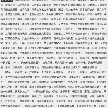
雄
游戏入侵：从梦境开始
人鱼女王横扫星际
无限：全副本Boss都想独占我
公路求生，我靠每
日情报当捡漏王
诡异入侵：假千金靠氪金带飞蓝星
国运：武力值爆表？我拿智商换的
恶女掉马
后，全星际大佬吻上来了
废品站通万界，靠捡破烂暴富了
带毛茸茸公路求生，开局一辆破车
小
马宝莉之青里
网游：我和怪物的一万种死法
游戏入侵：我靠无限吞噬杀疯了！
我在公路求生游
戏靠考试发家致富
修仙大佬在生存游戏里嘎嘎乱杀
全民荒岛：六岁崽崽靠捡垃圾封神
修仙无灵
根，我的外挂多点怎么了
欺负我没灵根？我的草能成精
公路求生，开局矿卡我逆袭成榜一
网
游：从死囚狱到巅峰玩家
恶毒魔女她只想通关
公路求生，开玩具车也能当榜一？
网游之青城剑
仙
万界经营系统，我的小餐车封神
末日开局：我成欧皇一路躺赢
欠债一个亿？游戏捡漏成首
富
末世，修改一个字，主角团求带飞
禁忌游戏TABOO
求生游戏：我在海岛养恐龙
AG：从20年
开始建立王朝
诡异开局，我成了恐怖游戏NPC
技能书难爆？那她批发是怎么回事
足球：我的女
友都是顶流超模
中场暴君：从葡超开始统治世界
燃烧吧！这该死的末世！
游戏降临：我的技能
偷BUG
网游：我一人，便是最强神殿！
荒岛求生，我一个人穿越了？
游戏求生：低调再低调榜
一我都要
1米78，我的模板是奥尼尔
全球穿越，开局觉醒SSS血脉
全球净化：我的系统是神
骸
星律：玩家纪元
全民穿越求生：我能抽取每日礼包
像素游戏成真了，但我是通缉榜
一
NBA：开局神选之体，打哭詹皇
全民领主：凤鸣岐山，一统天下
让你递水，你怒喷乔丹黑卤
蛋
重生之我在AG当赛训总监
网游：我的鉴定术能看透未来
电竞乌鸦哥，调教全联盟
诡域求
生：开局炼化古龙觉醒神瞳
篮球：我的身后，站的是92梦一
全民求生：开局一辆餐车
职业哥穿
回十几年前，暴打全联盟
王者：老登最后一舞，舞成通天代
NBA：这华人新秀是钢铁之躯！
技
能一键满级，我无敌怎么了
LOL技能在网游当3S天赋
全职高手：崛起新星
宝可梦世界降临，只
有我保留记忆
超现实网游
铁幕之下：振兴男足
三角洲求生：我的室友麦晓雯
NBA：收购湖
人，打劫大姚！
星渊中的月辉
网游之神偷之手
太虚之逆
废土：我的列车无限进化成神国
重
生之传奇热血霸业
开局E级天赋？我的蓝条无敌了
带着模版救华夏
开局成为主神，麾下全是沙