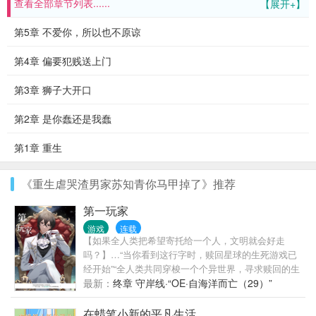
查看全部章节列表......
【展开+】
第5章 不爱你，所以也不原谅
第4章 偏要犯贱送上门
第3章 狮子大开口
第2章 是你蠢还是我蠢
第1章 重生
《重生虐哭渣男家苏知青你马甲掉了》推荐
第一玩家
游戏
连载
【如果全人类把希望寄托给一个人，文明就会好走
吗？】…“当你看到这行字时，赎回星球的生死游戏已
经开始”“全人类共同穿梭一个个异世界，寻求赎回的生
机”“我是苏明安，拥有仅我得知的死亡回档能力”“淘汰
最新：
终章 守岸线·“OE·自海洋而亡（29）”
者成为了观众，亿万热度的直播间里，人们说我是
——最强的第一玩家、黑暗时代的火炬”“也有人说我是
在蜡笔小新的平凡生活