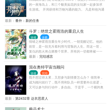
了赶时髦这么搞是吧？ 这辈子，换我躲在背后了。
的一座海岛上，和三个貌美如花的女玩家一起参加求
生游戏。 开局获得和万物沟通的能力。 凡是和他沟通
的物品，都能开启灵智，并拥有了升级能力。 茅草屋
吞噬茅草，最终升级成星空堡垒。 工兵铲吞噬金属物
最新：
番外：新的任务
质，最终升级成混沌开山铲。 木栅栏吞噬木材，最终
升级成不灭长城。 普通菜刀吞噬金属物质，最终升级
斗罗：绝世之霍雨浩的重启人生
成混元屠龙刀。 当别的玩家还在挣扎求存的时候，韩
游戏
连载
枫身边美女环绕，过着惬意悠闲的生活。 韩枫：各位
情绪之神霍雨浩重生年少时代，一朝觉醒记忆。他的
女玩家请自重，我是一个正经人！
前世，是一段充斥着利用与背叛的人生。而这一世，
复仇的怒火将点燃整个世界。所有的一切都将被一一
清算。——————————————本书要素：
最新：
完结感言
【反唐神王】【父慈女孝】【无系统】【奉先在世】
已有千均以上完本作品《诸天：我用呼吸法纵横玄幻
混在奥特宇宙当顾问
下水道》，人品有保障，放心追读。
游戏
完结
既不想过得太累，又想参与剧情要怎么办？ 很简单，
成为顾问就行了，既不用和队员一样需要外出巡逻，
又可以参与到行动中，多自由。 于是乎，一个横跨奥
特宇宙的超级顾问便就此诞生。 不想出动，在指挥室
喝喝咖啡，透漏点怪兽的弱点，就能坐享胜利的果
最新：
第2432章 达衣思星人
实。 想出动了，便成为可靠的队友，并在关键时刻变
身成神秘的巨人赢得万众瞩目。 直到有一天，奥特之
极品术士