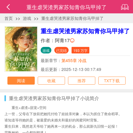
重生虐哭渣男家苏知青你马甲掉了
首页
>>
游戏
>>
重生虐哭渣男家苏知青你马甲掉了
重生虐哭渣男家苏知青你马甲掉了
作者：
阿青17
游戏
已完结
193 万字
最新章节：
第455章 冷战
最后更新：2025-12-13 00:17:49
阅读
收藏
推荐
TXT下载
重生虐哭渣男家苏知青你马甲掉了小说简介
重生+虐渣+甜宠+空间
上一世，父母在下放前把她托付给了娃娃亲对象，本以为抓住了救命稻草。
谁知道等待她的是，被最爱的未婚夫和最好的闺蜜同时背叛。
重生归来，既然老天爷给了她再来一次的机会，那么就新仇旧恨一起报！
背叛她的，一个都别想逃！