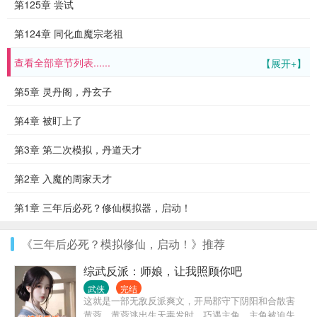
第125章 尝试
第124章 同化血魔宗老祖
查看全部章节列表......
【展开+】
第5章 灵丹阁，丹玄子
第4章 被盯上了
第3章 第二次模拟，丹道天才
第2章 入魔的周家天才
第1章 三年后必死？修仙模拟器，启动！
《三年后必死？模拟修仙，启动！》推荐
综武反派：师娘，让我照顾你吧
武侠
完结
这就是一部无敌反派爽文，开局郡守下阴阳和合散害
黄蓉，黄蓉逃出生天毒发时，巧遇主角。主角被迫失