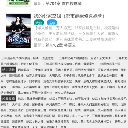
法，提升境界，一边玩弄狂妄之徒于股掌之间。进企
最新：
第704章 首席按摩师
鹅号交流>
我的邻家空姐（都市超级修真妖孽）
武侠
连载
【爆火畅销，万人追更】邻家姐姐是空姐、校花清纯
又傲娇、美女老师黑丝袜、玉女歌星万人迷、霸道女
总裁是蕾丝、萝莉表妹爱卖萌……差生林烽逆袭能
力，过目不忘，学习成绩蹭蹭涨！力大无穷，混混黄
最新：
第4762章 林语云
毛一脚踹！让清纯校花另眼相看，把美女老师惊得目
瞪口呆！学渣逆袭成为全校偶像，当众演讲畅谈梦想
-
-
三年后必死？模拟修仙，启动！ 差点意思
三年后必死？模拟修仙，启动！全文阅读
三年后必
未来！这是属于我们的热血校园，这里有我们大家共
-
-
死？模拟修仙，启动！txt下载
三年后必死？模拟修仙，启动！最新章节
好看的武侠小说
同的青春和梦想…………（梧桐火微信公众号：
站内强推
西南风云：三十年江湖往事
官场：被贬后，我强大身世曝光
官路之谁与争锋
阴影
48126471）
之外
别叫我歌神
快穿之怀瑾握瑜
大明风流
多子多福：他儿子太多了
锦绣农女种田忙
开
局：获得逍遥派传承
我本初唐
混在女帝后宫的假太监
快穿：所有人都知道我是好人
春野尤物
寡嫂
开局59年，人在南锣鼓巷
赶海：我靠赶海养娃
重生红楼之庶子贾环
妻子上山后，与师兄
结为道侣了
凡人修仙：开局一张混沌符
老实人逆袭2003
经典收藏
综武：我就是朝廷鹰犬
综武：开局圣心诀，躺平就变强
综武：和女侠关系好点没毛
病吧？
天不应
武侠：超神选择，开局先苟二十年
综武：开局六大门派围攻光明顶
综武：无限
签到，女侠全破防
妖孽修真在山村
综武从抓邀月开始
综武：魏武遗风，夫人的香裙
凡人修仙
之仙界篇
综武，大宋皇子的我总想闯江湖
系统要吗？来，一人一个
开局拜师李沧海，横扫诸天
壮逍遥
逍遥医圣
综武：长太帅，被邀月擒回移花宫
综武：我！舌尖上的武林神话！
开局力挺
宁中则，李青萝求放过
天龙，我妈是康敏？
帝尊