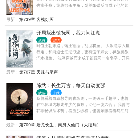
去童子身，黄蓉欲杀主角，阴差阳错反而成了他的师
娘。主角带着师娘杀穿了蒙古军队的封锁线返回襄
阳，接着携师娘北上，先是智取小龙女的玉女心经，
最新：
第739章 客栈灯灭
后又挫败赵敏的阴谋，在王语嫣的琅环玉洞中参悟绝
学，开启了制霸天下的道路。 主角的信条是：不服的
开局叛出镇抚司，我刀问江湖
杀杀杀，喜欢的都到碗里来，一个别想跑。 书中包括
武侠
完结
倚天屠龙记、神雕侠侣、笑傲江湖、天龙八部等。
时值王朝末路，藩王割据，乱世将至。 大派隐宗入世
行走，和尚道士江湖浪迹，更有蛮子妖女，异族魔教
浑水摸鱼。 沈翊穿越而来成了镇抚司一名皂卒，开局
就杀了自己的上司，叛出镇抚司。 自此，沈翊举世皆
敌，好在他有武道通神系统，诛杀敌寇便能获得潜修
最新：
第707章 天规与尾声
时间。 沈翊喃喃自语； “这世道，正的不正，邪的更
邪！” “让我杀出个朗朗乾坤！”
综武：长生万古，每天自动变强
武侠
连载
我曾看着白猿教导阿青练剑，一剑破三千越甲，也曾
在邯郸城内救走年少的嬴政，助他一统六合； 我曾与
韩非畅谈法术势，看流沙纵横，也曾亲眼看着乌江河
畔，霸王自刎； 我曾观大唐双龙从微末中崛起，也曾
看日月当空，女皇登位； 我曾见证传鹰骑白马破碎虚
最新：
第700章 屠龙长生，肉身入仙门（大结局）
空，也曾与诸葛神侯坐而论道； 我曾品尝桃花岛少女
第一次下厨的美味，也曾看白衣龙女月夜轻舞； 我曾
武侠：从威胁师娘黄蓉后开始无敌