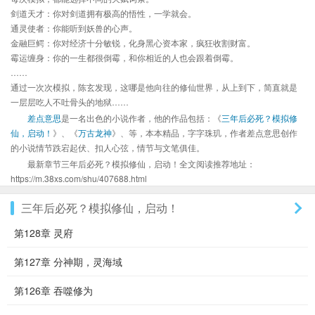
剑道天才：你对剑道拥有极高的悟性，一学就会。
通灵使者：你能听到妖兽的心声。
金融巨鳄：你对经济十分敏锐，化身黑心资本家，疯狂收割财富。
霉运缠身：你的一生都很倒霉，和你相近的人也会跟着倒霉。
……
通过一次次模拟，陈玄发现，这哪是他向往的修仙世界，从上到下，简直就是
一层层吃人不吐骨头的地狱……
差点意思
是一名出色的小说作者，他的作品包括：《
三年后必死？模拟修
仙，启动！
》、《
万古龙神
》、等，本本精品，字字珠玑，作者差点意思创作
的小说情节跌宕起伏、扣人心弦，情节与文笔俱佳。
最新章节三年后必死？模拟修仙，启动！全文阅读推荐地址：
https://m.38xs.com/shu/407688.html
三年后必死？模拟修仙，启动！
第128章 灵府
第127章 分神期，灵海域
第126章 吞噬修为