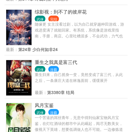
好，周异有着系统帮忙。 …… 就这样，一代剑仙在不
知不觉中诞生了。 “女帝陛下，你看我这长剑是否凶
综影视：到不了的彼岸花
猛？”
武侠
完结
随缘更 女主没看过剧，以为自己就穿越种田游戏，游
戏进度满了就能回家。有系统，系统像是游戏里指
南，手册，商店。心里吐槽居多，不会武功，力气也
不大，就一普普通通的一个现代普通人，社畜，还
怂。
最新：
第24章 少白何如非24
重生之我真是富三代
武侠
连载
重生归来，自己摇身一变，竟然变成了富三代，从此
之后，一条康庄大道在林逸面前，缓缓展开
最新：
第3380章 结局
风月宝鉴
武侠
连载
一个苦逼的屌丝青年，无意中得到仙家宝物风月宝
鉴，在灯红酒绿的都市中从此崛起，阅尽无数美女，
傲视天下英雄，想要低调做人也不可能。一边修炼道