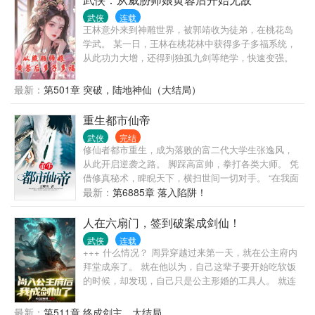
和陆小凤浪荡江湖，也曾与小李探花一醉方休；
武侠
连载
.......... 李惊蝉穿越武侠世界，得到系统长生不老，且
王林意外来到神雕世界，被郭靖收为徒弟，在桃花岛
每日肉身自动变强，他行走在时空长河，看遍武林一
学武。 某一日，王林在桃花林中获得多子多福系统，
代代豪杰沉浮，蓦然回首，沧海桑田，故友不在，唯
从此功力大增，还得到独孤九剑等绝学，快速变强。
我长存世间。
随后，王林告别师娘黄蓉，走出桃花岛，上终南山，
教训尹志平、丘处机等牛笔老道，入古墓跟小龙女、
最新：
第501章 突破，陆地神仙（大结局）
李莫愁交朋友。 跟黄药师、欧阳锋、洪七公、周伯通
等绝顶高切磋武艺，震惊众人。 并行侠仗义，击杀霍
重生都市仙帝
都、打败金轮法王和蒙古大军，为大宋武林、百姓造
武侠
完结
福。 还有天龙、倚天、笑傲、天下第一等武侠世界，
修仙者都市重生，成为落败的富二代大学生张逸风，
非常精彩，不要错过。
从此开启逆袭之路。 脚踩高富帅，拳打各类大师。 凭
借修真秘术，睥睨天下，横扫世间一切对手。 “在我面
前，无人敢嚣张，因为敢对我嚣张的人，都不会有以
最新：
第6885章 落入陷阱！
后。” “在我面前，哪怕是高高在上的女王也要低下头
颅。不然，头上永不会有王冠。”
人在六扇门，签到破案成剑仙！
武侠
连载
+++ 什么情况？ 周异穿越过来第一天，就在公主府内
拜堂成亲了。 就在他以为，自己这辈子要开始吃软饭
的时候，却发现，自己只是公主形婚的工具人。 就连
拜堂，都是丫鬟代替的。 更过分的是，那便宜媳妇居
然还把周异丢到了六扇门里面，美名其曰锻炼。 还
最新：
第511章 终成剑主，大结局