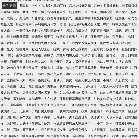
最近更新
花蝶杀
长生：从神秘小黑鼎开始
武林之烽烟四起
武侠：开局被暗杀，我觉醒满级
龙象功
看剑
修仙二十载，你才告诉我有系统
剑意阑珊
重生天龙之酒肉和尚
武道天人之修仙
篇
武侠：开局见到一只张君宝
我在修仙界抢灵气
重生后我靠演技坐拥满堂夫
综影视：看戏吃
瓜救天道
胎生宋青书，开局获得龙神功
港综：从九龙城寨开始当大佬
综武：吃软饭怎么了？我
夫人邀月
一掌拍死次代种，你管这叫衰仔？
综武：万倍返还，我打造最强宗门
综武：逆世刀
皇，我未婚妻是黄蓉
萧峰重生贾宝玉，红楼迎来真男人
综武：开局墨甲龙骑，荡平北凉
综影
视：爱情八十一难
重生神雕之魔刀奇缘
不良人：我携女帝复兴大唐
笑傲之从基础剑法到剑
神
鬼灭：雪柱开局，被迫入职上弦
综武：女侠们都让我照顾
人在综武，咸鱼修仙
盗墓我的四
爷
综武：玉燕惊鲵孕气爆棚，赢麻了
穿越后幻想入侵，我成了综武域主
莲花楼：大佬，我叫笛
非樱
阿呆阿呆
剑道独尊，从少年歌行开始
天龙，我妈是康敏？
综武：开局和大侠讨论酒
量
她的白月光替身是蛊王
穹渊末世：破晓
综武：开局拜师风清扬
无敌倚天，最强宋青书
百
篇杂论
千念策，凤歌行
综武：揭秘美人榜，邀月芷若上榜
雪中悍刀行第二部：北凉天狼
恶
女：剧情崩坏计划
武侠：签到系统，卷动天下美女
霍某人的流浪之旅
不良人：风起萤火
宫
主，请自重
杨过：独臂撼山河
海贼王：从炼器宗师开始
无限国术：从诸天开始打爆一切
莲花
楼之踏雪寻梅
穿越倚天之明教天下
重生为武当太师叔的我很少出手
武侠：开局截胡王语嫣，逆
改天命
雷神降临：凌驾诸天
人在综武：开局获得慕容紫英传承
射雕英雄后传
综武：杀神修
仙，开局即巅峰
【萧雷】任务完不成是谁的错？
萧秋水的奇幻穿越
莲花楼之剑仙劫
笑傲江湖
我为尊
三一门腕豪，开局打哭无根生！
我刷武侠黑料，综武天幕直播了
综影视之大家一起来穿
越
综影视之角色觉醒
重生尹志平，天崩开局
诸天武侠逍遥
武凌诸天
天龙王语嫣：别叫我魔
女
综影视：从武侠世界开始
综漫：变成藿藿开局加入三真法门
韦小宝
造神
莲花楼外医仙
来
我，乔峰，天下无敌！
我在现代掌控大唐
花千骨之骨头，夫人我错了
别叫我舔狗，我是武
当掌门继承人
社畜穿越到射雕：黑莲蓉和完颜康
系统误我！说好的武侠呢？
综武：我江湖大魔