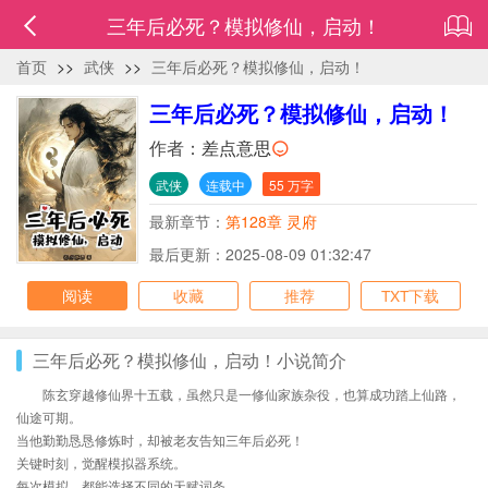
三年后必死？模拟修仙，启动！
首页
>>
武侠
>>
三年后必死？模拟修仙，启动！
三年后必死？模拟修仙，启动！
作者：
差点意思
武侠
连载中
55 万字
最新章节：
第128章 灵府
最后更新：2025-08-09 01:32:47
阅读
收藏
推荐
TXT下载
三年后必死？模拟修仙，启动！小说简介
陈玄穿越修仙界十五载，虽然只是一修仙家族杂役，也算成功踏上仙路，
仙途可期。
当他勤勤恳恳修炼时，却被老友告知三年后必死！
关键时刻，觉醒模拟器系统。
每次模拟，都能选择不同的天赋词条。