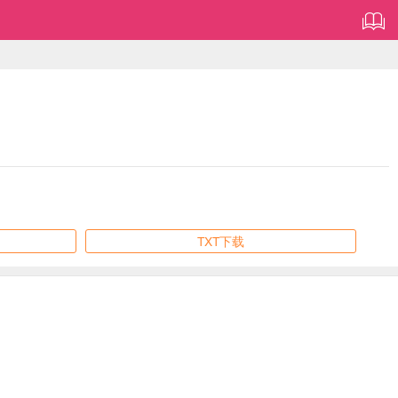
TXT下载