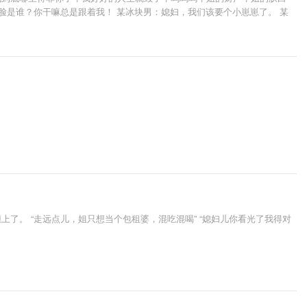
脸是谁？你干嘛总是跟着我！ 某冰块男：媳妇，我们该要个小崽崽了。 某
‘有吗？我有害羞吗？不管了，先造娃再搞钱。生娃赚钱两不误，走向人生巅
。 “走远点儿，姐只想当个包租婆，混吃混喝” “媳妇儿你看光了我得对