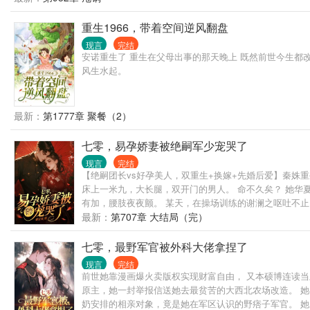
重生1966，带着空间逆风翻盘
现言
完结
安诺重生了 重生在父母出事的那天晚上 既然前世今生都
风生水起。
最新：
第1777章 聚餐（2）
七零，易孕娇妻被绝嗣军少宠哭了
现言
完结
【绝嗣团长vs好孕美人，双重生+换嫁+先婚后爱】秦姝
床上一米九，大长腿，双开门的男人。 命不久矣？ 她华
有加，腰肢夜夜颤。 某天，在操场训练的谢澜之呕吐不止
在家里的秦姝打电话：“乖宝，你是不是又有了？” * 
最新：
第707章 大结局（完）
了一对聪明伶俐的双胞胎，比前世还风光。 秦宝珠又恨
七零，最野军官被外科大佬拿捏了
现言
完结
前世她靠漫画爆火卖版权实现财富自由， 又本硕博连读当
原主，她一封举报信送她去最贫苦的大西北农场改造。 她
奶安排的相亲对象，竟是她在军区认识的野痞子军官。 