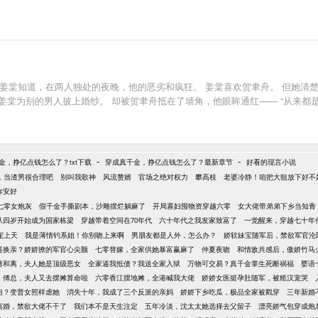
姜棠知道，在两人独处的夜晚，他的恶劣和疯狂。 姜棠喜欢贺聿舟。 但她清楚
来，姜棠为别的男人披上婚纱。 却被贺聿舟抵在了墙角，他眼眸通红—— “从来都
-
-
金，挣亿点钱怎么了？txt下载
穿成真千金，挣亿点钱怎么了？最新章节
好看的现言小说
，当渣男很合理吧
别叫我歌神
风流赘婿
官场之绝对权力
攀高枝
老婆冷静！咱把大狙放下好不
你安好
七零女炮灰
假千金手撕剧本，沙雕摆烂躺麻了
开局寡妇囤物资穿越六零
女大佬带弟弟下乡当知青
从四岁开始成为国家栋梁
穿越带着空间在70年代
六十年代之我发家致富了
一觉醒来，穿越七十年
宠上天
我是薄情钓系姐！你别吻上来啊
男朋友都是人外，怎么办？
娇软妹宝随军后，禁欲军官沦
逼换亲？娇娇撩的军官心尖颤
七零替嫁，全家供她暴富赢麻了
仲夏夜吻
和情敌共感后，傲娇竹马
请和离，夫人她是顶级恶女
全家逼我抵债？我送全家入狱
万物可交易？真千金掌生死断祸福
婴语
傅总，夫人又去摆摊算命啦
六零香江摆地摊，全港喊我大佬
娇娇女医挺孕肚随军，被糙汉宠哭
姐？变普女照样虐她
消失十年，我成了三个反派的亲妈
娇娇下乡吃瓜，极品全家被戳穿
三年新婚
离婚，禁欲大佬不干了
我们本不是天生注定
五年冷淡，沈太太她选择去父留子
漂亮娇气包穿成炮