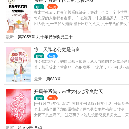
现言
完结
在末世死后，程春丫被系统绑定，穿进一个又一个小世界，
每次穿的人物都有点惨。 什么渣男，什么极品家人，那可
剧人物 七十年代女知青 精神出轨的丈夫 六十年代的养女 
最新：
第2658章 九十年代舔狗男三十
惊！天降老公竟是首富
现言
连载
许南歌结婚了，她自己却不知道，从天而降的老公竟还是
着，却只等来了首富的一条朋友圈： “老婆，可不可以不离
最新：
第883章
开局杀系统，末世大佬七零爽翻天
现言
完结
[平行时空+年代+双洁+末世穿书觉醒+日常生活+开局
岁上山摘个果子却倒霉撞破了原书男女主的秘密... 转
女扔下悬崖噶了。 这还得了？沈红沅愤怒反杀男女主，灭
男知青竟然是末世来的丧尸王？？？ 可他唯独对她又撩又
最新：
第932章 甩锅