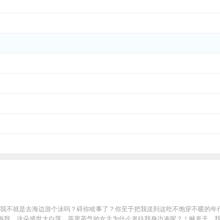
呢，我不就是去海边游个泳吗？碍你啥事了？你至于把我送到这吃不饱穿不暖的
诉我，这朵盛世大白莲，茶里茶气的女主为什么老往我身边凑呢？！贼老天，