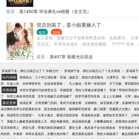
最新：
第1450章 毕业典礼vs相册（全文完）
贺总别装了，姜小姐要嫁人了
现言
完结
众人皆知，贺家大公子贺聿舟矜贵自持、光风霁月。 只有
又沉沦。 不求天长地久，但求曾经拥有。 ?????? 后
最新：
第497章 朝着光往前走
-
-
穿成真千金，挣亿点钱怎么了？ 沐桐之约
穿成真千金，挣亿点钱怎么了？全文阅读
穿成真千
站内强推
西南风云：三十年江湖往事
官场：被贬后，我强大身世曝光
九霄帝主
我一个神豪
武
仕途人生
乡村神医村长
全知读者视角：
凡人修仙：开局一张混沌符
天下无敌
梦回最初
经典收藏
末世女穿越年代的肆意生活
军婚甜宠：我在七零被全家宠爆了
军婚？带签到系统穿
了
快穿之炮灰得偿所愿
玄学大佬她又去摆地摊了
快穿手握空间灵泉，走上人生巅峰
七零：她
最近更新
知温赴寒
主母变豪门后妈，靠武力征服全家
京婚缠欢
妹宝随爸入赘，反被继兄们
成京圈权贵男主的恶毒前女友
恶女抢婚去随军，被绝嗣军官娇宠
豪门虐爱：恶魔夜少太撩人
被
嫁，我成军区大院团宠！
七零小孤女，硬闯大院找亲爸
穿成炮灰女配，被禁欲长官宠坏了
少帅
了
美貌万人嫌被贵族怪物宠上天
绑定神豪系统，谁还做假名媛
小饕餮成精后，挺着孕肚去随军
官亲哭娇美人
穿剧七零：带着闪购药房嫁糙汉
重生七零，炮灰真千金当杠精改命
夺舍贵族大小
间勿扰
辛夷港
乖乖女退场后，京圈大佬后悔了
搬空娘家去随军，禁欲大佬破戒了
极品原配要