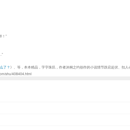
样！”
”
么了？
》、等，本本精品，字字珠玑，作者沐桐之约创作的小说情节跌宕起伏、扣人
u/408404.html