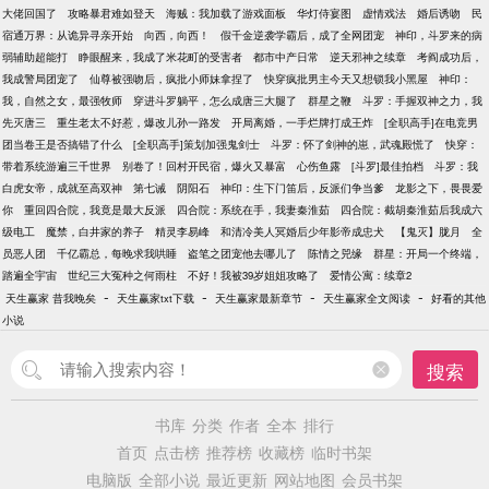
大佬回国了
攻略暴君难如登天
海贼：我加载了游戏面板
华灯侍宴图
虚情戏法
婚后诱吻
民
宿通万界：从诡异寻亲开始
向西，向西！
假千金逆袭学霸后，成了全网团宠
神印，斗罗来的病
弱辅助超能打
睁眼醒来，我成了米花町的受害者
都市中产日常
逆天邪神之续章
考阎成功后，
我成警局团宠了
仙尊被强吻后，疯批小师妹拿捏了
快穿疯批男主今天又想锁我小黑屋
神印：
我，自然之女，最强牧师
穿进斗罗躺平，怎么成唐三大腿了
群星之鞭
斗罗：手握双神之力，我
先灭唐三
重生老太不好惹，爆改儿孙一路发
开局离婚，一手烂牌打成王炸
[全职高手]在电竞男
团当卷王是否搞错了什么
[全职高手]策划加强鬼剑士
斗罗：怀了剑神的崽，武魂殿慌了
快穿：
带着系统游遍三千世界
别卷了！回村开民宿，爆火又暴富
心伤鱼露
[斗罗]最佳拍档
斗罗：我
白虎女帝，成就至高双神
第七诫
阴阳石
神印：生下门笛后，反派们争当爹
龙影之下，畏畏爱
你
重回四合院，我竟是最大反派
四合院：系统在手，我妻秦淮茹
四合院：截胡秦淮茹后我成六
级电工
魔禁，白井家的养子
精灵李易峰
和清冷美人冥婚后少年影帝成忠犬
【鬼灭】胧月
全
员恶人团
千亿霸总，每晚求我哄睡
盗笔之团宠他去哪儿了
陈情之兕缘
群星：开局一个终端，
踏遍全宇宙
世纪三大冤种之何雨柱
不好！我被39岁姐姐攻略了
爱情公寓：续章2
-
-
-
-
天生赢家 昔我晚矣
天生赢家txt下载
天生赢家最新章节
天生赢家全文阅读
好看的其他
小说
搜索
书库
分类
作者
全本
排行
首页
点击榜
推荐榜
收藏榜
临时书架
电脑版
全部小说
最近更新
网站地图
会员书架