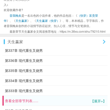
入>
欢迎收藏作者?
昔我晚矣
是一名出色的小说作者，他的作品包括：《
（快穿）富贵荣
华
》、《
天生赢家
》、《
天生赢家（快穿）
》、等，本本精品，字字珠玑，作
者昔我晚矣创作的小说情节跌宕起伏、扣人心弦，情节与文笔俱佳。
最新章节天生赢家全文阅读推荐地址：https://m.38xs.com/shu/79210.html
天生赢家
第337章 现代重生叉烧男
第336章 现代重生叉烧男
第335章 现代重生叉烧男
第334章 现代重生叉烧男
第333章 现代重生叉烧男
查看全部章节列表......
【展开+】