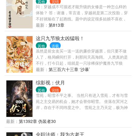
其他
完结
他要报复在前世今生所有算计过他们一家的人！ 对于
问：穿越成不可描述才能升级的女修是一种怎么样的
大院众禽来说，让他们生不如死的活着才是最好折
体验？ 答：谢邀，常言道，穿越就是第二次投胎，穿
磨。
不好就输在了起跑线。题中的设定很多姑娘不喜欢，
所以我打算现身说法： 第一，修真界男俊女靓，容颜
最新：
第813章
不老，绝对是颜狗福音；第二，修真人士体质洁净，
不会得病，也不会意外怀孕，尽管放心；第三，只有
这只九节狼太凶猛啦！
实力够强的人才能享受到以上两点，否则，考虑砍号
其他
连载
重来吧。 然修真界不少男神都是我的前男友，但我真
虽然是前女友买一送一送的廉价穿越票，但只要不做
的是有原则的女修，你看了就知道了。 > 感谢各位旁
人了，格局瞬间打开，刹那间天高海阔。 人类真的是
友的点赞和关心，问我考不考虑你的，我这就准备和
不行，打今日起，咱就是一只珍稀保护魔兽九节狼
师哥飞升了。祝好。 【贴士：女主是女版楚留香，单
啦！ 那么问题来了，作为一只‘濒危魔兽’，开局就在地
最新：
第三百六十三章 ‘沙暴’
元恋爱，过程1从一而终，不喜点X】 公告：天三更，
下室中的一个笼子里，是不是搞错了什么？ （九节狼
么么哒 作者的其他小说： 现言： 我有特殊沟通技巧
的自我培养之路，全新教程，手把手教你如何在异世
综影视：伏月
转发一万条锦鲤求死 这是一篇悬疑文 真实副本 离魂
界优雅地生活，以及成为一只更凶猛更可怕的魔兽）
其他
完结
记 竹马使用手册 [重生]柴米油盐诗酒花 古言：亲卿爱
（ps：现实中的九节狼，学名‘小熊猫’，另有别名‘金
雪苑，昭雪不平之事。 当然只有进入雪苑，才有与雪
卿 末世：[末世]复制品 同人：[火影]上善若水 这是我
狗’‘红熊猫’等，因为这样那样的原因，有些人会将其与
苑之主交易的机会，她才会替你昭雪。 坐落在冥河之
的专栏求包养↓↓↓ #f□□
大熊猫幼崽、浣熊、貉、‘干脆面’等混淆，但其实不
岸，存在于不同纬度之中。 雪苑之主乃天定，极为神
是，是不同的物种）
秘。 食尔之魂，替尔完愿。 做的是噬魂消愿之事。
鬼魅浮生，雪苑之主伏月有着一双极其诡异的黑色瞳
最新：
第1392章 伪装者30
仁。 是一个…收藏家，算是吧。 “愿这世上每一个女
鬼，都能雪恨。”
全职法师：我为古老王