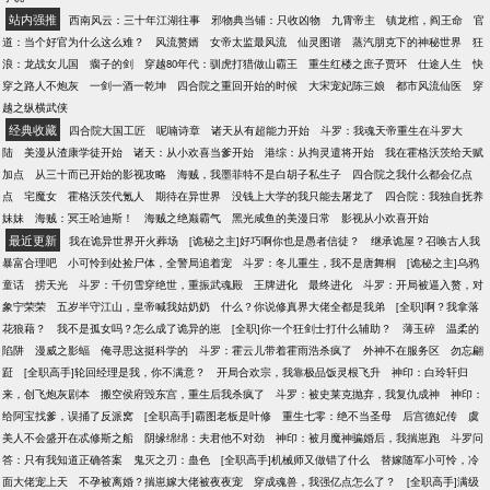
子的崛起做垫脚石。 被偷走的气运，被玩弄的人生，
站内强推
西南风云：三十年江湖往事
邪物典当铺：只收凶物
九霄帝主
镇龙棺，阎王命
官
愤怒和不甘 再睁开眼，崔长嘉回到了二十年前，重生
道：当个好官为什么这么难？
风流赘婿
女帝太监最风流
仙灵图谱
蒸汽朋克下的神秘世界
狂
到那场大火后 所有人都和前世一样在等着看崔家的笑
浪：龙战女儿国
瘸子的剑
穿越80年代：驯虎打猎做山霸王
重生红楼之庶子贾环
仕途人生
快
话。 站在大火肆虐后满目狼藉的废墟上，崔长嘉下定
穿之路人不炮灰
一剑一酒一乾坤
四合院之重回开始的时候
大宋宠妃陈三娘
都市风流仙医
穿
决心， 这一世她会护着崔家所有人，重振家业，将命
越之纵横武侠
运把握在自己手上。 第一步，先重建崔氏家具厂！
经典收藏
四合院大国工匠
呢喃诗章
诸天从有超能力开始
斗罗：我魂天帝重生在斗罗大
陆
美漫从渣康学徒开始
诸天：从小欢喜当爹开始
港综：从拘灵遣将开始
我在霍格沃茨给天赋
加点
从三十而已开始的影视攻略
海贼，我墨菲特不是白胡子私生子
四合院之我什么都会亿点
点
宅魔女
霍格沃茨代氪人
期待在异世界
没钱上大学的我只能去屠龙了
四合院：我独自抚养
妹妹
海贼：冥王哈迪斯！
海贼之绝巅霸气
黑光咸鱼的美漫日常
影视从小欢喜开始
最近更新
我在诡异世界开火葬场
[诡秘之主]好巧啊你也是愚者信徒？
继承诡屋？召唤古人我
暴富合理吧
小可怜到处捡尸体，全警局追着宠
斗罗：冬儿重生，我不是唐舞桐
[诡秘之主]乌鸦
童话
捞天光
斗罗：千仞雪穿绝世，重振武魂殿
王牌进化
最终进化
斗罗：开局被逼入赘，对
象宁荣荣
五岁半守江山，皇帝喊我姑奶奶
什么？你说修真界大佬全都是我弟
[全职]啊？我拿落
花狼藉？
我不是孤女吗？怎么成了诡异的崽
[全职]你一个狂剑士打什么辅助？
薄玉碎
温柔的
陷阱
漫威之影蝠
俺寻思这挺科学的
斗罗：霍云儿带着霍雨浩杀疯了
外神不在服务区
勿忘翩
跹
[全职高手]轮回经理是我，你不满意？
开局合欢宗，我靠极品饭灵根飞升
神印：白玲轩归
来，创飞炮灰剧本
搬空侯府毁东宫，重生后我杀疯了
斗罗：被史莱克抛弃，我复仇成神
神印：
给阿宝找爹，误捅了反派窝
[全职高手]霸图老板是叶修
重生七零：绝不当圣母
后宫德妃传
虞
美人不会盛开在忒修斯之船
阴缘绵绵：夫君他不对劲
神印：被月魔神骗婚后，我揣崽跑
斗罗问
答：只有我知道正确答案
鬼灭之刃：蛊色
[全职高手]机械师又做错了什么
替嫁随军小可怜，冷
面大佬宠上天
不孕被离婚？揣崽嫁大佬被夜夜宠
穿成魂兽，我强亿点怎么了？
[全职高手]满级