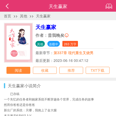
天生赢家
首页
>>
其他
>>
天生赢家
天生赢家
作者：
昔我晚矣
其他
连载中
263 万字
最新章节：
第337章 现代重生叉烧男
最后更新：2023-06-16 00:47:12
阅读
收藏
推荐
TXT下载
天生赢家小说简介
已存稿
一个失忆的任务者和她家系统不断穿越各个世界，完成任务的故事
然而你爸爸还是你爸爸
新出厂的系统：天哪，我抱上了金大腿
本文将于6月6日入V