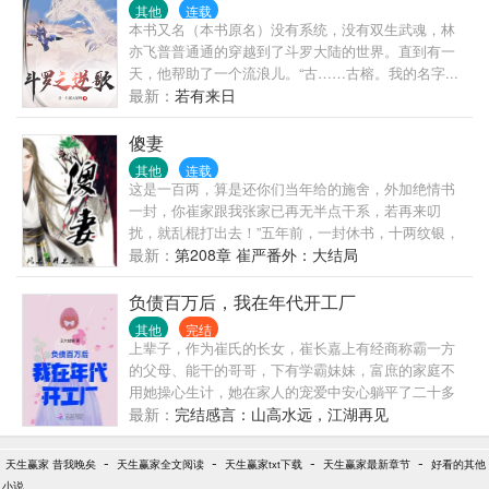
魂殿和两大帝国争抢，温宁果断选择武魂殿，和千仞
其他
连载
雪成为好姐妹。 温宁：“小雪，想不想去落日森林？带
本书又名（本书原名）没有系统，没有双生武魂，林
上邪月他们。” 千仞雪不解：“去那干嘛？” “打爆某些
亦飞普普通通的穿越到了斗罗大陆的世界。直到有一
人，顺便，抢点东西。” - 虽然主角有挂，但她站在大
天，他帮助了一个流浪儿。“古……古榕。我的名字...
气层。 她是废物没关系，系统不是就行。 冰火两仪
最新：
若有来日
眼？海神传承？修罗神神只？漂亮可爱的小舞？ 她
的，她的，统统都是她的。 只不过，温宁原先以为自
傻妻
己的系统只是一个没有实体的灵魂碎片，直到她眼睁
其他
连载
睁看着面前出现一个身高腿长，银发飘逸，满身神光
这是一百两，算是还你们当年给的施舍，外加绝情书
的男人。 对方静静看着她，声音如往常般平淡，“还想
一封，你崔家跟我张家已再无半点干系，若再来叨
要什么？” 温宁果断道：“你。” 渎神，她最在行了。
扰，就乱棍打出去！”五年前，一封休书，十两纹银，
他被夫家乱棍打出大门，一场大病，自此失了清明，
最新：
第208章 崔严番外：大结局
痴痴傻傻。五年后，夫家落难，流放青州，两人重遇
却已物是人非，一场祸乱，又是纠纠缠缠，越理越
负债百万后，我在年代开工厂
乱。“如今我身价只有一两，不知道你可还愿意同我回
其他
完结
去？”一句话文案：这是一个渣攻悔过变忠犬，与男妻
上辈子，作为崔氏的长女，崔长嘉上有经商称霸一方
过小日子的故事，种种田，养养花，没事唠八卦，家
的父母、能干的哥哥，下有学霸妹妹，富庶的家庭不
长里短还有养包子的文说一声，本文这周五入V，到时
用她操心生计，她在家人的宠爱中安心躺平了二十多
候三更，如果时间允许，当晚再加两更—▽— 我能卖
年。 直到—— 一场大火，千万家产化为乌有，父亲昏
最新：
完结感言：山高水远，江湖再见
个萌求包养么
迷病重，哥哥烧伤毁容，妹妹被人欺辱自杀身亡，债
主上门逼迫无家可归...... 家破人亡潦倒一生，崔长嘉
-
-
-
-
天生赢家 昔我晚矣
天生赢家全文阅读
天生赢家txt下载
天生赢家最新章节
好看的其他
直到临死才知道，崔家所有人的凄惨只是为了气运之
小说