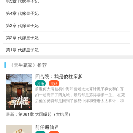
第5章 代嫁皇子妃
第4章 代嫁皇子妃
第3章 代嫁皇子妃
第2章 代嫁皇子妃
第1章 代嫁皇子妃
《天生赢家》推荐
四合院：我是傻柱亲爹
其他
完结
前世何大清被易中海和聋老太太算计抛子弃女和白寡
妇一起离开了四九城，最后却是落得凄惨一生。 在死
后他的灵魂却是回到了被易中海和聋老太太算计，和
白寡妇即将离开四九城的时候。 于是不甘于被算计的
他，直接丢下白寡妇跑路去了北棒战场。 四年后何大
最新：
第361章 大国崛起（大结局）
清战场归来，改名何中华。 可是在回到四九城的时
候，却是见到了自己的女儿何雨水在垃圾堆里面找吃
前任遍仙界
的。 何中华的心里面顿时怒火中烧，他发誓，这一世