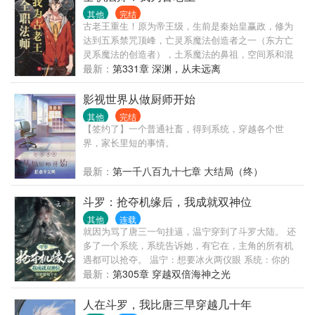
其他
完结
古老王重生！原为帝王级，生前是秦始皇赢政，修为
达到五系禁咒顶峰，亡灵系魔法创造者之一（东方亡
灵系魔法的创造者），土系魔法的鼻祖，空间系和混
沌系魔法的禁咒强者。生前雄才大略，坐拥万古江
最新：
第331章 深渊，从未远离
山，世界无可比拟的帝王，魔法造诣强大无人能及，
亲手开创东方...
影视世界从做厨师开始
其他
完结
【签约了】一个普通社畜，得到系统，穿越各个世
界，家长里短的事情。
最新：
第一千八百九十七章 大结局（终）
斗罗：抢夺机缘后，我成就双神位
其他
连载
就因为骂了唐三一句挂逼，温宁穿到了斗罗大陆。 还
多了一个系统，系统告诉她，有它在，主角的所有机
遇都可以抢夺。 温宁：想要冰火两仪眼 系统：你的
温宁：想要海神传承 系统：你的 温宁：修罗神神只？
最新：
第305章 穿越双倍海神之光
系统：你的 温宁：我承认我之前说话有点大声，以后
我就是新的挂逼。 开局双生武魂，先天满魂力，被武
人在斗罗，我比唐三早穿越几十年