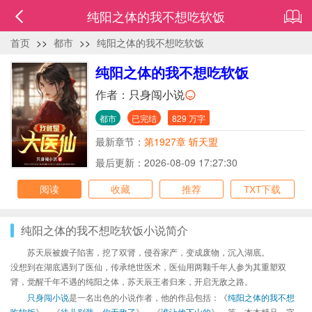
纯阳之体的我不想吃软饭
首页
>>
都市
>>
纯阳之体的我不想吃软饭
纯阳之体的我不想吃软饭
作者：
只身闯小说
都市
已完结
829 万字
最新章节：
第1927章 斩天盟
最后更新：2026-08-09 17:27:30
阅读
收藏
推荐
TXT下载
纯阳之体的我不想吃软饭小说简介
苏天辰被嫂子陷害，挖了双肾，侵吞家产，变成废物，沉入湖底。
没想到在湖底遇到了医仙，传承绝世医术，医仙用两颗千年人参为其重塑双
肾，觉醒千年不遇的纯阳之体，苏天辰王者归来，开启无敌之路。
只身闯小说
是一名出色的小说作者，他的作品包括：《
纯阳之体的我不想
吃软饭
》、《
徒儿别装，你无敌了
》、《
谁让他下山的
》、等，本本精品，字