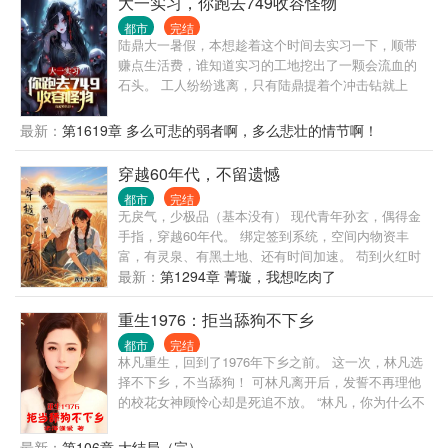
大一实习，你跑去749收容怪物
每一次选择都是正确的。不但自己选择正确，还能帮
都市
完结
助领导选择正确。 一路正确，官无止境！
陆鼎大一暑假，本想趁着这个时间去实习一下，顺带
赚点生活费，谁知道实习的工地挖出了一颗会流血的
石头。 工人纷纷逃离，只有陆鼎提着个冲击钻就上
了。 穿越到这个世界快二十年，他的金手指怪物收容
监狱早已准备就位，但由于这二十年来一只怪物也没
最新：
第1619章 多么可悲的弱者啊，多么悲壮的情节啊！
有遇到，陆鼎的耐心早就被磨平。 现在遇到了怪物，
陆鼎心中就一个念头，不是干死怪物，就是被怪物干
穿越60年代，不留遗憾
死。 加入749，借着749局的渠道寻找怪物，收容怪
都市
完结
物。 从此，749多了一个手下从无活口的调查员。 一
无戾气，少极品（基本没有） 现代青年孙玄，偶得金
只只存在与传说中的妖魔鬼怪现世，陆鼎挨个碾杀。
手指，穿越60年代。 绑定签到系统，空间内物资丰
749局：“不到万不得已，千万不能让陆鼎接任务，咱
富，有灵泉、有黑土地、还有时间加速。 苟到火红时
们749的宗旨是关押收容，他一出手留不下活口！！”
代，且看他如何暴富，走向人生巅峰。 叮，恭喜宿主
最新：
第1294章 菁璇，我想吃肉了
749局，我们的口号是 陆鼎：
获得新手礼包，获得洗髓丹1颗…… 叮，恭喜宿主获得
技能格斗大师…… 叮，恭喜宿主大黑十10张，五花肉
重生1976：拒当舔狗不下乡
5斤…… 叮……
都市
完结
林凡重生，回到了1976年下乡之前。 这一次，林凡选
择不下乡，不当舔狗！ 可林凡离开后，发誓不再理他
的校花女神顾怜心却是死追不放。 “林凡，你为什么不
理我？” “林凡，你还喜欢我吗？” “林凡，我错了，我喜
欢你，我们处对象好不好？” 林凡一脸冷漠：都重生
最新：
第106章 大结局（完）