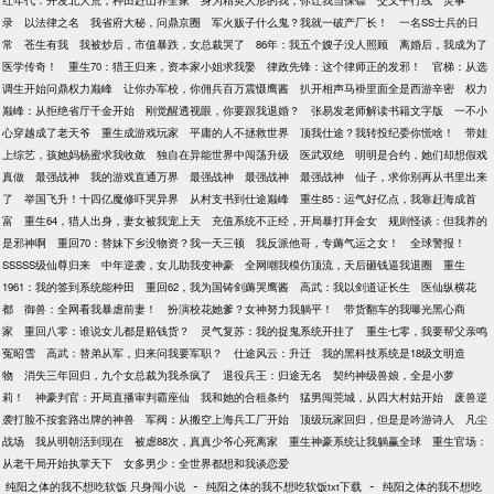
红年代：开发北大荒，种田赶山养全家
身为精英人形的我，你让我当保镖
交叉平行线
灵事
录
以法律之名
我省府大秘，问鼎京圈
军火贩子什么鬼？我就一破产厂长！
一名SS士兵的日
常
苍生有我
我被炒后，市值暴跌，女总裁哭了
86年：我五个嫂子没人照顾
离婚后，我成为了
医学传奇！
重生70：猎王归来，资本家小姐求我娶
律政先锋：这个律师正的发邪！
官梯：从选
调生开始问鼎权力巅峰
让你办军校，你佣兵百万震慑鹰酱
扒开相声马褂里面全是西游辛密
权力
巅峰：从拒绝省厅千金开始
刚觉醒透视眼，你要跟我退婚？
张易发老师解读书籍文字版
一不小
心穿越成了老天爷
重生成游戏玩家
平庸的人不拯救世界
顶我仕途？我转投纪委你慌啥！
带娃
上综艺，孩她妈杨蜜求我收敛
独自在异能世界中闯荡升级
医武双绝
明明是合约，她们却想假戏
真做
最强战神
我的游戏直通万界
最强战神
最强战神
最强战神
仙子，求你别再从书里出来
了
举国飞升！十四亿魔修吓哭异界
从村支书到仕途巅峰
重生85：运气好亿点，我靠赶海成首
富
重生64，猎人出身，妻女被我宠上天
充值系统不正经，开局暴打拜金女
规则怪谈：但我养的
是邪神啊
重回70：替妹下乡没物资？我一天三顿
我反派他哥，专薅气运之女！
全球警报！
SSSSS级仙尊归来
中年逆袭，女儿助我变神豪
全网嘲我模仿顶流，天后砸钱逼我退圈
重生
1961：我的签到系统能种田
重回62，我为国铸剑薅哭鹰酱
高武：我以剑道证长生
医仙纵横花
都
御兽：全网看我暴虐前妻！
扮演校花她爹？女神努力我躺平！
带货翻车的我曝光黑心商
家
重回八零：谁说女儿都是赔钱货？
灵气复苏：我的捉鬼系统开挂了
重生七零，我要帮父亲鸣
冤昭雪
高武：替弟从军，归来问我要军职？
仕途风云：升迁
我的黑科技系统是18级文明造
物
消失三年回归，九个女总裁为我杀疯了
退役兵王：归途无名
契约神级兽娘，全是小萝
莉！
神豪判官：开局直播审判霸座仙
我和她的合租条约
猛男闯莞城，从四大村姑开始
废兽逆
袭打脸不按套路出牌的神兽
军阀：从搬空上海兵工厂开始
顶级玩家回归，但是是吟游诗人
凡尘
战场
我从明朝活到现在
被虐88次，真真少爷心死离家
重生神豪系统让我躺赢全球
重生官场：
从老干局开始执掌天下
女多男少：全世界都想和我谈恋爱
-
-
纯阳之体的我不想吃软饭 只身闯小说
纯阳之体的我不想吃软饭txt下载
纯阳之体的我不想吃