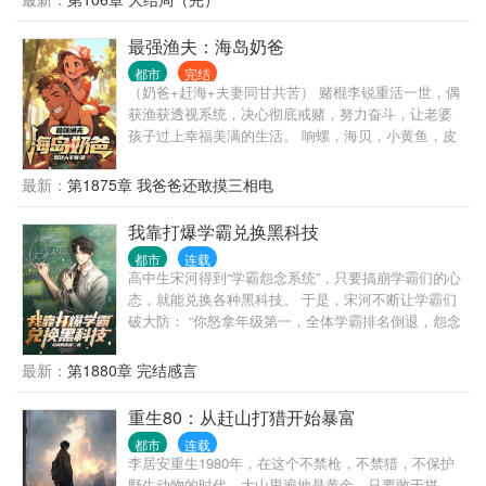
了，谁还谈恋爱啊？ 恋爱，狗都不谈！ 从小就被调包
了的林凡，面对顶替自己的身份的养子，黑心莲养
最强渔夫：海岛奶爸
女，毒水母后妈，在这火红年代中闯出了一片天地！
都市
完结
（本文是无系统都市种田日常年代文，不是现代文，
（奶爸+赶海+夫妻同甘共苦） 赌棍李锐重活一世，偶
谢谢！）
获渔获透视系统，决心彻底戒赌，努力奋斗，让老婆
孩子过上幸福美满的生活。 响螺，海贝，小黄鱼，皮
皮虾……全到碗里来。 搞钱带娃两不误。
最新：
第1875章 我爸爸还敢摸三相电
我靠打爆学霸兑换黑科技
都市
连载
高中生宋河得到“学霸怨念系统”，只要搞崩学霸们的心
态，就能兑换各种黑科技。 于是，宋河不断让学霸们
破大防： “你怒拿年级第一，全体学霸排名倒退，怨念
值＋10000！” “你因科研成果获得特殊津贴，待遇高过
你的老师，怨念值＋1000！” “全班第二丁阳泽得知他
最新：
第1880章 完结感言
暗恋的女神是你的舔狗，心态爆炸，怨念值＋800！”
“你宣布对不友好国家进行技术封锁，怨念值＋4亿！”
重生80：从赶山打猎开始暴富
“你积累的怨念值突破十万点，获得技能过目不忘！”
都市
连载
“你积累的怨念值突破百万点，获得延寿基因技术！”
李居安重生1980年，在这个不禁枪，不禁猎，不保护
“你积累的怨念值突破千万点，获得星际飞船样本！”
野生动物的时代，大山里遍地是黄金。只要敢于拼