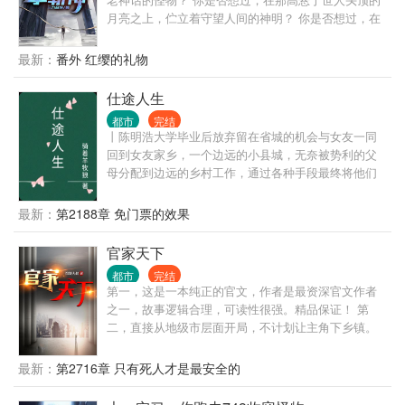
月亮之上，伫立着守望人间的神明？ 你是否想过，在
人潮汹涌的现代城市之中，存在代替神明行走人间的
超凡之人？ 人类统治的社会中，潜伏着无数诡异； 在
最新：
番外 红缨的礼物
那些无人问津的生命禁区，居住着古老的神明。 炽天
使米迦勒，冥王哈迪斯，海神波塞冬…… 而属于大夏
仕途人生
的神明，究竟去了何处？ 在这属于“人”的世界，“神
都市
完结
秘”需要被肃清！
丨陈明浩大学毕业后放弃留在省城的机会与女友一同
回到女友家乡，一个边远的小县城，无奈被势利的父
母分配到边远的乡村工作，通过各种手段最终将他们
拆散了。但他们不知道的是陈明浩有着强大的背景，
在背景的支持和自己的努力之下，一路披荆斩棘，仕
最新：
第2188章 免门票的效果
途高歌，做到了封疆大吏，实现了他仕途之初许下
的“当官不为民做主，不如回家卖红薯”的初心誓言。
官家天下
都市
完结
第一，这是一本纯正的官文，作者是最资深官文作者
之一，故事逻辑合理，可读性很强。精品保证！ 第
二，直接从地级市层面开局，不计划让主角下乡镇。
那种乡镇级写几百章的情况，本书不会出现。 第三，
有官场博弈，有经济建设，有快意恩仇，自然也有个
最新：
第2716章 只有死人才是最安全的
人生活。 第四，不是和尚文，不是绿帽文，坚决不送
女。 第五，重生者最大的优势，就是能够预知未来，