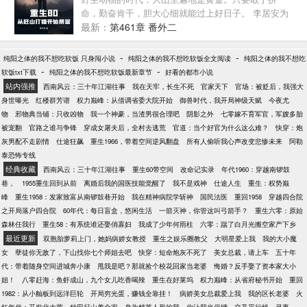
宋河难绷，你们学霸这么容易破防的？再这么下去，
命，勤奋肯干，胆大心细就能过上好日子。 李居安为
我可真要无敌了……
了弥补前世遗憾，决定悬崖勒马走正道，提起猎枪，
最新：
第461章 番外二
过起了跑山打猎的生活。 没想到，他闯出了小李炮的
名号，获得了杰出青年奖状。 这个年代有草莽与野
-
-
纯阳之体的我不想吃软饭 只身闯小说
纯阳之体的我不想吃软饭全文阅读
纯阳之体的我不想吃
性。李居安放弃前世浮华，赶山打猎，虽危险艰辛，
-
-
软饭txt下载
纯阳之体的我不想吃软饭最新章节
好看的都市小说
却自由幸福，从赶山打猎开始发家致富。
站内强推
西南风云：三十年江湖往事
我在天牢，长生不死
官家天下
官场：被贬后，我强大
身世曝光
红楼群芳谱
权力巅峰：从借调省委大院开始
御兽时代，我开局神级天赋
今夜尤
物
邪物典当铺：只收凶物
我一个神豪，当渣男很合理吧
阴影之外
七零嫁不育军官，军嫂多胎
被宠翻
官路之谁与争锋
穿成女屠夫后，全村去逃荒
官道：当个好官为什么这么难？
快穿：炮
灰男配不走剧情
仕途狂飙
重生1966，带着空间逆风翻盘
所有人偷听我心声改变悲惨未来
阿勒
泰恐怖专线
经典收藏
西南风云：三十年江湖往事
重生60带空间
改命记实录
年代1960：穿越南锣鼓
巷，
1955重生回到从前
离婚后我的国医技能觉醒了
我不是戏神
仕途人生
重生：权势巅
峰
重生1958：发家致富从南锣鼓巷开始
我在精神病院学斩神
国民法医
重回1958
穿越四合院
之开局落户四合院
60年代：每日盲盒，悠闲生活
一箭灭神，你管这叫弓箭手？
重生六零：原始
森林任我行
重生58：有系统谁还娶俏寡妇
我成了少年何雨柱
六零：踹了白月光搬空家产下乡
最近更新
双胞胎萝莉上门，她妈病娇女教授
重生之娱乐圈教父
大明星爱上我
我的大小魔
女
孽徒你无敌了，下山找你七个师姐去吧
快穿：短命炮灰不死了
美女总裁，请上车
五十年
代：带着随身空间进城奔小康
甩我是吧？那就捡个校花回家当老婆
悔婚？反手娶了资本家大小
姐！
八零赶海：鱼虾成山，九个女儿吃香喝辣
重生在好莱坞
权力巅峰：从省府秘书开始
重回
1982：从小舢板到远洋巨轮
开局穷光蛋，赚钱全靠挂！
病娇美女总裁爱上我
我的区长老婆
火