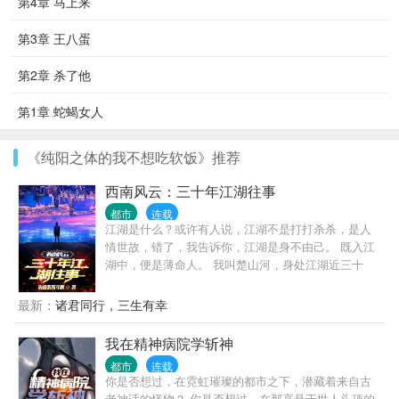
第4章 马上来
第3章 王八蛋
第2章 杀了他
第1章 蛇蝎女人
《纯阳之体的我不想吃软饭》推荐
西南风云：三十年江湖往事
都市
连载
江湖是什么？或许有人说，江湖不是打打杀杀，是人
情世故，错了，我告诉你，江湖是身不由己。 既入江
湖中，便是薄命人。 我叫楚山河，身处江湖近三十
年，做过小弟，办过大哥，远走边境临沧对峙过亡命
徒，也曾在声势巅峰之时，整个西南无人争锋。 也曾
最新：
诸君同行，三生有幸
锒铛入狱，三进三出，还完自己所有罪孽。 这是我的
故事，也是一个老江湖混子的回忆录，自白书。
我在精神病院学斩神
都市
连载
你是否想过，在霓虹璀璨的都市之下，潜藏着来自古
老神话的怪物？ 你是否想过，在那高悬于世人头顶的