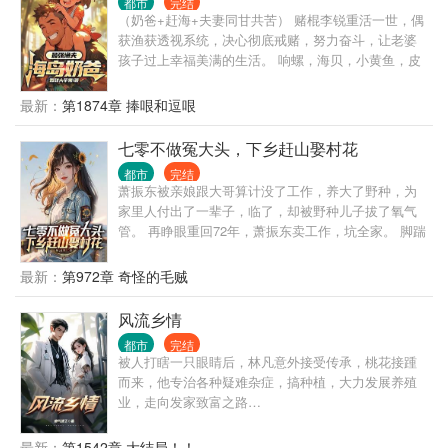
都市
完结
子没出息，这辈子他也没什么大理想大志向，只想挽
（奶爸+赶海+夫妻同甘共苦） 赌棍李锐重活一世，偶
回遗憾，跟老婆好好过日子，一家子平安喜乐就好。
获渔获透视系统，决心彻底戒赌，努力奋斗，让老婆
【说明一下，改笔名了，原来是叫“一杯冰柠檬水”，现
孩子过上幸福美满的生活。 响螺，海贝，小黄鱼，皮
在改为“米饭的米”】
皮虾……全到碗里来。 搞钱带娃两不误。
最新：
第1874章 捧哏和逗哏
七零不做冤大头，下乡赶山娶村花
都市
完结
萧振东被亲娘跟大哥算计没了工作，养大了野种，为
家里人付出了一辈子，临了，却被野种儿子拔了氧气
管。 再睁眼重回72年，萧振东卖工作，坑全家。 脚踹
渣爹，手抽贱娘。 一封举报信，全家都倒霉。 大哥农
场发挥余热，三弟、四妹废物利用，去大西北植树造
最新：
第972章 奇怪的毛贼
林。 萧振东挥挥衣袖，搬空全家下乡大东北。 他养白
鹰、救紫貂，就连陆地庞然大物小驼鹿也上门求收
风流乡情
留。 上山打猎，下河摸鱼，小日子有滋有味。 直到大
都市
完结
队长曹得虎一脸慈祥的：“东子，我打算让你接管猎户
被人打瞎一只眼睛后，林凡意外接受传承，桃花接踵
队。” 萧振东尔康手，婉拒了哈！ 可等瞧见原猎户头
而来，他专治各种疑难杂症，搞种植，大力发展养殖
头那如花似玉的闺女，萧振东一脸坚定的迎了上
业，走向发家致富之路…
去，“嗐！都是一家人，说这话，见外了嗷~” 萧振东：
看见你闺女的第一眼，我就知道，这个忘年交，我交
最新：
第1542章 大结局！！