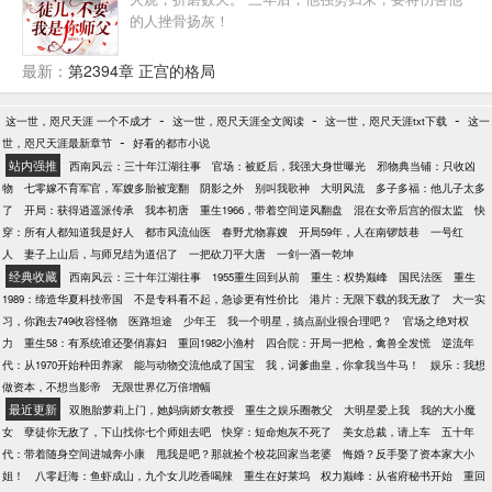
的人挫骨扬灰！
最新：
第2394章 正宫的格局
-
-
-
这一世，咫尺天涯 一个不成才
这一世，咫尺天涯全文阅读
这一世，咫尺天涯txt下载
这一
-
世，咫尺天涯最新章节
好看的都市小说
站内强推
西南风云：三十年江湖往事
官场：被贬后，我强大身世曝光
邪物典当铺：只收凶
物
七零嫁不育军官，军嫂多胎被宠翻
阴影之外
别叫我歌神
大明风流
多子多福：他儿子太多
了
开局：获得逍遥派传承
我本初唐
重生1966，带着空间逆风翻盘
混在女帝后宫的假太监
快
穿：所有人都知道我是好人
都市风流仙医
春野尤物寡嫂
开局59年，人在南锣鼓巷
一号红
人
妻子上山后，与师兄结为道侣了
一把砍刀平大唐
一剑一酒一乾坤
经典收藏
西南风云：三十年江湖往事
1955重生回到从前
重生：权势巅峰
国民法医
重生
1989：缔造华夏科技帝国
不是专科看不起，急诊更有性价比
港片：无限下载的我无敌了
大一实
习，你跑去749收容怪物
医路坦途
少年王
我一个明星，搞点副业很合理吧？
官场之绝对权
力
重生58：有系统谁还娶俏寡妇
重回1982小渔村
四合院：开局一把枪，禽兽全发慌
逆流年
代：从1970开始种田养家
能与动物交流他成了国宝
我，词爹曲皇，你拿我当牛马！
娱乐：我想
做资本，不想当影帝
无限世界亿万倍增幅
最近更新
双胞胎萝莉上门，她妈病娇女教授
重生之娱乐圈教父
大明星爱上我
我的大小魔
女
孽徒你无敌了，下山找你七个师姐去吧
快穿：短命炮灰不死了
美女总裁，请上车
五十年
代：带着随身空间进城奔小康
甩我是吧？那就捡个校花回家当老婆
悔婚？反手娶了资本家大小
姐！
八零赶海：鱼虾成山，九个女儿吃香喝辣
重生在好莱坞
权力巅峰：从省府秘书开始
重回