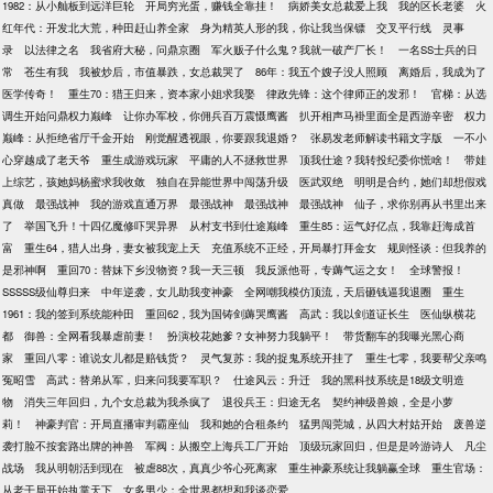
1982：从小舢板到远洋巨轮
开局穷光蛋，赚钱全靠挂！
病娇美女总裁爱上我
我的区长老婆
火
红年代：开发北大荒，种田赶山养全家
身为精英人形的我，你让我当保镖
交叉平行线
灵事
录
以法律之名
我省府大秘，问鼎京圈
军火贩子什么鬼？我就一破产厂长！
一名SS士兵的日
常
苍生有我
我被炒后，市值暴跌，女总裁哭了
86年：我五个嫂子没人照顾
离婚后，我成为了
医学传奇！
重生70：猎王归来，资本家小姐求我娶
律政先锋：这个律师正的发邪！
官梯：从选
调生开始问鼎权力巅峰
让你办军校，你佣兵百万震慑鹰酱
扒开相声马褂里面全是西游辛密
权力
巅峰：从拒绝省厅千金开始
刚觉醒透视眼，你要跟我退婚？
张易发老师解读书籍文字版
一不小
心穿越成了老天爷
重生成游戏玩家
平庸的人不拯救世界
顶我仕途？我转投纪委你慌啥！
带娃
上综艺，孩她妈杨蜜求我收敛
独自在异能世界中闯荡升级
医武双绝
明明是合约，她们却想假戏
真做
最强战神
我的游戏直通万界
最强战神
最强战神
最强战神
仙子，求你别再从书里出来
了
举国飞升！十四亿魔修吓哭异界
从村支书到仕途巅峰
重生85：运气好亿点，我靠赶海成首
富
重生64，猎人出身，妻女被我宠上天
充值系统不正经，开局暴打拜金女
规则怪谈：但我养的
是邪神啊
重回70：替妹下乡没物资？我一天三顿
我反派他哥，专薅气运之女！
全球警报！
SSSSS级仙尊归来
中年逆袭，女儿助我变神豪
全网嘲我模仿顶流，天后砸钱逼我退圈
重生
1961：我的签到系统能种田
重回62，我为国铸剑薅哭鹰酱
高武：我以剑道证长生
医仙纵横花
都
御兽：全网看我暴虐前妻！
扮演校花她爹？女神努力我躺平！
带货翻车的我曝光黑心商
家
重回八零：谁说女儿都是赔钱货？
灵气复苏：我的捉鬼系统开挂了
重生七零，我要帮父亲鸣
冤昭雪
高武：替弟从军，归来问我要军职？
仕途风云：升迁
我的黑科技系统是18级文明造
物
消失三年回归，九个女总裁为我杀疯了
退役兵王：归途无名
契约神级兽娘，全是小萝
莉！
神豪判官：开局直播审判霸座仙
我和她的合租条约
猛男闯莞城，从四大村姑开始
废兽逆
袭打脸不按套路出牌的神兽
军阀：从搬空上海兵工厂开始
顶级玩家回归，但是是吟游诗人
凡尘
战场
我从明朝活到现在
被虐88次，真真少爷心死离家
重生神豪系统让我躺赢全球
重生官场：
从老干局开始执掌天下
女多男少：全世界都想和我谈恋爱