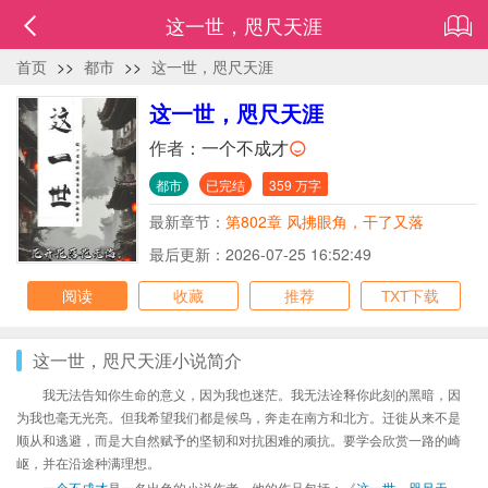
这一世，咫尺天涯
首页
>>
都市
>>
这一世，咫尺天涯
这一世，咫尺天涯
作者：
一个不成才
都市
已完结
359 万字
最新章节：
第802章 风拂眼角，干了又落
最后更新：2026-07-25 16:52:49
阅读
收藏
推荐
TXT下载
这一世，咫尺天涯小说简介
我无法告知你生命的意义，因为我也迷茫。我无法诠释你此刻的黑暗，因
为我也毫无光亮。但我希望我们都是候鸟，奔走在南方和北方。迁徙从来不是
顺从和逃避，而是大自然赋予的坚韧和对抗困难的顽抗。要学会欣赏一路的崎
岖，并在沿途种满理想。
一个不成才
是一名出色的小说作者，他的作品包括：《
这一世，咫尺天