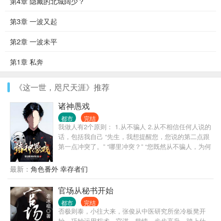
第4章 隐藏的北城阔少？
第3章 一波又起
第2章 一波未平
第1章 私奔
《这一世，咫尺天涯》推荐
诸神愚戏
都市
完结
我做人有2个原则： 1.从不骗人 2.从不相信任何人说的
话，包括我自己 “先生，我想提醒您，您说的第二点跟
第一点冲突了。” “哪里冲突？” “您既然从不骗人，为何
不相信自己说的话呢？” “哦，抱歉，忘了说，我没把
自己当人。” “？” ... 自我介绍一下，我叫程实，从不骗
最新：
角色番外 幸存者们
人的程实。 什么，你没听说过我？ 没关系，你只是还
没被我骗过。 很快，你就会记得了。 ... 书名，其他均
官场从秘书开始
为推广。 无系统，不无敌，非爽文，介意慎入 ...
都市
完结
否极则泰，小往大来，张俊从中医研究所坐冷板凳开
始，巧妙运用权术、官谋、世情，步步高升，踏上仕