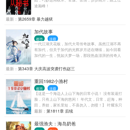
途巅峰！
最新：
第2659章 暴力越狱
加代故事
都市
连载
一代江湖天花板，加代大哥传奇故事。虽然江湖不再
有加代，但关于加代的光辉岁月还在继续，如今回看
加代的一生，恍如大梦一场，那段热血澎湃的传奇人
生和仁义故事，无不激荡着那一颗颗重情重义江湖人
的心。加代的一生，为北京和深圳乃至全国江湖画上
最新：
第343章 大庆高波突袭打伤赵三
了浓墨重彩的一笔！
重回1982小渔村
都市
连载
【这是一个海边人上山下海的日常小说！ 没有装逼打
脸，只有上山下海的悠闲！ 年代文，日常，赶海，种
田，养娃，家长里短，不喜勿入，勿喷！】 叶耀东只
是睡不着觉，想着去甲板上吹吹风，尿个尿，没想到
最新：
第1811章 后续
掉海里回到了1982年。 还是那个熟悉的小渔村，只是
他已经不是年轻时候的他了。 混账了半辈子，这回他
最强渔夫：海岛奶爸
想好好来过的，只是怎么一个个都不相信呢…… 上辈