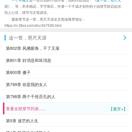
涯
》、等，本本精品，字字珠玑，作者一个不成才创作的小说情节跌宕起伏、
扣人心弦，情节与文笔俱佳。
最新章节这一世，咫尺天涯全文阅读推荐地址：
https://m.38xs.com/shu/347536.html
这一世，咫尺天涯
第802章 风拂眼角，干了又落
第801章 好消息和坏消息
第800章 傻子
第799章 你是我的女人
第798章 两个千疮百孔的人
查看全部章节列表......
【展开+】
第5章 迷茫的人生