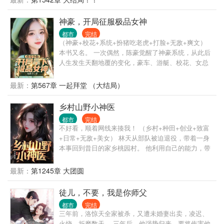
定了！
神豪，开局征服极品女神
都市
完结
（神豪+校花+系统+扮猪吃老虎+打脸+无敌+爽文）
本书又名。 一次偶然，陈豪觉醒了神豪系统，从此后
人生发生天翻地覆的变化，豪车、游艇、校花、女总
裁、明星、网红各种女郎接踵而来。 醉卧美人膝,醒掌
天下权，人生就该如此的潇洒自在。
最新：
第567章 一起拜堂 （大结局）
乡村山野小神医
都市
完结
不好看，顺着网线来揍我！ （乡村+种田+创业+致富
+日常+无敌+美女） 林天从部队被迫退役，带着一身
本事回到昔日的家乡桃园村。 他利用自己的能力，带
着村民致富，开酒店，开公司，一步步再次走向巅
峰。 闲来给大佬治治病，跟美女谈谈心，教训一下欺
最新：
第1245章 大团圆
男霸女的富二代，生活逍遥自在。
徒儿，不要，我是你师父
都市
完结
三年前，洛惊天全家被杀，又遭未婚妻出卖，凌迟、
火烧，折磨数天。 三年后，他强势归来，要将伤害他