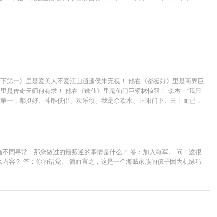
天下第一》里是爱美人不爱江山逍遥侯朱无视！ 他在《都挺好》里是商界巨
里是传奇天师何有求！ 他在《诛仙》里是仙门巨擘林惊羽！ 李杰：“我只
下第一，都挺好、神雕侠侣、欢乐颂、我是余欢水、正阳门下、三十而已，
确不同寻常，那您做过的最叛逆的事情是什么？ 答：加入海军。 问：这很
么内容？ 答：你的错觉。 简而言之，这是一个海贼家族的孩子因为机缘巧