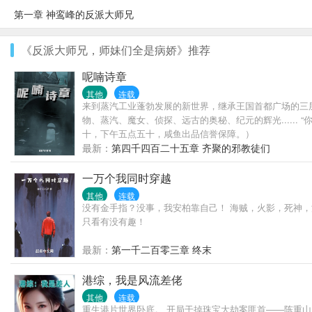
第一章 神鸾峰的反派大师兄
《反派大师兄，师妹们全是病娇》推荐
呢喃诗章
其他
连载
来到蒸汽工业蓬勃发展的新世界，继承王国首都广场的三
物、蒸汽、魔女、侦探、远古的奥秘、纪元的辉光.....
十，下午五点五十，咸鱼出品信誉保障。）
最新：
第四千四百二十五章 齐聚的邪教徒们
一万个我同时穿越
其他
连载
没有金手指？没事，我安柏靠自己！ 海贼，火影，死神
只看有没有趣！
最新：
第一千二百零三章 终末
港综，我是风流差佬
其他
连载
重生港片世界卧底。 开局干掉珠宝大劫案匪首——陈重山