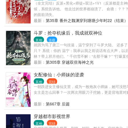
（全文完结）反派+黑化+师徒+双洁+1V1（反派都是
候，系统告诉他。 他去过的世界都崩溃了。 俞塘：？？
的面前消失。
最新：
第35章 番外之魏渊穿到塘塘少年时22（结束）
斗罗：抢夺机缘后，我成就双神位
其他
连载
就因为骂了唐三一句挂逼，温宁穿到了斗罗大陆。 还多了
只？ 系统：你的 温宁：我承认我之前说话有点大声，以
林？带上邪月他们。” 千仞雪不解：“去那干嘛？” “打
她的，她的，统统都是她的。 只不过，温宁原先以为自
最新：
第305章 穿越双倍海神之光
淡，“还想要什么？” 温宁果断道：“你。” 渎神，她最在行
女配修仙：小师妹的逆袭
其他
完结
一朝跌进女主修仙文里，成为一枚炮灰小师妹，她可没想
女主是怎么回事？一次两次用眼刀子挖她，更是背地里对她
最新：
第667章 后篇
穿越都市影视世界
其他
完结