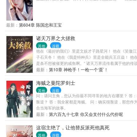
最新：
第604章 陈国忠和王宝
诸天万界之大拯救
其他
连载
他在《最好的我们》里是文娱才子路星河！ 他在《笑傲江
子石天冬！ 他在《我是特种兵》里是全能兵王庄焱！ 他
是条不想被催更的咸鱼啊。” 诸天万界流传着属于他的
猎场，沉默的真相，我和僵尸有个约会，山海情，闯关东
最新：
第10章 神枪手！一枪一个‘蛋’！
海贼之曼陀罗剑士
其他
连载
问：请问主角，您认为你最不同寻常的地方在哪里？ 答：
叛逆？ 答：我全家都是海贼。 问：确实很叛逆，那您作
合当海军的故事。
最新：
第六百九十七章 你又会支付什么代价呢
这宿主绝了，让他替反派死他真死
其他
连载