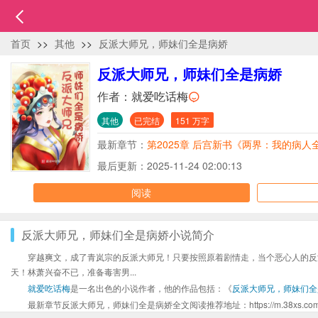
首页
>>
其他
>>
反派大师兄，师妹们全是病娇
反派大师兄，师妹们全是病娇
作者：
就爱吃话梅
其他
已完结
151 万字
最新章节：
第2025章 后宫新书《两界：我的病人
最后更新：2025-11-24 02:00:13
阅读
反派大师兄，师妹们全是病娇小说简介
穿越爽文，成了青岚宗的反派大师兄！只要按照原着剧情走，当个恶心人的反
天！林萧兴奋不已，准备毒害男...
就爱吃话梅
是一名出色的小说作者，他的作品包括：《
反派大师兄，师妹们全
最新章节反派大师兄，师妹们全是病娇全文阅读推荐地址：https://m.38xs.com/shu