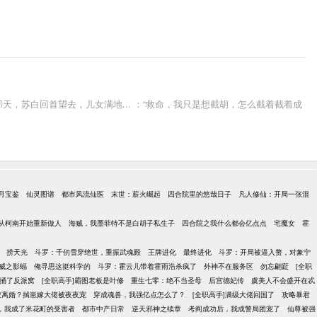
天，苏白回首望去，儿女满地... ：“救命，我只是想截胡，怎么截着截着成
月宝鉴
仙灵图谱
都市风流仙医
末世：薪火崛起
四合院里的悠哉日子
凡人修仙：开局一张混
从柯南开始重新做人
海贼，我墨菲特不是白胡子私生子
四合院之我什么都会亿点点
宅魔女
霍
捞天光
斗罗：千仞雪穿绝世，重振武魂殿
王牌进化
最终进化
斗罗：开局被逼入赘，对象宁
威之影蝠
俺寻思这挺科学的
斗罗：霍云儿带着霍雨浩杀疯了
外神不在服务区
勿忘翩跹
[全职
捅了反派窝
[全职高手]霸图老板是叶修
重生七零：绝不当圣母
后宫德妃传
虞美人不会盛开在忒
被离婚？揣崽嫁大佬被夜夜宠
穿成魂兽，我强亿点怎么了？
[全职高手]满级大佬回国了
攻略暴君
，我成了米花町的受害者
都市中产日常
逆天邪神之续章
考阎成功后，我成警局团宠了
仙尊被强