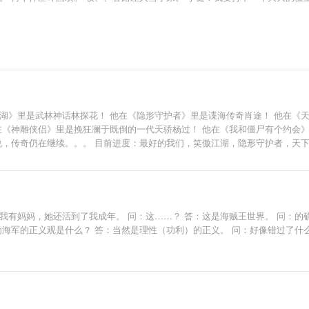
湖》里是武林神话林探花！ 他在《隐形守护者》里是谍海传奇肖途！ 他在《
在《神雕侠侣》里是挽狂澜于既倒的一代天骄杨过！ 他在《我和僵尸有个约会》
传说，传奇仍在继续。。。 目前进度：最好的我们，笑傲江湖，隐形守护者，天
，棋魂
我有妈妈，她还活到了我成年。 问：这……？ 答：这是海贼王世界。 问：的
为海军的正义观是什么？ 答：当然是理性（功利）的正义。 问：好像错过了什