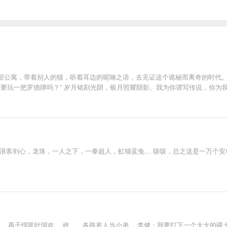
层公寓，带着别人的猫，听着耳边的呢喃之语，去见证这个诡秘而离奇的时代。
. “你要玩一把罗德牌吗？” 岁月铭刻光阴，银月照耀阴影。我为你谱写传说，
，浪客剑心，龙珠，一人之下，一拳超人，虹猫蓝兔… 咳咳，总之这是一万个安
。 再干悍匪叶国欢。 收、、各路差人当小弟。 李健：我要打下一个大大的疆土