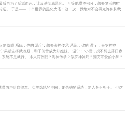
，最后再为了反派而死，让反派彻底黑化。 可等他攒够积分，想要复活的时
启传送。 于是—— 十个世界的黑化大佬：这一次，我绝对不会再允许你从我
两仪眼 系统：你的 温宁：想要海神传承 系统：你的 温宁：修罗神神
宁果断选择武魂殿，和千仞雪成为好姐妹。 温宁：“小雪，想不想去落日森
关系，系统不是就行。 冰火两仪眼？海神传承？修罗神神只？漂亮可爱的小舞？
长，银发飘逸，满身神光的男人。 对方静静看着她，声音如往常般平
嘿嘿两声暗自得意。女主炼她的空间，她炼她的系统，两人各不相干。 但这