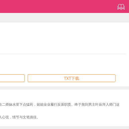
TXT下载
往二师妹水里下点猛药，兢兢业业履行反派职责。终于熬到男主叶辰拜入师门这
人心弦，情节与文笔俱佳。