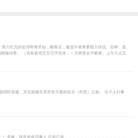
 第六纪元的史诗即将开始，帷幕后，被选中者将要踏入传说。旧神、遗
你为我呢喃诗章。 （另有老书五百万字完本，一天两更从不断更。上午六点五
柏同时穿越，并且能够共享所有力量的欢乐（作死）之旅。 乐子人行事，
！ 李健：我是差佬话事人 目前已有，，，，，，,，，，，，，，，，