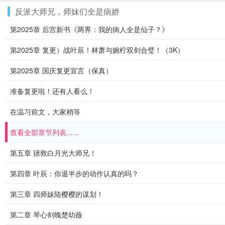
反派大师兄，师妹们全是病娇
第2025章 后宫新书《两界：我的病人全是仙子？》
第2025章 复更）战叶辰！林萧与婉柠双剑合璧！（3K）
第2025章 国庆复更宣言（保真）
准备复更啦！还有人看么！
在温习前文，大家稍等
查看全部章节列表......
第五章 拯救白月光大师兄！
第四章 叶辰：你退半步的动作认真的吗？
第三章 四师妹陆樱樱的谋划！
第二章 琴心剑魄楚幼薇