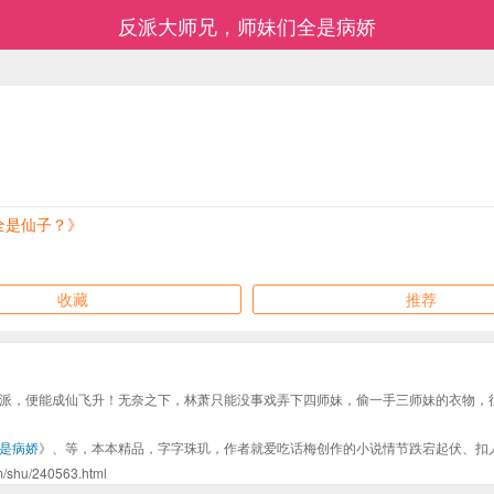
反派大师兄，师妹们全是病娇
全是仙子？》
收藏
推荐
派，便能成仙飞升！无奈之下，林萧只能没事戏弄下四师妹，偷一手三师妹的衣物，
是病娇
》、等，本本精品，字字珠玑，作者就爱吃话梅创作的小说情节跌宕起伏、扣
/240563.html