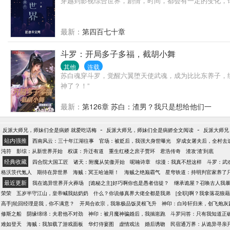
穿越到影视综合世界，剧情，时间，都会有一定的变化，
最新：
第四百七十章
斗罗：开局多子多福，截胡小舞
其他
连载
苏白魂穿斗罗，觉醒六翼堕天使武魂，成为比比东养子，绑定
神了？！”
最新：
第126章 苏白：渣男？我只是想给他们一
-
-
反派大师兄，师妹们全是病娇 就爱吃话梅
反派大师兄，师妹们全是病娇全文阅读
反派大师兄
站内强推
西南风云：三十年江湖往事
官场：被贬后，我强大身世曝光
穿成女屠夫后，全村去
沌符
影综：从新世界开始
权谋：升迁有道
重生红楼之庶子贾环
君浩传奇
渣攻‘渣’到底
经典收藏
四合院大国工匠
诸天：附魔从笑傲开始
呢喃诗章
综漫：我真不想这样
斗罗：武
格沃茨代氪人
期待在异世界
海贼：冥王哈迪斯！
海贼之绝巅霸气
星穹铁道：持明判官家养了
最近更新
我在诡异世界开火葬场
[诡秘之主]好巧啊你也是愚者信徒？
继承诡屋？召唤古人我
荣荣
五岁半守江山，皇帝喊我姑奶奶
什么？你说修真界大佬全都是我弟
[全职]啊？我拿落花狼
高手]轮回经理是我，你不满意？
开局合欢宗，我靠极品饭灵根飞升
神印：白玲轩归来，创飞炮灰
修斯之船
阴缘绵绵：夫君他不对劲
神印：被月魔神骗婚后，我揣崽跑
斗罗问答：只有我知道正
难如登天
海贼：我加载了游戏面板
华灯侍宴图
虚情戏法
婚后诱吻
民宿通万界：从诡异寻亲