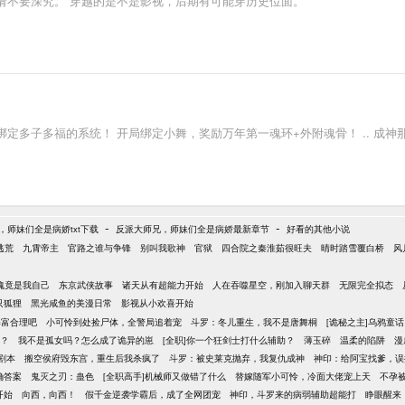
请不要深究。 穿越的是不是影视，后期有可能穿历史位面。
多子多福的系统！ 开局绑定小舞，奖励万年第一魂环+外附魂骨！ .. 成神那
-
-
，师妹们全是病娇txt下载
反派大师兄，师妹们全是病娇最新章节
好看的其他小说
逃荒
九霄帝主
官路之谁与争锋
别叫我歌神
官狱
四合院之秦淮茹很旺夫
晴时踏雪覆白桥
风
魂竟是我自己
东京武侠故事
诸天从有超能力开始
人在吞噬星空，刚加入聊天群
无限完全拟态
只狐狸
黑光咸鱼的美漫日常
影视从小欢喜开始
暴富合理吧
小可怜到处捡尸体，全警局追着宠
斗罗：冬儿重生，我不是唐舞桐
[诡秘之主]乌鸦童话
藉？
我不是孤女吗？怎么成了诡异的崽
[全职]你一个狂剑士打什么辅助？
薄玉碎
温柔的陷阱
漫
剧本
搬空侯府毁东宫，重生后我杀疯了
斗罗：被史莱克抛弃，我复仇成神
神印：给阿宝找爹，误
确答案
鬼灭之刃：蛊色
[全职高手]机械师又做错了什么
替嫁随军小可怜，冷面大佬宠上天
不孕
开始
向西，向西！
假千金逆袭学霸后，成了全网团宠
神印，斗罗来的病弱辅助超能打
睁眼醒来