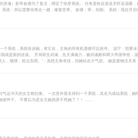
主神的灵魂）影帝俞塘为了复活，绑定了快穿系统。 任务是给反派送关怀送温暖
？ 系统：所以需要你再去一趟，修复世界。 俞塘：乖，别闹。 系统：现在开
一个系统，系统告诉她，有它在，主角的所有机遇都可以抢夺。 温宁：想要冰火
后我就是新的挂逼。 开局双生武魂，先天满魂力，被武魂殿和两大帝国争抢，温
爆某些人，顺便，抢点东西。” - 虽然主角有挂，但她站在大气层。 她是废物没
己的系统只是一个没有实体的灵魂碎片，直到她眼睁睁看着面前出现一个身高腿
了。
与气运冲天的女主相抗衡。 一次意外莫名得到一个系统，其名为成仙系统，她
使绊子。 不要以为是女主她就弄不死她了？！ ……