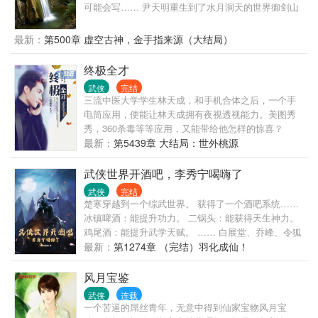
可能会写…… 尹天明重生到了水月洞天的世界御剑山
庄，先天元气不足，半身瘫痪。 最终觉醒了天赋异
能，能够梦入大千世界。 梦中修炼在水月洞天世界也
最新：
第500章 虚空古神，金手指来源（大结局）
能够享受成果，里面的知识也是有用的。 于是利用梦
中世界和现实世界的时间差，在梦中世界修炼，学
终极全才
习，最终治好身上的顽疾。 同时也在改变自己心中的
武侠
完结
意难平。 后来抢到了灵镜，发现梦中不仅仅是存在于
三流中医大学学生林天成，和手机合体之后，一个手
梦中…… 于是开始打穿诸天……
电筒应用，便能让林天成拥有夜视透视能力。美图秀
秀，360杀毒等等应用，又能带给他怎样的惊喜？
最新：
第5439章 大结局：世外桃源
武侠世界开酒吧，李秀宁喝嗨了
武侠
完结
楚寒穿越到一个综武世界。 获得了一个酒吧系统……
冰镇啤酒：能提升功力。 二锅头：能获得天生神力。
鸡尾酒：能提升武学天赋。 …… 白展堂、乔峰、令狐
冲等，均慕名而来。 随着来喝酒的人越多，就能解锁
最新：
第1274章 （完结）羽化成仙！
更逆天的酒类。 酒吧开业第一天，李秀宁就喝嗨了，
赖着不走…… 这可怎么整？ 他哥李世民不会逼我当驸
风月宝鉴
马吧？
武侠
连载
一个苦逼的屌丝青年，无意中得到仙家宝物风月宝