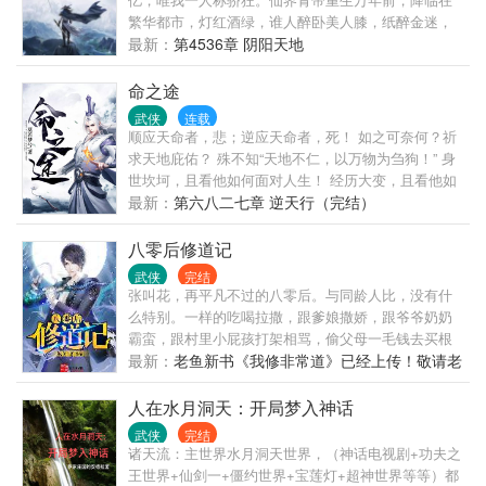
繁华都市，灯红酒绿，谁人醉卧美人膝，纸醉金迷，
谁人醒掌杀人剑。世人笑我猖，世人笑我狂，你且
最新：
第4536章 阴阳天地
看，万古之后的天地，世人几经轮回，而我，依然在
那，高高在上，俯视众生。
命之途
武侠
连载
顺应天命者，悲；逆应天命者，死！ 如之可奈何？祈
求天地庇佑？ 殊不知“天地不仁，以万物为刍狗！” 身
世坎坷，且看他如何面对人生！ 经历大变，且看他如
何渐渐蜕变！ 命运降临，且看他如何对抗命运！ 持戟
最新：
第六八二七章 逆天行（完结）
弯弓，且看他如何挽破苍穹！ 毁天、灭地、戮神、屠
魔、诛仙、噬魂、镇妖、斩尸、弑佛！ 逆命运，踏天
八零后修道记
途，一切尽在——《命之途》！
武侠
完结
张叫花，再平凡不过的八零后。与同龄人比，没有什
么特别。一样的吃喝拉撒，跟爹娘撒娇，跟爷爷奶奶
霸蛮，跟村里小屁孩打架相骂，偷父母一毛钱去买根
冰棍吃，张九斤家的葡萄藤里专捏变软的葡萄粒吃，
最新：
老鱼新书《我修非常道》已经上传！敬请老
到山里掏鸟窝……一样一样的，没有什么特别。六岁
朋友们支持！
的时候经历了一件不一样的事情，彻底改变了他的人
人在水月洞天：开局梦入神话
生轨迹。大道即生活，生活是大道。
武侠
完结
诸天流：主世界水月洞天世界，（神话电视剧+功夫之
王世界+仙剑一+僵约世界+宝莲灯+超神世界等等）都