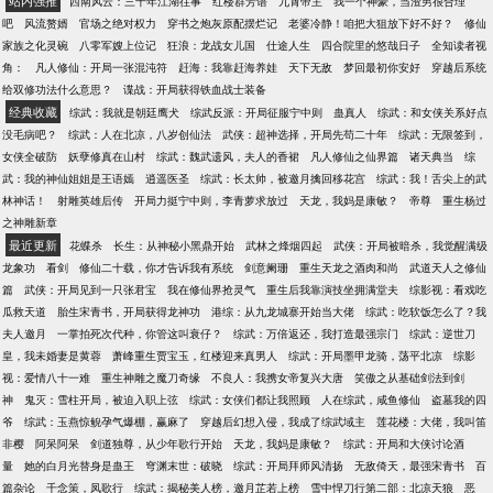
站内强推
西南风云：三十年江湖往事
红楼群芳谱
九霄帝主
我一个神豪，当渣男很合理
吧
风流赘婿
官场之绝对权力
穿书之炮灰原配摆烂记
老婆冷静！咱把大狙放下好不好？
修仙
家族之化灵碗
八零军嫂上位记
狂浪：龙战女儿国
仕途人生
四合院里的悠哉日子
全知读者视
角：
凡人修仙：开局一张混沌符
赶海：我靠赶海养娃
天下无敌
梦回最初你安好
穿越后系统
给双修功法什么意思？
谍战：开局获得铁血战士装备
经典收藏
综武：我就是朝廷鹰犬
综武反派：开局征服宁中则
蛊真人
综武：和女侠关系好点
没毛病吧？
综武：人在北凉，八岁创仙法
武侠：超神选择，开局先苟二十年
综武：无限签到，
女侠全破防
妖孽修真在山村
综武：魏武遗风，夫人的香裙
凡人修仙之仙界篇
诸天典当
综
武：我的神仙姐姐是王语嫣
逍遥医圣
综武：长太帅，被邀月擒回移花宫
综武：我！舌尖上的武
林神话！
射雕英雄后传
开局力挺宁中则，李青萝求放过
天龙，我妈是康敏？
帝尊
重生杨过
之神雕新章
最近更新
花蝶杀
长生：从神秘小黑鼎开始
武林之烽烟四起
武侠：开局被暗杀，我觉醒满级
龙象功
看剑
修仙二十载，你才告诉我有系统
剑意阑珊
重生天龙之酒肉和尚
武道天人之修仙
篇
武侠：开局见到一只张君宝
我在修仙界抢灵气
重生后我靠演技坐拥满堂夫
综影视：看戏吃
瓜救天道
胎生宋青书，开局获得龙神功
港综：从九龙城寨开始当大佬
综武：吃软饭怎么了？我
夫人邀月
一掌拍死次代种，你管这叫衰仔？
综武：万倍返还，我打造最强宗门
综武：逆世刀
皇，我未婚妻是黄蓉
萧峰重生贾宝玉，红楼迎来真男人
综武：开局墨甲龙骑，荡平北凉
综影
视：爱情八十一难
重生神雕之魔刀奇缘
不良人：我携女帝复兴大唐
笑傲之从基础剑法到剑
神
鬼灭：雪柱开局，被迫入职上弦
综武：女侠们都让我照顾
人在综武，咸鱼修仙
盗墓我的四
爷
综武：玉燕惊鲵孕气爆棚，赢麻了
穿越后幻想入侵，我成了综武域主
莲花楼：大佬，我叫笛
非樱
阿呆阿呆
剑道独尊，从少年歌行开始
天龙，我妈是康敏？
综武：开局和大侠讨论酒
量
她的白月光替身是蛊王
穹渊末世：破晓
综武：开局拜师风清扬
无敌倚天，最强宋青书
百
篇杂论
千念策，凤歌行
综武：揭秘美人榜，邀月芷若上榜
雪中悍刀行第二部：北凉天狼
恶