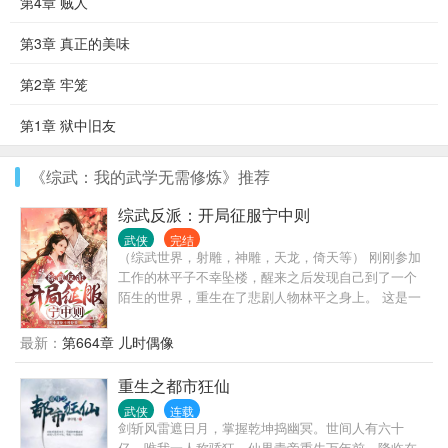
第4章 贼人
第3章 真正的美味
第2章 牢笼
第1章 狱中旧友
《综武：我的武学无需修炼》推荐
综武反派：开局征服宁中则
武侠
完结
（综武世界，射雕，神雕，天龙，倚天等） 刚刚参加
工作的林平子不幸坠楼，醒来之后发现自己到了一个
陌生的世界，重生在了悲剧人物林平之身上。 这是一
个神奇的世界，林平子熟悉的武侠人物在这里都有，
侠之大者郭靖，燕南天，乔峰…… 当然，这个世界还
最新：
第664章 儿时偶像
有女神黄蓉，小龙女，王语嫣，宁中则…… 在这么一
个实力为尊的世界，获得最强反派系统的他将何去何
重生之都市狂仙
从。
武侠
连载
剑斩风雷遮日月，掌握乾坤捣幽冥。世间人有六十
亿，唯我一人称骄狂。仙界青帝重生万年前，降临在