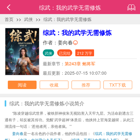
综武：我的武学无需修炼
首页
>>
武侠
>>
综武：我的武学无需修炼
综武：我的武学无需修炼
作者：
姜向春
武侠
已完结
212 万字
最新章节：
第243章 鲍将军
最后更新：2025-07-15 10:07:00
阅读
收藏
推荐
TXT下载
综武：我的武学无需修炼小说简介
“陈凌穿越综武世界，被铁胆神侯朱无视陷害入天牢九层。为活命剧透古三
通有子，却反被其传功。觉醒‘武学超神’体质后，他挟持上官海棠越狱，从此江
湖流传一句话：‘惹他者死，亲他者疯。’”
姜向春
是一名出色的小说作者，他的作品包括：《
综武：我的武学无需修
炼
》、《
水浒：水泊梁山今天反了
》、《
综武：开局让女帝甘心入怀
》、等，