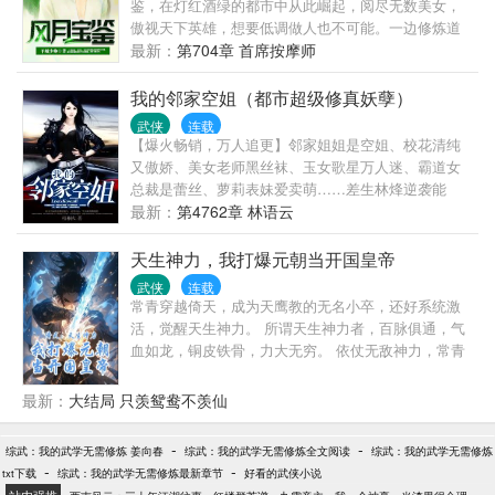
鉴，在灯红酒绿的都市中从此崛起，阅尽无数美女，
傲视天下英雄，想要低调做人也不可能。一边修炼道
法，提升境界，一边玩弄狂妄之徒于股掌之间。进企
最新：
第704章 首席按摩师
鹅号交流>
我的邻家空姐（都市超级修真妖孽）
武侠
连载
【爆火畅销，万人追更】邻家姐姐是空姐、校花清纯
又傲娇、美女老师黑丝袜、玉女歌星万人迷、霸道女
总裁是蕾丝、萝莉表妹爱卖萌……差生林烽逆袭能
力，过目不忘，学习成绩蹭蹭涨！力大无穷，混混黄
最新：
第4762章 林语云
毛一脚踹！让清纯校花另眼相看，把美女老师惊得目
瞪口呆！学渣逆袭成为全校偶像，当众演讲畅谈梦想
天生神力，我打爆元朝当开国皇帝
未来！这是属于我们的热血校园，这里有我们大家共
武侠
连载
同的青春和梦想…………（梧桐火微信公众号：
常青穿越倚天，成为天鹰教的无名小卒，还好系统激
48126471）
活，觉醒天生神力。 所谓天生神力者，百脉俱通，气
血如龙，铜皮铁骨，力大无穷。 依仗无敌神力，常青
拳镇六派、脚踢武林、推翻暴元、建立新朝，硬生生
从位面之子朱重八手中夺走天命，成为天下共主，开
最新：
大结局 只羡鸳鸯不羡仙
国皇帝。 有道是，武之尽头谁为峰，一见常青道成
空，天下武者三百万，见我也需尽低眉。 我叫常青，
-
-
综武：我的武学无需修炼 姜向春
综武：我的武学无需修炼全文阅读
综武：我的武学无需修炼
万古长青的常青！
-
-
txt下载
综武：我的武学无需修炼最新章节
好看的武侠小说