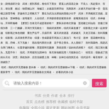
女：剧情崩坏计划
武侠：签到系统，卷动天下美女
霍某人的流浪之旅
不良人：风起萤火
宫
主，请自重
杨过：独臂撼山河
海贼王：从炼器宗师开始
无限国术：从诸天开始打爆一切
莲花
楼之踏雪寻梅
穿越倚天之明教天下
重生为武当太师叔的我很少出手
武侠：开局截胡王语嫣，逆
改天命
雷神降临：凌驾诸天
人在综武：开局获得慕容紫英传承
射雕英雄后传
综武：杀神修
仙，开局即巅峰
【萧雷】任务完不成是谁的错？
萧秋水的奇幻穿越
莲花楼之剑仙劫
笑傲江湖
我为尊
三一门腕豪，开局打哭无根生！
我刷武侠黑料，综武天幕直播了
综影视之大家一起来穿
越
综影视之角色觉醒
重生尹志平，天崩开局
诸天武侠逍遥
武凌诸天
天龙王语嫣：别叫我魔
女
综影视：从武侠世界开始
综漫：变成藿藿开局加入三真法门
韦小宝
造神
莲花楼外医仙
来
我，乔峰，天下无敌！
我在现代掌控大唐
花千骨之骨头，夫人我错了
别叫我舔狗，我是武
当掌门继承人
社畜穿越到射雕：黑莲蓉和完颜康
系统误我！说好的武侠呢？
综武：我江湖大魔
头，无恶不作！
综武：开局签到九阳神功
靠天靠地都没用！只能靠自己！
转世后：宿敌成了我
的白月光
洪荒：系统加持，后宫佳丽爱上我
神雕：女神主动找我互动
综武说书：毒舌辣评，女
侠破防了
-
-
综武：我的武学无需修炼 姜向春
综武：我的武学无需修炼txt下载
综武：我的武学无需修炼
-
-
最新章节
综武：我的武学无需修炼全文阅读
好看的武侠小说
搜索
书库
分类
作者
全本
排行
首页
点击榜
推荐榜
收藏榜
临时书架
电脑版
全部小说
最近更新
网站地图
会员书架