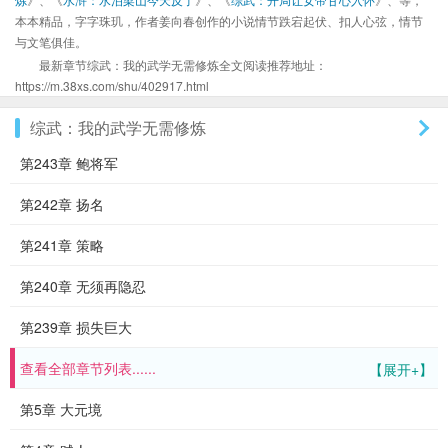
本本精品，字字珠玑，作者姜向春创作的小说情节跌宕起伏、扣人心弦，情节
与文笔俱佳。
最新章节综武：我的武学无需修炼全文阅读推荐地址：
https://m.38xs.com/shu/402917.html
综武：我的武学无需修炼
第243章 鲍将军
第242章 扬名
第241章 策略
第240章 无须再隐忍
第239章 损失巨大
查看全部章节列表......
【展开+】
第5章 大元境