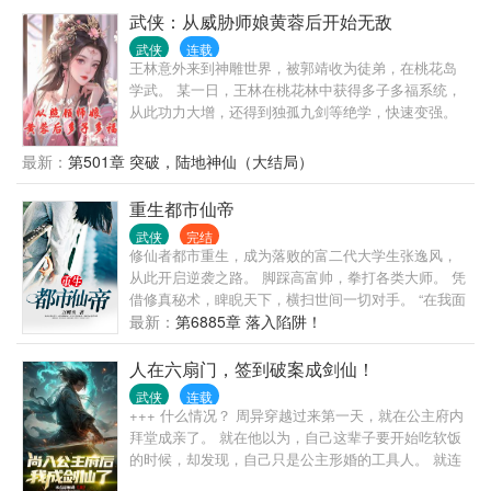
的时候经历了一件不一样的事情，彻底改变了他的人
武侠：从威胁师娘黄蓉后开始无敌
生轨迹。大道即生活，生活是大道。
武侠
连载
王林意外来到神雕世界，被郭靖收为徒弟，在桃花岛
学武。 某一日，王林在桃花林中获得多子多福系统，
从此功力大增，还得到独孤九剑等绝学，快速变强。
随后，王林告别师娘黄蓉，走出桃花岛，上终南山，
教训尹志平、丘处机等牛笔老道，入古墓跟小龙女、
最新：
第501章 突破，陆地神仙（大结局）
李莫愁交朋友。 跟黄药师、欧阳锋、洪七公、周伯通
等绝顶高切磋武艺，震惊众人。 并行侠仗义，击杀霍
重生都市仙帝
都、打败金轮法王和蒙古大军，为大宋武林、百姓造
武侠
完结
福。 还有天龙、倚天、笑傲、天下第一等武侠世界，
修仙者都市重生，成为落败的富二代大学生张逸风，
非常精彩，不要错过。
从此开启逆袭之路。 脚踩高富帅，拳打各类大师。 凭
借修真秘术，睥睨天下，横扫世间一切对手。 “在我面
前，无人敢嚣张，因为敢对我嚣张的人，都不会有以
最新：
第6885章 落入陷阱！
后。” “在我面前，哪怕是高高在上的女王也要低下头
颅。不然，头上永不会有王冠。”
人在六扇门，签到破案成剑仙！
武侠
连载
+++ 什么情况？ 周异穿越过来第一天，就在公主府内
拜堂成亲了。 就在他以为，自己这辈子要开始吃软饭
的时候，却发现，自己只是公主形婚的工具人。 就连
拜堂，都是丫鬟代替的。 更过分的是，那便宜媳妇居