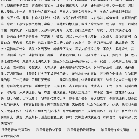
皇，我未婚妻是黄蓉
萧峰重生贾宝玉，红楼迎来真男人
综武：开局墨甲龙骑，荡平北凉
综影
视：爱情八十一难
重生神雕之魔刀奇缘
不良人：我携女帝复兴大唐
笑傲之从基础剑法到剑
神
鬼灭：雪柱开局，被迫入职上弦
综武：女侠们都让我照顾
人在综武，咸鱼修仙
盗墓我的四
爷
综武：玉燕惊鲵孕气爆棚，赢麻了
穿越后幻想入侵，我成了综武域主
莲花楼：大佬，我叫笛
非樱
阿呆阿呆
剑道独尊，从少年歌行开始
天龙，我妈是康敏？
综武：开局和大侠讨论酒
量
她的白月光替身是蛊王
穹渊末世：破晓
综武：开局拜师风清扬
无敌倚天，最强宋青书
百
篇杂论
千念策，凤歌行
综武：揭秘美人榜，邀月芷若上榜
雪中悍刀行第二部：北凉天狼
恶
女：剧情崩坏计划
武侠：签到系统，卷动天下美女
霍某人的流浪之旅
不良人：风起萤火
宫
主，请自重
杨过：独臂撼山河
海贼王：从炼器宗师开始
无限国术：从诸天开始打爆一切
莲花
楼之踏雪寻梅
穿越倚天之明教天下
重生为武当太师叔的我很少出手
武侠：开局截胡王语嫣，逆
改天命
雷神降临：凌驾诸天
人在综武：开局获得慕容紫英传承
射雕英雄后传
综武：杀神修
仙，开局即巅峰
【萧雷】任务完不成是谁的错？
萧秋水的奇幻穿越
莲花楼之剑仙劫
笑傲江湖
我为尊
三一门腕豪，开局打哭无根生！
我刷武侠黑料，综武天幕直播了
综影视之大家一起来穿
越
综影视之角色觉醒
重生尹志平，天崩开局
诸天武侠逍遥
武凌诸天
天龙王语嫣：别叫我魔
女
综影视：从武侠世界开始
综漫：变成藿藿开局加入三真法门
韦小宝
造神
莲花楼外医仙
来
我，乔峰，天下无敌！
我在现代掌控大唐
花千骨之骨头，夫人我错了
别叫我舔狗，我是武
当掌门继承人
社畜穿越到射雕：黑莲蓉和完颜康
系统误我！说好的武侠呢？
综武：我江湖大魔
头，无恶不作！
综武：开局签到九阳神功
靠天靠地都没用！只能靠自己！
转世后：宿敌成了我
的白月光
洪荒：系统加持，后宫佳丽爱上我
神雕：女神主动找我互动
综武说书：毒舌辣评，女
侠破防了
-
-
-
-
踏雪寻青梅 云笺寄晚
踏雪寻青梅txt下载
踏雪寻青梅最新章节
踏雪寻青梅全文阅读
好
看的武侠小说