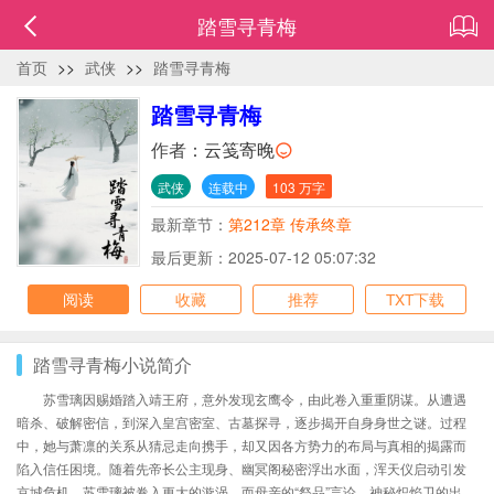
踏雪寻青梅
首页
>>
武侠
>>
踏雪寻青梅
踏雪寻青梅
作者：
云笺寄晚
武侠
连载中
103 万字
最新章节：
第212章 传承终章
最后更新：2025-07-12 05:07:32
阅读
收藏
推荐
TXT下载
踏雪寻青梅小说简介
苏雪璃因赐婚踏入靖王府，意外发现玄鹰令，由此卷入重重阴谋。从遭遇
暗杀、破解密信，到深入皇宫密室、古墓探寻，逐步揭开自身身世之谜。过程
中，她与萧凛的关系从猜忌走向携手，却又因各方势力的布局与真相的揭露而
陷入信任困境。随着先帝长公主现身、幽冥阁秘密浮出水面，浑天仪启动引发
京城危机，苏雪璃被卷入更大的漩涡，而母亲的“祭品”言论、神秘炽焰卫的出