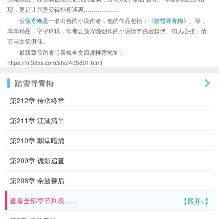
现，更是让局势变得扑朔迷离………………
云笺寄晚
是一名出色的小说作者，他的作品包括：《
踏雪寻青梅
》、等，
本本精品，字字珠玑，作者云笺寄晚创作的小说情节跌宕起伏、扣人心弦，情
节与文笔俱佳。
最新章节踏雪寻青梅全文阅读推荐地址：
https://m.38xs.com/shu/405801.html
踏雪寻青梅
第212章 传承终章
第211章 江湖清平
第210章 朝堂暗涌
第209章 诡影追查
第208章 余波善后
查看全部章节列表......
【展开+】