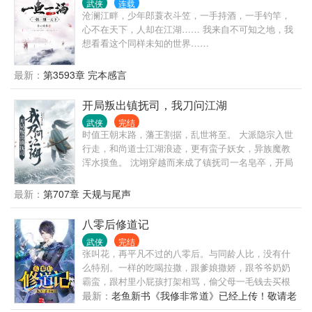
武侠
连载
沧澜江畔，少年郎蓑衣斗笠，一手持酒，一手钓竿，
心不在天下，人却在江湖…… 我来自不可知之地，我
想看看这个同样未知的世界……
最新：
第3593章 完本感言
开局叛出镇抚司，我刀问江湖
武侠
完结
时值王朝末路，藩王割据，乱世将至。 大派隐宗入世
行走，和尚道士江湖浪迹，更有蛮子妖女，异族魔教
浑水摸鱼。 沈翊穿越而来成了镇抚司一名皂卒，开局
就杀了自己的上司，叛出镇抚司。 自此，沈翊举世皆
敌，好在他有武道通神系统，诛杀敌寇便能获得潜修
最新：
第707章 天规与尾声
时间。 沈翊喃喃自语； “这世道，正的不正，邪的更
邪！” “让我杀出个朗朗乾坤！”
八零后修道记
武侠
完结
张叫花，再平凡不过的八零后。与同龄人比，没有什
么特别。一样的吃喝拉撒，跟爹娘撒娇，跟爷爷奶奶
霸蛮，跟村里小屁孩打架相骂，偷父母一毛钱去买根
冰棍吃，张九斤家的葡萄藤里专捏变软的葡萄粒吃，
最新：
老鱼新书《我修非常道》已经上传！敬请老
到山里掏鸟窝……一样一样的，没有什么特别。六岁
朋友们支持！