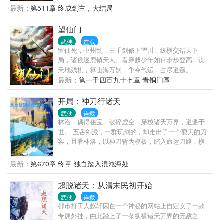
然还把周异丢到了六扇门里面，美名其曰锻炼。 还
最新：
第511章 终成剑主，大结局
好，周异有着系统帮忙。 …… 就这样，一代剑仙在不
知不觉中诞生了。 “女帝陛下，你看我这长剑是否凶
望仙门
猛？”
武侠
连载
留仙死，中州乱，三千剑修下望川，纵横交错天下
局，诸侯逐鹿镇天人。看穿越少年如何步步登高，谋
天地残棋，算山海万妖，争夺气运，占尽逍遥。
最新：
第一千四百九十七章 青铜门匾
开局：神刀行诸天
武侠
连载
林洛，偶得秘宝，破碎虚空，穿梭诸天万界，逍遥于
世。 五岳剑派，一群玩剑的，却走出了一个耍刀的刀
客，且看林洛，以神刀斩为模板，踏入命运刀路，横
行诸天，但凡一切当我逍遥者，不管是什么妖魔鬼
怪，我自当一刀斩之。
最新：
第670章 终章 独自踏入混沌深处
超脱诸天：从清末民初开始
武侠
连载
都市打工人赵轩因在一个神秘的网站上自定义了一款
专属外挂，由此踏上了一条纵横诸天万界的无敌之