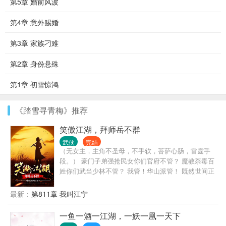
第5章 婚前风波
第4章 意外赐婚
第3章 家族刁难
第2章 身份悬殊
第1章 初雪惊鸿
《踏雪寻青梅》推荐
笑傲江湖，拜师岳不群
武侠
完结
（无女主，主角不圣母，不手软，菩萨心肠，雷霆手
段。） 豪门子弟强抢民女你们官府不管？ 魔教荼毒百
姓你们武当少林不管？ 我管！华山派管！ 既然世间正
道难鸣，那我便做这照破黑暗的第一道光。 不必等候
太阳，此后如竟没有太阳，我便是唯一的光。 以菩萨
最新：
第811章 我叫江宁
心肠，行雷霆手段。
一鱼一酒一江湖，一妖一凰一天下