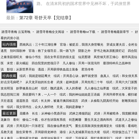
路。 在清末民初的国术世界中见神不坏，于武侠世界
中成就无上大宗师，于仙侠世界中修得长生，于神话
世界中证道圣人……
最新：
第72章 哥舒天卒【完结章】
-
-
-
-
踏雪寻青梅 云笺寄晚
踏雪寻青梅全文阅读
踏雪寻青梅txt下载
踏雪寻青梅最新章节
好
看的武侠小说
站内强推
西南风云：三十年江湖往事
官场：被贬后，我强大身世曝光
穿成女屠夫后，全村去
逃荒
别叫我歌神
官场：救了女领导后，我一路飞升
阴影之外
穿书之炮灰原配摆烂记
四合院
之秦淮茹很旺夫
修仙小书生
混在女帝后宫的假太监
仙灵图谱
凤世倾天邪王倾心
都市风流仙
医
末世：薪火崛起
四合院里的悠哉日子
凡人修仙：开局一张混沌符
最强特种兵之战神传
说
影综：从新世界开始
谍战：开局获得铁血战士装备
君浩传奇
经典收藏
综武：我就是朝廷鹰犬
综武：开局圣心诀，躺平就变强
蛊真人
综武：和女侠关系
好点没毛病吧？
从天龙开始的长生者
武侠：超神选择，开局先苟二十年
综武：开局六大门派围
攻光明顶
妖孽修真在山村
综武：魏武遗风，夫人的香裙
凡人修仙之仙界篇
综武，大宋皇子的
我总想闯江湖
系统要吗？来，一人一个
综武：我的神仙姐姐是王语嫣
开局拜师李沧海，横扫诸
天壮逍遥
逍遥医圣
综武：长太帅，被邀月擒回移花宫
武侠：从偷取九阴真经开始
射雕英雄后
传
综武：我文弱书生，众夫人身怀绝
天龙，我妈是康敏？
最近更新
花蝶杀
长生：从神秘小黑鼎开始
武林之烽烟四起
武侠：开局被暗杀，我觉醒满级
龙象功
看剑
修仙二十载，你才告诉我有系统
剑意阑珊
重生天龙之酒肉和尚
武道天人之修仙
篇
武侠：开局见到一只张君宝
我在修仙界抢灵气
重生后我靠演技坐拥满堂夫
综影视：看戏吃
瓜救天道
胎生宋青书，开局获得龙神功
港综：从九龙城寨开始当大佬
综武：吃软饭怎么了？我
夫人邀月
一掌拍死次代种，你管这叫衰仔？
综武：万倍返还，我打造最强宗门
综武：逆世刀