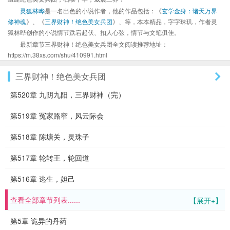
灵狐林晔
是一名出色的小说作者，他的作品包括：《
玄学金身：诸天万界
修神魂
》、《
三界财神！绝色美女兵团
》、等，本本精品，字字珠玑，作者灵
狐林晔创作的小说情节跌宕起伏、扣人心弦，情节与文笔俱佳。
最新章节三界财神！绝色美女兵团全文阅读推荐地址：
https://m.38xs.com/shu/410991.html
三界财神！绝色美女兵团
第520章 九阴九阳，三界财神（完）
第519章 冤家路窄，风云际会
第518章 陈塘关，灵珠子
第517章 轮转王，轮回道
第516章 逃生，妲己
查看全部章节列表......
【展开+】
第5章 诡异的丹药