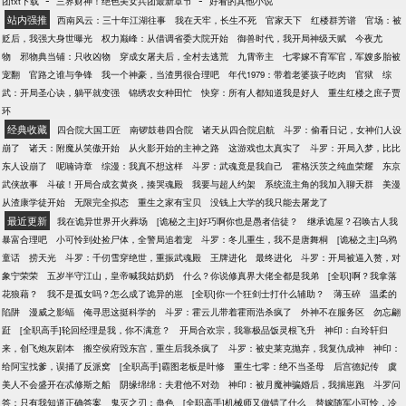
团txt下载
三界财神！绝色美女兵团最新章节
好看的其他小说
站内强推
西南风云：三十年江湖往事
我在天牢，长生不死
官家天下
红楼群芳谱
官场：被
贬后，我强大身世曝光
权力巅峰：从借调省委大院开始
御兽时代，我开局神级天赋
今夜尤
物
邪物典当铺：只收凶物
穿成女屠夫后，全村去逃荒
九霄帝主
七零嫁不育军官，军嫂多胎被
宠翻
官路之谁与争锋
我一个神豪，当渣男很合理吧
年代1979：带着老婆孩子吃肉
官狱
综
武：开局圣心诀，躺平就变强
锦绣农女种田忙
快穿：所有人都知道我是好人
重生红楼之庶子贾
环
经典收藏
四合院大国工匠
南锣鼓巷四合院
诸天从四合院启航
斗罗：偷看日记，女神们人设
崩了
诸天：附魔从笑傲开始
从火影开始的主神之路
这游戏也太真实了
斗罗：开局入梦，比比
东人设崩了
呢喃诗章
综漫：我真不想这样
斗罗：武魂竟是我自己
霍格沃茨之纯血荣耀
东京
武侠故事
斗破！开局合成玄黄炎，揍哭魂殿
我要与超人约架
系统流主角的我加入聊天群
美漫
从渣康学徒开始
无限完全拟态
重生之家有宝贝
没钱上大学的我只能去屠龙了
最近更新
我在诡异世界开火葬场
[诡秘之主]好巧啊你也是愚者信徒？
继承诡屋？召唤古人我
暴富合理吧
小可怜到处捡尸体，全警局追着宠
斗罗：冬儿重生，我不是唐舞桐
[诡秘之主]乌鸦
童话
捞天光
斗罗：千仞雪穿绝世，重振武魂殿
王牌进化
最终进化
斗罗：开局被逼入赘，对
象宁荣荣
五岁半守江山，皇帝喊我姑奶奶
什么？你说修真界大佬全都是我弟
[全职]啊？我拿落
花狼藉？
我不是孤女吗？怎么成了诡异的崽
[全职]你一个狂剑士打什么辅助？
薄玉碎
温柔的
陷阱
漫威之影蝠
俺寻思这挺科学的
斗罗：霍云儿带着霍雨浩杀疯了
外神不在服务区
勿忘翩
跹
[全职高手]轮回经理是我，你不满意？
开局合欢宗，我靠极品饭灵根飞升
神印：白玲轩归
来，创飞炮灰剧本
搬空侯府毁东宫，重生后我杀疯了
斗罗：被史莱克抛弃，我复仇成神
神印：
给阿宝找爹，误捅了反派窝
[全职高手]霸图老板是叶修
重生七零：绝不当圣母
后宫德妃传
虞
美人不会盛开在忒修斯之船
阴缘绵绵：夫君他不对劲
神印：被月魔神骗婚后，我揣崽跑
斗罗问
答：只有我知道正确答案
鬼灭之刃：蛊色
[全职高手]机械师又做错了什么
替嫁随军小可怜，冷