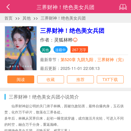
三界财神！绝色美女兵团
首页
>>
其他
>>
三界财神！绝色美女兵团
三界财神！绝色美女兵团
作者：
灵狐林晔
其他
连载中
267 万字
最新章节：
第520章 九阴九阳，三界财神（完）
最后更新：2025-11-01 22:08:13
阅读
收藏
推荐
TXT下载
三界财神！绝色美女兵团小说简介
仙界财神赵公明的关门弟子林枫，因被仇敌陷害，最终自爆肉身，玉石俱
焚，化作万千碎片，散落在三界各处。
多年后，林枫从冥界归来，起初一睡觉就穿越，成功激活月光轮，可进入不同
的时空，融合万千分身，重返巅峰。
组建绝色美女兵团，召唤千军，威震三界！