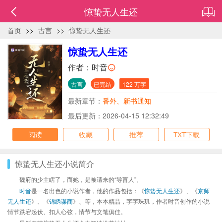
惊蛰无人生还
首页
>>
古言
>>
惊蛰无人生还
惊蛰无人生还
作者：
时音
古言
已完结
122 万字
最新章节：
番外、新书通知
最后更新：2026-04-15 12:32:49
阅读
收藏
推荐
TXT下载
惊蛰无人生还小说简介
魏府的少主瞎了，而她，是被请来的“导盲人”。
时音
是一名出色的小说作者，他的作品包括：《
惊蛰无人生还
》、《
京师
无人生还
》、《
锦绣谋商
》、等，本本精品，字字珠玑，作者时音创作的小说
情节跌宕起伏、扣人心弦，情节与文笔俱佳。