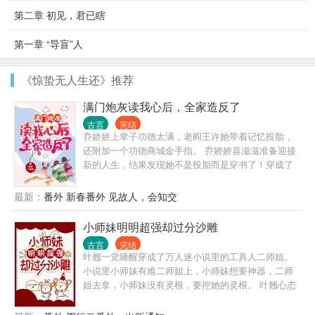
第二章 初见，君已瞎
第一章 “导盲”人
《惊蛰无人生还》推荐
满门炮灰读我心后，全家造反了
古言
完结
乔娇娇上辈子功德太满，老阎王许她带着记忆投胎，
还附加一个功德商城金手指。 乔娇娇喜滋滋准备迎接
新的人生，结果发现她不是投胎而是穿书了！穿成了
古早言情里三岁早夭，戏份少到只有一句话的路人
甲。 而她全家满门忠臣皆是炮灰，全部不得好死! 乔
最新：
番外 新春番外 见故人，会知交
家全家：“.......” 乔家全家：“什么！这不能忍，谁也不
能动他们的娇娇！圣上任由次子把持朝纲，残害忠
小师妹明明超强却过分沙雕
良，那他们就辅佐仁德太子，反了！” 最后，乔娇娇看
古言
完结
着爹娘恩爱，看着大哥入主内阁，看着二哥封狼居
叶翘一觉睡醒穿成了万人迷小说里的工具人二师姐。
胥，不由地一脸懵逼。
小说里小师妹有难二师姐上，小师妹想要神器，二师
姐去拿，小师妹没有灵根，要挖她的灵根。 叶翘心态
崩了，连夜下山，撂担子不干了。 这工具人谁爱当谁
当。 …… 新宗门的师兄们一切都好，手拿剧本的叶翘