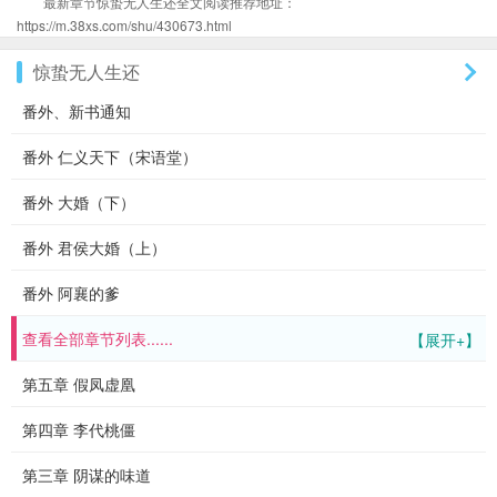
最新章节惊蛰无人生还全文阅读推荐地址：
https://m.38xs.com/shu/430673.html
惊蛰无人生还
番外、新书通知
番外 仁义天下（宋语堂）
番外 大婚（下）
番外 君侯大婚（上）
番外 阿襄的爹
查看全部章节列表......
【展开+】
第五章 假凤虚凰
第四章 李代桃僵
第三章 阴谋的味道