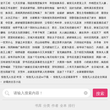
篮子工程
七天后穿越，我提前囤货躲灾年
和堂姐换亲后，被状元夫君宠上天
作精恶女万人嫌，
疯批王爷追妻忙
穿成农家悍媳，我带全家吃饱饭
袖中凤刃
说好当奶娘，谁料满京权贵皆发
狂
换亲后，肩祧两房的权臣后悔疯了
朱门画骨
金媒娇
嫁纨绔，重生主母掀翻国公府
最强女
官，从坊正开始！
厨香
分家断亲？我靠签到系统种田致富
强娶宿敌后他变成了娇夫
胭脂词
案
夺臣妻，娇娇被阴湿暴君红眼轻哄
父母双亡考科举，女状元六元及第
大明郡主被直播后成了
举国团宠
他带平妻入府？我转头认亲成公主
郡主，百姓又给您建生祠了
重生后，财迷王妃只想
赚钱
古代老太当群演爆红，不孝子悔哭
二嫁皇叔
夫人她以德服人
嫡女风华：名冠天下
靖周
旧书
团宠幼崽被读心，京城大佬追着宠
禁欲太子尝欢后，娇娇揣崽上位
你封后我死遁，追到下
一世哭什么
穿越之本宫最大
挖山珍收野味，通过异界大搞代购
只得徐妃半面妆
共寻春
灾年
被休，我用购物广场养后宫
扶细腰
五代硬核打工人
贬妻为妾后，侯爷绿了他自己
共感后，摄
政王上瘾了
锦绣福妻
程姑娘她今日又来报案了
冒充嫡姐养鱼，五个权臣为我疯魔
替身夫人重
生后，侯爷开始争又抢
流放？可全村每人每天给我十文钱
穿书后克妻王爷被我拿捏
两眼一睁，
没有谈情只有说案
穿书后把反派暴君当太监养了
大雍第一纨绔
炊梨香
小奶娘太香软，疯批权
贵争喊娘
下堂弃妇？她被全京城大佬争着宠
穿到清朝后，八爷天天偷听我心声
全京城大佬，都
想当我裙下臣
灾荒年，农家崽崽带家人吃香喝辣
流放了？不装了，全家都要听我的
-
-
-
惊蛰无人生还 时音
惊蛰无人生还txt下载
惊蛰无人生还最新章节
惊蛰无人生还全文阅读
-
好看的古言小说
搜索
书库
分类
作者
全本
排行