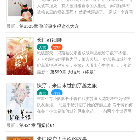
人被车撞死，有人被跳楼自杀的人砸死，而程顾卿却
被粮仓里的稻谷压死！ 然后就穿越了。 穿成一个身高
180公分200斤刚死丈夫力大无穷的45岁寡妇。 从大龄
剩女直接进级给人当祖母，白捡一堆儿女儿媳孙子。
最新：
第2505章 张管事变得这么大方
大儿高大壮实如猩猩金刚， 二儿又矮又瘦如麻杆， 三
儿平平无奇却心比天高， 大女儿长得标致性格却火
长门好细腰
爆， 小女儿，唉，又矮又圆又懦弱。 程顾卿还没来得
古言
完结
及悲春伤秋，村长家的孙子就跑来通知全村要逃荒逃
城破那天，冯蕴被父亲当成战利品献给了敌军将领。
兵役。 寻找水源，赤手打虎，与灾民混战......终于全
人人都惋惜她即将为俘，堕入火坑。 她却将出城的小
村找到一个安稳地方，大家齐心开荒种地，发家致
驴车遮得严严实实，不敢让人看出心中窃喜…… 年幼
富，努力奔小康。 多年以后，耄耄之年的程寡妇即将
时，她行事古怪，语出惊人，曾因说中一场全军覆没
最新：
第599章 大结局（终章）
咽气，双眼含眼看着乌秧秧的儿子儿孙们，望了一下
的战争，差点被宗族当鬼邪烧死。 长成后，她姝色无
天，内心呐喊：老天爷，两辈子都没尝过男人的滋
双，许州八郡无出其右，却被夫家拒娶。 生逢乱世，
快穿，来自末世的穿越之旅
味，下辈子一定要给我一个男人，不，两个三个也不
礼崩乐坏，一个女俘何去何从？ “不求良人白头到老，
介意！ 蜡烛忽灭，程寡妇卒！
古言
连载
但求此生横行霸道。” 上辈子冯蕴总被别人渣，这辈子
末世生存小队队长千菁在和变异食人花对决中为保护
她要先下手为强，将那一个两个的，什么高岭之花、
队友自爆。 阴差阳错开启了她的穿越之旅 看千菁如何
衣冠禽兽、斯文败类……全都渣回来。 —— 别人眼里
在各个小世界如何过的风生水起。 （前两个小世界写
的冯蕴：脑子有问题的疯美人。 冯蕴眼里的冯蕴：我
得比较生涩，接下去会越来越顺畅的，不喜可以跳过
什么都知道，我大概是这个世界的神吧？ 他们眼里的
哈） 十阿哥福晋（已完结） 七零下乡女知青（已完
最新：
第421章 甄嬛传61
冯蕴：她好特别好奇葩，我好喜欢！ ——
结） 见鬼的女大学生（已完结） 娱乐圈版真假千金
（已完结） 六零年代苦情人生（已完结） 兽世狂暴兔
朱门绣户！玉姝的故事