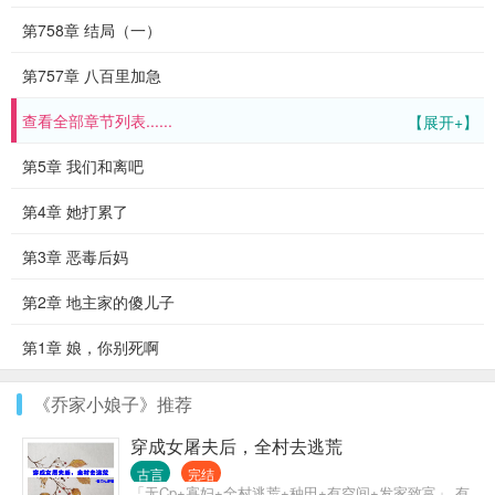
第758章 结局（一）
第757章 八百里加急
查看全部章节列表......
【展开+】
第5章 我们和离吧
第4章 她打累了
第3章 恶毒后妈
第2章 地主家的傻儿子
第1章 娘，你别死啊
《乔家小娘子》推荐
穿成女屠夫后，全村去逃荒
古言
完结
「无Cp+寡妇+全村逃荒+种田+有空间+发家致富」 有