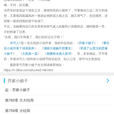
哦，不对，扶兄魔。
当乔安好发现这个现实之后，撞墙而死的心都有了，可看着自己这二百斤的体
型，又看着四面漏风的一推就会倒的泥土墙之后，她又泄气了，别没撞死，还
把唯一遮风挡雨的屋子给倒了。
不过，当她看到自己的夫君那张帅气逼人的脸和八块腹肌后，顿时眼前一亮，
讨好的凑了过来。
“夫君，我们不和离了，我们好好过日子吧！”
冰可人1
是一名出色的小说作者，他的作品包括：《
乔家小娘子
》、《
重生
后小祖宗拿了绿茶剧本
》、《
满级大佬她不想重生
》、《
穿成了山里汉的恶毒
小娘子
》、《
大燕第一宠
》、《
我携秋水揽入星河
》、等，本本精品，字字珠
玑，作者冰可人1创作的小说情节跌宕起伏、扣人心弦，情节与文笔俱佳。
最新章节乔家小娘子全文阅读推荐地址：
https://m.38xs.com/shu/442148.html
乔家小娘子
起：乔家小娘子
第760章 大大结局
第759章 大结局