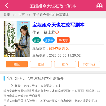
宝姐姐今天也在改写剧本
首页
>>
古言
>>
宝姐姐今天也在改写剧本
宝姐姐今天也在改写剧本
作者：
锦山君
古言
连载中
99 万字
最新章节：
第243章 郑义
最后更新：2026-08-06 11:29:02
阅读
收藏
推荐
TXT下载
宝姐姐今天也在改写剧本小说简介
【红楼梦，穿越，经商，欢喜冤家，HE】
现代女老板穿越红楼世界成为薛宝钗，才睁眼就要面对自家哥哥打死冯渊，将
百万豪富家产败光的天崩开局。
王氏拈着帕子哭得六神无主，孰不知若要改变自家命运，此刻才是最好的机
会。