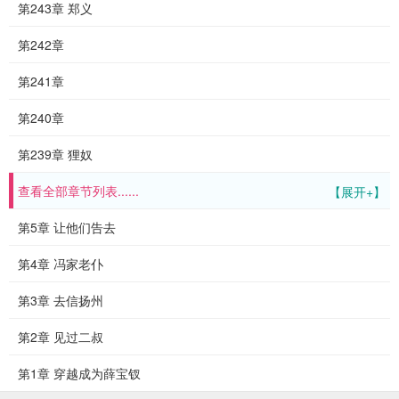
第243章 郑义
第242章
第241章
第240章
第239章 狸奴
查看全部章节列表......
【展开+】
第5章 让他们告去
第4章 冯家老仆
第3章 去信扬州
第2章 见过二叔
第1章 穿越成为薛宝钗