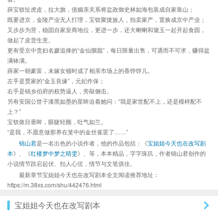
薛宝钗扯虎皮，拉大旗，借姻亲关系将盐政御史林如海包装成自家靠山；
既要进京，金陵产业无人打理，宝钗聚拢族人，拍卖家产，置换成京中产业；
又步步为营，稳固自家皇商地位，更进一步，还大喇喇和黛玉一起开起食园，
做起了皮货生意。
更有受京中贵妇名媛追捧的“金仙胭脂”，每日限量出售，可遇而不可求，赚得盆
满钵满。
薛家一朝豪富，未嫁女顿时成了相亲市场上的香饽饽儿。
左手是贾家的“金玉良缘”，元妃作保；
右手是锦乡伯府的权势逼人，旁敲侧击。
另有安国公世子漆黑如墨的星眸迫着她问：“我是家世配不上，还是模样配不
上？”
宝钗敛目垂眸，眼睫轻颤，吐气如兰。
“是我，不愿意做那养在笼中的金丝雀罢了……”
锦山君
是一名出色的小说作者，他的作品包括：《
宝姐姐今天也在改写剧
本
》、《
红楼梦中梦之晴雯
》、等，本本精品，字字珠玑，作者锦山君创作的
小说情节跌宕起伏、扣人心弦，情节与文笔俱佳。
最新章节宝姐姐今天也在改写剧本全文阅读推荐地址：
https://m.38xs.com/shu/442476.html
宝姐姐今天也在改写剧本