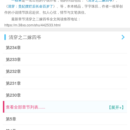
《
清穿：贵妃摆烂后长命百岁了
》、等，本本精品，字字珠玑，作者一枝翠创
作的小说情节跌宕起伏、扣人心弦，情节与文笔俱佳。
最新章节清穿之二嫁四爷全文阅读推荐地址：
https://m.38xs.com/shu/442533.html
清穿之二嫁四爷
第234章
第233章
第232章
第231章
第230章
查看全部章节列表......
【展开+】
第5章