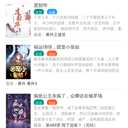
子，且看谁斗得过谁！ 但是那谢家小侯爷，提枪打马
个两情两悦的夫君不香？ 她在家族预备的世家子弟中
度韶华
过的桀骜少年，偏立在她墙头傲然：“颠个皇权罢了，
挑挑拣拣，誓要嫁个温润如玉的谦谦君子，可那弃她
记住，天下归你，你——归我！” ------------------------------
古言
连载
如敝履的四皇子却冷了脸，盯着她的眼神活像她红杏
十岁入京，十六岁政治联姻，二十守寡抚养儿子长
---------------------------- ——幽州十三京。 ——归你。
出墙了般阴狠。
大。 年少时的选择，在数年后化成一支支利箭，正中
——漠北定元城。 ——归你。 ——江南豫州，定西东
姜韶华的眉心。 她悲愤不甘，死不瞑目。 睁开眼，重
海，临安青湖，洛阳古城。 ——都归你。 ——全都归
回年少。 她毅然踏上和前世截然不同的路。一步一
最新：
番外之盛世
我，谢景行你要什么？ ——嗯，你。 -----------------------
步，缓慢又坚定地向前，直至权力之巅！ 这一世，命
-------------------------------------- 最初他漠然道：“沈谢两家
运只掌控在她自己手中。 她要这天下，安静倾听她的
福运绵绵，团宠小皇姑
泾渭分明，沈家丫头突然示好，不怀好意！” 后来他冷
声音。
静道：“都是一条绳上的蚂蚱，沈妙你安分点，有本候
古言
完结
担着，谁敢逼你嫁人？” 再后来他傲娇道：“颠个乾坤
被亲爹亲娘嫌弃的绵绵小奶团被送回了大秦，人小辈
不过如此。沈娇娇，万里江山，你我二人瓜分如何？”
分却极大，皇子们都得叫声皇姑奶奶，皇帝也要尊称
最后，他霸气的把手一挥：“媳妇，分来分去甚麻烦，
一声小皇姑，跟太上皇皇兄妹。整个京城谁敢招惹这
不分了！全归你，你归我！” 沈妙：“给本宫滚出
位姑奶奶？怕是嫌命长了。 三岁半的小奶团人小本领
去！”霸气重生的皇后凉凉和不良少年谢小候爷，男女
大，抓鬼算卦看风水看病样样精通，从此，京城热闹
最新：
番外 番外3
主身心干净，强强联手，宠文一对一。请各位小天使
了。 今天帮太傅看看病，明天帮尚书看看风水，顺便
多多支持哦~
给国库赚点银子，从此，大秦越发的强大起来，之前
疯批公主杀疯了，众卿还在修罗场
的颓势消失得一干二净。
古言
完结
恶女萧黎一朝穿书，成了故事里痴恋男二的恶毒公
主。 以权压人，强取豪夺，所以活该被冷待厌恶，然
后被算计丢了清白，绝望，难产，连死都是成全别
人。 笑死，这窝囊的剧情她了忍不了一点儿。 ???掀
最新：
第489章 陛下选谁？（完结）