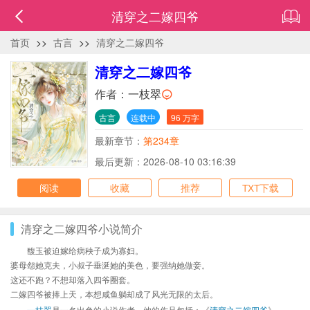
清穿之二嫁四爷
首页
>>
古言
>>
清穿之二嫁四爷
清穿之二嫁四爷
作者：
一枝翠
古言
连载中
96 万字
最新章节：
第234章
最后更新：2026-08-10 03:16:39
阅读
收藏
推荐
TXT下载
清穿之二嫁四爷小说简介
馥玉被迫嫁给病秧子成为寡妇。
婆母怨她克夫，小叔子垂涎她的美色，要强纳她做妾。
这还不跑？不想却落入四爷圈套。
二嫁四爷被捧上天，本想咸鱼躺却成了风光无限的太后。
一枝翠
是一名出色的小说作者，他的作品包括：《
清穿之二嫁四爷
》、