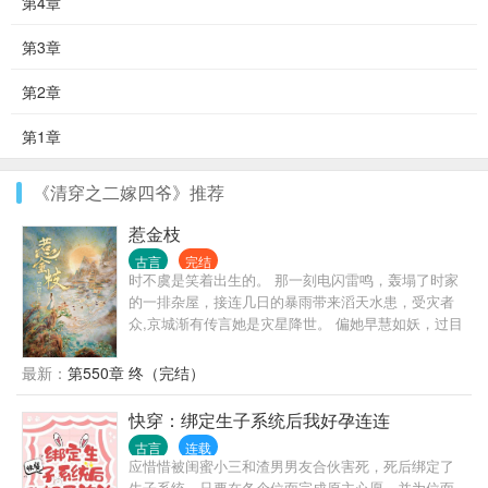
第4章
第3章
第2章
第1章
《清穿之二嫁四爷》推荐
惹金枝
古言
完结
时不虞是笑着出生的。 那一刻电闪雷鸣，轰塌了时家
的一排杂屋，接连几日的暴雨带来滔天水患，受灾者
众,京城渐有传言她是灾星降世。 偏她早慧如妖，过目
不忘，好的坏的都学得快，流言越传越邪乎，连宫中
都使人来问。 如众人所愿的，时不虞三岁就慧极早夭
最新：
第550章 终（完结）
了。 十五年后，镇守边境的忠勇侯叛国失城，忠勇侯
府满门获罪，无人不骂时家的不忠不义，连早夭的灾
快穿：绑定生子系统后我好孕连连
星都再次被提及。 临窗而坐的时不虞听笑了，灾星？
古言
连载
那她得把这名头坐实了。
应惜惜被闺蜜小三和渣男男友合伙害死，死后绑定了
生子系统，只要在各个位面完成原主心愿，并为位面