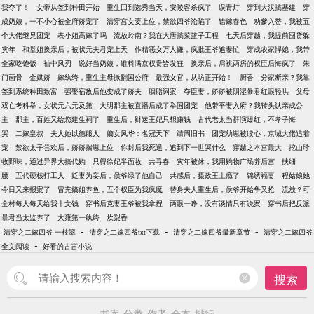
我夺了！
女帝从签到种田开始
重生回到选秀当天，安陵容杀疯了
误青灯
穿到大汉搞基建
穿
成奶娘，一不小心被全府娇宠了
清穿宫女要上位，禁欲四爷沦陷了
错嫁春色
劝爹入赘，我被五
个大佬继兄团宠
表小姐高嫁了吗
流放岭南？我在大唐搞菜篮子工程
七天后穿越，我提前囤货躲
灾年
和堂姐换亲后，被状元夫君宠上天
作精恶女万人嫌，疯批王爷追妻忙
穿成农家悍媳，我带
全家吃饱饭
袖中凤刃
说好当奶娘，谁料满京权贵皆发狂
换亲后，肩祧两房的权臣后悔疯了
朱
门画骨
金媒娇
嫁纨绔，重生主母掀翻国公府
最强女官，从坊正开始！
厨香
分家断亲？我靠
签到系统种田致富
强娶宿敌后他变成了娇夫
胭脂词案
夺臣妻，娇娇被阴湿暴君红眼轻哄
父母
双亡考科举，女状元六元及第
大明郡主被直播后成了举国团宠
他带平妻入府？我转头认亲成公
主
郡主，百姓又给您建生祠了
重生后，财迷王妃只想赚钱
古代老太当群演爆红，不孝子悔
哭
二嫁皇叔
夫人她以德服人
嫡女风华：名冠天下
靖周旧书
团宠幼崽被读心，京城大佬追着
宠
禁欲太子尝欢后，娇娇揣崽上位
你封后我死遁，追到下一世哭什么
穿越之本宫最大
挖山珍
收野味，通过异界大搞代购
只得徐妃半面妆
共寻春
灾年被休，我用购物广场养后宫
扶细
腰
五代硬核打工人
贬妻为妾后，侯爷绿了他自己
共感后，摄政王上瘾了
锦绣福妻
程姑娘她
今日又来报案了
冒充嫡姐养鱼，五个权臣为我疯魔
替身夫人重生后，侯爷开始争又抢
流放？可
全村每人每天给我十文钱
穿书后克妻王爷被我拿捏
两眼一睁，没有谈情只有说案
穿书后把反派
暴君当太监养了
大雍第一纨绔
炊梨香
-
-
-
清穿之二嫁四爷 一枝翠
清穿之二嫁四爷txt下载
清穿之二嫁四爷最新章节
清穿之二嫁四爷
-
全文阅读
好看的古言小说
搜索
书库
分类
作者
全本
排行