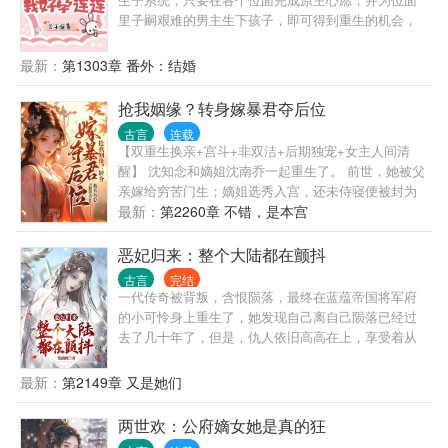
里子嗣艰难的男主生下孩子，即可得到重生的机会，
回到现实世界。 为了活命并且报仇，应惜惜接下了任
务。 （位面1：有马甲的糙汉猎户X二婚娇美农妇（双
最新：
第1303章 番外：结婚
洁）） 被渣男污蔑出轨还生不出孩子，应惜惜反手揭
露渣男不举真相，休了渣男，和全村最猛的糙汉猎户
抢我姻缘？转身嫁暴君夺后位
成亲生了孩子打脸渣男和造谣的村民，谁知猎户还有
古言
连载
隐藏身份，竟然是...... （位面2：不受宠想报仇的庶女
【双重生换亲+宫斗+非双洁+后期独宠+女主人间清
X阴郁的已死之人（双洁）） （位面3：假千金也想带
醒】 沈知念和嫡姐沈南乔一起重生了。 前世，她被父
球跑（双洁）） （评分低是因为评分人数少）
亲嫁给穷苦门生；嫡姐选秀入宫，还未侍寝便被封为
贵人。世人皆道嫡姐贵不可言，她们有云泥之别。 谁
最新：
第2260章 不错，是本宫
知道后来，沈知念嫁的穷书生连中三元，封侯拜相，
她成了本朝最年轻的一品诰命夫人。 而嫡姐不得帝王
恶妃归来：整个大陆都在颤抖
喜爱，在深宫蹉跎半生，最后被陷害惨死。 沈知念再
古言
完结
次睁眼，发现自己竟重生回了定亲前。嫡姐抢着要嫁
一代传奇被背叛，含恨陨落，最终在蓝蕴帝国将军府
给穷书生，让她入宫选秀。 她很高兴。 因为书生虽有
的小可怜身上重生了，她发现自己离自己陨落已经过
一些才华，却心比天高，家里更是有刻薄的婆母，难
去了几十年了，但是，仇人依旧高高在上，享受着从
缠的小姑。前世之所以走出了一条青云路，全靠她呕
自己身上掠夺的各种荣光权利宝物… 且看她手执七星
心沥血为他打点、奔走。 这辈子，嫡姐想要的风光，
空间，如何报仇拿回属于自己的东西，搅动这大陆风
最新：
第2149章 又是她们
全都不会有。 而帝王年轻俊美，后位空悬，入宫的女
云……
子皆有机会争上一争。 沈知念自小便明白，男人靠不
两世欢：公府嫡女她是真的狂
住，只求荣华富贵，不求一丝真情。 一品诰命夫人，