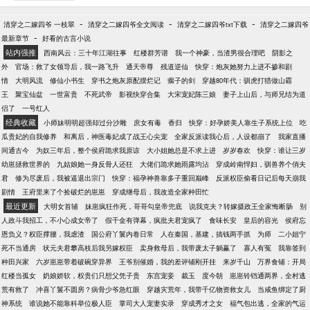
桌，休夫！大不了拉着大家一起死！ ???疯批公主脚
踹驸马，刀砍王妃，撒泼、发癫，人人避之不及。
-
-
-
清穿之二嫁四爷 一枝翠
清穿之二嫁四爷全文阅读
清穿之二嫁四爷txt下载
清穿之二嫁四爷
???后来： 可怜的世家公子被她抓住欺负到泪眼朦
-
最新章节
好看的古言小说
胧。 阴鸷狠戾的掌印大监虔诚跪地为她穿鞋。 ???年
站内强推
西南风云：三十年江湖往事
红楼群芳谱
我一个神豪，当渣男很合理吧
阴影之
轻俊美的状元郎是她指点天下的笔。 威武高大的战神
外
官场：救了女领导后，我一路飞升
通天帝尊
残道逆仙
快穿：炮灰她努力上进不掺和剧
将军是她所向披靡的刀。 ?? 终于，大权在握，君临天
情
大明风流
修仙小书生
穿书之炮灰原配摆烂记
瘸子的剑
穿越80年代：驯虎打猎做山霸
下。 她生来尊贵，从不是任何人的配角。 ???女帝
王
聚宝仙盆
一世富贵
不死武帝
影视快穿合集
大宋宠妃陈三娘
妻子上山后，与师兄结为道
文，爽文，有感情线，有孩子，但男的都没有名分。
侣了
一号红人
经典收藏
小师妹明明超强却过分沙雕
庶女有毒
香归
快穿：好孕娇美人靠生子系统上位
吃
瓜贵妃的自我修养
和离后，神医毒妃成了战王心尖宠
全家反派读我心后，人设都崩了
我家直播
间通古今
为奴三年后，整个侯府跪求我原谅
大小姐她总是不求上进
岁岁春欢
快穿：谁让三岁
幼崽拯救世界的
九姑娘她一身反骨人还狂
大佬们跪求她雨露均沾
穿成岭南悍妇，驯兽养个俏夫
君
修为尽废后，我被逼退出宗门
快穿：福孕神兽靠多子重回巅峰
反派权臣偷看日记后每天崩我
剧情
王府里来了个捡破烂的崽崽
穿成继母后，我改造全家种田忙
最近更新
大明女首辅
妹崽疯狂作死，哥哥勾皇帝兜底
说我克夫？转嫁摄政王全家悔断肠
别
人政斗我招工，不小心成女帝了
假千金有弹幕，疯批夫君宠疯了
食味长安
皇后的容光
侯府忘
恩负义？权臣撑腰，我虐渣
国公府丫鬟内卷日常
人在秦国，基建，搞钱两手抓
为师
二小姐宁
死不当通房
状元夫君攀高枝后我另嫁权臣
卖身救母后，我带废太子躺赢了
寡人有冤
我靠签到
种田兴家
六岁崽崽带着破碗穿异界
王爷别催婚，我的差评铺刚开挂
来岁千山
万界食铺：开局
红楼当孤女
奶娘娇软，权贵们只想父凭子贵
东宫宠妾
裁玉
度今朝
崽崽铃铛通两界，全村逃
荒有救了
冲喜丫鬟不圆房？病骨少爷急红眼
穿越灾荒年，我带千亿物资救女儿
当咸鱼绑定了厨
神系统
谁说她不能靠科举位极人臣
掌司大人宠妻实录
穿成秀才之女
福气包出逃，全家的气运