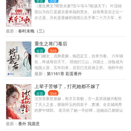
哪比得上母仪天下？这一世，这泼天的富贵，就让她
古言
连载
（重生爽文?两世夫妻?宫斗宅斗?权谋天下） 叶流锦
来享吧！ 然而沈知念渐渐发现，后宫居然还有穿书
曾以为自己是盛京最幸福的贵女。 姑母离皇后之位一
女，和身负系统的攻略者。 无所谓，都刀了！ 可是谁
步之遥，兄长是显赫的缮国公且手掌二十万大军，长
能告诉她，为什么帝王看她的眼神，越来越不对劲
姐骁勇善战朝堂内外敬佩三分。 她更是在襁褓之中就
了？
被赐婚给姑母所生的三皇子。 直到那年，姑母横死，
最新：
春时未晚（三）
兄长暴毙，长姐一尸两命，她才知道这一切都是惊天
的阴谋。 疼她入骨的姑母，被皇帝设计替别人养儿
重生之将门毒后
子，自己的亲生骨肉不知所踪！ 风光霁月的兄长，被
古言
完结
白眼狼三皇子和恶毒缮国公府二房联手残害。 英姿飒
将门嫡女，贞静柔婉，痴恋定王，自奔为眷。 六年辅
爽的长姐，被所嫁夫家勒死表忠心。 青梅竹马的三皇
佐，终成母仪天下。 陪他打江山，兴国土，涉险成为
子，早就与昔日闺中好友有了私情。 家破人亡后，她
他国人质，五年归来，后宫已无容身之所。 他怀中的
更是受尽折磨，即将被嫁给一个年过半百、酗酒斗殴
美人笑容明艳：“姐姐，江山定了，你也该退了。” 女
最新：
第1161章 彩蛋番外
的城门守卫。 重生后 三皇子对她说，“你若识相，便
儿惨死，太子被废。沈家满门忠烈，无一幸免。一朝
自己去找母妃退亲。” 叶流锦一脚将渣男踹下湖，“你
倾覆，子丧族亡！ 沈妙怎么也没想到，患难夫妻，相
上辈子苦够了，打死她都不嫁了
算什么东西，也配和我成亲。” 仇人要杀，国公府要清
互扶持，不过是一场逢场作戏的笑话！ 他道：“看在你
理。 还有那个前世愿意用江山换她性命的人......这一
古言
完结
跟了朕二十年，赐你全尸，谢恩吧。” 三尺白绫下，沈
沈安安家世显赫，有才又有貌，方一及笄就被许配给
次，换她来助他。 - 萧昭衍：“锦儿，我们白头偕老了
妙立下毒誓：是日何时丧，予与汝皆亡！ 重生回十四
了天人之姿，握瑜怀玉的四皇子，萧渊。全京城闺秀
么？我们儿孙满堂了么？” 叶流锦：“我们白头偕老，
岁那年，悲剧未生，亲人还在，她还是那个温柔雅静
的梦中情郎。 老天给了她一手好牌，连她自己都曾认
儿孙满堂，相伴一生。” 可实际上，并没有。 她不敢
的将门嫡女。 极品亲戚包藏祸心，堂姐堂妹恶毒无
为她得天独厚，直到满腔少女心被伤的寸寸碎裂，她
告诉他，前世他登基不过一年便因旧伤复发驾崩。
情，新进姨娘虎视眈眈，还有渣男意欲故技重来？ 家
在那个芝兰玉树的男人身上尝尽了苦，代价惨烈。 重
最新：
番外 我愿意
族要护，大仇要报，江山帝位，也要分一杯羹。这辈
来一次，沈安安有多远躲多远。 本姑娘才貌双全，嫁