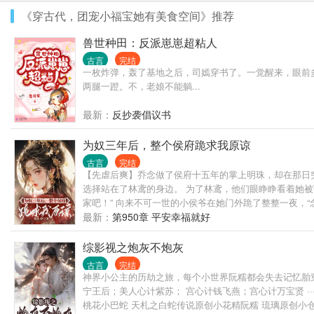
《穿古代，团宠小福宝她有美食空间》推荐
兽世种田：反派崽崽超粘人
古言
完结
一枚炸弹，轰了基地之后，司嫣穿书了。一觉醒来，眼前
两腿一蹬。不，老娘不能躺...
最新：
反抄袭倡议书
为奴三年后，整个侯府跪求我原谅
古言
完结
【先虐后爽】乔念做了侯府十五年的掌上明珠，却在那日
选择站在了林鸢的身边。 为了林鸢，他们眼睁睁看着她
家吧！” 向来不可一世的小侯爷在她门外跪了整整一夜，
死在那三年的无数个日日夜夜之中了。 心疼？ 呵，死了
最新：
第950章 平安幸福就好
远的一面都见不到了……
综影视之炮灰不炮灰
古言
完结
神界小公主的历劫之旅，每个小世界阮糯都会失去记忆胎穿
宁王后；美人心计紫苏； 宫心计钱飞燕；宫心计万宝贤 ·····
桃花小巴蛇 天札之白蛇传说原创小花精阮糯 琉璃原创小仓鼠软糯 