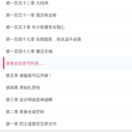
第一百五十二章 大结局
第一百五十一章 我没有走错
第一百五十章 年少初遇常在我心
第一百四十九章 在我面前，你永远不必跪
第一百四十八章 搬迁京城
查看全部章节列表......
第五章 做饭就可以升级！
第四章 周知礼受伤
第三章 这分明就是神迹啊
第二章 美食合成空间
第一章 烈士遗孤安宝穿古代