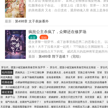
世人皆说“美貌便是原罪”。 富商之女柳拂音瑰姿艳逸、
红颜薄命女子命运。 ：妾室上位（晋主母） 世界一：东
的美艳通房 又名：白日贪欢，通房销魂入骨 表面上是身
立，佳丽争抢还难伺候，哪比得上他手下年轻的翩翩公子干
勿入
最新：
第498章 太子表妹番外
疯批公主杀疯了，众卿还在修罗场
古言
完结
恶女萧黎一朝穿书，成了故事里痴恋男二的恶毒公主。 以
休夫！大不了拉着大家一起死！ ???疯批公主脚踹驸马，
状元郎是她指点天下的笔。 威武高大的战神将军是她所向披
最新：
第489章 陛下选谁？（完结）
-
-
穿古代，团宠小福宝她有美食空间 阮乎乎
穿古代，团宠小福宝她有美食空间全文阅读
穿古代
站内强推
西南风云：三十年江湖往事
穿成女屠夫后，全村去逃荒
官路之谁与争锋
官狱
官
间逆风翻盘
综影：从拿下杨桃开始横推
全知读者视角：
摸金天师
影综：从新世界开始
妻子
经典收藏
小师妹明明超强却过分沙雕
香归
快穿，来自末世的穿越之旅
吃瓜贵妃的自我修养
谅
大小姐她总是不求上进
快穿：谁让三岁幼崽拯救世界的
大佬们跪求她雨露均沾
穿成岭南悍
最近更新
皇后的容光
侯府忘恩负义？权臣撑腰，我虐渣
国公府丫鬟内卷日常
人在秦国，基
挂
来岁千山
万界食铺：开局红楼当孤女
奶娘娇软，权贵们只想父凭子贵
东宫宠妾
裁玉
度
女
福气包出逃，全家的气运我夺了！
女帝从签到种田开始
重生回到选秀当天，安陵容杀疯了
天后穿越，我提前囤货躲灾年
和堂姐换亲后，被状元夫君宠上天
作精恶女万人嫌，疯批王爷追妻