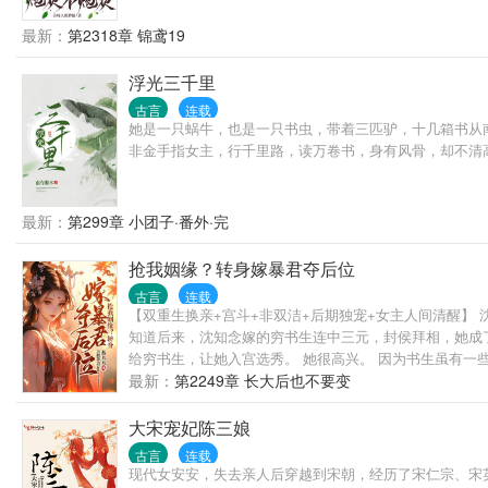
最新：
第2318章 锦鸢19
浮光三千里
古言
连载
她是一只蜗牛，也是一只书虫，带着三匹驴，十几箱书从
非金手指女主，行千里路，读万卷书，身有风骨，却不清
最新：
第299章 小团子·番外·完
抢我姻缘？转身嫁暴君夺后位
古言
连载
【双重生换亲+宫斗+非双洁+后期独宠+女主人间清醒】
知道后来，沈知念嫁的穷书生连中三元，封侯拜相，她成
给穷书生，让她入宫选秀。 她很高兴。 因为书生虽有
光，全都不会有。 而帝王年轻俊美，后位空悬，入宫的
最新：
第2249章 长大后也不要变
就让她来享吧！ 然而沈知念渐渐发现，后宫居然还有穿书
大宋宠妃陈三娘
古言
连载
现代女安安，失去亲人后穿越到宋朝，经历了宋仁宗、宋