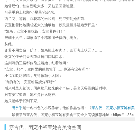
她曾经怕，怕自己吃太多，又被丢回雪地里。
可是手腕上那颗“小星星”亮起来。
西兰花、莲藕、白花花的米和肉，凭空变到她面前。
安宝抱着比她脑袋还大的油纸包，跌跌撞撞扑进娘亲怀里：
“娘亲，安宝不白吃饭，安宝养你们！”
晟朝十六年，周家添了个糯米团子似的小闺女。
从此。
爹爹不用卖命下矿了，娘亲脸上有肉了，四哥考上状元了……
馋哭的侄子们天天蹲灶房门口咽口水。
连刻薄的三嫂都偷偷拉着她，红着脸问：
“安宝，那个，空间里的莲藕饺子……你还有没有呀？”
小福宝眨眨眼睛，笑得像颗小太阳：
“有的有的，安宝给嫂嫂分享呀~”
后来村里人都说，周家那只捡来的小丫头，是老天爷赏的活财神。
只有安宝知道，她不是什么财神。
她只是终于找到了家。
阮乎乎
是一名出色的小说作者，他的作品包括：《
穿古代，团宠小福宝她有美
最新章节穿古代，团宠小福宝她有美食空间全文阅读推荐地址：https://m.38xs.com/
穿古代，团宠小福宝她有美食空间