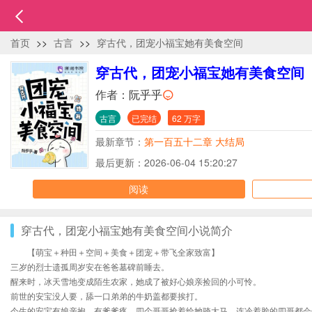
首页
>>
古言
>>
穿古代，团宠小福宝她有美食空间
穿古代，团宠小福宝她有美食空间
作者：
阮乎乎
古言
已完结
62 万字
最新章节：
第一百五十二章 大结局
最后更新：2026-06-04 15:20:27
阅读
穿古代，团宠小福宝她有美食空间小说简介
【萌宝＋种田＋空间＋美食＋团宠＋带飞全家致富】
三岁的烈士遗孤周岁安在爸爸墓碑前睡去。
醒来时，冰天雪地变成陌生农家，她成了被好心娘亲捡回的小可怜。
前世的安宝没人要，舔一口弟弟的牛奶盖都要挨打。
今生的安宝有娘亲抱、有爹爹疼，四个哥哥抢着给她骑大马，连冷着脸的四哥都会