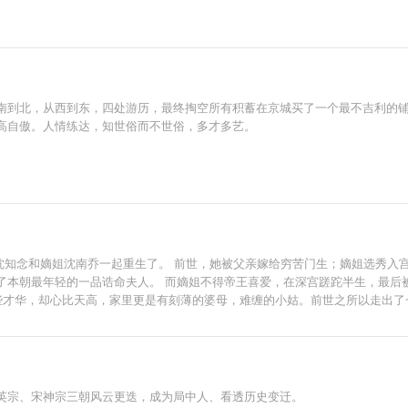
南到北，从西到东，四处游历，最终掏空所有积蓄在京城买了一个最不吉利的铺
高自傲。人情练达，知世俗而不世俗，多才多艺。
 沈知念和嫡姐沈南乔一起重生了。 前世，她被父亲嫁给穷苦门生；嫡姐选秀入
了本朝最年轻的一品诰命夫人。 而嫡姐不得帝王喜爱，在深宫蹉跎半生，最后
一些才华，却心比天高，家里更是有刻薄的婆母，难缠的小姑。前世之所以走出了
女子皆有机会争上一争。 沈知念自小便明白，男人靠不住，只求荣华富贵，不求
女，和身负系统的攻略者。 无所谓，都刀了！ 可是谁能告诉她，为什么帝王
英宗、宋神宗三朝风云更迭，成为局中人、看透历史变迁。