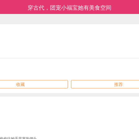
穿古代，团宠小福宝她有美食空间
收藏
推荐
偷偷往她手里塞热馒头。