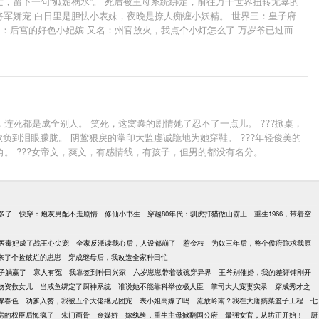
亡，留下一句“狐媚祸水”。 死后被主母系统绑定，前往万千世界扭转无辜的
将军娇宠 白日里是胆怯小表妹，夜晚是撩人痴缠小妖精。 世界三：皇子府
：后宫的好色小妃嫔 又名：州官放火，我点个小灯怎么了 万岁爷已过而
的下堂妇 世界八：王府的替嫁妻 ：绿茶勾人（伪骨科） 恶女上位，不喜
死都是成全别人。 笑死，这窝囊的剧情她了忍不了一点儿。 ???掀桌，
欺负到泪眼朦胧。 阴鸷狠戾的掌印大监虔诚跪地为她穿鞋。 ???年轻俊美的
角。 ???女帝文，爽文，有感情线，有孩子，但男的都没有名分。
多了
快穿：炮灰男配不走剧情
修仙小书生
穿越80年代：驯虎打猎做山霸王
重生1966，带着空
医毒妃成了战王心尖宠
全家反派读我心后，人设都崩了
惹金枝
为奴三年后，整个侯府跪求我原
来了个捡破烂的崽崽
穿成继母后，我改造全家种田忙
子躺赢了
寡人有冤
我靠签到种田兴家
六岁崽崽带着破碗穿异界
王爷别催婚，我的差评铺刚开
物资救女儿
当咸鱼绑定了厨神系统
谁说她不能靠科举位极人臣
掌司大人宠妻实录
穿成秀才之
嫁春色
劝爹入赘，我被五个大佬继兄团宠
表小姐高嫁了吗
流放岭南？我在大唐搞菜篮子工程
七
房的权臣后悔疯了
朱门画骨
金媒娇
嫁纨绔，重生主母掀翻国公府
最强女官，从坊正开始！
厨