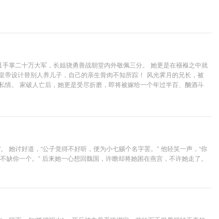
且手掌二十万大军，长姐骁勇善战朝堂内外敬佩三分。 她更是在襁褓之中就
皇帝设计替别人养儿子，自己的亲生骨肉不知所踪！ 风光霁月的兄长，被
私情。 家破人亡后，她更是受尽折磨，即将被嫁给一个年过半百、酗酒斗
仇人要杀，国公府要清理。 还有那个前世愿意用江山换她性命的人......这
可实际上，并没有。 她不敢告诉他，前世他登基不过一年便因旧伤复发驾崩。
 她讨好道，“公子觉得不好听，便为小七赐个名字罢。” 他轻笑一声，“你
，不缺你一个。” 后来她一心想回魏国，许瞻却将她困在燕宫，不许她走了。