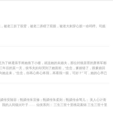
腿，被老三折了双臂，被老二弄瞎了双眼，被老大刺穿心脏一命呜呼。司嫣
兄为了林鸢亲手将她推下小楼，就连她的未婚夫，那位封狼居胥的萧将军都
三年后的某一天，侯爷夫妇却哭到了她面前，“念念，爹娘错了，跟爹娘回
向她走来，“念念，你再心疼心疼我，再看我一眼，可好？” 可，她的心早已
样，从前那些故人却连一步都不敢靠近。 生怕，往后的岁月里，他们连这远
甄嬛传安陵容；甄嬛传朱宜修；甄嬛传朱柔则；甄嬛传余莺儿； 美人心计青
： 我的人间烟火叶子 ······ 仙侠系列： 三生三世十里桃花素锦 三生三世十里