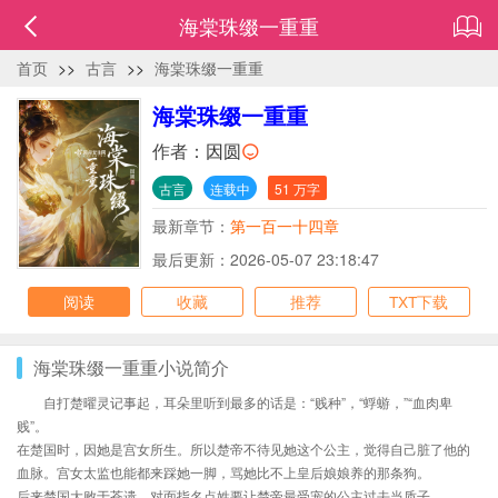
海棠珠缀一重重
首页
>>
古言
>>
海棠珠缀一重重
海棠珠缀一重重
作者：
因圆
古言
连载中
51 万字
最新章节：
第一百一十四章
最后更新：2026-05-07 23:18:47
阅读
收藏
推荐
TXT下载
海棠珠缀一重重小说简介
自打楚曜灵记事起，耳朵里听到最多的话是：“贱种”，“蜉蝣，”“血肉卑
贱”。
在楚国时，因她是宫女所生。所以楚帝不待见她这个公主，觉得自己脏了他的
血脉。宫女太监也能都来踩她一脚，骂她比不上皇后娘娘养的那条狗。
后来楚国大败于苍遗，对面指名点姓要让楚帝最受宠的公主过去当质子。