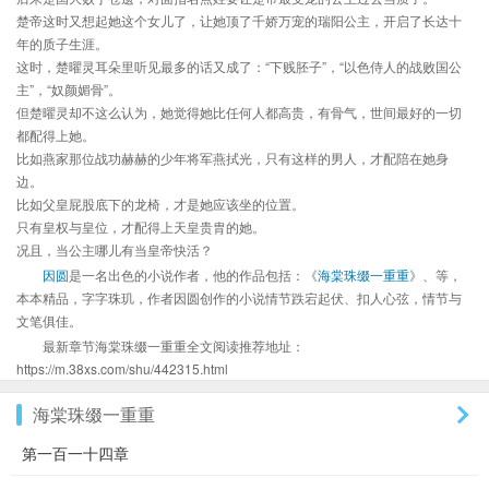
楚帝这时又想起她这个女儿了，让她顶了千娇万宠的瑞阳公主，开启了长达十
年的质子生涯。
这时，楚曜灵耳朵里听见最多的话又成了：“下贱胚子”，“以色侍人的战败国公
主”，“奴颜媚骨”。
但楚曜灵却不这么认为，她觉得她比任何人都高贵，有骨气，世间最好的一切
都配得上她。
比如燕家那位战功赫赫的少年将军燕拭光，只有这样的男人，才配陪在她身
边。
比如父皇屁股底下的龙椅，才是她应该坐的位置。
只有皇权与皇位，才配得上天皇贵胄的她。
况且，当公主哪儿有当皇帝快活？
因圆
是一名出色的小说作者，他的作品包括：《
海棠珠缀一重重
》、等，
本本精品，字字珠玑，作者因圆创作的小说情节跌宕起伏、扣人心弦，情节与
文笔俱佳。
最新章节海棠珠缀一重重全文阅读推荐地址：
https://m.38xs.com/shu/442315.html
海棠珠缀一重重
第一百一十四章