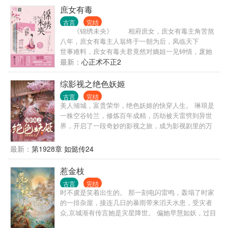
庶女有毒
古言
完结
《锦绣未央》 相府庶女，庶女有毒主角苦熬
八年，庶女有毒主人翁终于一朝为后，凤临天下
世事难料，庶女有毒夫君竟然对嫡姐一见钟情，废她
皇后之位，迫死她亲生子！ 冷宫中，她咬碎牙
最新：
心正术不正2
齿，一口饮尽毒酒！ 对天发誓，若有来生，庶女
有毒，再不与人为善，绝不入宫，誓不为后！ 丞
综影视之绝色妖姬
相府里，庶女重生，庶女有毒，恶女归来： 嫡母
古言
完结
恶毒？巧计送你上黄泉！嫡姐伪善？庶女有毒狠狠撕
美人倾城，富贵荣华，绝色妖姬的快穿人生。 琳琅是
开你美人皮！ 庶妹陷害？直接丢去乱葬岗！既然
一株空谷铃兰，修炼百年成精，历劫被天雷劈到异世
不让我好好过日子，谁也别想活！ 庶女有毒还不
界，开启了一段奇妙的影视之旅，成为影视剧里的万
幸被一只天底下最俊俏的无赖缠上 她重活一世只
人迷，秒杀所有的朱砂痣、白月光。 世界一：甄嬛传
想低调做人，这些人却恨不得拉她接受万民膜拜。
世界二：如懿传 世界三：步步惊心 世界四：独步天下
最新：
第1928章 如懿传24
看来，庶女有毒主角她这辈子的清静生活——还
世界五：美人心计 世界六：还珠格格 世界七：风云争
很遥远……
霸 世界八：宫锁珠帘 世界九：还君明珠 ......
惹金枝
古言
完结
时不虞是笑着出生的。 那一刻电闪雷鸣，轰塌了时家
的一排杂屋，接连几日的暴雨带来滔天水患，受灾者
众,京城渐有传言她是灾星降世。 偏她早慧如妖，过目
不忘，好的坏的都学得快，流言越传越邪乎，连宫中