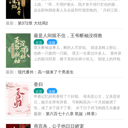
上路。” “乖，不用护着头，我才舍不得打烂你的脸，
这会影响我拎着人头去提刑司领赏银的。” 月斜江面，
夜暮低张，雾气氤氲不散，迷蒙中如梦似幻，唯有钱
塘江面那艘乌篷船上挂着昏黄的油灯发出悠悠的光
最新：
第372章 大结局2
圈。 船舷边蹲着个雌雄莫辨的灰袍小道士，俊雅的眉
眼带着浅笑，耳后不伦不类的夹了朵野花，竟比从她
最是人间留不住，王爷断袖没得救
拳头上滴落的血更娇艳。 “小道长……饶命……” 被她
古言
连载
踩在脚下的汉子一边咳血一边求饶：“我比提刑司多
璞王断袖这事儿，断的人尽皆知。 就连龙椅上那位，
出……一百贯钱，请小道长高抬贵脚。” “钱不钱的不
也睁一只眼闭一只眼。 璞王一生爱过许多人。 塞外原
打紧，主要是祖师爷慈悲，”小道士慢条斯理地移开自
上的跑马郎君，楼子里的乐师小倌儿。 朝堂上的拜相
己的脚，“现银还是宝钞？” “宝钞……”汉子喘息着
之人，幽幽谷中方外之仙。 但后来，他悟了。 爱恨不
说，“通存通兑。” “宝钞通兑每贯要扣30文的息钱，不
过一息，生死，不过百年。
最新：
现代番外：高一级来了个男差生
划算，”小道士灿然一笑，“得加钱。”
香归
古言
连载
带着记忆的荀香投了个好胎。 母亲是公主，父亲是状
元，她天生带有异香。 可刚刚高兴一个月就被调了
包，成了乡下孩子丁香。 乡下日子鸡飞狗跳又乐趣多
多。 祖父是恶人，三个哥哥个个是人才。 看丁香如何
最新：
第六百七十八章 凯旋（终章）
调教老小孩子，带领全家走上人生巅峰。 一切准备就
绪，她寻着记忆找到那个家。 假荀香风光正好……
燕宫杀，公子他日日娇宠