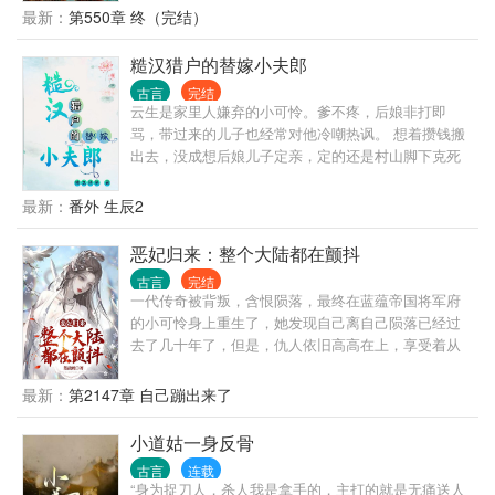
都使人来问。 如众人所愿的，时不虞三岁就慧极早夭
最新：
第550章 终（完结）
了。 十五年后，镇守边境的忠勇侯叛国失城，忠勇侯
府满门获罪，无人不骂时家的不忠不义，连早夭的灾
糙汉猎户的替嫁小夫郎
星都再次被提及。 临窗而坐的时不虞听笑了，灾星？
古言
完结
那她得把这名头坐实了。
云生是家里人嫌弃的小可怜。爹不疼，后娘非打即
骂，带过来的儿子也经常对他冷嘲热讽。 想着攒钱搬
出去，没成想后娘儿子定亲，定的还是村山脚下克死
父母的猎户。 后娘不舍亲儿子嫁过去，又贪图十两彩
礼，便把多余的他给送了过去。 一觉醒来，就看到面
最新：
番外 生辰2
前高大沉默的猎户，他白着一张脸，谁料猎户不仅没
有把他退回去，还说以后会对他好。 成亲后他上山找
恶妃归来：整个大陆都在颤抖
草药，带着猎户弟弟摸小鱼，摘野菜，种菜，捡菌
古言
完结
子… 生活过的有滋有味，银钱也越存越多。 再见到狼
一代传奇被背叛，含恨陨落，最终在蓝蕴帝国将军府
狈的继哥，云生冷笑着一巴掌呼过去。 猎户克妻？不
的小可怜身上重生了，她发现自己离自己陨落已经过
存在的，某天家里就多了两个缩小版的小哥儿和小汉
去了几十年了，但是，仇人依旧高高在上，享受着从
子。 猎户视角： 小夫郎长的很可爱，一笑还有一对小
自己身上掠夺的各种荣光权利宝物… 且看她手执七星
酒窝，让他心里软的不行，于是他干劲更足了，心想
空间，如何报仇拿回属于自己的东西，搅动这大陆风
最新：
第2147章 自己蹦出来了
不能让夫郎跟着自己吃苦…
云……
小道姑一身反骨
古言
连载
“身为捉刀人，杀人我是拿手的，主打的就是无痛送人