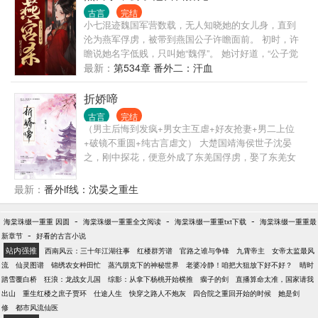
古言
完结
小七混迹魏国军营数载，无人知晓她的女儿身，直到
沦为燕军俘虏，被带到燕国公子许瞻面前。 初时，许
瞻说她名字低贱，只叫她“魏俘”。 她讨好道，“公子觉
得不好听，便为小七赐个名字罢。” 他轻笑一声，“你
最新：
第534章 番外二：汗血
在我眼里如同死物，不必有名字。” 为了活命，她又建
议，“公子带我回燕国罢，我很会侍奉人。” 他的话刻
折娇啼
薄低冷，“燕宫宫人婢子众多，不缺你一个。” 后来她
古言
完结
一心想回魏国，许瞻却将她困在燕宫，不许她走了。
（男主后悔到发疯+男女主互虐+好友抢妻+男二上位
宫门嵯峨，殿高百丈。 他宽衣上榻，欺身迫来，“小
+破镜不重圆+纯古言虐文） 大楚国靖海侯世子沈晏
七，你刻在了我的骨子里。”
之，刚中探花，便意外成了东羌国俘虏，娶了东羌女
秦归晚为妻。 成亲当晚，秦归晚第一次见到自己这个
风姿俊逸的大楚夫君。 少女情窦初开，心跳如鹿。 朝
最新：
番外if线：沈晏之重生
夕相处，他们开始相互倾心，相依为命。 秦归晚为沈
晏之飞蛾扑火般付出四年，数次九死一生，最终落下
-
-
-
海棠珠缀一重重 因圆
海棠珠缀一重重全文阅读
海棠珠缀一重重txt下载
海棠珠缀一重重最
一身旧疾。 四年后，沈晏之得到了重回大楚的机会。
-
新章节
好看的古言小说
他冷笑着告诉秦归晚：“我怎可能对一个东羌女子付出
站内强推
西南风云：三十年江湖往事
红楼群芳谱
官路之谁与争锋
九霄帝主
女帝太监最风
真心？这些年，对你不过是逢场作戏、欺骗利用罢
流
仙灵图谱
锦绣农女种田忙
蒸汽朋克下的神秘世界
老婆冷静！咱把大狙放下好不好？
晴时
了。” “从始至终，只有你蠢而不知，沦陷其中。” 后
踏雪覆白桥
狂浪：龙战女儿国
综影：从拿下杨桃开始横推
瘸子的剑
直播算命太准，国家请我
来，秦归晚被迫随沈晏之回了大楚。 沈晏之到家第一
出山
重生红楼之庶子贾环
仕途人生
快穿之路人不炮灰
四合院之重回开始的时候
她是剑
件事，便是迎娶貌美表妹为妻。 秦归晚心平气和，笑
修
都市风流仙医
着祝贺。 沈晏之却疯了。 开始想尽办法去捂热她的