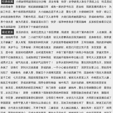
经典收藏
小师妹明明超强却过分沙雕
庶女有毒
快穿：好孕娇美人靠生子系统上位
吃瓜贵妃
心。 秦归晚莞尔：“沈公子，何必钻冰取火？你说过，
的自我修养
吾妻甚妙
裕妃娘娘躺赢日常
咸鱼一家的穿书生活
惹金枝
我家直播间通古今
为
铁石之心，纵然海枯石烂，也不会因情而动。” 顾濯缨
奴三年后，整个侯府跪求我原谅
大小姐她总是不求上进
重生七零：大佬锦鲤日常
快穿：谁让三
握着秦归晚的手，挑眉哂笑：“沈宴之，听清楚我夫人
岁幼崽拯救世界的
不断作死后，我成了万人迷帝尊
大佬们跪求她雨露均沾
穿成岭南悍妇，驯兽
的话了吗？听清了就滚！” （男主沈晏之，顾濯缨是男
养个俏夫君
修为尽废后，我被逼退出宗门
快穿：福孕神兽靠多子重回巅峰
反派权臣偷看日记后
二，男二不会因为上位成为男主，戏份也不会因上位
每天崩我剧情
王府里来了个捡破烂的崽崽
超过男主。）
最近更新
皇后的容光
侯府忘恩负义？权臣撑腰，我虐渣
国公府丫鬟内卷日常
人在秦国，基
建，搞钱两手抓
为师
二小姐宁死不当通房
状元夫君攀高枝后我另嫁权臣
卖身救母后，我带废
太子躺赢了
寡人有冤
我靠签到种田兴家
六岁崽崽带着破碗穿异界
王爷别催婚，我的差评铺刚
开挂
来岁千山
万界食铺：开局红楼当孤女
奶娘娇软，权贵们只想父凭子贵
东宫宠妾
裁
玉
度今朝
崽崽铃铛通两界，全村逃荒有救了
冲喜丫鬟不圆房？病骨少爷急红眼
穿越灾荒年，
我带千亿物资救女儿
当咸鱼绑定了厨神系统
谁说她不能靠科举位极人臣
掌司大人宠妻实录
穿
成秀才之女
福气包出逃，全家的气运我夺了！
女帝从签到种田开始
重生回到选秀当天，安陵容
杀疯了
误青灯
穿到大汉搞基建
穿成奶娘，一不小心被全府娇宠了
清穿宫女要上位，禁欲四爷
沦陷了
错嫁春色
劝爹入赘，我被五个大佬继兄团宠
表小姐高嫁了吗
流放岭南？我在大唐搞菜
篮子工程
七天后穿越，我提前囤货躲灾年
和堂姐换亲后，被状元夫君宠上天
作精恶女万人嫌，
疯批王爷追妻忙
穿成农家悍媳，我带全家吃饱饭
袖中凤刃
说好当奶娘，谁料满京权贵皆发
狂
换亲后，肩祧两房的权臣后悔疯了
朱门画骨
金媒娇
嫁纨绔，重生主母掀翻国公府
最强女
官，从坊正开始！
厨香
分家断亲？我靠签到系统种田致富
强娶宿敌后他变成了娇夫
胭脂词
案
夺臣妻，娇娇被阴湿暴君红眼轻哄
父母双亡考科举，女状元六元及第
大明郡主被直播后成了
举国团宠
他带平妻入府？我转头认亲成公主
郡主，百姓又给您建生祠了
重生后，财迷王妃只想
赚钱
古代老太当群演爆红，不孝子悔哭
二嫁皇叔
夫人她以德服人
嫡女风华：名冠天下
靖周
旧书
团宠幼崽被读心，京城大佬追着宠
禁欲太子尝欢后，娇娇揣崽上位
你封后我死遁，追到下