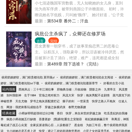
么？我们儿孙满堂了么？” 叶流锦：“我们白头偕老，
小七混迹魏国军营数载，无人知晓她的女儿身，直到
修炼之路。 只是，她一个年龄大，资质差，没有家族
儿孙满堂，相伴一生。” 可实际上，并没有。 她不敢
沦为燕军俘虏，被带到燕国公子许瞻面前。 初时，许
和宗门庇佑的散修，注定得为了生活奔波劳碌，艰难
告诉他，前世他登基不过一年便因旧伤复发驾崩。
瞻说她名字低贱，只叫她“魏俘”。 她讨好道，“公子觉
修炼。
得不好听，便为小七赐个名字罢。” 他轻笑一声，“你
最新：
第534章 番外二：汗血
在我眼里如同死物，不必有名字。” 为了活命，她又建
议，“公子带我回燕国罢，我很会侍奉人。” 他的话刻
疯批公主杀疯了，众卿还在修罗场
薄低冷，“燕宫宫人婢子众多，不缺你一个。” 后来她
古言
完结
一心想回魏国，许瞻却将她困在燕宫，不许她走了。
恶女萧黎一朝穿书，成了故事里痴恋男二的恶毒公
宫门嵯峨，殿高百丈。 他宽衣上榻，欺身迫来，“小
主。 以权压人，强取豪夺，所以活该被冷待厌恶，然
七，你刻在了我的骨子里。”
后被算计丢了清白，绝望，难产，连死都是成全别
人。 笑死，这窝囊的剧情她了忍不了一点儿。 ???掀
最新：
第489章 陛下选谁？（完结）
桌，休夫！大不了拉着大家一起死！ ???疯批公主脚
踹驸马，刀砍王妃，撒泼、发癫，人人避之不及。
-
-
侯府奶娘娇软，满门权贵都沦陷 莫羽落yl
侯府奶娘娇软，满门权贵都沦陷全文阅读
侯府奶娘
???后来： 可怜的世家公子被她抓住欺负到泪眼朦
-
-
娇软，满门权贵都沦陷txt下载
侯府奶娘娇软，满门权贵都沦陷最新章节
好看的古言小说
胧。 阴鸷狠戾的掌印大监虔诚跪地为她穿鞋。 ???年
站内强推
西南风云：三十年江湖往事
邪物典当铺：只收凶物
阴影之外
九霄帝主
风流赘
轻俊美的状元郎是她指点天下的笔。 威武高大的战神
婿
别叫我歌神
生于1984
官场之绝对权力
风流大宋
快穿：炮灰男配不走剧情
蒸汽朋克下的
将军是她所向披靡的刀。 ?? 终于，大权在握，君临天
神秘世界
天生尤物
穿书之炮灰原配摆烂记
瘸子的剑
一世富贵
快穿之路人不炮灰
仕途人
下。 她生来尊贵，从不是任何人的配角。 ???女帝
生
网游：我把刺客玩成狙击手
穿越之纵横武侠
春野尤物寡嫂
文，爽文，有感情线，有孩子，但男的都没有名分。
经典收藏
小师妹明明超强却过分沙雕
香归
快穿，来自末世的穿越之旅
吃瓜贵妃的自我修
养
疯批小师叔她五行缺德
吾妻甚妙
[甄嬛传]重生之安陵容
裕妃娘娘躺赢日常
和离后，神医
毒妃成了战王心尖宠
全家反派读我心后，人设都崩了
惹金枝
为奴三年后，整个侯府跪求我原
谅
大小姐她总是不求上进
快穿：谁让三岁幼崽拯救世界的
小官之女的富贵手札
大佬们跪求她