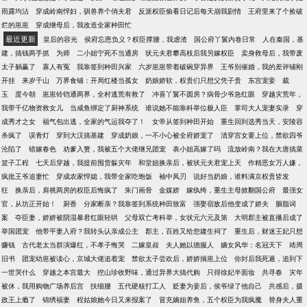
雨露均沾
穿成岭南悍妇，驯兽养个俏夫君
反派权臣偷看日记后每天崩我剧情
王府里来了个捡破
烂的崽崽
穿成继母后，我改造全家种田忙
最近更新
皇后的容光
侯府忘恩负义？权臣撑腰，我虐渣
国公府丫鬟内卷日常
人在秦国，基
建，搞钱两手抓
为师
二小姐宁死不当通房
状元夫君攀高枝后我另嫁权臣
卖身救母后，我带废
太子躺赢了
寡人有冤
我靠签到种田兴家
六岁崽崽带着破碗穿异界
王爷别催婚，我的差评铺刚
开挂
来岁千山
万界食铺：开局红楼当孤女
奶娘娇软，权贵们只想父凭子贵
东宫宠妾
裁
玉
度今朝
崽崽铃铛通两界，全村逃荒有救了
冲喜丫鬟不圆房？病骨少爷急红眼
穿越灾荒年，
我带千亿物资救女儿
当咸鱼绑定了厨神系统
谁说她不能靠科举位极人臣
掌司大人宠妻实录
穿
成秀才之女
福气包出逃，全家的气运我夺了！
女帝从签到种田开始
重生回到选秀当天，安陵容
杀疯了
误青灯
穿到大汉搞基建
穿成奶娘，一不小心被全府娇宠了
清穿宫女要上位，禁欲四爷
沦陷了
错嫁春色
劝爹入赘，我被五个大佬继兄团宠
表小姐高嫁了吗
流放岭南？我在大唐搞菜
篮子工程
七天后穿越，我提前囤货躲灾年
和堂姐换亲后，被状元夫君宠上天
作精恶女万人嫌，
疯批王爷追妻忙
穿成农家悍媳，我带全家吃饱饭
袖中凤刃
说好当奶娘，谁料满京权贵皆发
狂
换亲后，肩祧两房的权臣后悔疯了
朱门画骨
金媒娇
嫁纨绔，重生主母掀翻国公府
最强女
官，从坊正开始！
厨香
分家断亲？我靠签到系统种田致富
强娶宿敌后他变成了娇夫
胭脂词
案
夺臣妻，娇娇被阴湿暴君红眼轻哄
父母双亡考科举，女状元六元及第
大明郡主被直播后成了
举国团宠
他带平妻入府？我转头认亲成公主
郡主，百姓又给您建生祠了
重生后，财迷王妃只想
赚钱
古代老太当群演爆红，不孝子悔哭
二嫁皇叔
夫人她以德服人
嫡女风华：名冠天下
靖周
旧书
团宠幼崽被读心，京城大佬追着宠
禁欲太子尝欢后，娇娇揣崽上位
你封后我死遁，追到下
一世哭什么
穿越之本宫最大
挖山珍收野味，通过异界大搞代购
只得徐妃半面妆
共寻春
灾年
被休，我用购物广场养后宫
扶细腰
五代硬核打工人
贬妻为妾后，侯爷绿了他自己
共感后，摄
政王上瘾了
锦绣福妻
程姑娘她今日又来报案了
冒充嫡姐养鱼，五个权臣为我疯魔
替身夫人重