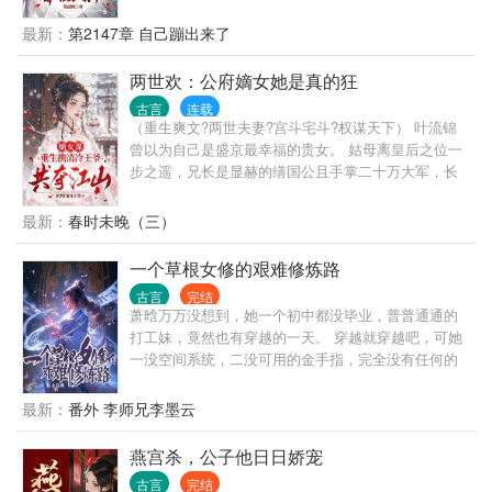
自己身上掠夺的各种荣光权利宝物… 且看她手执七星
心沥血为他打点、奔走。 这辈子，嫡姐想要的风光，
空间，如何报仇拿回属于自己的东西，搅动这大陆风
最新：
第2147章 自己蹦出来了
全都不会有。 而帝王年轻俊美，后位空悬，入宫的女
云……
子皆有机会争上一争。 沈知念自小便明白，男人靠不
两世欢：公府嫡女她是真的狂
住，只求荣华富贵，不求一丝真情。 一品诰命夫人，
哪比得上母仪天下？这一世，这泼天的富贵，就让她
古言
连载
（重生爽文?两世夫妻?宫斗宅斗?权谋天下） 叶流锦
来享吧！ 然而沈知念渐渐发现，后宫居然还有穿书
曾以为自己是盛京最幸福的贵女。 姑母离皇后之位一
女，和身负系统的攻略者。 无所谓，都刀了！ 可是谁
步之遥，兄长是显赫的缮国公且手掌二十万大军，长
能告诉她，为什么帝王看她的眼神，越来越不对劲
姐骁勇善战朝堂内外敬佩三分。 她更是在襁褓之中就
了？
被赐婚给姑母所生的三皇子。 直到那年，姑母横死，
最新：
春时未晚（三）
兄长暴毙，长姐一尸两命，她才知道这一切都是惊天
的阴谋。 疼她入骨的姑母，被皇帝设计替别人养儿
一个草根女修的艰难修炼路
子，自己的亲生骨肉不知所踪！ 风光霁月的兄长，被
古言
完结
白眼狼三皇子和恶毒缮国公府二房联手残害。 英姿飒
萧晗万万没想到，她一个初中都没毕业，普普通通的
爽的长姐，被所嫁夫家勒死表忠心。 青梅竹马的三皇
打工妹，竟然也有穿越的一天。 穿越就穿越吧，可她
子，早就与昔日闺中好友有了私情。 家破人亡后，她
一没空间系统，二没可用的金手指，完全没有任何的
更是受尽折磨，即将被嫁给一个年过半百、酗酒斗殴
穿越福利和礼包。 没有就没有吧，可别人都是魂穿，
的城门守卫。 重生后 三皇子对她说，“你若识相，便
一过去就能融入进当地社会，她却偏偏是身穿，语言
最新：
番外 李师兄李墨云
自己去找母妃退亲。” 叶流锦一脚将渣男踹下湖，“你
不通，文字不识，这叫她怎么活？ 好不容易生存下来
算什么东西，也配和我成亲。” 仇人要杀，国公府要清
了，又发现自己竟然有灵根，可以修炼。 为了以后不
燕宫杀，公子他日日娇宠
理。 还有那个前世愿意用江山换她性命的人......这一
会再有凡人的病痛折磨，为了修士才可以品尝的美
次，换她来助他。 - 萧昭衍：“锦儿，我们白头偕老了
古言
完结
食，为了可以不嫁人就能正常的生活下去，她踏上了