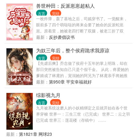
兽世种田：反派崽崽超粘人
古言
完结
一枚炸弹，轰了基地之后，司嫣穿书了。一觉醒来，
眼前多了四个萌哒哒的将来会要了她命的反派蛇崽
崽。原着里，她被老四打断了双腿，被老三折了双
臂，被老二弄瞎了双眼，被老大刺穿心脏一命呜呼。
最新：
反抄袭倡议书
司嫣两腿一蹬。不，老娘不能躺...
为奴三年后，整个侯府跪求我原谅
古言
完结
【先虐后爽】乔念做了侯府十五年的掌上明珠，却在
那日突然被告知自己只是个假千金。 从此，疼爱她的
爹娘成了林鸢的，宠溺她的阿兄为了林鸢亲手将她推
下小楼，就连她的未婚夫，那位封狼居胥的萧将军都
最新：
第950章 平安幸福就好
选择站在了林鸢的身边。 为了林鸢，他们眼睁睁看着
她被冤枉而无动于衷，由着她被罚入浣衣局为奴为婢
综影视九月
整整三年，不闻不问。 哪曾想三年后的某一天，侯爷
古言
完结
夫妇却哭到了她面前，“念念，爹娘错了，跟爹娘回家
九月被系统这磨人的小妖精绑定之后就开始在各个世
吧！” 向来不可一世的小侯爷在她门外跪了整整一
界穿梭 世界一：三生三世（已完成） 世界二：云之羽
夜，“念念，你原谅阿兄好不好？” 那位战功赫赫的萧
已完成 世界三：莲花楼（存稿中） ……
将军更是带着满身鲜血淋漓的伤向她走来，“念念，你
再心疼心疼我，再看我一眼，可好？” 可，她的心早已
最新：
第1821章 网球23
死在那三年的无数个日日夜夜之中了。 心疼？ 呵，死