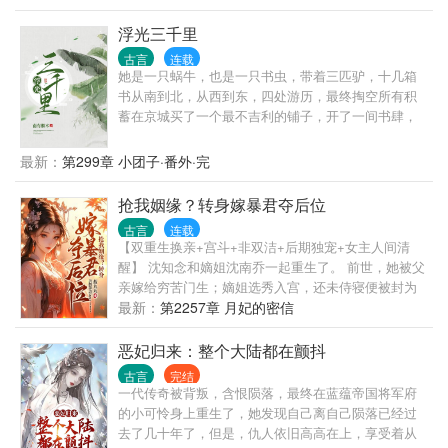
了扬灰才好！ 再后来，乔念遇到了一个满心满眼都是
浮光三千里
她的男人，看着她幸福的模样，从前那些故人却连一
步都不敢靠近。 生怕，往后的岁月里，他们连这远远
古言
连载
她是一只蜗牛，也是一只书虫，带着三匹驴，十几箱
的一面都见不到了……
书从南到北，从西到东，四处游历，最终掏空所有积
蓄在京城买了一个最不吉利的铺子，开了一间书肆，
名为——斩春。 非穿越、非重生、纯古言、慢热文。
非金手指女主，行千里路，读万卷书，身有风骨，却
最新：
第299章 小团子·番外·完
不清高自傲。人情练达，知世俗而不世俗，多才多
艺。
抢我姻缘？转身嫁暴君夺后位
古言
连载
【双重生换亲+宫斗+非双洁+后期独宠+女主人间清
醒】 沈知念和嫡姐沈南乔一起重生了。 前世，她被父
亲嫁给穷苦门生；嫡姐选秀入宫，还未侍寝便被封为
贵人。世人皆道嫡姐贵不可言，她们有云泥之别。 谁
最新：
第2257章 月妃的密信
知道后来，沈知念嫁的穷书生连中三元，封侯拜相，
她成了本朝最年轻的一品诰命夫人。 而嫡姐不得帝王
恶妃归来：整个大陆都在颤抖
喜爱，在深宫蹉跎半生，最后被陷害惨死。 沈知念再
古言
完结
次睁眼，发现自己竟重生回了定亲前。嫡姐抢着要嫁
一代传奇被背叛，含恨陨落，最终在蓝蕴帝国将军府
给穷书生，让她入宫选秀。 她很高兴。 因为书生虽有
的小可怜身上重生了，她发现自己离自己陨落已经过
一些才华，却心比天高，家里更是有刻薄的婆母，难
去了几十年了，但是，仇人依旧高高在上，享受着从
缠的小姑。前世之所以走出了一条青云路，全靠她呕