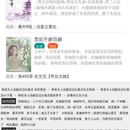
（男主后悔到发疯+男女主互虐+好友抢妻+男二上位
宫门嵯峨，殿高百丈。 他宽衣上榻，欺身迫来，“小
+破镜不重圆+纯古言虐文） 大楚国靖海侯世子沈晏
七，你刻在了我的骨子里。”
之，刚中探花，便意外成了东羌国俘虏，娶了东羌女
秦归晚为妻。 成亲当晚，秦归晚第一次见到自己这个
风姿俊逸的大楚夫君。 少女情窦初开，心跳如鹿。 朝
最新：
番外if线：沈晏之重生
夕相处，他们开始相互倾心，相依为命。 秦归晚为沈
晏之飞蛾扑火般付出四年，数次九死一生，最终落下
贵妃千娇百媚
一身旧疾。 四年后，沈晏之得到了重回大楚的机会。
古言
完结
他冷笑着告诉秦归晚：“我怎可能对一个东羌女子付出
上辈子，沈芙是长姐的替身。 长姐是宠冠后宫的贵妃
真心？这些年，对你不过是逢场作戏、欺骗利用罢
娘娘，风光无限。而她胆小柔弱，却偏偏有张倾城绝
了。” “从始至终，只有你蠢而不知，沦陷其中。” 后
色的脸。 每每传贵妃侍寝，则是她代替长姐躺在那张
来，秦归晚被迫随沈晏之回了大楚。 沈晏之到家第一
龙榻上。 替她那不能有孕的长姐怀上龙裔。 可生下孩
件事，便是迎娶貌美表妹为妻。 秦归晚心平气和，笑
子那一刻，平日里温柔贤淑的长姐却撕了面孔。匕首
最新：
第493章 全文完【帝后大婚】
着祝贺。 沈晏之却疯了。 开始想尽办法去捂热她的
割破她的喉咙后她这才得知： 原来当年的一切不过是
心。 秦归晚莞尔：“沈公子，何必钻冰取火？你说过，
场阴谋。 而她，每晚躺在那张龙榻上时，长姐对她的
铁石之心，纵然海枯石烂，也不会因情而动。” 顾濯缨
-
-
韩老夫人说她见过白素贞 未若青缇
韩老夫人说她见过白素贞全文阅读
韩老夫人说她见过白素
便只有嫉妒与恨意。 重生归来，再次回到那张龙榻
-
握着秦归晚的手，挑眉哂笑：“沈宴之，听清楚我夫人
-
贞txt下载
韩老夫人说她见过白素贞最新章节
好看的古言小说
上： 上辈子她谨小慎微，唯恐被帝王发现自己是个替
的话了吗？听清了就滚！” （男主沈晏之，顾濯缨是男
站内强推
西南风云：三十年江湖往事
红楼群芳谱
御兽时代，我开局神级天赋
我一个神豪，
代品。 而这一次—— 沈芙强忍酸痛伸出手，白嫩的指
二，男二不会因为上位成为男主，戏份也不会因上位
当渣男很合理吧
阴影之外
官场：救了女领导后，我一路飞升
女帝太监最风流
风流赘婿
别叫
尖抓住那明黄色的衣袍，娇媚如水依偎入帝王怀
超过男主。）
我歌神
通天帝尊
多子多福：他儿子太多了
大明风流
穿越80年代：驯虎打猎做山霸王
最强渔
中：“陛下。” 她要这天底下最大的权势，也要最尊贵
夫：海岛奶爸
聚宝仙盆
一世富贵
不死武帝
影视快穿合集
妻子上山后，与师兄结为道侣
的身份。 只要牢牢地抓住帝王的心，这一切都将是她
了
绝品魔妃：纨绔大小姐
的掌中之物。