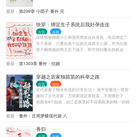
名为——斩春。 非穿越、非重生、纯古言、慢热文。
族友好一万年的盟约： “二师兄，尽情展示你高贵的餍
非金手指女主，行千里路，读万卷书，身有风骨，却
最新：
第299章 小团子·番外·完
族皇族血脉吧！万千少女为你痴为你狂为你咣咣撞大
不清高自傲。人情练达，知世俗而不世俗，多才多
墙！” 女主看着手里需要三个月服用一次的隐血
艺。
快穿：绑定生子系统后我好孕连连
丹：“……” 凤溪的人生信条：做得狗中狗，方为人上
人！
古言
连载
应惜惜被闺蜜小三和渣男男友合伙害死，死后绑定了
生子系统，只要在各个位面完成原主心愿，并为位面
里子嗣艰难的男主生下孩子，即可得到重生的机会，
回到现实世界。 为了活命并且报仇，应惜惜接下了任
务。 （位面1：有马甲的糙汉猎户X二婚娇美农妇（双
最新：
第1303章 番外：结婚
洁）） 被渣男污蔑出轨还生不出孩子，应惜惜反手揭
露渣男不举真相，休了渣男，和全村最猛的糙汉猎户
穿越之农家独苗苗的科举之路
成亲生了孩子打脸渣男和造谣的村民，谁知猎户还有
古言
完结
隐藏身份，竟然是...... （位面2：不受宠想报仇的庶女
古代农家子细水长流的日常生活！ 张平安重活一世穿
X阴郁的已死之人（双洁）） （位面3：假千金也想带
越到了古代农家，万幸家境还算殷实，不用饿肚子，
球跑（双洁）） （评分低是因为评分人数少）
前面有6个姐姐，自己是家里好不容易盼来的唯一的独
苗苗，父母重男轻女，6个姐姐个个儿彪悍，全被洗脑
成扶弟魔，身为唯一的男丁真的压力山大，本来只想
最新：
番外：庄周梦蝶现代篇 八
考个功名安稳度日，哪料到这千疮百孔的飘摇江山都
没苟到张平安成亲就要嗝了，又是饥荒又是兵祸，不
香归
得不带着一家人开启生存模式，卷入了这时代的漩涡
古言
连载