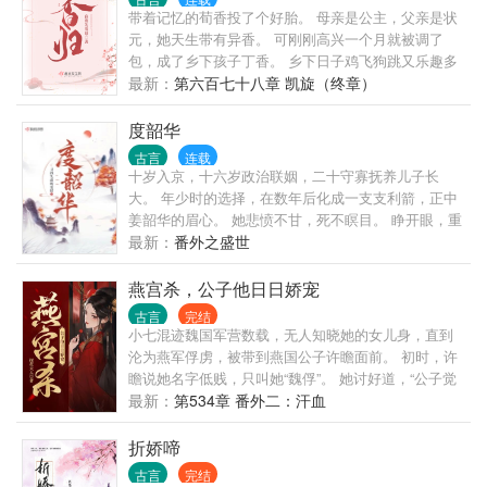
中。 无空间无金手指！！！男主不圣母！！！ 靠自己
带着记忆的荀香投了个好胎。 母亲是公主，父亲是状
的智慧和个人魅力成长的升级流故事！
元，她天生带有异香。 可刚刚高兴一个月就被调了
包，成了乡下孩子丁香。 乡下日子鸡飞狗跳又乐趣多
多。 祖父是恶人，三个哥哥个个是人才。 看丁香如何
最新：
第六百七十八章 凯旋（终章）
调教老小孩子，带领全家走上人生巅峰。 一切准备就
绪，她寻着记忆找到那个家。 假荀香风光正好……
度韶华
古言
连载
十岁入京，十六岁政治联姻，二十守寡抚养儿子长
大。 年少时的选择，在数年后化成一支支利箭，正中
姜韶华的眉心。 她悲愤不甘，死不瞑目。 睁开眼，重
回年少。 她毅然踏上和前世截然不同的路。一步一
最新：
番外之盛世
步，缓慢又坚定地向前，直至权力之巅！ 这一世，命
运只掌控在她自己手中。 她要这天下，安静倾听她的
燕宫杀，公子他日日娇宠
声音。
古言
完结
小七混迹魏国军营数载，无人知晓她的女儿身，直到
沦为燕军俘虏，被带到燕国公子许瞻面前。 初时，许
瞻说她名字低贱，只叫她“魏俘”。 她讨好道，“公子觉
得不好听，便为小七赐个名字罢。” 他轻笑一声，“你
最新：
第534章 番外二：汗血
在我眼里如同死物，不必有名字。” 为了活命，她又建
议，“公子带我回燕国罢，我很会侍奉人。” 他的话刻
折娇啼
薄低冷，“燕宫宫人婢子众多，不缺你一个。” 后来她
古言
完结
一心想回魏国，许瞻却将她困在燕宫，不许她走了。