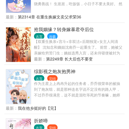
抛弃堕魔的小师妹…… 就是这个宗门画风怎么这么不
骁勇善战！ 生崽崽，吃饭饭，小日子不要太美好。 然
对劲呢？掌门亲自铁锅炖大鹅，真人们不是在种菜就
而…… 吞食一种叫做“系统”的食物之后，一切都变
是在挖宝…… 林渡：不确定，再看看。 本以为沉沦者
了。 直接强势绑定，穿越万千世界，成为了各种……
最新：
第2314章 在重生换嫁文卖父求荣36
愚不可及，可林渡接触了之后才发现，师侄们那么可
炮灰？ 女王表示:炮灰是不可能炮灰的！ 世界一:挡箭
爱，都是邪魔外道的错！ 剧情渐渐发展到了关键节
牌贵妃她又出墙了 论成为挡箭牌贵妃，如何实现不宫
抢我姻缘？转身嫁暴君夺后位
点，整个宗门都被林渡同化了。 大师兄：缺灵骨无法
斗做咸鱼的终极梦想？自然是…… 淑妃:贵妃怀着哥哥
飞升？飞升不了你还可以下地狱啊！ 二师姐：双修？
古言
连载
的孩子，我要保护她。 贤妃:贵妃怀着哥哥的孩子，我
孩子？我有孕子丹你自己生吧。 小师妹：什么天下第
【双重生换亲+宫斗+非双洁+后期独宠+女主人间清
要保护她。 德妃:贵妃怀着弟弟的孩子，我要保护她。
一美男魔尊？就这？还没有我小师叔林渡一根手指头
醒】 沈知念和嫡姐沈南乔一起重生了。 前世，她被父
世界二:炮灰前妻她想一胎五宝 世界三:六零孤女她只
好看！ * 排雷：全本围绕女主成长，微群像，有cp，
亲嫁给穷苦门生；嫡姐选秀入宫，还未侍寝便被封为
想当村霸 ……
戏份少。
贵人。世人皆道嫡姐贵不可言，她们有云泥之别。 谁
最新：
第2249章 长大后也不要变
知道后来，沈知念嫁的穷书生连中三元，封侯拜相，
她成了本朝最年轻的一品诰命夫人。 而嫡姐不得帝王
综影视之炮灰抱男神
喜爱，在深宫蹉跎半生，最后被陷害惨死。 沈知念再
古言
完结
次睁眼，发现自己竟重生回了定亲前。嫡姐抢着要嫁
作为主星上上冉冉升起的任务者，乔乔很荣幸的被抽
给穷书生，让她入宫选秀。 她很高兴。 因为书生虽有
到了炮灰组，就是那种连名字说不定没有的路人甲，
一些才华，却心比天高，家里更是有刻薄的婆母，难
不过乔乔很满意，这不就是混吃等死的节奏嘛，她师
缠的小姑。前世之所以走出了一条青云路，全靠她呕
父说过等下了位面就收几个看的顺眼的工具人给自己
心沥血为他打点、奔走。 这辈子，嫡姐想要的风光，
打工挣钱，毕竟咱可是有后台的人。 （1V1，双洁，
最新：
我在他乡挺好的【完】
全都不会有。 而帝王年轻俊美，后位空悬，入宫的女
男主都是一个人，衍生位面，有私设，请不要代入原
子皆有机会争上一争。 沈知念自小便明白，男人靠不
剧情。）
折娇啼
住，只求荣华富贵，不求一丝真情。 一品诰命夫人，
哪比得上母仪天下？这一世，这泼天的富贵，就让她
古言
完结