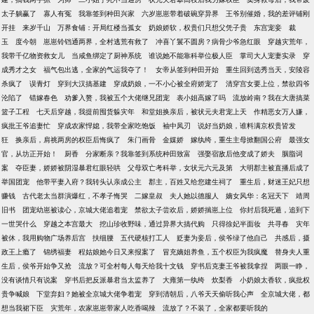
太子躺赢了
寡人有冤
我靠签到种田兴家
六岁崽崽带着破碗穿异界
王爷别催婚，我的差评铺刚
开挂
来岁千山
万界食铺：开局红楼当孤女
奶娘娇软，权贵们只想父凭子贵
东宫宠妾
裁
玉
度今朝
崽崽铃铛通两界，全村逃荒有救了
冲喜丫鬟不圆房？病骨少爷急红眼
穿越灾荒年，
我带千亿物资救女儿
当咸鱼绑定了厨神系统
谁说她不能靠科举位极人臣
掌司大人宠妻实录
穿
成秀才之女
福气包出逃，全家的气运我夺了！
女帝从签到种田开始
重生回到选秀当天，安陵容
杀疯了
误青灯
穿到大汉搞基建
穿成奶娘，一不小心被全府娇宠了
清穿宫女要上位，禁欲四爷
沦陷了
错嫁春色
劝爹入赘，我被五个大佬继兄团宠
表小姐高嫁了吗
流放岭南？我在大唐搞菜
篮子工程
七天后穿越，我提前囤货躲灾年
和堂姐换亲后，被状元夫君宠上天
作精恶女万人嫌，
疯批王爷追妻忙
穿成农家悍媳，我带全家吃饱饭
袖中凤刃
说好当奶娘，谁料满京权贵皆发
狂
换亲后，肩祧两房的权臣后悔疯了
朱门画骨
金媒娇
嫁纨绔，重生主母掀翻国公府
最强女
官，从坊正开始！
厨香
分家断亲？我靠签到系统种田致富
强娶宿敌后他变成了娇夫
胭脂词
案
夺臣妻，娇娇被阴湿暴君红眼轻哄
父母双亡考科举，女状元六元及第
大明郡主被直播后成了
举国团宠
他带平妻入府？我转头认亲成公主
郡主，百姓又给您建生祠了
重生后，财迷王妃只想
赚钱
古代老太当群演爆红，不孝子悔哭
二嫁皇叔
夫人她以德服人
嫡女风华：名冠天下
靖周
旧书
团宠幼崽被读心，京城大佬追着宠
禁欲太子尝欢后，娇娇揣崽上位
你封后我死遁，追到下
一世哭什么
穿越之本宫最大
挖山珍收野味，通过异界大搞代购
只得徐妃半面妆
共寻春
灾年
被休，我用购物广场养后宫
扶细腰
五代硬核打工人
贬妻为妾后，侯爷绿了他自己
共感后，摄
政王上瘾了
锦绣福妻
程姑娘她今日又来报案了
冒充嫡姐养鱼，五个权臣为我疯魔
替身夫人重
生后，侯爷开始争又抢
流放？可全村每人每天给我十文钱
穿书后克妻王爷被我拿捏
两眼一睁，
没有谈情只有说案
穿书后把反派暴君当太监养了
大雍第一纨绔
炊梨香
小奶娘太香软，疯批权
贵争喊娘
下堂弃妇？她被全京城大佬争着宠
穿到清朝后，八爷天天偷听我心声
全京城大佬，都
想当我裙下臣
灾荒年，农家崽崽带家人吃香喝辣
流放了？不装了，全家都要听我的