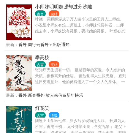
能动他们的娇娇！圣上任由次子把持朝纲，残害忠
小师妹明明超强却过分沙雕
良，那他们就辅佐仁德太子，反了！” 最后，乔娇娇看
古言
完结
着爹娘恩爱，看着大哥入主内阁，看着二哥封狼居
叶翘一觉睡醒穿成了万人迷小说里的工具人二师姐。
胥，不由地一脸懵逼。
小说里小师妹有难二师姐上，小师妹想要神器，二师
姐去拿，小师妹没有灵根，要挖她的灵根。 叶翘心态
崩了，连夜下山，撂担子不干了。 这工具人谁爱当谁
当。 …… 新宗门的师兄们一切都好，手拿剧本的叶翘
最新：
番外 周行云番外＋出版通知
却知道这些人都是万人迷女主的鱼。 丧气厌世的大师
兄是爱而不得的舔狗，最终为女主牺牲。 自打叶翘来
攀高枝
了后，他也不不丧了，也不想着去死了，而是整日追
古言
完结
着叶翘咆哮：“以后再敢逃课试试！” 二师兄是个天才
张知序天生拥有一切。 显赫百年的家世、令人嫉妒的
男配，因为无法破境，而生了心魔最后死在雷劫。 叶
天赋、步步高升的仕途。 但他觉得人生很无趣。 直到
翘试探性发出邀请：“大道至简，无欲则刚，二师兄，
这日突遭意外，他的灵魂进入了一个女人的身体。 一
一起摆烂吗？” 二师兄：“……”好像有些道理？ 天才丹
个大字不识、却妄图攀上高枝变凤凰的女人。 · 陈宝
修三师兄是备胎男配，为女主提供各种丹药被榨干所
香从乡下千里迢迢赶来上京，就是想凭着姿色嫁贵
最新：
番外 新春番外 故人来信＆新年快乐
有价值，只得到一句‘我们只是朋友’ 叶翘来了后，三师
门。 她贪慕富贵、她阿谀奉承、她拜高踩低、她唯利
兄满脑子都是炼丹炼丹，努力投喂小师妹。 天生剑骨
是图。 结果用尽一切手段，却还是没能得到心上人的
灯花笑
的四师兄为了女主，断送修为，自毁道心。 叶翘抽出
青睐。 心灰意冷的陈宝香正打算回乡下去，谁料脑海
一把剑，认认真真：“心中无女人，拔剑自然神，女
古言
连载
里突然出现了一个男人的声音： “照我说的去做，保你
人，只会影响你拔剑的速度。” 四师兄看着神神叨叨的
陆瞳上山学医七年，归乡后发现物是人非。 长姐为人
飞上枝头。” · 世家富贵男主魂移贪财女主身体里、与
小师妹：“？” 自从叶翘来了后，他们不围着女主转
所害，香消玉殒， 兄长身陷囹圄，含冤九泉； 老父上
她共用躯体，替她开挂攀高枝的故事。
了，整个门派鸡飞狗跳。 原文女主：“？” 我的万人迷
京鸣冤，路遇水祸， 母亲一夜疯癫，焚于火中。 陆瞳