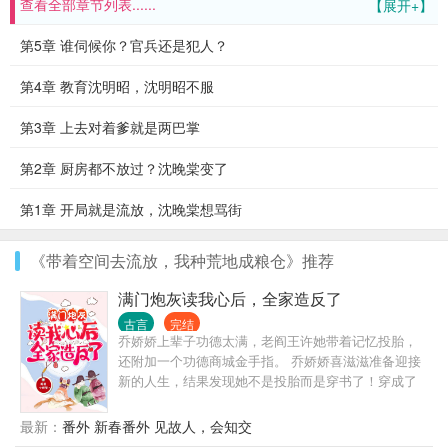
查看全部章节列表......
【展开+】
第5章 谁伺候你？官兵还是犯人？
第4章 教育沈明昭，沈明昭不服
第3章 上去对着爹就是两巴掌
第2章 厨房都不放过？沈晚棠变了
第1章 开局就是流放，沈晚棠想骂街
《带着空间去流放，我种荒地成粮仓》推荐
满门炮灰读我心后，全家造反了
古言
完结
乔娇娇上辈子功德太满，老阎王许她带着记忆投胎，
还附加一个功德商城金手指。 乔娇娇喜滋滋准备迎接
新的人生，结果发现她不是投胎而是穿书了！穿成了
古早言情里三岁早夭，戏份少到只有一句话的路人
甲。 而她全家满门忠臣皆是炮灰，全部不得好死! 乔
最新：
番外 新春番外 见故人，会知交
家全家：“.......” 乔家全家：“什么！这不能忍，谁也不