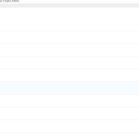
590.html