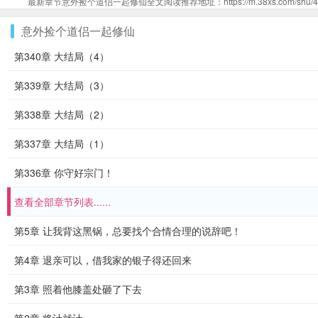
最新章节意外捡个道侣一起修仙全文阅读推荐地址：https://m.38xs.com/shu/401
意外捡个道侣一起修仙
第340章 大结局（4）
第339章 大结局（3）
第338章 大结局（2）
第337章 大结局（1）
第336章 你守好宗门！
查看全部章节列表......
第5章 让我背这黑锅，总要找个合情合理的说辞吧！
第4章 退亲可以，借我家的银子得还回来
第3章 照着他膝盖处砸了下去