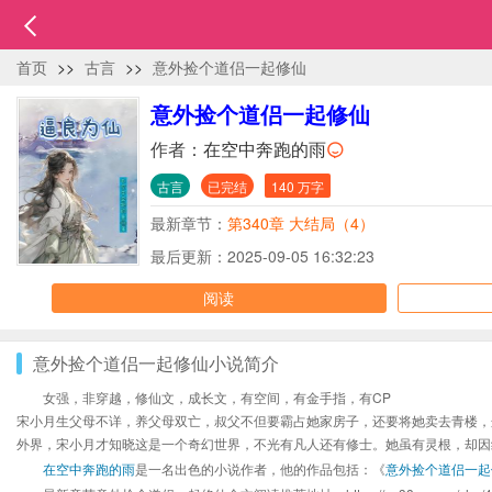
首页
>>
古言
>>
意外捡个道侣一起修仙
意外捡个道侣一起修仙
作者：
在空中奔跑的雨
古言
已完结
140 万字
最新章节：
第340章 大结局（4）
最后更新：2025-09-05 16:32:23
阅读
意外捡个道侣一起修仙小说简介
女强，非穿越，修仙文，成长文，有空间，有金手指，有CP
宋小月生父母不详，养父母双亡，叔父不但要霸占她家房子，还要将她卖去青楼，
外界，宋小月才知晓这是一个奇幻世界，不光有凡人还有修士。她虽有灵根，却因
在空中奔跑的雨
是一名出色的小说作者，他的作品包括：《
意外捡个道侣一起