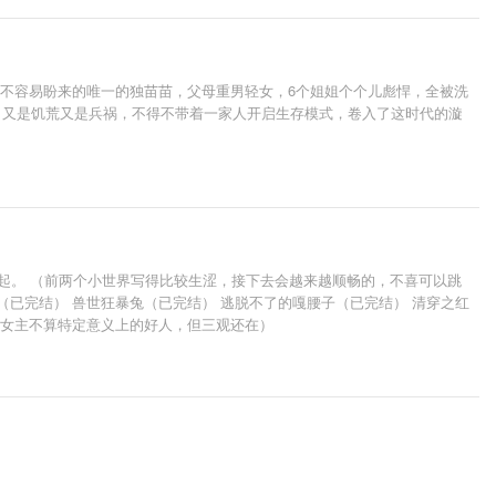
好不容易盼来的唯一的独苗苗，父母重男轻女，6个姐姐个个儿彪悍，全被洗
，又是饥荒又是兵祸，不得不带着一家人开启生存模式，卷入了这时代的漩
起。 （前两个小世界写得比较生涩，接下去会越来越顺畅的，不喜可以跳
（已完结） 兽世狂暴兔（已完结） 逃脱不了的嘎腰子（已完结） 清穿之红
CP，女主不算特定意义上的好人，但三观还在）