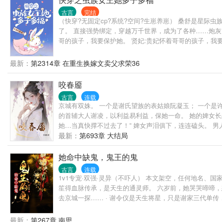
古言
完结
（快穿?无固定cp?系统?空间?生崽养崽） 桑舒是星际
了。 直接强势绑定，穿越万千世界，成为了各种……炮灰
哥的孩子，我要保护她。 贤妃:贵妃怀着哥哥的孩子，我要
最新：
第2314章 在重生换嫁文卖父求荣36
咬春靥
古言
连载
京城有双姝。 一个是谢氏望族的表姑娘阮凝玉； 一个是
的首辅大人谢凌，以利益易利益，保她一命。 她的婢女长
她…当真快撑不过去了！” 婢女声泪俱下，连连磕头。 男
这样在皇宫溘然长逝。 重生一世，阮凝玉却发现自己竟回
最新：
第693章 大结局
她命中缺鬼，鬼王的鬼
古言
连载
1v1专宠·双强·灵异（不吓人） 本文架空，任何地名、
笙得血脉传承，是天生的通灵师。 六岁前，她哭哭啼啼，
去京城一探…… · 谢令仪是天生将星，只是谢家三代单
不见经传的顾姑娘是谁？ 这一次又是谁瞎说的？ 就在大
惜，将徐氏一族的传承赠与。 因缘际会，他没了曾经的
最新：
第267章 南思