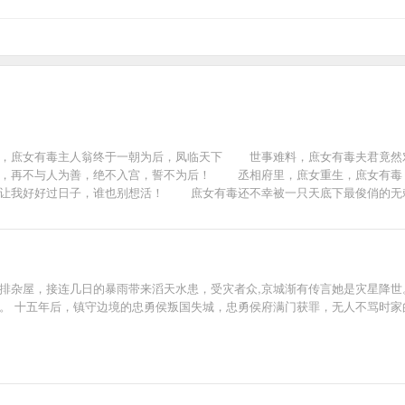
庶女有毒主人翁终于一朝为后，凤临天下 世事难料，庶女有毒夫君竟然
，再不与人为善，绝不入宫，誓不为后！ 丞相府里，庶女重生，庶女有毒
让我好好过日子，谁也别想活！ 庶女有毒还不幸被一只天底下最俊俏的无
很遥远……
一排杂屋，接连几日的暴雨带来滔天水患，受灾者众,京城渐有传言她是灾星降世
了。 十五年后，镇守边境的忠勇侯叛国失城，忠勇侯府满门获罪，无人不骂时家