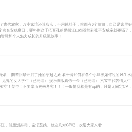
到了古代农家，万幸家境还算殷实，不用饿肚子，前面有6个姐姐，自己是家里
个功名安稳度日，哪料到这千疮百孔的飘摇江山都没苟到张平安成亲就要嗝了
的智慧和个人魅力成长的升级流故事！
自爆。 阴差阳错开启了她的穿越之旅 看千菁如何在各个小世界如何过的风生水
） 见鬼的女大学生（已完结） 娱乐圈版真假千金（已完结） 六零年代苦情人生
，小爽文，架空！架空！不要拿历史来考究！！！一般情况都是有cp的，只是无固定
寒江，傅重洲秦霜，秦沄蕊娘。就这几对CP吧，欢迎大家来看