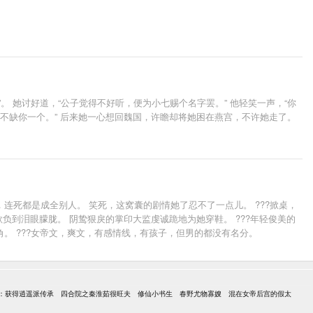
 她讨好道，“公子觉得不好听，便为小七赐个名字罢。” 他轻笑一声，“你
，不缺你一个。” 后来她一心想回魏国，许瞻却将她困在燕宫，不许她走了。
死都是成全别人。 笑死，这窝囊的剧情她了忍不了一点儿。 ???掀桌，
欺负到泪眼朦胧。 阴鸷狠戾的掌印大监虔诚跪地为她穿鞋。 ???年轻俊美的
角。 ???女帝文，爽文，有感情线，有孩子，但男的都没有名分。
：获得逍遥派传承
四合院之秦淮茹很旺夫
修仙小书生
春野尤物寡嫂
混在女帝后宫的假太