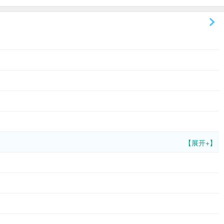
【展开+】