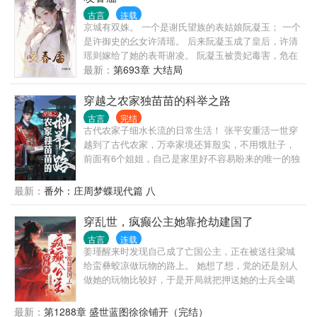
斗做咸鱼的终极梦想？自然是…… 淑妃:贵妃怀着哥哥
古言
连载
的孩子，我要保护她。 贤妃:贵妃怀着哥哥的孩子，我
京城有双姝。 一个是谢氏望族的表姑娘阮凝玉； 一个
要保护她。 德妃:贵妃怀着弟弟的孩子，我要保护她。
是许御史的幺女许清瑶。 后来阮凝玉成了皇后，许清
世界二:炮灰前妻她想一胎五宝 世界三:六零孤女她只
瑶则嫁给了她的表哥谢凌。 阮凝玉被贵妃毒害，危在
想当村霸 ……
旦夕时，派了婢女前去求早已权倾朝野、狠厉无情的
最新：
第693章 大结局
首辅大人谢凌，以利益易利益，保她一命。 她的婢女
长跪在谢府门外一天，终于等来了谢凌出行的车驾。
穿越之农家独苗苗的科举之路
“求谢大人念在皇后娘娘从前在谢府唤大人为‘长兄’的情
古言
完结
分上，救娘娘一命！” “奴婢求求谢大人了，娘娘她…
古代农家子细水长流的日常生活！ 张平安重活一世穿
当真快撑不过去了！” 婢女声泪俱下，连连磕头。 男
越到了古代农家，万幸家境还算殷实，不用饿肚子，
人在马车上默了半晌。 便吩咐下人。 “夫人喜静，不
前面有6个姐姐，自己是家里好不容易盼来的唯一的独
可受惊，今后若再有无关之人扰了夫人清静，拿你们
苗苗，父母重男轻女，6个姐姐个个儿彪悍，全被洗脑
是问。” 说完，便放下车帘，绝尘而去。 阮凝玉就这
成扶弟魔，身为唯一的男丁真的压力山大，本来只想
最新：
番外：庄周梦蝶现代篇 八
样在皇宫溘然长逝。 重生一世，阮凝玉却发现自己竟
考个功名安稳度日，哪料到这千疮百孔的飘摇江山都
回到了尚是谢家表姑娘的岁月。 这日她同沈小侯爷私
没苟到张平安成亲就要嗝了，又是饥荒又是兵祸，不
穿乱世，疯癫公主她靠抢劫建国了
奔，而半道将她捉拿住的人，便是谢凌！ （追妻火葬
得不带着一家人开启生存模式，卷入了这时代的漩涡
场）
古言
连载
中。 无空间无金手指！！！男主不圣母！！！ 靠自己
姜瑾醒来时发现自己成了亡国公主，正在被送往梁城
的智慧和个人魅力成长的升级流故事！
给蛮彝蛟凉做玩物的路上。 她想了想，觉的还是别人
做她的玩物比较好，于是开局就把押送她的士兵全噶
了。 未婚夫和姐姐暗度陈仓并推她出去挡刀，她笑着
原谅，下一瞬就把匕首送进两人心口：“没关系，因
最新：
第1288章 盛世蓝图徐徐铺开（完结）