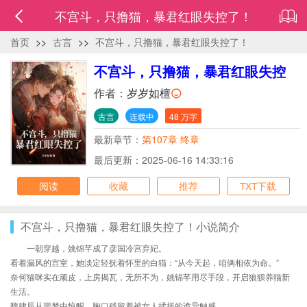
不宫斗，只撸猫，暴君红眼失控了！
首页
>>
古言
>>
不宫斗，只撸猫，暴君红眼失控了！
不宫斗，只撸猫，暴君红眼失控
了！
作者：
岁岁如檀
古言
连载中
48 万字
最新章节：
第107章 终章
最后更新：2025-06-16 14:33:16
阅读
收藏
推荐
TXT下载
不宫斗，只撸猫，暴君红眼失控了！小说简介
一朝穿越，姚锦芊成了彦国冷宫弃妃。
看着漏风的宫室，她淡定轻抚着怀里的白猫：“从今天起，咱俩相依为命。”
奈何猫咪实在顽皮，上房揭瓦，无所不为，姚锦芊用尽手段，开启狼狈养猫新
生活。
魏肆辰从噩梦中惊醒，胸口残留着被女人揉搓的诡异触感。