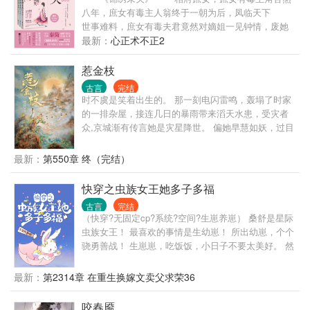
八年，庶女有毒主人翁终于一朝为后，凤临天下
世事难料，庶女有毒夫君竟然对嫡姐一见钟情，废她
皇后之位，迫死她亲生子！ 冷宫中，她咬碎牙
最新：
心正术不正2
齿，一口饮尽毒酒！ 对天发誓，若有来生，庶女
有毒，再不与人为善，绝不入宫，誓不为后！ 丞
惹金枝
相府里，庶女重生，庶女有毒，恶女归来： 嫡母
古言
完结
恶毒？巧计送你上黄泉！嫡姐伪善？庶女有毒狠狠撕
时不虞是笑着出生的。 那一刻电闪雷鸣，轰塌了时家
开你美人皮！ 庶妹陷害？直接丢去乱葬岗！既然
的一排杂屋，接连几日的暴雨带来滔天水患，受灾者
不让我好好过日子，谁也别想活！ 庶女有毒还不
众,京城渐有传言她是灾星降世。 偏她早慧如妖，过目
幸被一只天底下最俊俏的无赖缠上 她重活一世只
不忘，好的坏的都学得快，流言越传越邪乎，连宫中
想低调做人，这些人却恨不得拉她接受万民膜拜。
都使人来问。 如众人所愿的，时不虞三岁就慧极早夭
最新：
第550章 终（完结）
看来，庶女有毒主角她这辈子的清静生活——还
了。 十五年后，镇守边境的忠勇侯叛国失城，忠勇侯
很遥远……
府满门获罪，无人不骂时家的不忠不义，连早夭的灾
快穿之虫族女王她多子多福
星都再次被提及。 临窗而坐的时不虞听笑了，灾星？
古言
完结
那她得把这名头坐实了。
（快穿?无固定cp?系统?空间?生崽养崽） 桑舒是星际
虫族女王！ 最喜欢的事情是生幼崽！ 所出幼崽，个个
骁勇善战！ 生崽崽，吃饭饭，小日子不要太美好。 然
而…… 吞食一种叫做“系统”的食物之后，一切都变
了。 直接强势绑定，穿越万千世界，成为了各种……
最新：
第2314章 在重生换嫁文卖父求荣36
炮灰？ 女王表示:炮灰是不可能炮灰的！ 世界一:挡箭
牌贵妃她又出墙了 论成为挡箭牌贵妃，如何实现不宫
咬春靥