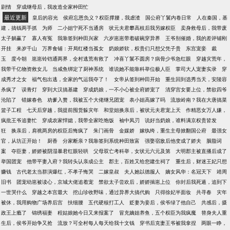
剧情
穿成继母后，我改造全家种田忙
最近更新
皇后的容光
侯府忘恩负义？权臣撑腰，我虐渣
国公府丫鬟内卷日常
人在秦国，基
建，搞钱两手抓
为师
二小姐宁死不当通房
状元夫君攀高枝后我另嫁权臣
卖身救母后，我带废
太子躺赢了
寡人有冤
我靠签到种田兴家
六岁崽崽带着破碗穿异界
王爷别催婚，我的差评铺刚
开挂
来岁千山
万界食铺：开局红楼当孤女
奶娘娇软，权贵们只想父凭子贵
东宫宠妾
裁
玉
度今朝
崽崽铃铛通两界，全村逃荒有救了
冲喜丫鬟不圆房？病骨少爷急红眼
穿越灾荒年，
我带千亿物资救女儿
当咸鱼绑定了厨神系统
谁说她不能靠科举位极人臣
掌司大人宠妻实录
穿
成秀才之女
福气包出逃，全家的气运我夺了！
女帝从签到种田开始
重生回到选秀当天，安陵容
杀疯了
误青灯
穿到大汉搞基建
穿成奶娘，一不小心被全府娇宠了
清穿宫女要上位，禁欲四爷
沦陷了
错嫁春色
劝爹入赘，我被五个大佬继兄团宠
表小姐高嫁了吗
流放岭南？我在大唐搞菜
篮子工程
七天后穿越，我提前囤货躲灾年
和堂姐换亲后，被状元夫君宠上天
作精恶女万人嫌，
疯批王爷追妻忙
穿成农家悍媳，我带全家吃饱饭
袖中凤刃
说好当奶娘，谁料满京权贵皆发
狂
换亲后，肩祧两房的权臣后悔疯了
朱门画骨
金媒娇
嫁纨绔，重生主母掀翻国公府
最强女
官，从坊正开始！
厨香
分家断亲？我靠签到系统种田致富
强娶宿敌后他变成了娇夫
胭脂词
案
夺臣妻，娇娇被阴湿暴君红眼轻哄
父母双亡考科举，女状元六元及第
大明郡主被直播后成了
举国团宠
他带平妻入府？我转头认亲成公主
郡主，百姓又给您建生祠了
重生后，财迷王妃只想
赚钱
古代老太当群演爆红，不孝子悔哭
二嫁皇叔
夫人她以德服人
嫡女风华：名冠天下
靖周
旧书
团宠幼崽被读心，京城大佬追着宠
禁欲太子尝欢后，娇娇揣崽上位
你封后我死遁，追到下
一世哭什么
穿越之本宫最大
挖山珍收野味，通过异界大搞代购
只得徐妃半面妆
共寻春
灾年
被休，我用购物广场养后宫
扶细腰
五代硬核打工人
贬妻为妾后，侯爷绿了他自己
共感后，摄
政王上瘾了
锦绣福妻
程姑娘她今日又来报案了
冒充嫡姐养鱼，五个权臣为我疯魔
替身夫人重
生后，侯爷开始争又抢
流放？可全村每人每天给我十文钱
穿书后克妻王爷被我拿捏
两眼一睁，